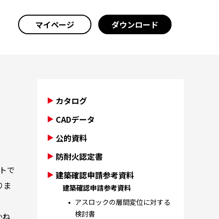
マイページ
ダウンロード
カタログ
CADデータ
公的資料
防耐火認定書
トで
建築確認申請参考資料
りま
建築確認申請参考資料
アスロックの層間変位に対する
検討書
かね