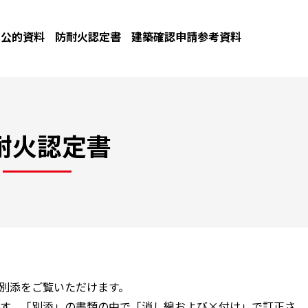
公的資料
防耐火認定書
建築確認申請参考資料
耐火認定書
と別添をご覧いただけます。
す。「別添」の書類の中で「消し線および×付け」で訂正さ