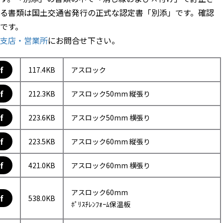
る書類は国土交通省発行の正式な認定書「別添」です。確認
です。
支店・営業所
にお問合せ下さい。
f
117.4KB
アスロック
f
212.3KB
アスロック50mm 縦張り
f
223.6KB
アスロック50mm 横張り
f
223.5KB
アスロック60mm 縦張り
f
421.0KB
アスロック60mm 横張り
アスロック60mm
f
538.0KB
ﾎﾟﾘｽﾁﾚﾝﾌｫｰﾑ保温板