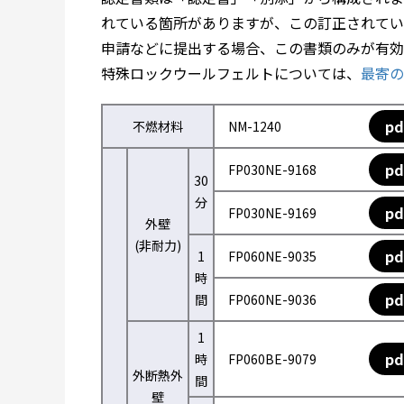
れている箇所がありますが、この訂正されてい
申請などに提出する場合、この書類のみが有効
特殊ロックウールフェルトについては、
最寄の
pd
不燃材料
NM-1240
pd
FP030NE-9168
30
分
pd
FP030NE-9169
外壁
(非耐力)
pd
1
FP060NE-9035
時
pd
間
FP060NE-9036
1
pd
時
FP060BE-9079
外断熱外
間
壁