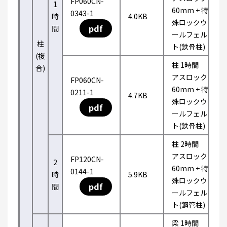
FP060CN-
1
60mm + 特
0343-1
時
4.0KB
殊ロックウ
pdf
間
ールフェル
柱
ト(鉄骨柱)
(複
柱 1時間
合)
アスロック
FP060CN-
60mm + 特
0211-1
4.7KB
殊ロックウ
pdf
ールフェル
ト(鉄骨柱)
柱 2時間
アスロック
FP120CN-
2
60mm + 特
0144-1
時
5.9KB
殊ロックウ
pdf
間
ールフェル
ト(鋼管柱)
梁 1時間