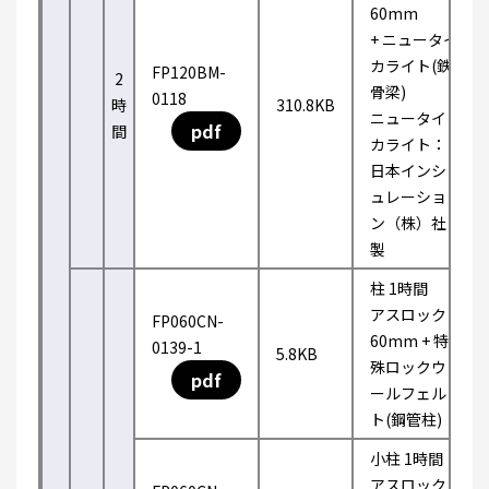
60mm
+ ニュータイ
カライト(鉄
FP120BM-
2
骨梁)
0118
時
310.8KB
ニュータイ
pdf
間
カライト：
日本インシ
ュレーショ
ン（株）社
製
柱 1時間
アスロック
FP060CN-
60mm + 特
0139-1
5.8KB
殊ロックウ
pdf
ールフェル
ト(鋼管柱)
小柱 1時間
アスロック