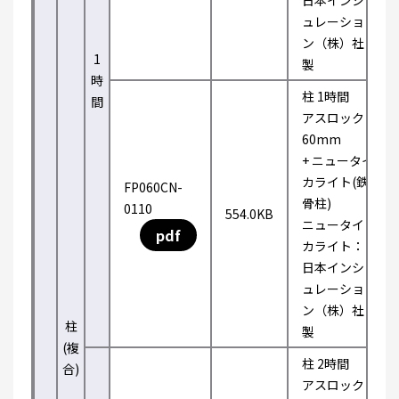
日本インシ
ュレーショ
ン（株）社
1
製
時
柱 1時間
間
アスロック
60mm
+ ニュータイ
カライト(鉄
FP060CN-
骨柱)
0110
554.0KB
ニュータイ
pdf
カライト：
日本インシ
ュレーショ
ン（株）社
柱
製
(複
柱 2時間
合)
アスロック