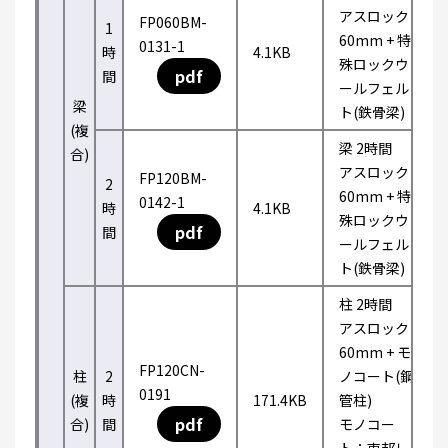
アスロック
FP060BM-
1
60mm + 特
0131-1
時
4.1KB
殊ロックウ
pdf
間
ールフェル
梁
ト(鉄骨梁)
(複
梁 2時間
合)
アスロック
FP120BM-
2
60mm + 特
0142-1
時
4.1KB
殊ロックウ
pdf
間
ールフェル
ト(鉄骨梁)
柱 2時間
アスロック
60mm + モ
FP120CN-
柱
2
ノコート(鋼
0191
(複
時
171.4KB
管柱)
pdf
合)
間
モノコー