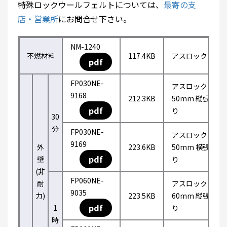
特殊ロックウールフェルトについては、
最寄の支
店・営業所
にお問合せ下さい。
NM-1240
不燃材料
117.4KB
アスロック
pdf
FP030NE-
アスロック
9168
212.3KB
50mm 縦張
pdf
り
30
分
FP030NE-
アスロック
9169
外
223.6KB
50mm 横張
pdf
壁
り
(非
FP060NE-
耐
アスロック
9035
力)
223.5KB
60mm 縦張
pdf
1
り
時