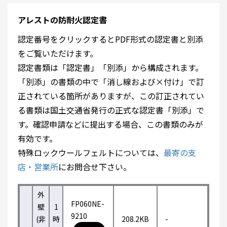
アレストの防耐火認定書
認定番号をクリックするとPDF形式の認定書と別添
をご覧いただけます。
認定書類は「認定書」「別添」から構成されます。
「別添」の書類の中で「消し線および×付け」で訂
正されている箇所がありますが、この訂正されてい
る書類は国土交通省発行の正式な認定書「別添」で
す。確認申請などに提出する場合、この書類のみが
有効です。
特殊ロックウールフェルトについては、
最寄の支
店・営業所
にお問合せ下さい。
外
FP060NE-
壁
1
9210
(非
時
208.2KB
-