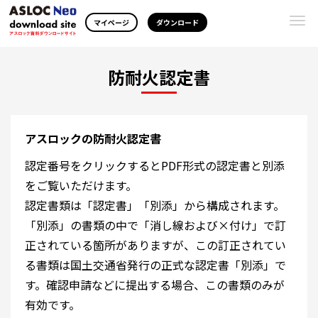
Togg
マイページ
ダウンロード
navi
防耐火認定書
アスロックの防耐火認定書
認定番号をクリックするとPDF形式の認定書と別添
をご覧いただけます。
認定書類は「認定書」「別添」から構成されます。
「別添」の書類の中で「消し線および×付け」で訂
正されている箇所がありますが、この訂正されてい
る書類は国土交通省発行の正式な認定書「別添」で
す。確認申請などに提出する場合、この書類のみが
有効です。