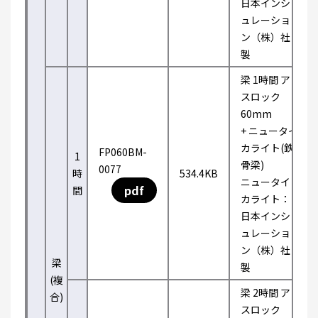
日本インシ
ュレーショ
ン（株）社
製
梁 1時間 ア
スロック
60mm
+ ニュータイ
カライト(鉄
FP060BM-
1
骨梁)
0077
時
534.4KB
ニュータイ
pdf
間
カライト：
日本インシ
ュレーショ
ン（株）社
梁
製
(複
梁 2時間 ア
合)
スロック