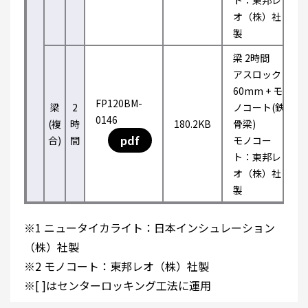
ト：東邦レ
オ（株）社
製
梁 2時間
アスロック
60mm + モ
FP120BM-
梁
2
ノコート(鉄
0146
(複
時
180.2KB
骨梁)
pdf
合)
間
モノコー
ト：東邦レ
オ（株）社
製
※1 ニュータイカライト：日本インシュレーション
（株）社製
※2 モノコート：東邦レオ（株）社製
※[ ]はセンターロッキング工法に運用