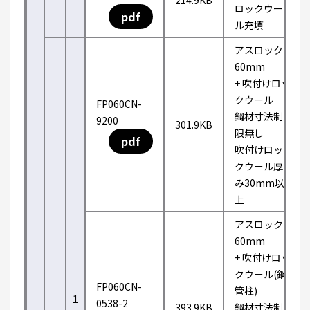
214.9KB
ロックウー
pdf
ル充填
アスロック
60mm
+ 吹付けロッ
クウール
FP060CN-
鋼材寸法制
9200
301.9KB
限無し
pdf
吹付けロッ
クウール厚
み30mm以
上
アスロック
60mm
+ 吹付けロッ
クウール(鋼
FP060CN-
管柱)
1
0538-2
393.9KB
鋼材寸法制