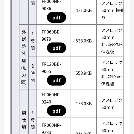
FP060NE-
間
アスロック
9036
421.0KB
60mm 横張
pdf
り
アスロック
外
FP060BE-
1
60mm
断
9079
時
538.0KB
ﾎﾟﾘｽﾁﾚﾝﾌｫｰﾑ
熱
pdf
間
保温板
外
壁
アスロック
FP120BE-
2
(耐
60mm
9065
時
553.9KB
力
ﾎﾟﾘｽﾁﾚﾝﾌｫｰﾑ
pdf
間
壁)
保温板
FP060NP-
アスロック
9240
176.0KB
60mm
pdf
間
1
仕
時
アスロック
FP060NP-
切
間
60mm
9283