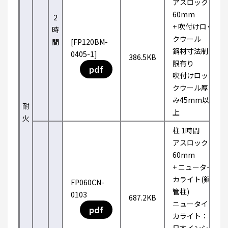
アスロック
60mm
2
+ 吹付けロッ
時
クウール
間
[FP120BM-
鋼材寸法制
0405-1]
386.5KB
限有り
pdf
吹付けロッ
クウール厚
み45mm以
耐
上
火
柱 1時間
アスロック
60mm
+ ニュータイ
カライト(鋼
FP060CN-
管柱)
0103
687.2KB
ニュータイ
pdf
カライト：