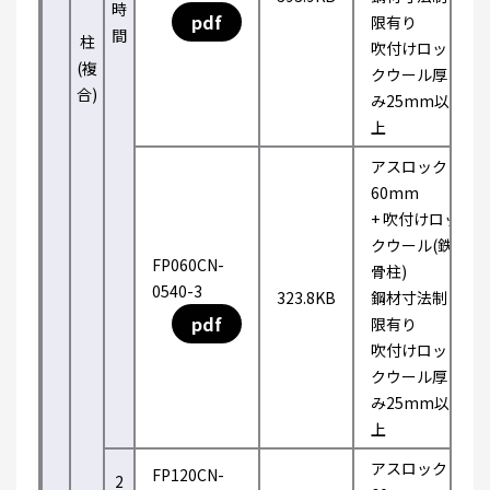
時
pdf
限有り
間
柱
吹付けロッ
(複
クウール厚
合)
み25mm以
上
アスロック
60mm
+ 吹付けロッ
クウール(鉄
FP060CN-
骨柱)
0540-3
323.8KB
鋼材寸法制
pdf
限有り
吹付けロッ
クウール厚
み25mm以
上
アスロック
FP120CN-
2