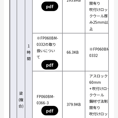
293.8KB
限有り
pdf
吹付けロッ
クウール厚
み25mm以
上
※FP060BM-
0332の取り
1
※FP060BM-
扱いについ
時
66.3KB
0332
て
間
pdf
アスロック
60mm
+ 吹付けロッ
梁
クウール
FP060BM-
(複
鋼材寸法制
0366-3
379.9KB
合)
限有り
pdf
吹付けロッ