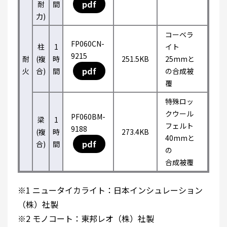
pdf
耐
間
力)
コーベラ
FP060CN-
柱
1
イト
9215
耐
(複
時
251.5KB
25mmと
pdf
火
合)
間
の合成被
覆
特殊ロッ
クウール
PF060BM-
梁
1
フェルト
9188
(複
時
273.4KB
40mmと
pdf
合)
間
の
合成被覆
※1 ニュータイカライト：日本インシュレーション
（株）社製
※2 モノコート：東邦レオ（株）社製