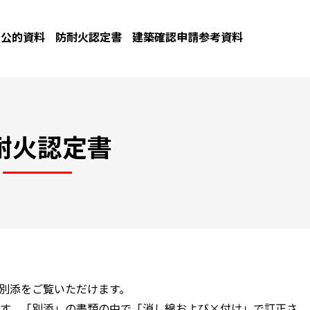
公的資料
防耐火認定書
建築確認申請参考資料
耐火認定書
と別添をご覧いただけます。
す。「別添」の書類の中で「消し線および×付け」で訂正さ