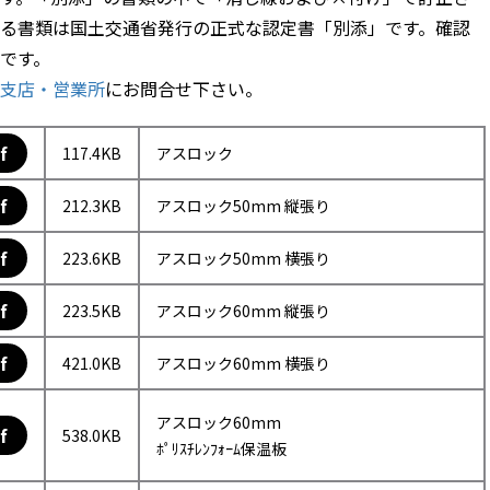
る書類は国土交通省発行の正式な認定書「別添」です。確認
です。
支店・営業所
にお問合せ下さい。
f
117.4KB
アスロック
f
212.3KB
アスロック50mm 縦張り
f
223.6KB
アスロック50mm 横張り
f
223.5KB
アスロック60mm 縦張り
f
421.0KB
アスロック60mm 横張り
アスロック60mm
f
538.0KB
ﾎﾟﾘｽﾁﾚﾝﾌｫｰﾑ保温板