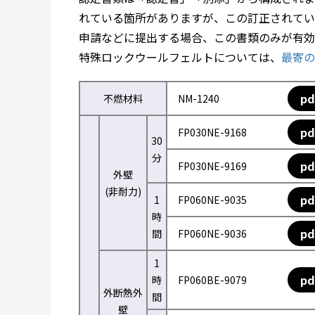
れている箇所がありますが、この訂正されてい
申請などに提出する場合、この書類のみが有効
特殊ロックウールフェルトについては、
最寄の
pd
不燃材料
NM-1240
pd
FP030NE-9168
30
分
pd
FP030NE-9169
外壁
(非耐力)
pd
1
FP060NE-9035
時
pd
間
FP060NE-9036
1
pd
時
FP060BE-9079
外断熱外
間
壁