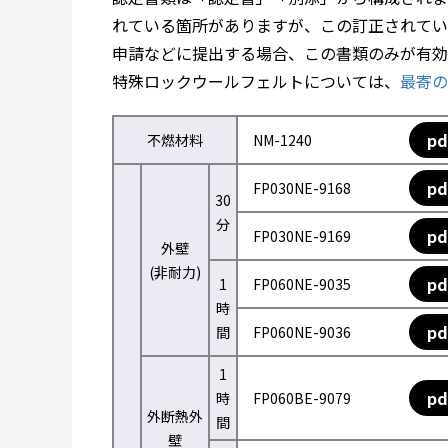
れている箇所がありますが、この訂正されてい
申請などに提出する場合、この書類のみが有効
特殊ロックウールフェルトについては、
最寄の
pd
不燃材料
NM-1240
pd
FP030NE-9168
30
分
pd
FP030NE-9169
外壁
(非耐力)
pd
1
FP060NE-9035
時
pd
間
FP060NE-9036
1
pd
時
FP060BE-9079
外断熱外
間
壁