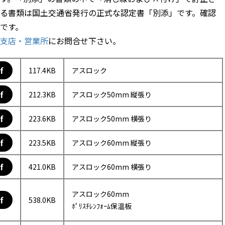
る書類は国土交通省発行の正式な認定書「別添」です。確認
です。
支店・営業所
にお問合せ下さい。
f
117.4KB
アスロック
f
212.3KB
アスロック50mm 縦張り
f
223.6KB
アスロック50mm 横張り
f
223.5KB
アスロック60mm 縦張り
f
421.0KB
アスロック60mm 横張り
アスロック60mm
f
538.0KB
ﾎﾟﾘｽﾁﾚﾝﾌｫｰﾑ保温板