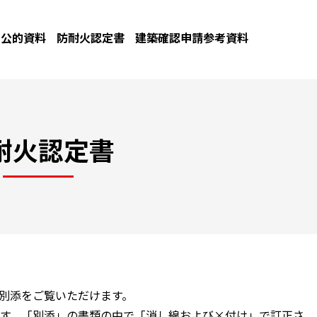
公的資料
防耐火認定書
建築確認申請参考資料
耐火認定書
と別添をご覧いただけます。
す。「別添」の書類の中で「消し線および×付け」で訂正さ