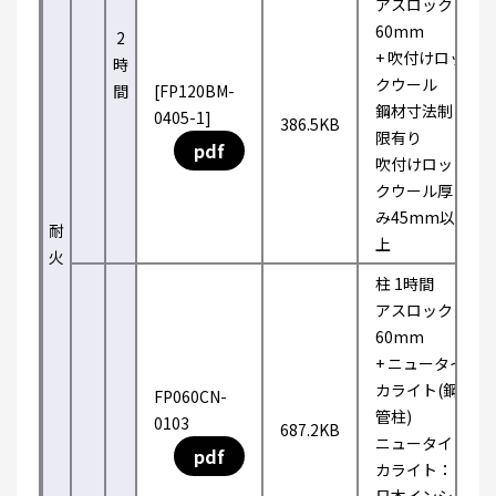
アスロック
60mm
2
+ 吹付けロッ
時
クウール
間
[FP120BM-
鋼材寸法制
0405-1]
386.5KB
限有り
pdf
吹付けロッ
クウール厚
み45mm以
耐
上
火
柱 1時間
アスロック
60mm
+ ニュータイ
カライト(鋼
FP060CN-
管柱)
0103
687.2KB
ニュータイ
pdf
カライト：