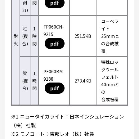
pdf
耐
間
力)
コーベラ
FP060CN-
柱
1
イト
9215
耐
(複
時
251.5KB
25mmと
pdf
火
合)
間
の合成被
覆
特殊ロッ
クウール
PF060BM-
梁
1
フェルト
9188
(複
時
273.4KB
40mmと
pdf
合)
間
の
合成被覆
※1 ニュータイカライト：日本インシュレーション
（株）社製
※2 モノコート：東邦レオ（株）社製