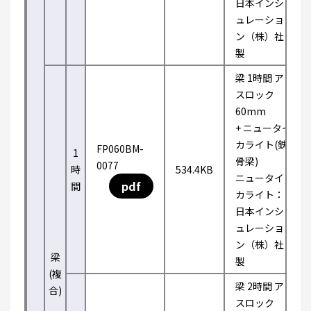
日本インシ
ュレーショ
ン（株）社
製
梁 1時間 ア
スロック
60mm
+ ニュータイ
カライト(鉄
FP060BM-
1
骨梁)
0077
時
534.4KB
ニュータイ
pdf
間
カライト：
日本インシ
ュレーショ
ン（株）社
梁
製
(複
梁 2時間 ア
合)
スロック