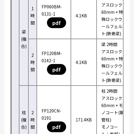
アスロック
FP060BM-
1
60mm + 特
0131-1
時
4.1KB
殊ロックウ
pdf
間
ールフェル
梁
ト(鉄骨梁)
(複
梁 2時間
合)
アスロック
FP120BM-
2
60mm + 特
0142-1
時
4.1KB
殊ロックウ
pdf
間
ールフェル
ト(鉄骨梁)
柱 2時間
アスロック
60mm + モ
FP120CN-
柱
2
ノコート(鋼
0191
(複
時
171.4KB
管柱)
pdf
合)
間
モノコー