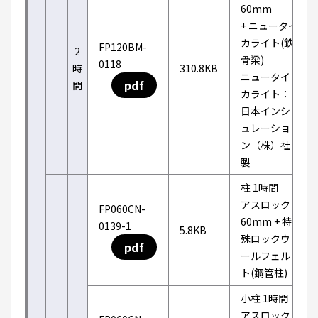
60mm
+ ニュータイ
カライト(鉄
FP120BM-
2
骨梁)
0118
時
310.8KB
ニュータイ
pdf
間
カライト：
日本インシ
ュレーショ
ン（株）社
製
柱 1時間
アスロック
FP060CN-
60mm + 特
0139-1
5.8KB
殊ロックウ
pdf
ールフェル
ト(鋼管柱)
小柱 1時間
アスロック