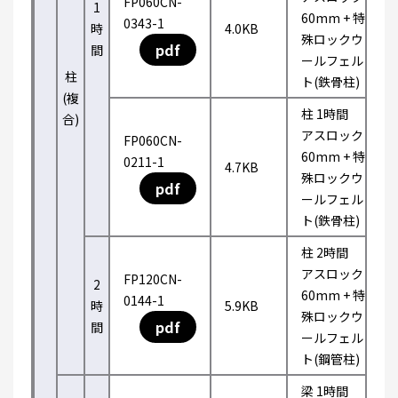
FP060CN-
1
60mm + 特
0343-1
時
4.0KB
殊ロックウ
pdf
間
ールフェル
柱
ト(鉄骨柱)
(複
柱 1時間
合)
アスロック
FP060CN-
60mm + 特
0211-1
4.7KB
殊ロックウ
pdf
ールフェル
ト(鉄骨柱)
柱 2時間
アスロック
FP120CN-
2
60mm + 特
0144-1
時
5.9KB
殊ロックウ
pdf
間
ールフェル
ト(鋼管柱)
梁 1時間