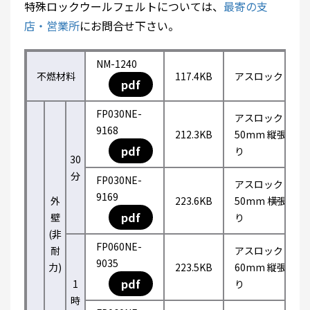
特殊ロックウールフェルトについては、
最寄の支
店・営業所
にお問合せ下さい。
NM-1240
不燃材料
117.4KB
アスロック
pdf
FP030NE-
アスロック
9168
212.3KB
50mm 縦張
pdf
り
30
分
FP030NE-
アスロック
9169
外
223.6KB
50mm 横張
pdf
壁
り
(非
FP060NE-
耐
アスロック
9035
力)
223.5KB
60mm 縦張
pdf
1
り
時