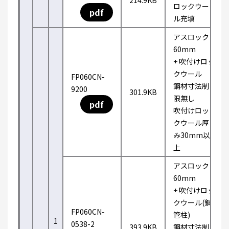
214.9KB
ロックウー
pdf
ル充填
アスロック
60mm
+ 吹付けロッ
クウール
FP060CN-
鋼材寸法制
9200
301.9KB
限無し
pdf
吹付けロッ
クウール厚
み30mm以
上
アスロック
60mm
+ 吹付けロッ
クウール(鋼
FP060CN-
管柱)
1
0538-2
393.9KB
鋼材寸法制