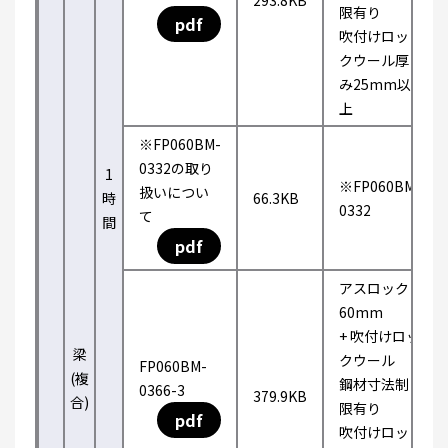
293.8KB
限有り
pdf
吹付けロッ
クウール厚
み25mm以
上
※FP060BM-
0332の取り
1
※FP060BM-
扱いについ
時
66.3KB
0332
て
間
pdf
アスロック
60mm
+ 吹付けロッ
梁
クウール
FP060BM-
(複
鋼材寸法制
0366-3
379.9KB
合)
限有り
pdf
吹付けロッ