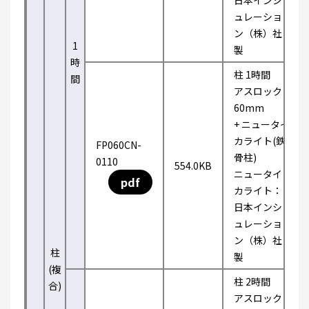
日本インシ
ュレーショ
ン（株）社
1
製
時
柱 1時間
間
アスロック
60mm
+ ニュータイ
カライト(鉄
FP060CN-
骨柱)
0110
554.0KB
ニュータイ
pdf
カライト：
日本インシ
ュレーショ
ン（株）社
柱
製
(複
柱 2時間
合)
アスロック