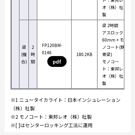
ト：東邦レ
オ（株）社
製
梁 2時間
アスロック
60mm + モ
FP120BM-
梁
2
ノコート(鉄
0146
(複
時
180.2KB
骨梁)
pdf
合)
間
モノコー
ト：東邦レ
オ（株）社
製
※1 ニュータイカライト：日本インシュレーション
（株）社製
※2 モノコート：東邦レオ（株）社製
※[ ]はセンターロッキング工法に運用