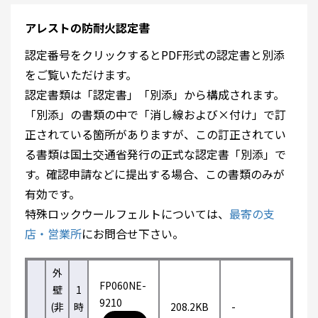
アレストの防耐火認定書
認定番号をクリックするとPDF形式の認定書と別添
をご覧いただけます。
認定書類は「認定書」「別添」から構成されます。
「別添」の書類の中で「消し線および×付け」で訂
正されている箇所がありますが、この訂正されてい
る書類は国土交通省発行の正式な認定書「別添」で
す。確認申請などに提出する場合、この書類のみが
有効です。
特殊ロックウールフェルトについては、
最寄の支
店・営業所
にお問合せ下さい。
外
FP060NE-
壁
1
9210
(非
時
208.2KB
-