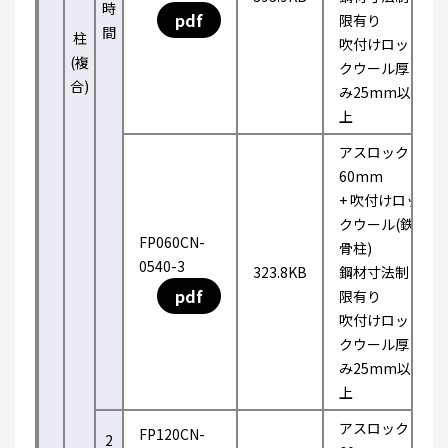
時
pdf
限有り
間
柱
吹付けロッ
(複
クウール厚
合)
み25mm以
上
アスロック
60mm
+ 吹付けロッ
クウール(鉄
FP060CN-
骨柱)
0540-3
323.8KB
鋼材寸法制
pdf
限有り
吹付けロッ
クウール厚
み25mm以
上
アスロック
FP120CN-
2