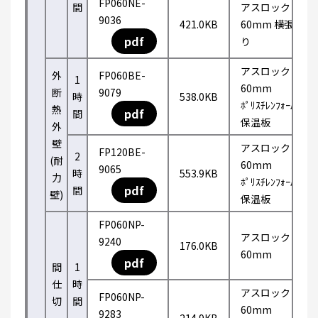
FP060NE-
間
アスロック
9036
421.0KB
60mm 横張
pdf
り
アスロック
外
FP060BE-
1
60mm
断
9079
時
538.0KB
ﾎﾟﾘｽﾁﾚﾝﾌｫｰﾑ
熱
pdf
間
保温板
外
壁
アスロック
FP120BE-
2
(耐
60mm
9065
時
553.9KB
力
ﾎﾟﾘｽﾁﾚﾝﾌｫｰﾑ
pdf
間
壁)
保温板
FP060NP-
アスロック
9240
176.0KB
60mm
pdf
間
1
仕
時
アスロック
FP060NP-
切
間
60mm
9283