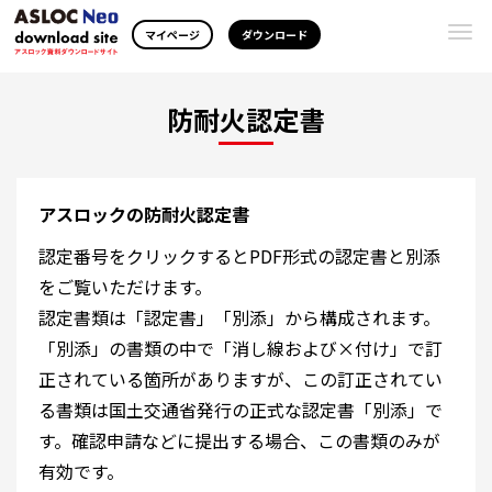
Togg
マイページ
ダウンロード
navi
防耐火認定書
アスロックの防耐火認定書
認定番号をクリックするとPDF形式の認定書と別添
をご覧いただけます。
認定書類は「認定書」「別添」から構成されます。
「別添」の書類の中で「消し線および×付け」で訂
正されている箇所がありますが、この訂正されてい
る書類は国土交通省発行の正式な認定書「別添」で
す。確認申請などに提出する場合、この書類のみが
有効です。