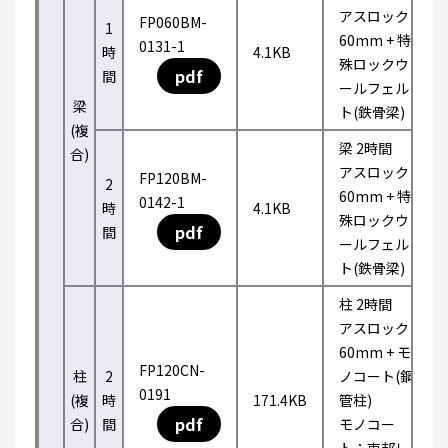
アスロック
FP060BM-
1
60mm + 特
0131-1
時
4.1KB
殊ロックウ
pdf
間
ールフェル
梁
ト(鉄骨梁)
(複
梁 2時間
合)
アスロック
FP120BM-
2
60mm + 特
0142-1
時
4.1KB
殊ロックウ
pdf
間
ールフェル
ト(鉄骨梁)
柱 2時間
アスロック
60mm + モ
FP120CN-
柱
2
ノコート(鋼
0191
(複
時
171.4KB
管柱)
pdf
合)
間
モノコー