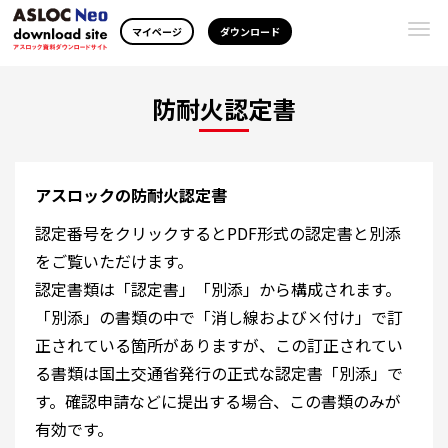
Togg
マイページ
ダウンロード
navi
防耐火認定書
アスロックの防耐火認定書
認定番号をクリックするとPDF形式の認定書と別添
をご覧いただけます。
認定書類は「認定書」「別添」から構成されます。
「別添」の書類の中で「消し線および×付け」で訂
正されている箇所がありますが、この訂正されてい
る書類は国土交通省発行の正式な認定書「別添」で
す。確認申請などに提出する場合、この書類のみが
有効です。