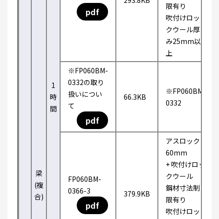
293.8KB
限有り
pdf
吹付けロッ
クウール厚
み25mm以
上
※FP060BM-
0332の取り
1
※FP060BM-
扱いについ
時
66.3KB
0332
て
間
pdf
アスロック
60mm
+ 吹付けロッ
梁
クウール
FP060BM-
(複
鋼材寸法制
0366-3
379.9KB
合)
限有り
pdf
吹付けロッ