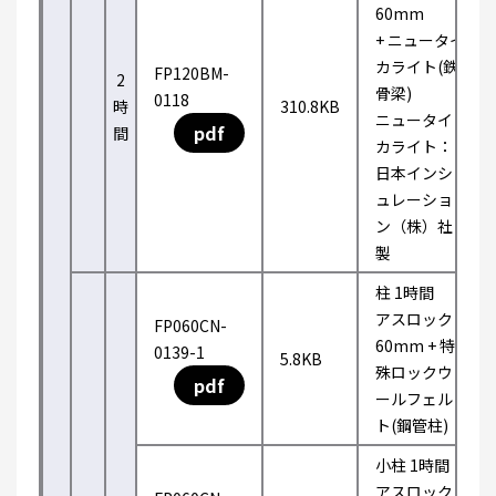
60mm
+ ニュータイ
カライト(鉄
FP120BM-
2
骨梁)
0118
時
310.8KB
ニュータイ
pdf
間
カライト：
日本インシ
ュレーショ
ン（株）社
製
柱 1時間
アスロック
FP060CN-
60mm + 特
0139-1
5.8KB
殊ロックウ
pdf
ールフェル
ト(鋼管柱)
小柱 1時間
アスロック