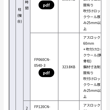
時
pdf
限有り
間
柱
吹付けロッ
(複
クウール厚
合)
み25mm以
上
アスロック
60mm
+ 吹付けロッ
クウール(鉄
FP060CN-
骨柱)
0540-3
323.8KB
鋼材寸法制
pdf
限有り
吹付けロッ
クウール厚
み25mm以
上
アスロック
FP120CN-
2