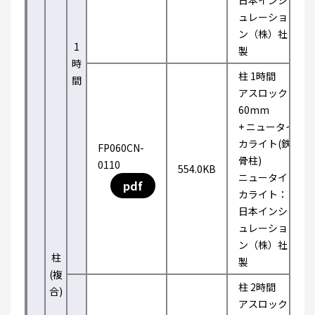
日本インシ
ュレーショ
ン（株）社
1
製
時
柱 1時間
間
アスロック
60mm
+ ニュータイ
カライト(鉄
FP060CN-
骨柱)
0110
554.0KB
ニュータイ
pdf
カライト：
日本インシ
ュレーショ
ン（株）社
柱
製
(複
柱 2時間
合)
アスロック