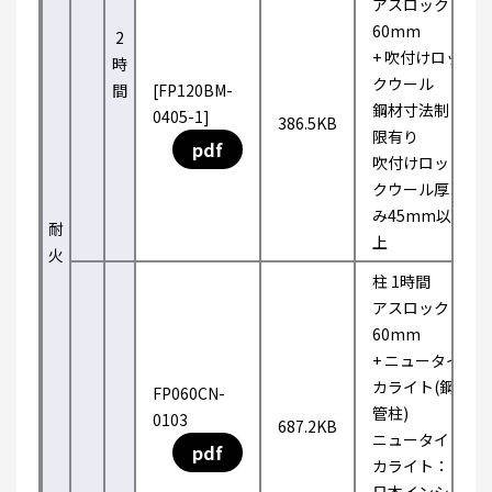
アスロック
60mm
2
+ 吹付けロッ
時
クウール
間
[FP120BM-
鋼材寸法制
0405-1]
386.5KB
限有り
pdf
吹付けロッ
クウール厚
み45mm以
耐
上
火
柱 1時間
アスロック
60mm
+ ニュータイ
カライト(鋼
FP060CN-
管柱)
0103
687.2KB
ニュータイ
pdf
カライト：