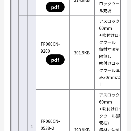
214.9KB
ロックウー
pdf
ル充填
アスロック
60mm
+ 吹付けロッ
クウール
FP060CN-
鋼材寸法制
9200
301.9KB
限無し
pdf
吹付けロッ
クウール厚
み30mm以
上
アスロック
60mm
+ 吹付けロッ
クウール(鋼
FP060CN-
管柱)
1
0538-2
393.9KB
鋼材寸法制