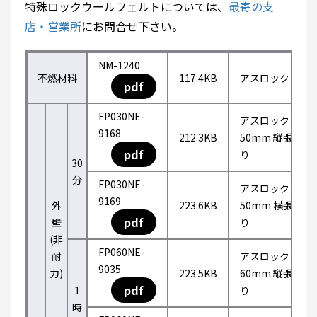
特殊ロックウールフェルトについては、
最寄の支
店・営業所
にお問合せ下さい。
NM-1240
不燃材料
117.4KB
アスロック
pdf
FP030NE-
アスロック
9168
212.3KB
50mm 縦張
pdf
り
30
分
FP030NE-
アスロック
9169
外
223.6KB
50mm 横張
pdf
壁
り
(非
FP060NE-
耐
アスロック
9035
力)
223.5KB
60mm 縦張
pdf
1
り
時