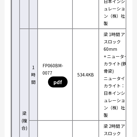
日本インシ
ュレーショ
ン（株）社
製
梁 1時間 ア
スロック
60mm
+ ニュータイ
カライト(鉄
FP060BM-
1
骨梁)
0077
時
534.4KB
ニュータイ
pdf
間
カライト：
日本インシ
ュレーショ
ン（株）社
梁
製
(複
梁 2時間 ア
合)
スロック