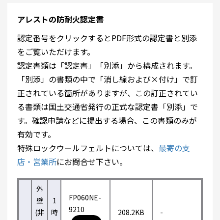
アレストの防耐火認定書
認定番号をクリックするとPDF形式の認定書と別添
をご覧いただけます。
認定書類は「認定書」「別添」から構成されます。
「別添」の書類の中で「消し線および×付け」で訂
正されている箇所がありますが、この訂正されてい
る書類は国土交通省発行の正式な認定書「別添」で
す。確認申請などに提出する場合、この書類のみが
有効です。
特殊ロックウールフェルトについては、
最寄の支
店・営業所
にお問合せ下さい。
外
FP060NE-
壁
1
9210
(非
時
208.2KB
-