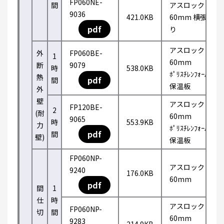
FP060NE-
間
アスロック
9036
421.0KB
60mm 横張
pdf
り
アスロック
外
FP060BE-
1
60mm
断
9079
時
538.0KB
ﾎﾟﾘｽﾁﾚﾝﾌｫｰﾑ
熱
pdf
間
保温板
外
壁
アスロック
FP120BE-
2
(耐
60mm
9065
時
553.9KB
力
ﾎﾟﾘｽﾁﾚﾝﾌｫｰﾑ
pdf
間
壁)
保温板
FP060NP-
アスロック
9240
176.0KB
60mm
pdf
間
1
仕
時
アスロック
FP060NP-
切
間
60mm
9283