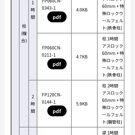
FP060CN-
1
60mm + 特
0343-1
時
4.0KB
殊ロックウ
pdf
間
ールフェル
柱
ト(鉄骨柱)
(複
柱 1時間
合)
アスロック
FP060CN-
60mm + 特
0211-1
4.7KB
殊ロックウ
pdf
ールフェル
ト(鉄骨柱)
柱 2時間
アスロック
FP120CN-
2
60mm + 特
0144-1
時
5.9KB
殊ロックウ
pdf
間
ールフェル
ト(鋼管柱)
梁 1時間