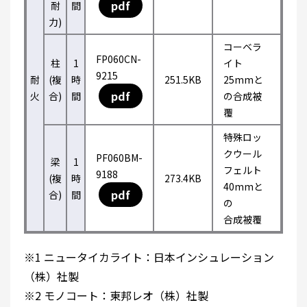
pdf
耐
間
力)
コーベラ
FP060CN-
柱
1
イト
9215
耐
(複
時
251.5KB
25mmと
pdf
火
合)
間
の合成被
覆
特殊ロッ
クウール
PF060BM-
梁
1
フェルト
9188
(複
時
273.4KB
40mmと
pdf
合)
間
の
合成被覆
※1 ニュータイカライト：日本インシュレーション
（株）社製
※2 モノコート：東邦レオ（株）社製