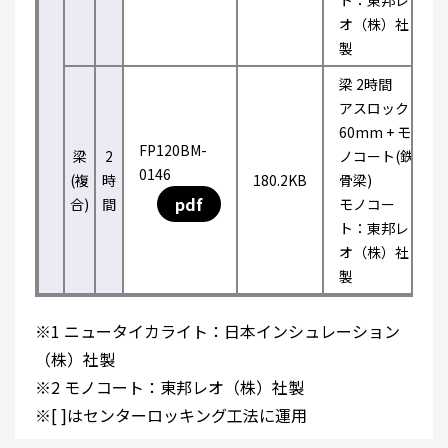
ト：東邦レ
オ（株）社
製
梁 2時間
アスロック
60mm + モ
FP120BM-
梁
2
ノコート(鉄
0146
(複
時
180.2KB
骨梁)
pdf
合)
間
モノコー
ト：東邦レ
オ（株）社
製
※1 ニュータイカライト：日本インシュレーション
（株）社製
※2 モノコート：東邦レオ（株）社製
※[ ]はセンターロッキング工法に運用