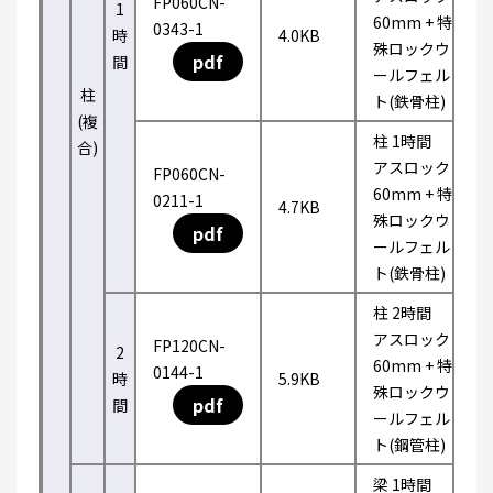
FP060CN-
1
60mm + 特
0343-1
時
4.0KB
殊ロックウ
pdf
間
ールフェル
柱
ト(鉄骨柱)
(複
柱 1時間
合)
アスロック
FP060CN-
60mm + 特
0211-1
4.7KB
殊ロックウ
pdf
ールフェル
ト(鉄骨柱)
柱 2時間
アスロック
FP120CN-
2
60mm + 特
0144-1
時
5.9KB
殊ロックウ
pdf
間
ールフェル
ト(鋼管柱)
梁 1時間