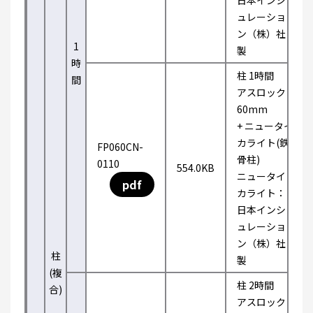
日本インシ
ュレーショ
ン（株）社
1
製
時
柱 1時間
間
アスロック
60mm
+ ニュータイ
カライト(鉄
FP060CN-
骨柱)
0110
554.0KB
ニュータイ
pdf
カライト：
日本インシ
ュレーショ
ン（株）社
柱
製
(複
柱 2時間
合)
アスロック