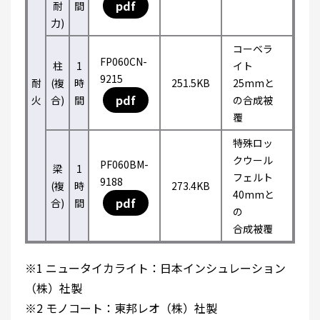
pdf
耐
間
力)
コーベラ
FP060CN-
柱
1
イト
9215
耐
(複
時
251.5KB
25mmと
pdf
火
合)
間
の合成被
覆
特殊ロッ
クウール
PF060BM-
梁
1
フェルト
9188
(複
時
273.4KB
40mmと
pdf
合)
間
の
合成被覆
※1 ニュータイカライト：日本インシュレーション
（株）社製
※2 モノコート：東邦レオ（株）社製