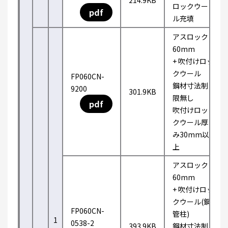
214.9KB
ロックウー
pdf
ル充填
アスロック
60mm
+ 吹付けロッ
クウール
FP060CN-
鋼材寸法制
9200
301.9KB
限無し
pdf
吹付けロッ
クウール厚
み30mm以
上
アスロック
60mm
+ 吹付けロッ
クウール(鋼
FP060CN-
管柱)
1
0538-2
393.9KB
鋼材寸法制