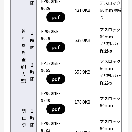
FP060NE-
間
アスロック
9036
421.0KB
60mm 横張
pdf
り
アスロック
外
FP060BE-
1
60mm
断
9079
時
538.0KB
ﾎﾟﾘｽﾁﾚﾝﾌｫｰﾑ
熱
pdf
間
保温板
外
壁
アスロック
FP120BE-
2
(耐
60mm
9065
時
553.9KB
力
ﾎﾟﾘｽﾁﾚﾝﾌｫｰﾑ
pdf
間
壁)
保温板
FP060NP-
アスロック
9240
176.0KB
60mm
pdf
間
1
仕
時
アスロック
FP060NP-
切
間
60mm
9283