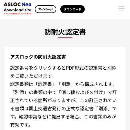
Togg
マイページ
ダウンロード
navi
防耐火認定書
アスロックの防耐火認定書
認定番号をクリックするとPDF形式の認定書と別添
をご覧いただけます。
認定書類は「認定書」「別添」から構成されます。
「別添」の書類の中で「消し線および×付け」で訂
正されている箇所がありますが、この訂正されてい
る書類は国土交通省発行の正式な認定書「別添」で
す。確認申請などに提出する場合、この書類のみが
有効です。