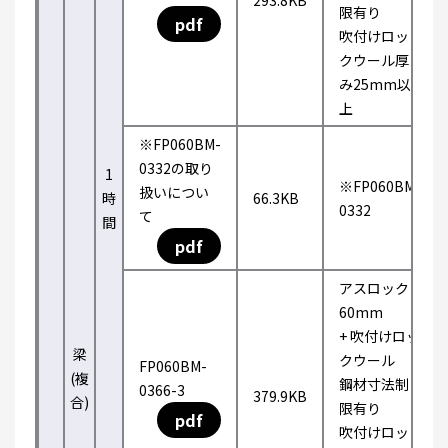
293.8KB
限有り
pdf
吹付けロッ
クウール厚
み25mm以
上
※FP060BM-
0332の取り
1
※FP060BM-
扱いについ
時
66.3KB
0332
て
間
pdf
アスロック
60mm
+ 吹付けロッ
梁
クウール
FP060BM-
(複
鋼材寸法制
0366-3
379.9KB
合)
限有り
pdf
吹付けロッ