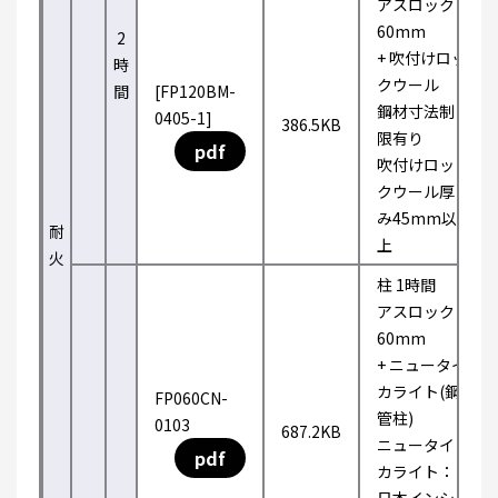
アスロック
60mm
2
+ 吹付けロッ
時
クウール
間
[FP120BM-
鋼材寸法制
0405-1]
386.5KB
限有り
pdf
吹付けロッ
クウール厚
み45mm以
耐
上
火
柱 1時間
アスロック
60mm
+ ニュータイ
カライト(鋼
FP060CN-
管柱)
0103
687.2KB
ニュータイ
pdf
カライト：