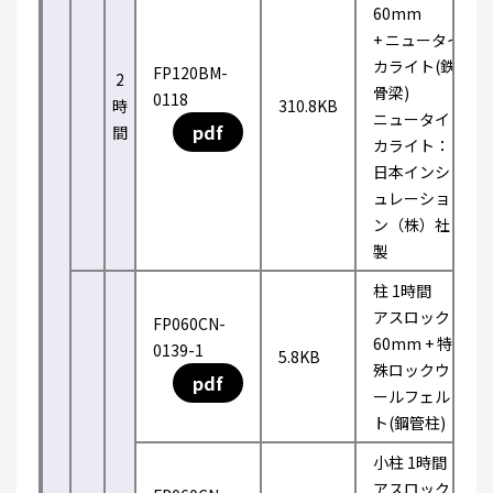
60mm
+ ニュータイ
カライト(鉄
FP120BM-
2
骨梁)
0118
時
310.8KB
ニュータイ
pdf
間
カライト：
日本インシ
ュレーショ
ン（株）社
製
柱 1時間
アスロック
FP060CN-
60mm + 特
0139-1
5.8KB
殊ロックウ
pdf
ールフェル
ト(鋼管柱)
小柱 1時間
アスロック