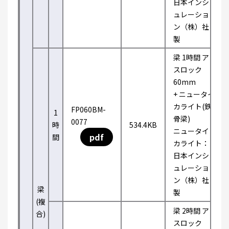
日本インシ
ュレーショ
ン（株）社
製
梁 1時間 ア
スロック
60mm
+ ニュータイ
カライト(鉄
FP060BM-
1
骨梁)
0077
時
534.4KB
ニュータイ
pdf
間
カライト：
日本インシ
ュレーショ
ン（株）社
梁
製
(複
梁 2時間 ア
合)
スロック