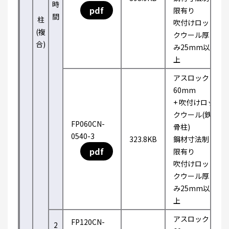
時
pdf
限有り
間
柱
吹付けロッ
(複
クウール厚
合)
み25mm以
上
アスロック
60mm
+ 吹付けロッ
クウール(鉄
FP060CN-
骨柱)
0540-3
323.8KB
鋼材寸法制
pdf
限有り
吹付けロッ
クウール厚
み25mm以
上
アスロック
FP120CN-
2