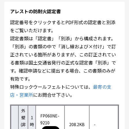
アレストの防耐火認定書
認定番号をクリックするとPDF形式の認定書と別添
をご覧いただけます。
認定書類は「認定書」「別添」から構成されます。
「別添」の書類の中で「消し線および×付け」で訂
正されている箇所がありますが、この訂正されてい
る書類は国土交通省発行の正式な認定書「別添」で
す。確認申請などに提出する場合、この書類のみが
有効です。
特殊ロックウールフェルトについては、
最寄の支
店・営業所
にお問合せ下さい。
外
FP060NE-
壁
1
9210
(非
時
208.2KB
-