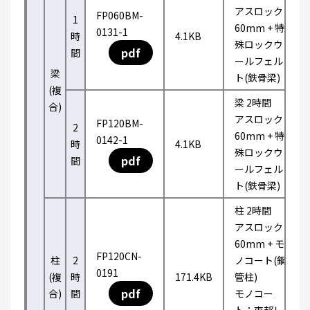
アスロック
FP060BM-
1
60mm + 特
0131-1
時
4.1KB
殊ロックウ
pdf
間
ールフェル
梁
ト(鉄骨梁)
(複
梁 2時間
合)
アスロック
FP120BM-
2
60mm + 特
0142-1
時
4.1KB
殊ロックウ
pdf
間
ールフェル
ト(鉄骨梁)
柱 2時間
アスロック
60mm + モ
FP120CN-
柱
2
ノコート(鋼
0191
(複
時
171.4KB
管柱)
pdf
合)
間
モノコー