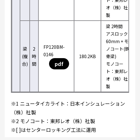
ト：東邦レ
オ（株）社
製
梁 2時間
アスロック
60mm + モ
FP120BM-
梁
2
ノコート(鉄
0146
(複
時
180.2KB
骨梁)
pdf
合)
間
モノコー
ト：東邦レ
オ（株）社
製
※1 ニュータイカライト：日本インシュレーション
（株）社製
※2 モノコート：東邦レオ（株）社製
※[ ]はセンターロッキング工法に運用