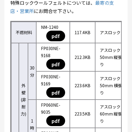
特殊ロックウールフェルトについては、
最寄の支
店・営業所
にお問合せ下さい。
NM-1240
不燃材料
117.4KB
アスロック
pdf
FP030NE-
アスロック
9168
212.3KB
50mm 縦張
pdf
り
30
分
FP030NE-
アスロック
9169
外
223.6KB
50mm 横張
pdf
壁
り
(非
FP060NE-
耐
アスロック
9035
力)
223.5KB
60mm 縦張
pdf
1
り
時