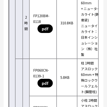
60mm
+ ニュータイ
カライト(鉄
FP120BM-
2
骨梁)
0118
時
310.8KB
ニュータイ
pdf
間
カライト：
日本インシ
ュレーショ
ン（株）社
製
柱 1時間
アスロック
FP060CN-
60mm + 特
0139-1
5.8KB
殊ロックウ
pdf
ールフェル
ト(鋼管柱)
小柱 1時間
アスロック