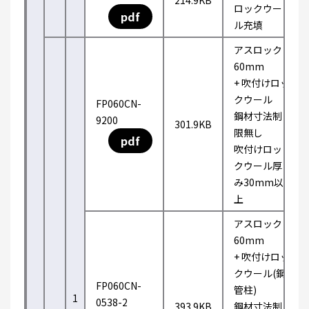
214.9KB
ロックウー
pdf
ル充填
アスロック
60mm
+ 吹付けロッ
クウール
FP060CN-
鋼材寸法制
9200
301.9KB
限無し
pdf
吹付けロッ
クウール厚
み30mm以
上
アスロック
60mm
+ 吹付けロッ
クウール(鋼
FP060CN-
管柱)
1
0538-2
393.9KB
鋼材寸法制