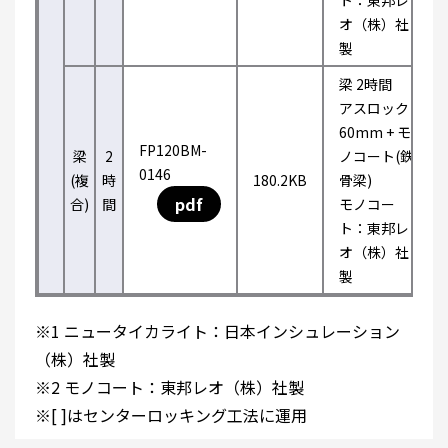
ト：東邦レ
オ（株）社
製
梁 2時間
アスロック
60mm + モ
FP120BM-
梁
2
ノコート(鉄
0146
(複
時
180.2KB
骨梁)
pdf
合)
間
モノコー
ト：東邦レ
オ（株）社
製
※1 ニュータイカライト：日本インシュレーション
（株）社製
※2 モノコート：東邦レオ（株）社製
※[ ]はセンターロッキング工法に運用