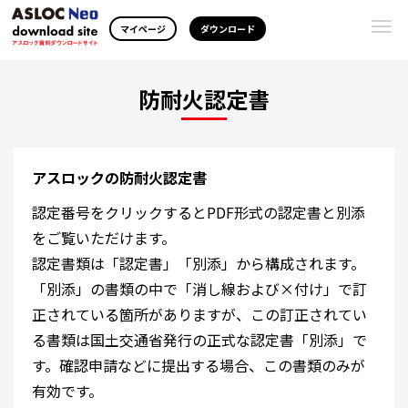
Togg
マイページ
ダウンロード
navi
防耐火認定書
アスロックの防耐火認定書
認定番号をクリックするとPDF形式の認定書と別添
をご覧いただけます。
認定書類は「認定書」「別添」から構成されます。
「別添」の書類の中で「消し線および×付け」で訂
正されている箇所がありますが、この訂正されてい
る書類は国土交通省発行の正式な認定書「別添」で
す。確認申請などに提出する場合、この書類のみが
有効です。