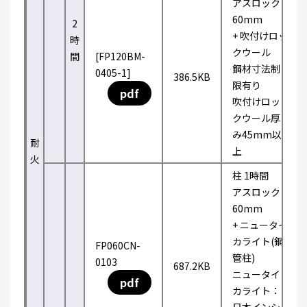
アスロック
60mm
2
+ 吹付けロッ
時
クウール
間
[FP120BM-
鋼材寸法制
0405-1]
386.5KB
限有り
pdf
吹付けロッ
クウール厚
み45mm以
耐
上
火
柱 1時間
アスロック
60mm
+ ニュータイ
カライト(鋼
FP060CN-
管柱)
0103
687.2KB
ニュータイ
pdf
カライト：