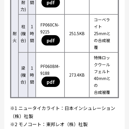
pdf
耐
間
力)
コーベラ
FP060CN-
柱
1
イト
9215
耐
(複
時
251.5KB
25mmと
pdf
火
合)
間
の合成被
覆
特殊ロッ
クウール
PF060BM-
梁
1
フェルト
9188
(複
時
273.4KB
40mmと
pdf
合)
間
の
合成被覆
※1 ニュータイカライト：日本インシュレーション
（株）社製
※2 モノコート：東邦レオ（株）社製