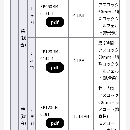
アスロック
FP060BM-
1
60mm + 特
0131-1
時
4.1KB
殊ロックウ
pdf
間
ールフェル
梁
ト(鉄骨梁)
(複
梁 2時間
合)
アスロック
FP120BM-
2
60mm + 特
0142-1
時
4.1KB
殊ロックウ
pdf
間
ールフェル
ト(鉄骨梁)
柱 2時間
アスロック
60mm + モ
FP120CN-
柱
2
ノコート(鋼
0191
(複
時
171.4KB
管柱)
pdf
合)
間
モノコー