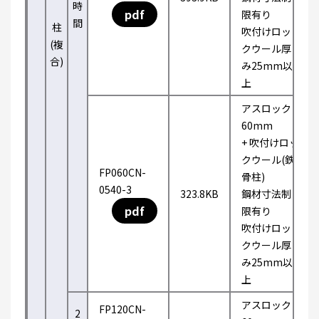
時
pdf
限有り
間
柱
吹付けロッ
(複
クウール厚
合)
み25mm以
上
アスロック
60mm
+ 吹付けロッ
クウール(鉄
FP060CN-
骨柱)
0540-3
323.8KB
鋼材寸法制
pdf
限有り
吹付けロッ
クウール厚
み25mm以
上
アスロック
FP120CN-
2