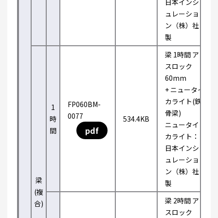
日本インシ
ュレーショ
ン（株）社
製
梁 1時間 ア
スロック
60mm
+ ニュータイ
カライト(鉄
FP060BM-
1
骨梁)
0077
時
534.4KB
ニュータイ
pdf
間
カライト：
日本インシ
ュレーショ
ン（株）社
梁
製
(複
梁 2時間 ア
合)
スロック