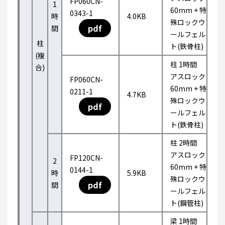
FP060CN-
1
60mm + 特
0343-1
時
4.0KB
殊ロックウ
pdf
間
ールフェル
柱
ト(鉄骨柱)
(複
柱 1時間
合)
アスロック
FP060CN-
60mm + 特
0211-1
4.7KB
殊ロックウ
pdf
ールフェル
ト(鉄骨柱)
柱 2時間
アスロック
FP120CN-
2
60mm + 特
0144-1
時
5.9KB
殊ロックウ
pdf
間
ールフェル
ト(鋼管柱)
梁 1時間