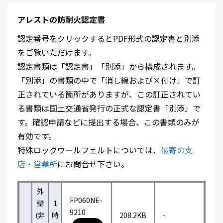
アレストの防耐火認定書
認定番号をクリックするとPDF形式の認定書と別添
をご覧いただけます。
認定書類は「認定書」「別添」から構成されます。
「別添」の書類の中で「消し線および×付け」で訂
正されている箇所がありますが、この訂正されてい
る書類は国土交通省発行の正式な認定書「別添」で
す。確認申請などに提出する場合、この書類のみが
有効です。
特殊ロックウールフェルトについては、
最寄の支
店・営業所
にお問合せ下さい。
外
FP060NE-
壁
1
9210
(非
時
208.2KB
-