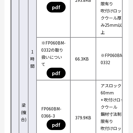
293.8KB
限有り
pdf
吹付けロッ
クウール厚
み25mm以
上
※FP060BM-
0332の取り
1
※FP060BM-
扱いについ
時
66.3KB
0332
て
間
pdf
アスロック
60mm
+ 吹付けロッ
梁
クウール
FP060BM-
(複
鋼材寸法制
0366-3
379.9KB
合)
限有り
pdf
吹付けロッ