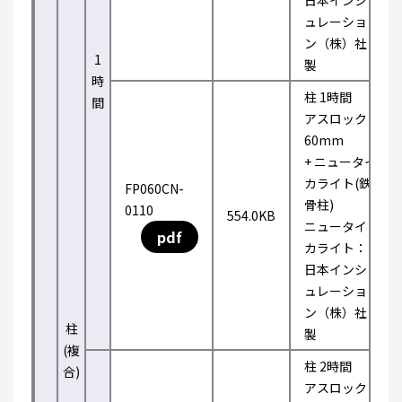
日本インシ
ュレーショ
ン（株）社
1
製
時
柱 1時間
間
アスロック
60mm
+ ニュータイ
カライト(鉄
FP060CN-
骨柱)
0110
554.0KB
ニュータイ
pdf
カライト：
日本インシ
ュレーショ
ン（株）社
柱
製
(複
柱 2時間
合)
アスロック