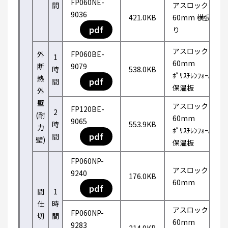
FP060NE-
間
アスロック
9036
421.0KB
60mm 横張
pdf
り
アスロック
外
FP060BE-
1
60mm
断
9079
時
538.0KB
ﾎﾟﾘｽﾁﾚﾝﾌｫｰﾑ
熱
pdf
間
保温板
外
壁
アスロック
FP120BE-
2
(耐
60mm
9065
時
553.9KB
力
ﾎﾟﾘｽﾁﾚﾝﾌｫｰﾑ
pdf
間
壁)
保温板
FP060NP-
アスロック
9240
176.0KB
60mm
pdf
間
1
仕
時
アスロック
FP060NP-
切
間
60mm
9283