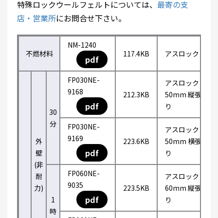
特殊ロックウールフェルトについては、
最寄の支
店・営業所
にお問合せ下さい。
NM-1240
不燃材料
117.4KB
アスロック
pdf
FP030NE-
アスロック
9168
212.3KB
50mm 縦張
pdf
り
30
分
FP030NE-
アスロック
9169
外
223.6KB
50mm 横張
pdf
壁
り
(非
FP060NE-
耐
アスロック
9035
力)
223.5KB
60mm 縦張
pdf
1
り
時