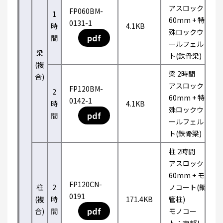
アスロック
FP060BM-
1
60mm + 特
0131-1
時
4.1KB
殊ロックウ
pdf
間
ールフェル
梁
ト(鉄骨梁)
(複
梁 2時間
合)
アスロック
FP120BM-
2
60mm + 特
0142-1
時
4.1KB
殊ロックウ
pdf
間
ールフェル
ト(鉄骨梁)
柱 2時間
アスロック
60mm + モ
FP120CN-
柱
2
ノコート(鋼
0191
(複
時
171.4KB
管柱)
pdf
合)
間
モノコー