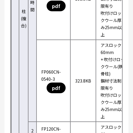
時
pdf
限有り
間
柱
吹付けロッ
(複
クウール厚
合)
み25mm以
上
アスロック
60mm
+ 吹付けロッ
クウール(鉄
FP060CN-
骨柱)
0540-3
323.8KB
鋼材寸法制
pdf
限有り
吹付けロッ
クウール厚
み25mm以
上
アスロック
FP120CN-
2