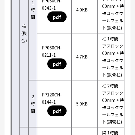
FP060CN-
1
60mm + 特
0343-1
時
4.0KB
殊ロックウ
pdf
間
ールフェル
柱
ト(鉄骨柱)
(複
柱 1時間
合)
アスロック
FP060CN-
60mm + 特
0211-1
4.7KB
殊ロックウ
pdf
ールフェル
ト(鉄骨柱)
柱 2時間
アスロック
FP120CN-
2
60mm + 特
0144-1
時
5.9KB
殊ロックウ
pdf
間
ールフェル
ト(鋼管柱)
梁 1時間