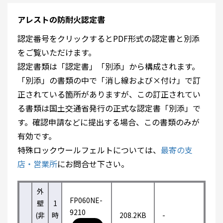
アレストの防耐火認定書
認定番号をクリックするとPDF形式の認定書と別添
をご覧いただけます。
認定書類は「認定書」「別添」から構成されます。
「別添」の書類の中で「消し線および×付け」で訂
正されている箇所がありますが、この訂正されてい
る書類は国土交通省発行の正式な認定書「別添」で
す。確認申請などに提出する場合、この書類のみが
有効です。
特殊ロックウールフェルトについては、
最寄の支
店・営業所
にお問合せ下さい。
外
FP060NE-
壁
1
9210
(非
時
208.2KB
-