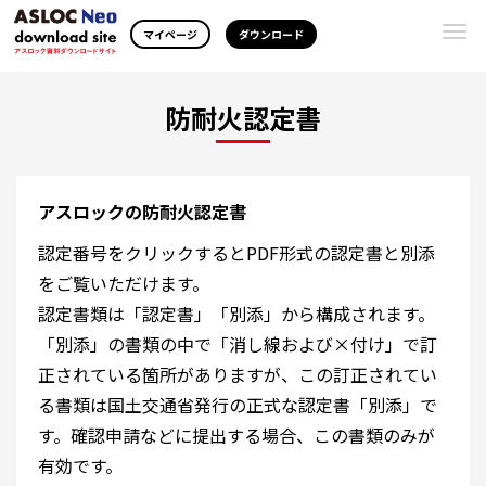
Togg
マイページ
ダウンロード
navi
防耐火認定書
アスロックの防耐火認定書
認定番号をクリックするとPDF形式の認定書と別添
をご覧いただけます。
認定書類は「認定書」「別添」から構成されます。
「別添」の書類の中で「消し線および×付け」で訂
正されている箇所がありますが、この訂正されてい
る書類は国土交通省発行の正式な認定書「別添」で
す。確認申請などに提出する場合、この書類のみが
有効です。