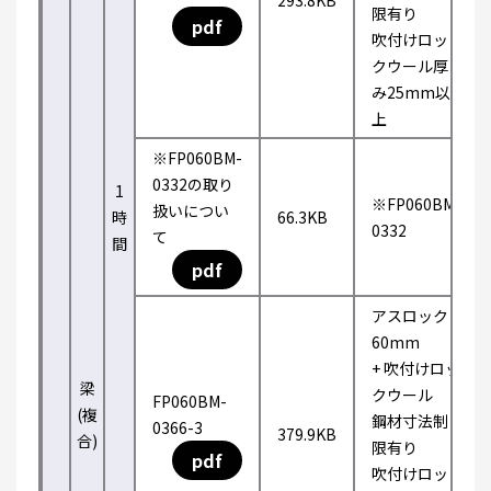
293.8KB
限有り
pdf
吹付けロッ
クウール厚
み25mm以
上
※FP060BM-
0332の取り
1
※FP060BM-
扱いについ
時
66.3KB
0332
て
間
pdf
アスロック
60mm
+ 吹付けロッ
梁
クウール
FP060BM-
(複
鋼材寸法制
0366-3
379.9KB
合)
限有り
pdf
吹付けロッ