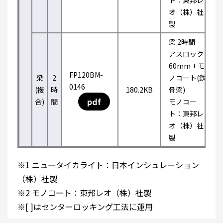
ト：東邦レ
オ（株）社
製
梁 2時間
アスロック
60mm + モ
FP120BM-
梁
2
ノコート(鉄
0146
(複
時
180.2KB
骨梁)
pdf
合)
間
モノコー
ト：東邦レ
オ（株）社
製
※1 ニュータイカライト：日本インシュレーション
（株）社製
※2 モノコート：東邦レオ（株）社製
※[ ]はセンターロッキング工法に運用