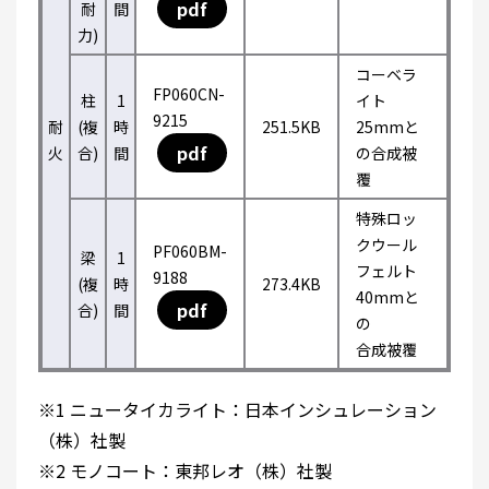
pdf
耐
間
力)
コーベラ
FP060CN-
柱
1
イト
9215
耐
(複
時
251.5KB
25mmと
pdf
火
合)
間
の合成被
覆
特殊ロッ
クウール
PF060BM-
梁
1
フェルト
9188
(複
時
273.4KB
40mmと
pdf
合)
間
の
合成被覆
※1 ニュータイカライト：日本インシュレーション
（株）社製
※2 モノコート：東邦レオ（株）社製