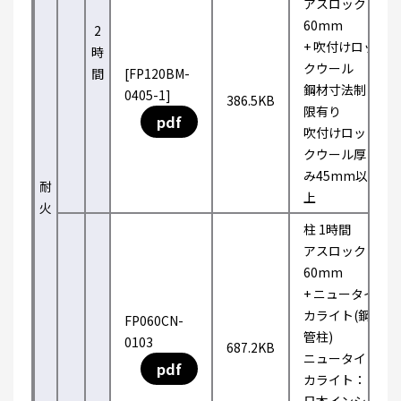
アスロック
60mm
2
+ 吹付けロッ
時
クウール
間
[FP120BM-
鋼材寸法制
0405-1]
386.5KB
限有り
pdf
吹付けロッ
クウール厚
み45mm以
耐
上
火
柱 1時間
アスロック
60mm
+ ニュータイ
カライト(鋼
FP060CN-
管柱)
0103
687.2KB
ニュータイ
pdf
カライト：