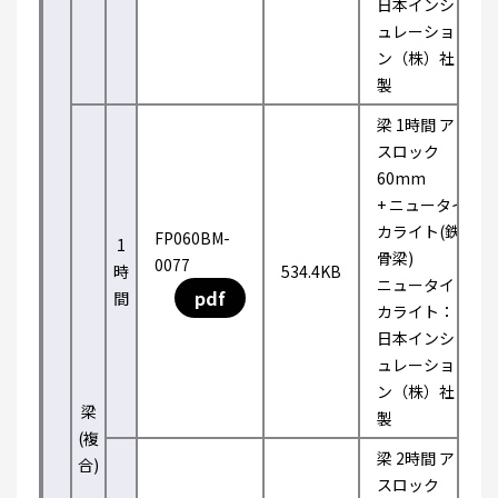
日本インシ
ュレーショ
ン（株）社
製
梁 1時間 ア
スロック
60mm
+ ニュータイ
カライト(鉄
FP060BM-
1
骨梁)
0077
時
534.4KB
ニュータイ
pdf
間
カライト：
日本インシ
ュレーショ
ン（株）社
梁
製
(複
梁 2時間 ア
合)
スロック