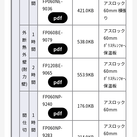
FP060NE-
間
アスロック
9036
421.0KB
60mm 横張
pdf
り
アスロック
外
FP060BE-
1
60mm
断
9079
時
538.0KB
ﾎﾟﾘｽﾁﾚﾝﾌｫｰﾑ
熱
pdf
間
保温板
外
壁
アスロック
FP120BE-
2
(耐
60mm
9065
時
553.9KB
力
ﾎﾟﾘｽﾁﾚﾝﾌｫｰﾑ
pdf
間
壁)
保温板
FP060NP-
アスロック
9240
176.0KB
60mm
pdf
間
1
仕
時
アスロック
FP060NP-
切
間
60mm
9283