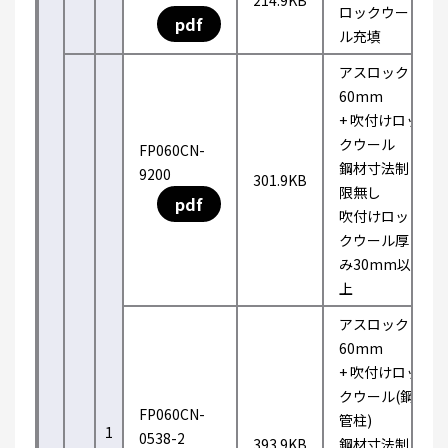
214.9KB
ロックウー
pdf
ル充填
アスロック
60mm
+ 吹付けロッ
クウール
FP060CN-
鋼材寸法制
9200
301.9KB
限無し
pdf
吹付けロッ
クウール厚
み30mm以
上
アスロック
60mm
+ 吹付けロッ
クウール(鋼
FP060CN-
管柱)
1
0538-2
393.9KB
鋼材寸法制