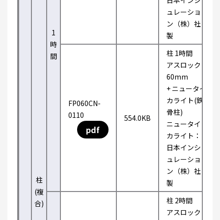
日本インシ
ュレーショ
ン（株）社
1
製
時
柱 1時間
間
アスロック
60mm
+ ニュータイ
カライト(鉄
FP060CN-
骨柱)
0110
554.0KB
ニュータイ
pdf
カライト：
日本インシ
ュレーショ
ン（株）社
柱
製
(複
柱 2時間
合)
アスロック