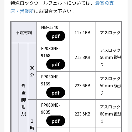
特殊ロックウールフェルトについては、
最寄の支
店・営業所
にお問合せ下さい。
NM-1240
不燃材料
117.4KB
アスロック
pdf
FP030NE-
アスロック
9168
212.3KB
50mm 縦張
pdf
り
30
分
FP030NE-
アスロック
9169
外
223.6KB
50mm 横張
pdf
壁
り
(非
FP060NE-
耐
アスロック
9035
力)
223.5KB
60mm 縦張
pdf
1
り
時