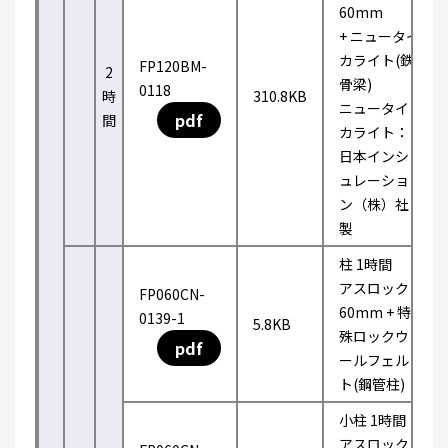
60mm
+ ニュータイ
カライト(鉄
FP120BM-
2
骨梁)
0118
時
310.8KB
ニュータイ
pdf
間
カライト：
日本インシ
ュレーショ
ン（株）社
製
柱 1時間
アスロック
FP060CN-
60mm + 特
0139-1
5.8KB
殊ロックウ
pdf
ールフェル
ト(鋼管柱)
小柱 1時間
アスロック