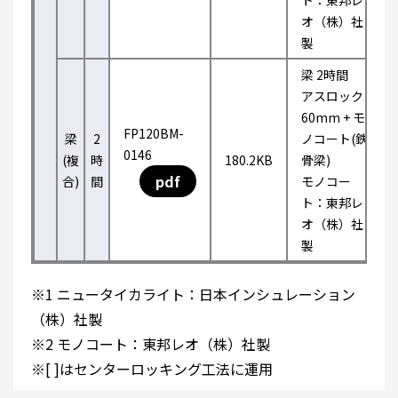
ト：東邦レ
オ（株）社
製
梁 2時間
アスロック
60mm + モ
FP120BM-
梁
2
ノコート(鉄
0146
(複
時
180.2KB
骨梁)
pdf
合)
間
モノコー
ト：東邦レ
オ（株）社
製
※1 ニュータイカライト：日本インシュレーション
（株）社製
※2 モノコート：東邦レオ（株）社製
※[ ]はセンターロッキング工法に運用