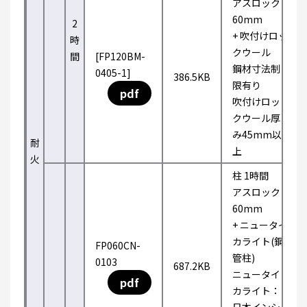
アスロック
60mm
2
+ 吹付けロッ
時
クウール
間
[FP120BM-
鋼材寸法制
0405-1]
386.5KB
限有り
pdf
吹付けロッ
クウール厚
み45mm以
耐
上
火
柱 1時間
アスロック
60mm
+ ニュータイ
カライト(鋼
FP060CN-
管柱)
0103
687.2KB
ニュータイ
pdf
カライト：