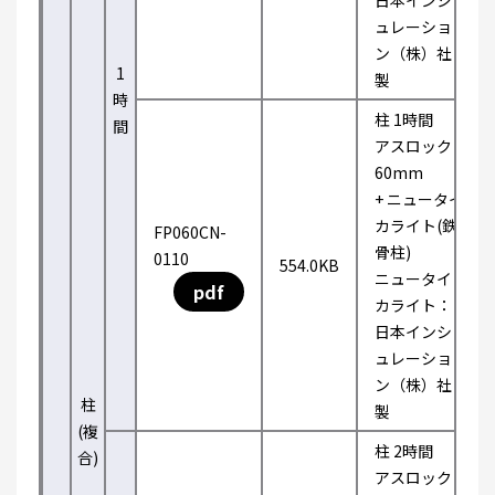
日本インシ
ュレーショ
ン（株）社
1
製
時
柱 1時間
間
アスロック
60mm
+ ニュータイ
カライト(鉄
FP060CN-
骨柱)
0110
554.0KB
ニュータイ
pdf
カライト：
日本インシ
ュレーショ
ン（株）社
柱
製
(複
柱 2時間
合)
アスロック