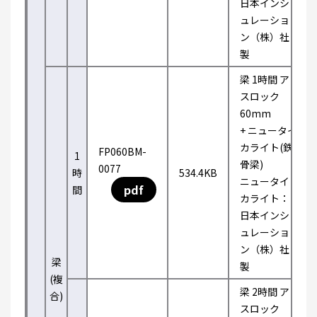
日本インシ
ュレーショ
ン（株）社
製
梁 1時間 ア
スロック
60mm
+ ニュータイ
カライト(鉄
FP060BM-
1
骨梁)
0077
時
534.4KB
ニュータイ
pdf
間
カライト：
日本インシ
ュレーショ
ン（株）社
梁
製
(複
梁 2時間 ア
合)
スロック