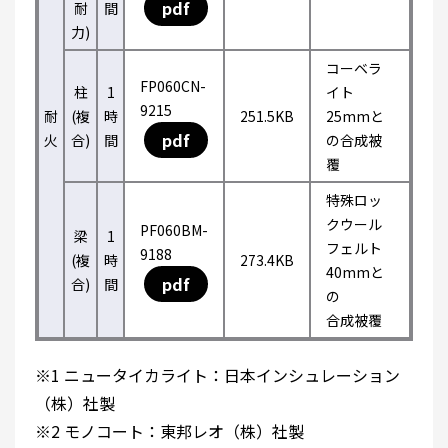
pdf
耐
間
力)
コーベラ
FP060CN-
柱
1
イト
9215
耐
(複
時
251.5KB
25mmと
pdf
火
合)
間
の合成被
覆
特殊ロッ
クウール
PF060BM-
梁
1
フェルト
9188
(複
時
273.4KB
40mmと
pdf
合)
間
の
合成被覆
※1 ニュータイカライト：日本インシュレーション
（株）社製
※2 モノコート：東邦レオ（株）社製