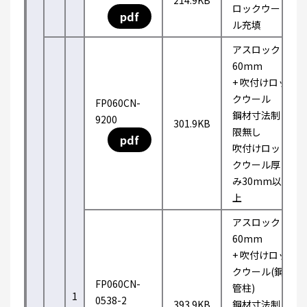
214.9KB
ロックウー
pdf
ル充填
アスロック
60mm
+ 吹付けロッ
クウール
FP060CN-
鋼材寸法制
9200
301.9KB
限無し
pdf
吹付けロッ
クウール厚
み30mm以
上
アスロック
60mm
+ 吹付けロッ
クウール(鋼
FP060CN-
管柱)
1
0538-2
393.9KB
鋼材寸法制