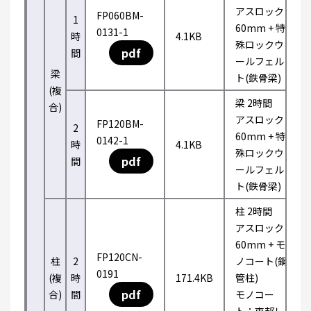
アスロック
FP060BM-
1
60mm + 特
0131-1
時
4.1KB
殊ロックウ
pdf
間
ールフェル
梁
ト(鉄骨梁)
(複
梁 2時間
合)
アスロック
FP120BM-
2
60mm + 特
0142-1
時
4.1KB
殊ロックウ
pdf
間
ールフェル
ト(鉄骨梁)
柱 2時間
アスロック
60mm + モ
FP120CN-
柱
2
ノコート(鋼
0191
(複
時
171.4KB
管柱)
pdf
合)
間
モノコー