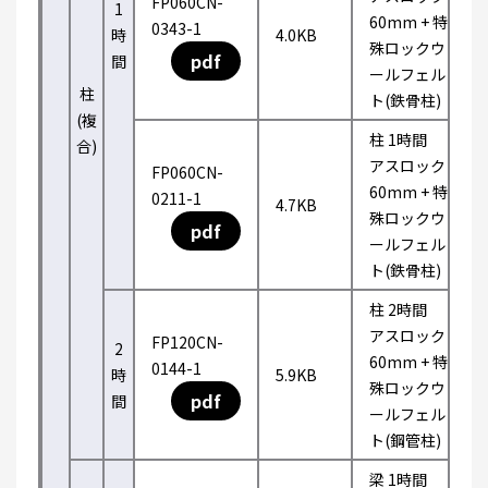
FP060CN-
1
60mm + 特
0343-1
時
4.0KB
殊ロックウ
pdf
間
ールフェル
柱
ト(鉄骨柱)
(複
柱 1時間
合)
アスロック
FP060CN-
60mm + 特
0211-1
4.7KB
殊ロックウ
pdf
ールフェル
ト(鉄骨柱)
柱 2時間
アスロック
FP120CN-
2
60mm + 特
0144-1
時
5.9KB
殊ロックウ
pdf
間
ールフェル
ト(鋼管柱)
梁 1時間