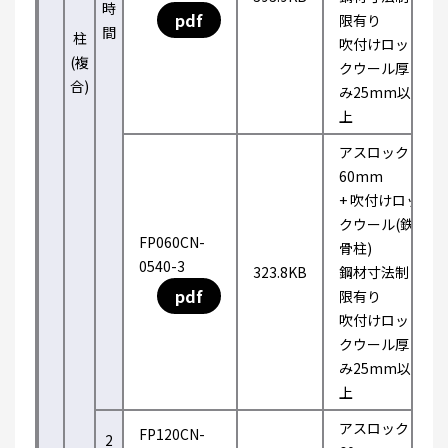
時
pdf
限有り
間
柱
吹付けロッ
(複
クウール厚
合)
み25mm以
上
アスロック
60mm
+ 吹付けロッ
クウール(鉄
FP060CN-
骨柱)
0540-3
323.8KB
鋼材寸法制
pdf
限有り
吹付けロッ
クウール厚
み25mm以
上
アスロック
FP120CN-
2