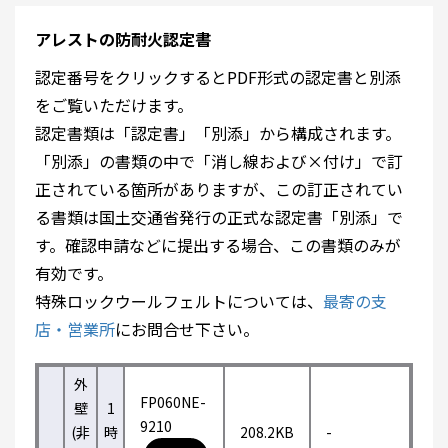
アレストの防耐火認定書
認定番号をクリックするとPDF形式の認定書と別添
をご覧いただけます。
認定書類は「認定書」「別添」から構成されます。
「別添」の書類の中で「消し線および×付け」で訂
正されている箇所がありますが、この訂正されてい
る書類は国土交通省発行の正式な認定書「別添」で
す。確認申請などに提出する場合、この書類のみが
有効です。
特殊ロックウールフェルトについては、
最寄の支
店・営業所
にお問合せ下さい。
外
FP060NE-
壁
1
9210
(非
時
208.2KB
-