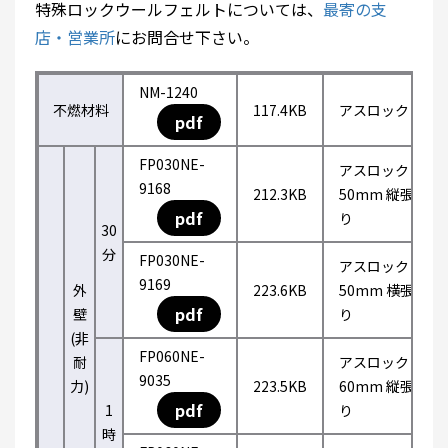
特殊ロックウールフェルトについては、
最寄の支
店・営業所
にお問合せ下さい。
NM-1240
不燃材料
117.4KB
アスロック
pdf
FP030NE-
アスロック
9168
212.3KB
50mm 縦張
pdf
り
30
分
FP030NE-
アスロック
9169
外
223.6KB
50mm 横張
pdf
壁
り
(非
FP060NE-
耐
アスロック
9035
力)
223.5KB
60mm 縦張
pdf
1
り
時