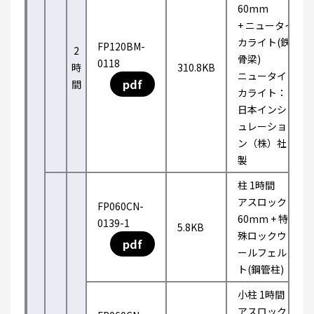
60mm
+ ニュータイ
カライト(鉄
FP120BM-
2
骨梁)
0118
時
310.8KB
ニュータイ
pdf
間
カライト：
日本インシ
ュレーショ
ン（株）社
製
柱 1時間
アスロック
FP060CN-
60mm + 特
0139-1
5.8KB
殊ロックウ
pdf
ールフェル
ト(鋼管柱)
小柱 1時間
アスロック