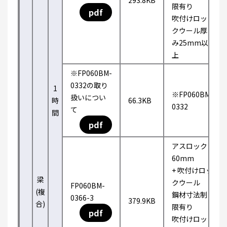
293.8KB
限有り
pdf
吹付けロッ
クウール厚
み25mm以
上
※FP060BM-
0332の取り
1
※FP060BM-
扱いについ
時
66.3KB
0332
て
間
pdf
アスロック
60mm
+ 吹付けロッ
梁
クウール
FP060BM-
(複
鋼材寸法制
0366-3
379.9KB
合)
限有り
pdf
吹付けロッ