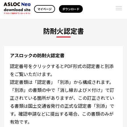
Togg
マイページ
ダウンロード
navi
防耐火認定書
アスロックの防耐火認定書
認定番号をクリックするとPDF形式の認定書と別添
をご覧いただけます。
認定書類は「認定書」「別添」から構成されます。
「別添」の書類の中で「消し線および×付け」で訂
正されている箇所がありますが、この訂正されてい
る書類は国土交通省発行の正式な認定書「別添」で
す。確認申請などに提出する場合、この書類のみが
有効です。