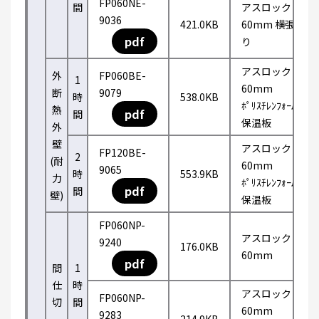
FP060NE-
間
アスロック
9036
421.0KB
60mm 横張
pdf
り
アスロック
外
FP060BE-
1
60mm
断
9079
時
538.0KB
ﾎﾟﾘｽﾁﾚﾝﾌｫｰﾑ
熱
pdf
間
保温板
外
壁
アスロック
FP120BE-
2
(耐
60mm
9065
時
553.9KB
力
ﾎﾟﾘｽﾁﾚﾝﾌｫｰﾑ
pdf
間
壁)
保温板
FP060NP-
アスロック
9240
176.0KB
60mm
pdf
間
1
仕
時
アスロック
FP060NP-
切
間
60mm
9283