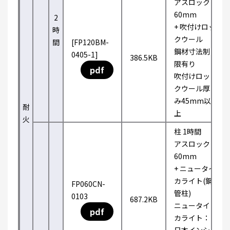
アスロック
60mm
2
+ 吹付けロッ
時
クウール
間
[FP120BM-
鋼材寸法制
0405-1]
386.5KB
限有り
pdf
吹付けロッ
クウール厚
み45mm以
耐
上
火
柱 1時間
アスロック
60mm
+ ニュータイ
カライト(鋼
FP060CN-
管柱)
0103
687.2KB
ニュータイ
pdf
カライト：