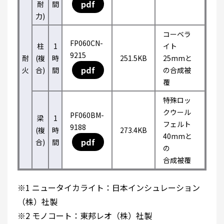
pdf
耐
間
力)
コーベラ
FP060CN-
柱
1
イト
9215
耐
(複
時
251.5KB
25mmと
pdf
火
合)
間
の合成被
覆
特殊ロッ
クウール
PF060BM-
梁
1
フェルト
9188
(複
時
273.4KB
40mmと
pdf
合)
間
の
合成被覆
※1 ニュータイカライト：日本インシュレーション
（株）社製
※2 モノコート：東邦レオ（株）社製