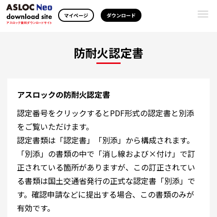
Togg
マイページ
ダウンロード
navi
防耐火認定書
アスロックの防耐火認定書
認定番号をクリックするとPDF形式の認定書と別添
をご覧いただけます。
認定書類は「認定書」「別添」から構成されます。
「別添」の書類の中で「消し線および×付け」で訂
正されている箇所がありますが、この訂正されてい
る書類は国土交通省発行の正式な認定書「別添」で
す。確認申請などに提出する場合、この書類のみが
有効です。