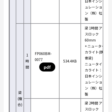
日本インシ
ュレーショ
ン（株）社
製
梁 1時間 ア
スロック
60mm
+ ニュータイ
カライト(鉄
FP060BM-
1
骨梁)
0077
時
534.4KB
ニュータイ
pdf
間
カライト：
日本インシ
ュレーショ
ン（株）社
梁
製
(複
梁 2時間 ア
合)
スロック