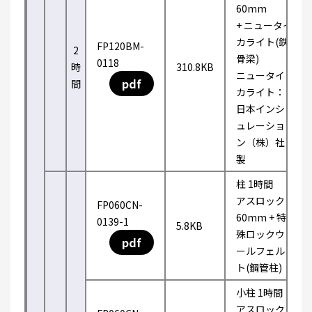
60mm
+ ニュータイ
カライト(鉄
FP120BM-
2
骨梁)
0118
時
310.8KB
ニュータイ
pdf
間
カライト：
日本インシ
ュレーショ
ン（株）社
製
柱 1時間
アスロック
FP060CN-
60mm + 特
0139-1
5.8KB
殊ロックウ
pdf
ールフェル
ト(鋼管柱)
小柱 1時間
アスロック