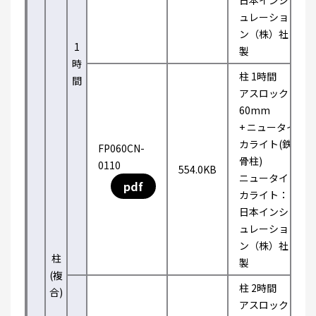
日本インシ
ュレーショ
ン（株）社
1
製
時
柱 1時間
間
アスロック
60mm
+ ニュータイ
カライト(鉄
FP060CN-
骨柱)
0110
554.0KB
ニュータイ
pdf
カライト：
日本インシ
ュレーショ
ン（株）社
柱
製
(複
柱 2時間
合)
アスロック