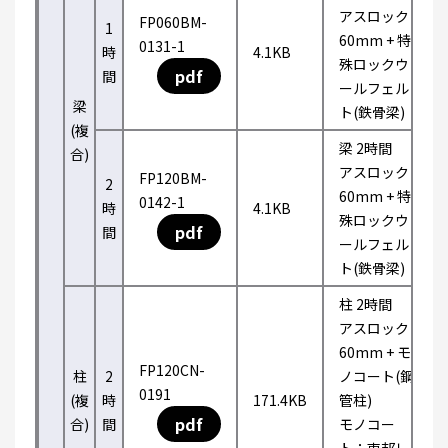
アスロック
FP060BM-
1
60mm + 特
0131-1
時
4.1KB
殊ロックウ
pdf
間
ールフェル
梁
ト(鉄骨梁)
(複
梁 2時間
合)
アスロック
FP120BM-
2
60mm + 特
0142-1
時
4.1KB
殊ロックウ
pdf
間
ールフェル
ト(鉄骨梁)
柱 2時間
アスロック
60mm + モ
FP120CN-
柱
2
ノコート(鋼
0191
(複
時
171.4KB
管柱)
pdf
合)
間
モノコー