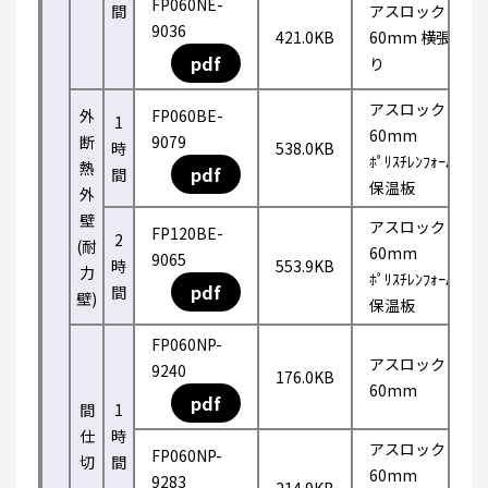
FP060NE-
間
アスロック
9036
421.0KB
60mm 横張
pdf
り
アスロック
外
FP060BE-
1
60mm
断
9079
時
538.0KB
ﾎﾟﾘｽﾁﾚﾝﾌｫｰﾑ
熱
pdf
間
保温板
外
壁
アスロック
FP120BE-
2
(耐
60mm
9065
時
553.9KB
力
ﾎﾟﾘｽﾁﾚﾝﾌｫｰﾑ
pdf
間
壁)
保温板
FP060NP-
アスロック
9240
176.0KB
60mm
pdf
間
1
仕
時
アスロック
FP060NP-
切
間
60mm
9283