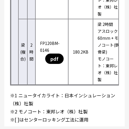
ト：東邦レ
オ（株）社
製
梁 2時間
アスロック
60mm + モ
FP120BM-
梁
2
ノコート(鉄
0146
(複
時
180.2KB
骨梁)
pdf
合)
間
モノコー
ト：東邦レ
オ（株）社
製
※1 ニュータイカライト：日本インシュレーション
（株）社製
※2 モノコート：東邦レオ（株）社製
※[ ]はセンターロッキング工法に運用