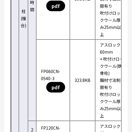
時
pdf
限有り
間
柱
吹付けロッ
(複
クウール厚
合)
み25mm以
上
アスロック
60mm
+ 吹付けロッ
クウール(鉄
FP060CN-
骨柱)
0540-3
323.8KB
鋼材寸法制
pdf
限有り
吹付けロッ
クウール厚
み25mm以
上
アスロック
FP120CN-
2