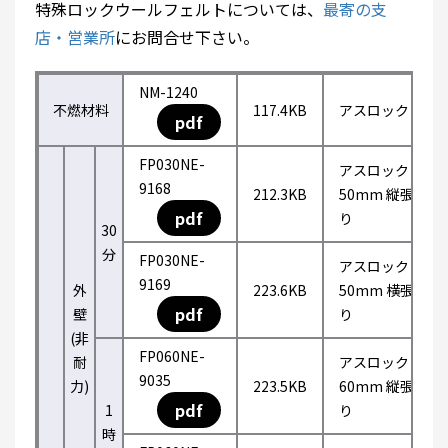
特殊ロックウールフェルトについては、
最寄の支
店・営業所
にお問合せ下さい。
NM-1240
不燃材料
117.4KB
アスロック
pdf
FP030NE-
アスロック
9168
212.3KB
50mm 縦張
pdf
り
30
分
FP030NE-
アスロック
9169
外
223.6KB
50mm 横張
pdf
壁
り
(非
FP060NE-
耐
アスロック
9035
力)
223.5KB
60mm 縦張
pdf
1
り
時