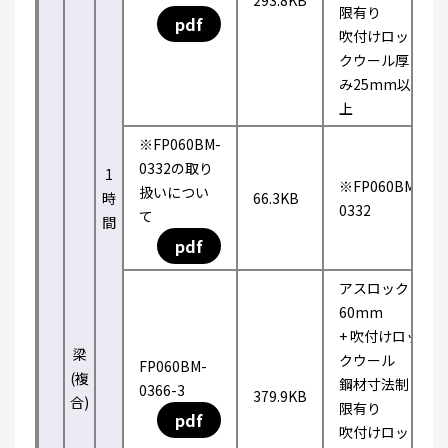
293.8KB
限有り
pdf
吹付けロッ
クウール厚
み25mm以
上
※FP060BM-
0332の取り
1
※FP060BM-
扱いについ
時
66.3KB
0332
て
間
pdf
アスロック
60mm
+ 吹付けロッ
梁
クウール
FP060BM-
(複
鋼材寸法制
0366-3
379.9KB
合)
限有り
pdf
吹付けロッ