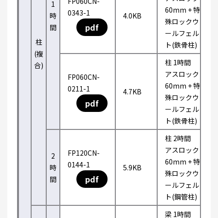
FP060CN-
1
60mm + 特
0343-1
時
4.0KB
殊ロックウ
pdf
間
ールフェル
柱
ト(鉄骨柱)
(複
柱 1時間
合)
アスロック
FP060CN-
60mm + 特
0211-1
4.7KB
殊ロックウ
pdf
ールフェル
ト(鉄骨柱)
柱 2時間
アスロック
FP120CN-
2
60mm + 特
0144-1
時
5.9KB
殊ロックウ
pdf
間
ールフェル
ト(鋼管柱)
梁 1時間