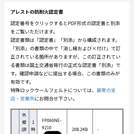
アレストの防耐火認定書
認定番号をクリックするとPDF形式の認定書と別添
をご覧いただけます。
認定書類は「認定書」「別添」から構成されます。
「別添」の書類の中で「消し線および×付け」で訂
正されている箇所がありますが、この訂正されてい
る書類は国土交通省発行の正式な認定書「別添」で
す。確認申請などに提出する場合、この書類のみが
有効です。
特殊ロックウールフェルトについては、
最寄の支
店・営業所
にお問合せ下さい。
外
FP060NE-
壁
1
9210
(非
時
208.2KB
-