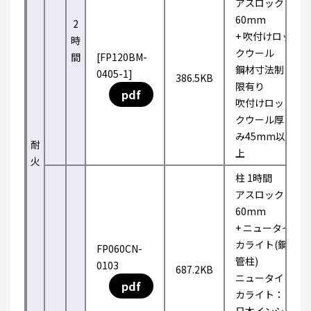
アスロック
60mm
2
+ 吹付けロッ
時
クウール
間
[FP120BM-
鋼材寸法制
0405-1]
386.5KB
限有り
pdf
吹付けロッ
クウール厚
み45mm以
耐
上
火
柱 1時間
アスロック
60mm
+ ニュータイ
カライト(鋼
FP060CN-
管柱)
0103
687.2KB
ニュータイ
pdf
カライト：