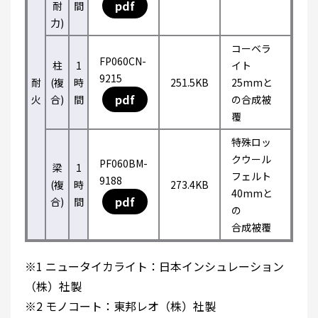
pdf
耐
間
力)
コーベラ
FP060CN-
柱
1
イト
9215
耐
(複
時
251.5KB
25mmと
pdf
火
合)
間
の合成被
覆
特殊ロッ
クウール
PF060BM-
梁
1
フェルト
9188
(複
時
273.4KB
40mmと
pdf
合)
間
の
合成被覆
※1 ニュータイカライト：日本インシュレーション
（株）社製
※2 モノコート：東邦レオ（株）社製