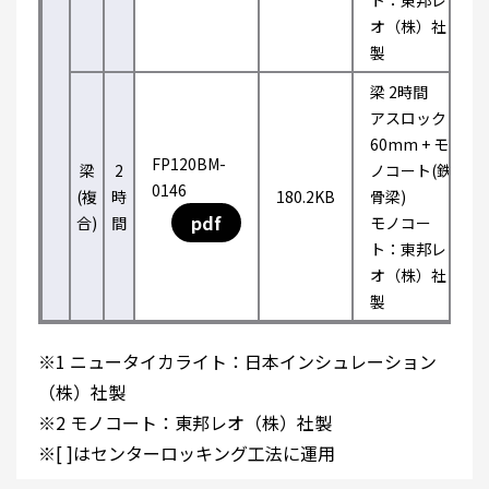
ト：東邦レ
オ（株）社
製
梁 2時間
アスロック
60mm + モ
FP120BM-
梁
2
ノコート(鉄
0146
(複
時
180.2KB
骨梁)
pdf
合)
間
モノコー
ト：東邦レ
オ（株）社
製
※1 ニュータイカライト：日本インシュレーション
（株）社製
※2 モノコート：東邦レオ（株）社製
※[ ]はセンターロッキング工法に運用