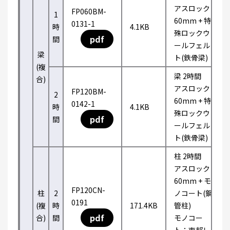
アスロック
FP060BM-
1
60mm + 特
0131-1
時
4.1KB
殊ロックウ
pdf
間
ールフェル
梁
ト(鉄骨梁)
(複
梁 2時間
合)
アスロック
FP120BM-
2
60mm + 特
0142-1
時
4.1KB
殊ロックウ
pdf
間
ールフェル
ト(鉄骨梁)
柱 2時間
アスロック
60mm + モ
FP120CN-
柱
2
ノコート(鋼
0191
(複
時
171.4KB
管柱)
pdf
合)
間
モノコー