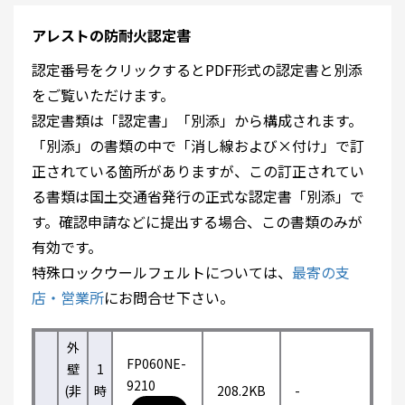
アレストの防耐火認定書
認定番号をクリックするとPDF形式の認定書と別添
をご覧いただけます。
認定書類は「認定書」「別添」から構成されます。
「別添」の書類の中で「消し線および×付け」で訂
正されている箇所がありますが、この訂正されてい
る書類は国土交通省発行の正式な認定書「別添」で
す。確認申請などに提出する場合、この書類のみが
有効です。
特殊ロックウールフェルトについては、
最寄の支
店・営業所
にお問合せ下さい。
外
FP060NE-
壁
1
9210
(非
時
208.2KB
-