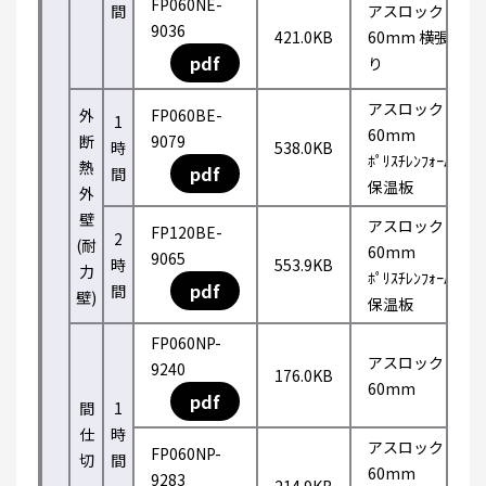
FP060NE-
間
アスロック
9036
421.0KB
60mm 横張
pdf
り
アスロック
外
FP060BE-
1
60mm
断
9079
時
538.0KB
ﾎﾟﾘｽﾁﾚﾝﾌｫｰﾑ
熱
pdf
間
保温板
外
壁
アスロック
FP120BE-
2
(耐
60mm
9065
時
553.9KB
力
ﾎﾟﾘｽﾁﾚﾝﾌｫｰﾑ
pdf
間
壁)
保温板
FP060NP-
アスロック
9240
176.0KB
60mm
pdf
間
1
仕
時
アスロック
FP060NP-
切
間
60mm
9283