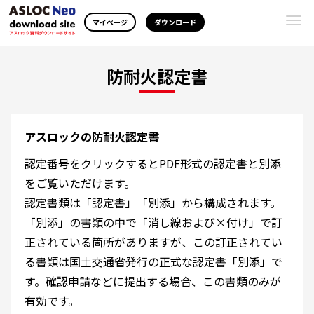
Togg
マイページ
ダウンロード
navi
防耐火認定書
アスロックの防耐火認定書
認定番号をクリックするとPDF形式の認定書と別添
をご覧いただけます。
認定書類は「認定書」「別添」から構成されます。
「別添」の書類の中で「消し線および×付け」で訂
正されている箇所がありますが、この訂正されてい
る書類は国土交通省発行の正式な認定書「別添」で
す。確認申請などに提出する場合、この書類のみが
有効です。