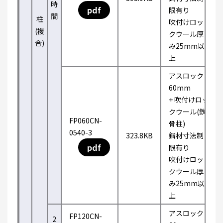
時
pdf
限有り
間
柱
吹付けロッ
(複
クウール厚
合)
み25mm以
上
アスロック
60mm
+ 吹付けロッ
クウール(鉄
FP060CN-
骨柱)
0540-3
323.8KB
鋼材寸法制
pdf
限有り
吹付けロッ
クウール厚
み25mm以
上
アスロック
FP120CN-
2