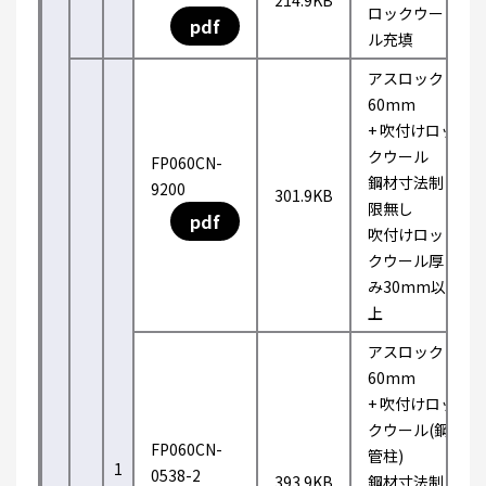
214.9KB
ロックウー
pdf
ル充填
アスロック
60mm
+ 吹付けロッ
クウール
FP060CN-
鋼材寸法制
9200
301.9KB
限無し
pdf
吹付けロッ
クウール厚
み30mm以
上
アスロック
60mm
+ 吹付けロッ
クウール(鋼
FP060CN-
管柱)
1
0538-2
393.9KB
鋼材寸法制