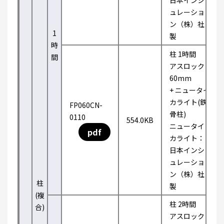
日本インシ
ュレーショ
ン（株）社
1
製
時
柱 1時間
間
アスロック
60mm
+ ニュータイ
カライト(鉄
FP060CN-
骨柱)
0110
554.0KB
ニュータイ
pdf
カライト：
日本インシ
ュレーショ
ン（株）社
柱
製
(複
柱 2時間
合)
アスロック