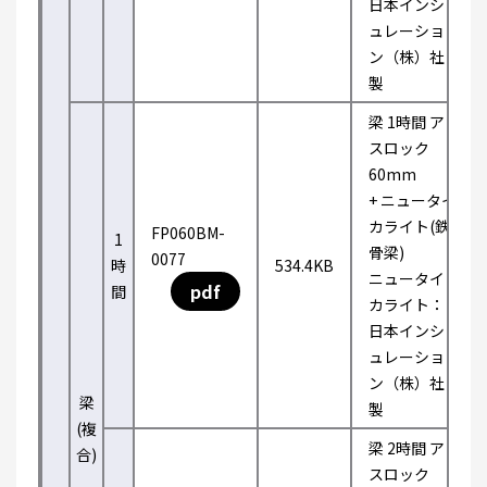
日本インシ
ュレーショ
ン（株）社
製
梁 1時間 ア
スロック
60mm
+ ニュータイ
カライト(鉄
FP060BM-
1
骨梁)
0077
時
534.4KB
ニュータイ
pdf
間
カライト：
日本インシ
ュレーショ
ン（株）社
梁
製
(複
梁 2時間 ア
合)
スロック