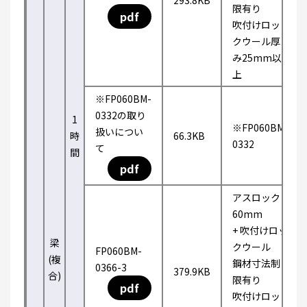
293.8KB
限有り
pdf
吹付けロッ
クウール厚
み25mm以
上
※FP060BM-
0332の取り
1
※FP060BM-
扱いについ
時
66.3KB
0332
て
間
pdf
アスロック
60mm
+ 吹付けロッ
梁
クウール
FP060BM-
(複
鋼材寸法制
0366-3
379.9KB
合)
限有り
pdf
吹付けロッ