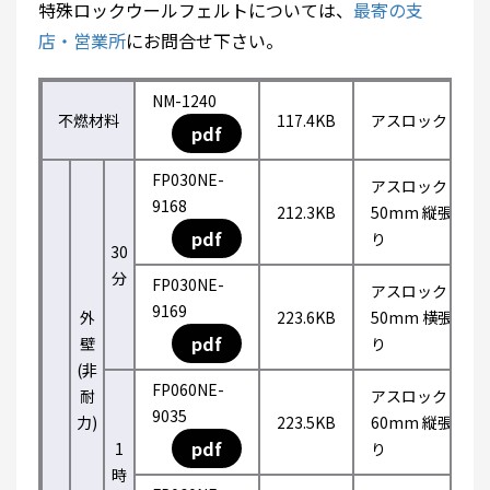
特殊ロックウールフェルトについては、
最寄の支
店・営業所
にお問合せ下さい。
NM-1240
不燃材料
117.4KB
アスロック
pdf
FP030NE-
アスロック
9168
212.3KB
50mm 縦張
pdf
り
30
分
FP030NE-
アスロック
9169
外
223.6KB
50mm 横張
pdf
壁
り
(非
FP060NE-
耐
アスロック
9035
力)
223.5KB
60mm 縦張
pdf
1
り
時