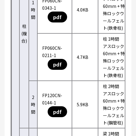
FP060CN-
1
60mm + 特
0343-1
時
4.0KB
殊ロックウ
pdf
間
ールフェル
柱
ト(鉄骨柱)
(複
柱 1時間
合)
アスロック
FP060CN-
60mm + 特
0211-1
4.7KB
殊ロックウ
pdf
ールフェル
ト(鉄骨柱)
柱 2時間
アスロック
FP120CN-
2
60mm + 特
0144-1
時
5.9KB
殊ロックウ
pdf
間
ールフェル
ト(鋼管柱)
梁 1時間