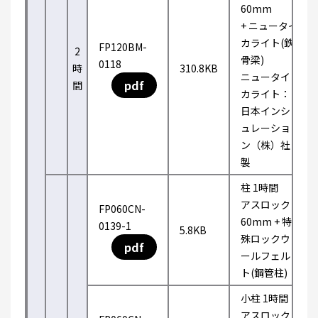
60mm
+ ニュータイ
カライト(鉄
FP120BM-
2
骨梁)
0118
時
310.8KB
ニュータイ
pdf
間
カライト：
日本インシ
ュレーショ
ン（株）社
製
柱 1時間
アスロック
FP060CN-
60mm + 特
0139-1
5.8KB
殊ロックウ
pdf
ールフェル
ト(鋼管柱)
小柱 1時間
アスロック