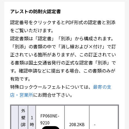
アレストの防耐火認定書
認定番号をクリックするとPDF形式の認定書と別添
をご覧いただけます。
認定書類は「認定書」「別添」から構成されます。
「別添」の書類の中で「消し線および×付け」で訂
正されている箇所がありますが、この訂正されてい
る書類は国土交通省発行の正式な認定書「別添」で
す。確認申請などに提出する場合、この書類のみが
有効です。
特殊ロックウールフェルトについては、
最寄の支
店・営業所
にお問合せ下さい。
外
FP060NE-
壁
1
9210
(非
時
208.2KB
-