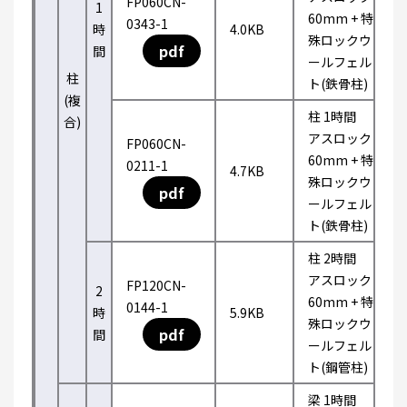
FP060CN-
1
60mm + 特
0343-1
時
4.0KB
殊ロックウ
pdf
間
ールフェル
柱
ト(鉄骨柱)
(複
柱 1時間
合)
アスロック
FP060CN-
60mm + 特
0211-1
4.7KB
殊ロックウ
pdf
ールフェル
ト(鉄骨柱)
柱 2時間
アスロック
FP120CN-
2
60mm + 特
0144-1
時
5.9KB
殊ロックウ
pdf
間
ールフェル
ト(鋼管柱)
梁 1時間