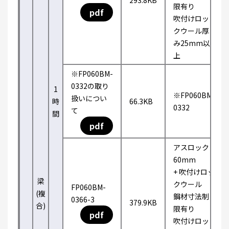
293.8KB
限有り
pdf
吹付けロッ
クウール厚
み25mm以
上
※FP060BM-
0332の取り
1
※FP060BM-
扱いについ
時
66.3KB
0332
て
間
pdf
アスロック
60mm
+ 吹付けロッ
梁
クウール
FP060BM-
(複
鋼材寸法制
0366-3
379.9KB
合)
限有り
pdf
吹付けロッ