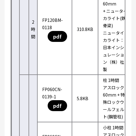
60mm
+ ニュータイ
カライト(鉄
FP120BM-
2
骨梁)
0118
時
310.8KB
ニュータイ
pdf
間
カライト：
日本インシ
ュレーショ
ン（株）社
製
柱 1時間
アスロック
FP060CN-
60mm + 特
0139-1
5.8KB
殊ロックウ
pdf
ールフェル
ト(鋼管柱)
小柱 1時間
アスロック