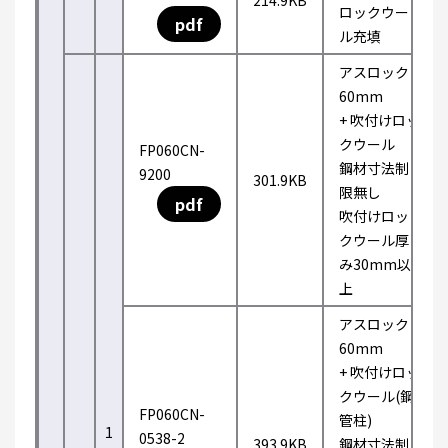
214.9KB
ロックウー
pdf
ル充填
アスロック
60mm
+ 吹付けロッ
クウール
FP060CN-
鋼材寸法制
9200
301.9KB
限無し
pdf
吹付けロッ
クウール厚
み30mm以
上
アスロック
60mm
+ 吹付けロッ
クウール(鋼
FP060CN-
管柱)
1
0538-2
393.9KB
鋼材寸法制