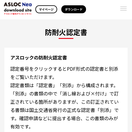
Togg
マイページ
ダウンロード
navi
防耐火認定書
アスロックの防耐火認定書
認定番号をクリックするとPDF形式の認定書と別添
をご覧いただけます。
認定書類は「認定書」「別添」から構成されます。
「別添」の書類の中で「消し線および×付け」で訂
正されている箇所がありますが、この訂正されてい
る書類は国土交通省発行の正式な認定書「別添」で
す。確認申請などに提出する場合、この書類のみが
有効です。