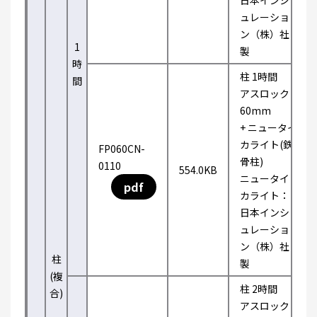
日本インシ
ュレーショ
ン（株）社
1
製
時
柱 1時間
間
アスロック
60mm
+ ニュータイ
カライト(鉄
FP060CN-
骨柱)
0110
554.0KB
ニュータイ
pdf
カライト：
日本インシ
ュレーショ
ン（株）社
柱
製
(複
柱 2時間
合)
アスロック