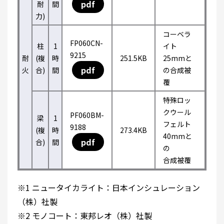
pdf
耐
間
力)
コーベラ
FP060CN-
柱
1
イト
9215
耐
(複
時
251.5KB
25mmと
pdf
火
合)
間
の合成被
覆
特殊ロッ
クウール
PF060BM-
梁
1
フェルト
9188
(複
時
273.4KB
40mmと
pdf
合)
間
の
合成被覆
※1 ニュータイカライト：日本インシュレーション
（株）社製
※2 モノコート：東邦レオ（株）社製