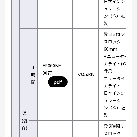
日本インシ
ュレーショ
ン（株）社
製
梁 1時間 ア
スロック
60mm
+ ニュータイ
カライト(鉄
FP060BM-
1
骨梁)
0077
時
534.4KB
ニュータイ
pdf
間
カライト：
日本インシ
ュレーショ
ン（株）社
梁
製
(複
梁 2時間 ア
合)
スロック