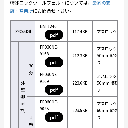
特殊ロックウールフェルトについては、
最寄の支
店・営業所
にお問合せ下さい。
NM-1240
不燃材料
117.4KB
アスロック
pdf
FP030NE-
アスロック
9168
212.3KB
50mm 縦張
pdf
り
30
分
FP030NE-
アスロック
9169
外
223.6KB
50mm 横張
pdf
壁
り
(非
FP060NE-
耐
アスロック
9035
力)
223.5KB
60mm 縦張
pdf
1
り
時