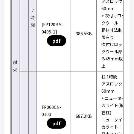
アスロック
60mm
2
+ 吹付けロッ
時
クウール
間
[FP120BM-
鋼材寸法制
0405-1]
386.5KB
限有り
pdf
吹付けロッ
クウール厚
み45mm以
耐
上
火
柱 1時間
アスロック
60mm
+ ニュータイ
カライト(鋼
FP060CN-
管柱)
0103
687.2KB
ニュータイ
pdf
カライト：