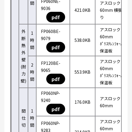
FP060NE-
間
アスロック
9036
421.0KB
60mm 横張
pdf
り
アスロック
外
FP060BE-
1
60mm
断
9079
時
538.0KB
ﾎﾟﾘｽﾁﾚﾝﾌｫｰﾑ
熱
pdf
間
保温板
外
壁
アスロック
FP120BE-
2
(耐
60mm
9065
時
553.9KB
力
ﾎﾟﾘｽﾁﾚﾝﾌｫｰﾑ
pdf
間
壁)
保温板
FP060NP-
アスロック
9240
176.0KB
60mm
pdf
間
1
仕
時
アスロック
FP060NP-
切
間
60mm
9283