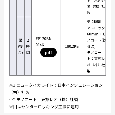
ト：東邦レ
オ（株）社
製
梁 2時間
アスロック
60mm + モ
FP120BM-
梁
2
ノコート(鉄
0146
(複
時
180.2KB
骨梁)
pdf
合)
間
モノコー
ト：東邦レ
オ（株）社
製
※1 ニュータイカライト：日本インシュレーション
（株）社製
※2 モノコート：東邦レオ（株）社製
※[ ]はセンターロッキング工法に運用