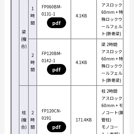
アスロック
FP060BM-
1
60mm + 特
0131-1
時
4.1KB
殊ロックウ
pdf
間
ールフェル
梁
ト(鉄骨梁)
(複
梁 2時間
合)
アスロック
FP120BM-
2
60mm + 特
0142-1
時
4.1KB
殊ロックウ
pdf
間
ールフェル
ト(鉄骨梁)
柱 2時間
アスロック
60mm + モ
FP120CN-
柱
2
ノコート(鋼
0191
(複
時
171.4KB
管柱)
pdf
合)
間
モノコー