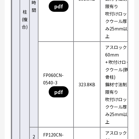
時
pdf
限有り
間
柱
吹付けロッ
(複
クウール厚
合)
み25mm以
上
アスロック
60mm
+ 吹付けロッ
クウール(鉄
FP060CN-
骨柱)
0540-3
323.8KB
鋼材寸法制
pdf
限有り
吹付けロッ
クウール厚
み25mm以
上
アスロック
FP120CN-
2