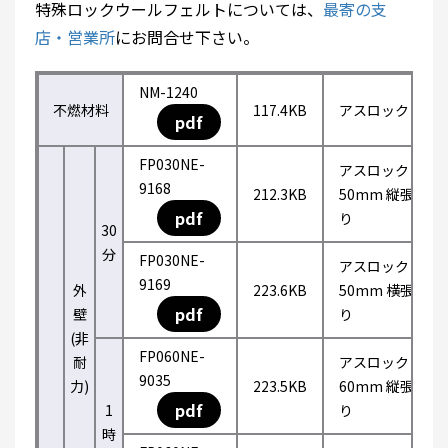
特殊ロックウールフェルトについては、
最寄の支
店・営業所
にお問合せ下さい。
NM-1240
不燃材料
117.4KB
アスロック
pdf
FP030NE-
アスロック
9168
212.3KB
50mm 縦張
pdf
り
30
分
FP030NE-
アスロック
9169
外
223.6KB
50mm 横張
pdf
壁
り
(非
FP060NE-
耐
アスロック
9035
力)
223.5KB
60mm 縦張
pdf
1
り
時