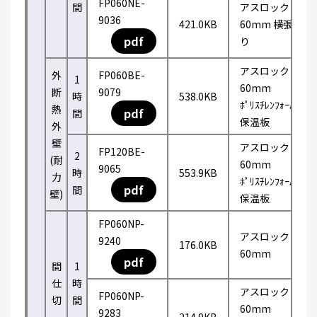
FP060NE-
間
アスロック
9036
421.0KB
60mm 横張
pdf
り
アスロック
外
FP060BE-
1
60mm
断
9079
時
538.0KB
ﾎﾟﾘｽﾁﾚﾝﾌｫｰﾑ
熱
pdf
間
保温板
外
壁
アスロック
FP120BE-
2
(耐
60mm
9065
時
553.9KB
力
ﾎﾟﾘｽﾁﾚﾝﾌｫｰﾑ
pdf
間
壁)
保温板
FP060NP-
アスロック
9240
176.0KB
60mm
pdf
間
1
仕
時
アスロック
FP060NP-
切
間
60mm
9283