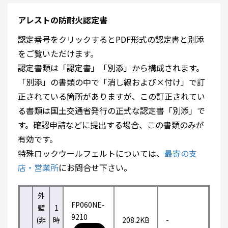
アレストの防耐火認定書
認定番号をクリックするとPDF形式の認定書と別添
をご覧いただけます。
認定書類は「認定書」「別添」から構成されます。
「別添」の書類の中で「消し線および×付け」で訂
正されている箇所がありますが、この訂正されてい
る書類は国土交通省発行の正式な認定書「別添」で
す。確認申請などに提出する場合、この書類のみが
有効です。
特殊ロックウールフェルトについては、
最寄の支
店・営業所
にお問合せ下さい。
外
FP060NE-
壁
1
9210
(非
時
208.2KB
-