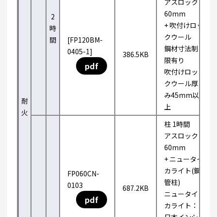
アスロック
60mm
2
+ 吹付けロッ
時
クウール
間
[FP120BM-
鋼材寸法制
0405-1]
386.5KB
限有り
pdf
吹付けロッ
クウール厚
み45mm以
耐
上
火
柱 1時間
アスロック
60mm
+ ニュータイ
カライト(鋼
FP060CN-
管柱)
0103
687.2KB
ニュータイ
pdf
カライト：