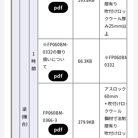
293.8KB
限有り
pdf
吹付けロッ
クウール厚
み25mm以
上
※FP060BM-
0332の取り
1
※FP060BM-
扱いについ
時
66.3KB
0332
て
間
pdf
アスロック
60mm
+ 吹付けロッ
梁
クウール
FP060BM-
(複
鋼材寸法制
0366-3
379.9KB
合)
限有り
pdf
吹付けロッ