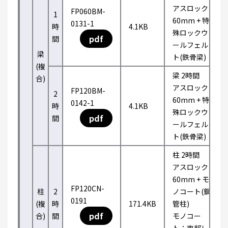
アスロック
FP060BM-
1
60mm + 特
0131-1
時
4.1KB
殊ロックウ
pdf
間
ールフェル
梁
ト(鉄骨梁)
(複
梁 2時間
合)
アスロック
FP120BM-
2
60mm + 特
0142-1
時
4.1KB
殊ロックウ
pdf
間
ールフェル
ト(鉄骨梁)
柱 2時間
アスロック
60mm + モ
FP120CN-
柱
2
ノコート(鋼
0191
(複
時
171.4KB
管柱)
pdf
合)
間
モノコー