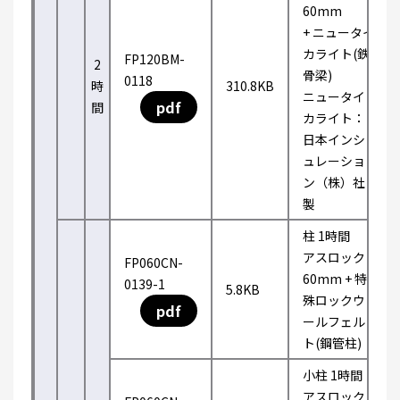
60mm
+ ニュータイ
カライト(鉄
FP120BM-
2
骨梁)
0118
時
310.8KB
ニュータイ
pdf
間
カライト：
日本インシ
ュレーショ
ン（株）社
製
柱 1時間
アスロック
FP060CN-
60mm + 特
0139-1
5.8KB
殊ロックウ
pdf
ールフェル
ト(鋼管柱)
小柱 1時間
アスロック