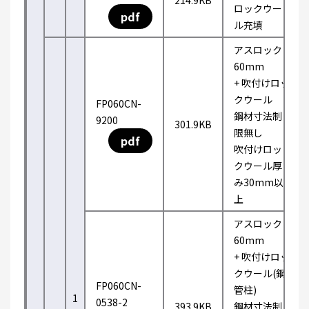
214.9KB
ロックウー
pdf
ル充填
アスロック
60mm
+ 吹付けロッ
クウール
FP060CN-
鋼材寸法制
9200
301.9KB
限無し
pdf
吹付けロッ
クウール厚
み30mm以
上
アスロック
60mm
+ 吹付けロッ
クウール(鋼
FP060CN-
管柱)
1
0538-2
393.9KB
鋼材寸法制