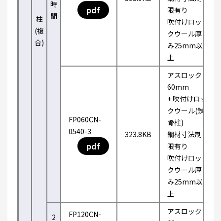
時
pdf
限有り
間
柱
吹付けロッ
(複
クウール厚
合)
み25mm以
上
アスロック
60mm
+ 吹付けロッ
クウール(鉄
FP060CN-
骨柱)
0540-3
323.8KB
鋼材寸法制
pdf
限有り
吹付けロッ
クウール厚
み25mm以
上
アスロック
FP120CN-
2