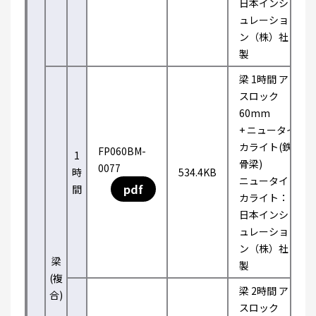
日本インシ
ュレーショ
ン（株）社
製
梁 1時間 ア
スロック
60mm
+ ニュータイ
カライト(鉄
FP060BM-
1
骨梁)
0077
時
534.4KB
ニュータイ
pdf
間
カライト：
日本インシ
ュレーショ
ン（株）社
梁
製
(複
梁 2時間 ア
合)
スロック