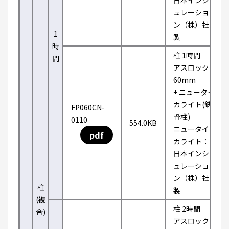
日本インシ
ュレーショ
ン（株）社
1
製
時
柱 1時間
間
アスロック
60mm
+ ニュータイ
カライト(鉄
FP060CN-
骨柱)
0110
554.0KB
ニュータイ
pdf
カライト：
日本インシ
ュレーショ
ン（株）社
柱
製
(複
柱 2時間
合)
アスロック