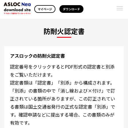
Togg
マイページ
ダウンロード
navi
防耐火認定書
アスロックの防耐火認定書
認定番号をクリックするとPDF形式の認定書と別添
をご覧いただけます。
認定書類は「認定書」「別添」から構成されます。
「別添」の書類の中で「消し線および×付け」で訂
正されている箇所がありますが、この訂正されてい
る書類は国土交通省発行の正式な認定書「別添」で
す。確認申請などに提出する場合、この書類のみが
有効です。