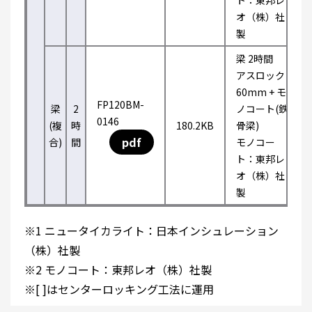
ト：東邦レ
オ（株）社
製
梁 2時間
アスロック
60mm + モ
FP120BM-
梁
2
ノコート(鉄
0146
(複
時
180.2KB
骨梁)
pdf
合)
間
モノコー
ト：東邦レ
オ（株）社
製
※1 ニュータイカライト：日本インシュレーション
（株）社製
※2 モノコート：東邦レオ（株）社製
※[ ]はセンターロッキング工法に運用