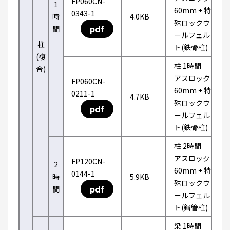
FP060CN-
1
60mm + 特
0343-1
時
4.0KB
殊ロックウ
pdf
間
ールフェル
柱
ト(鉄骨柱)
(複
柱 1時間
合)
アスロック
FP060CN-
60mm + 特
0211-1
4.7KB
殊ロックウ
pdf
ールフェル
ト(鉄骨柱)
柱 2時間
アスロック
FP120CN-
2
60mm + 特
0144-1
時
5.9KB
殊ロックウ
pdf
間
ールフェル
ト(鋼管柱)
梁 1時間