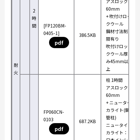
アスロック
60mm
2
+ 吹付けロッ
時
クウール
間
[FP120BM-
鋼材寸法制
0405-1]
386.5KB
限有り
pdf
吹付けロッ
クウール厚
み45mm以
耐
上
火
柱 1時間
アスロック
60mm
+ ニュータイ
カライト(鋼
FP060CN-
管柱)
0103
687.2KB
ニュータイ
pdf
カライト：