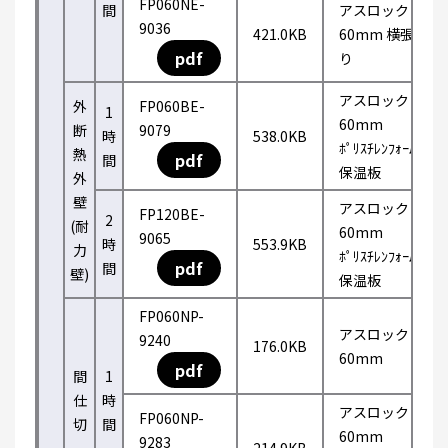
FP060NE-
間
アスロック
9036
421.0KB
60mm 横張
pdf
り
アスロック
外
FP060BE-
1
60mm
断
9079
時
538.0KB
ﾎﾟﾘｽﾁﾚﾝﾌｫｰﾑ
熱
pdf
間
保温板
外
壁
アスロック
FP120BE-
2
(耐
60mm
9065
時
553.9KB
力
ﾎﾟﾘｽﾁﾚﾝﾌｫｰﾑ
pdf
間
壁)
保温板
FP060NP-
アスロック
9240
176.0KB
60mm
pdf
間
1
仕
時
アスロック
FP060NP-
切
間
60mm
9283