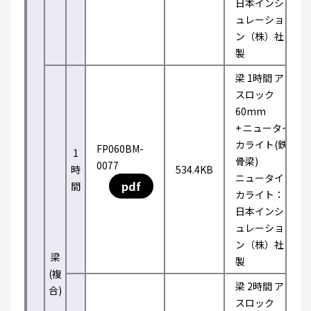
日本インシ
ュレーショ
ン（株）社
製
梁 1時間 ア
スロック
60mm
+ ニュータイ
カライト(鉄
FP060BM-
1
骨梁)
0077
時
534.4KB
ニュータイ
pdf
間
カライト：
日本インシ
ュレーショ
ン（株）社
梁
製
(複
梁 2時間 ア
合)
スロック