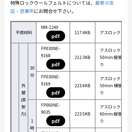
特殊ロックウールフェルトについては、
最寄の支
店・営業所
にお問合せ下さい。
NM-1240
不燃材料
117.4KB
アスロック
pdf
FP030NE-
アスロック
9168
212.3KB
50mm 縦張
pdf
り
30
分
FP030NE-
アスロック
9169
外
223.6KB
50mm 横張
pdf
壁
り
(非
FP060NE-
耐
アスロック
9035
力)
223.5KB
60mm 縦張
pdf
1
り
時