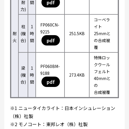
pdf
耐
間
力)
コーベラ
FP060CN-
柱
1
イト
9215
耐
(複
時
251.5KB
25mmと
pdf
火
合)
間
の合成被
覆
特殊ロッ
クウール
PF060BM-
梁
1
フェルト
9188
(複
時
273.4KB
40mmと
pdf
合)
間
の
合成被覆
※1 ニュータイカライト：日本インシュレーション
（株）社製
※2 モノコート：東邦レオ（株）社製