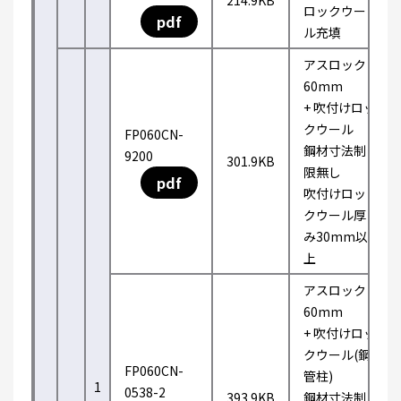
214.9KB
ロックウー
pdf
ル充填
アスロック
60mm
+ 吹付けロッ
クウール
FP060CN-
鋼材寸法制
9200
301.9KB
限無し
pdf
吹付けロッ
クウール厚
み30mm以
上
アスロック
60mm
+ 吹付けロッ
クウール(鋼
FP060CN-
管柱)
1
0538-2
393.9KB
鋼材寸法制