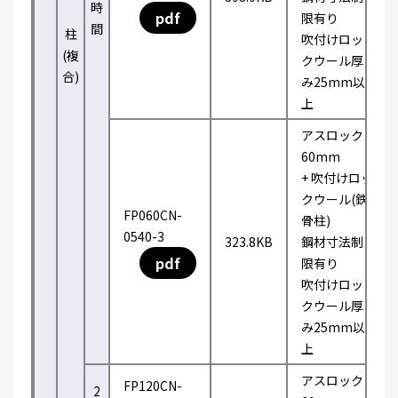
時
pdf
限有り
間
柱
吹付けロッ
(複
クウール厚
合)
み25mm以
上
アスロック
60mm
+ 吹付けロッ
クウール(鉄
FP060CN-
骨柱)
0540-3
323.8KB
鋼材寸法制
pdf
限有り
吹付けロッ
クウール厚
み25mm以
上
アスロック
FP120CN-
2