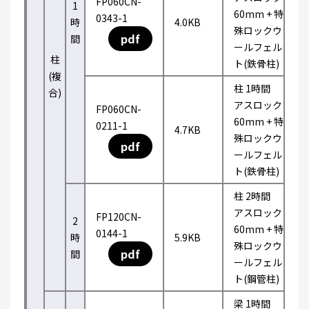
FP060CN-
1
60mm + 特
0343-1
時
4.0KB
殊ロックウ
pdf
間
ールフェル
柱
ト(鉄骨柱)
(複
柱 1時間
合)
アスロック
FP060CN-
60mm + 特
0211-1
4.7KB
殊ロックウ
pdf
ールフェル
ト(鉄骨柱)
柱 2時間
アスロック
FP120CN-
2
60mm + 特
0144-1
時
5.9KB
殊ロックウ
pdf
間
ールフェル
ト(鋼管柱)
梁 1時間