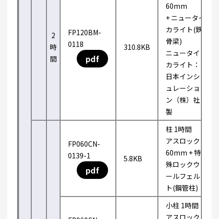
60mm
+ ニュータイ
カライト(鉄
FP120BM-
2
骨梁)
0118
時
310.8KB
ニュータイ
pdf
間
カライト：
日本インシ
ュレーショ
ン（株）社
製
柱 1時間
アスロック
FP060CN-
60mm + 特
0139-1
5.8KB
殊ロックウ
pdf
ールフェル
ト(鋼管柱)
小柱 1時間
アスロック