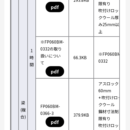
293.8KB
限有り
pdf
吹付けロッ
クウール厚
み25mm以
上
※FP060BM-
0332の取り
1
※FP060BM-
扱いについ
時
66.3KB
0332
て
間
pdf
アスロック
60mm
+ 吹付けロッ
梁
クウール
FP060BM-
(複
鋼材寸法制
0366-3
379.9KB
合)
限有り
pdf
吹付けロッ