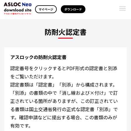
Togg
マイページ
ダウンロード
navi
防耐火認定書
アスロックの防耐火認定書
認定番号をクリックするとPDF形式の認定書と別添
をご覧いただけます。
認定書類は「認定書」「別添」から構成されます。
「別添」の書類の中で「消し線および×付け」で訂
正されている箇所がありますが、この訂正されてい
る書類は国土交通省発行の正式な認定書「別添」で
す。確認申請などに提出する場合、この書類のみが
有効です。