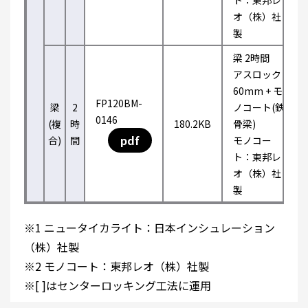
ト：東邦レ
オ（株）社
製
梁 2時間
アスロック
60mm + モ
FP120BM-
梁
2
ノコート(鉄
0146
(複
時
180.2KB
骨梁)
pdf
合)
間
モノコー
ト：東邦レ
オ（株）社
製
※1 ニュータイカライト：日本インシュレーション
（株）社製
※2 モノコート：東邦レオ（株）社製
※[ ]はセンターロッキング工法に運用