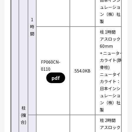
日本インシ
ュレーショ
ン（株）社
1
製
時
柱 1時間
間
アスロック
60mm
+ ニュータイ
カライト(鉄
FP060CN-
骨柱)
0110
554.0KB
ニュータイ
pdf
カライト：
日本インシ
ュレーショ
ン（株）社
柱
製
(複
柱 2時間
合)
アスロック