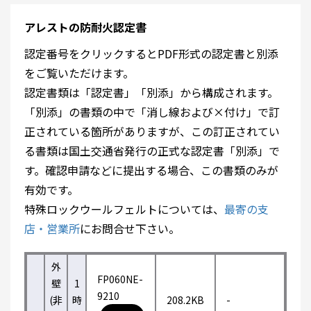
アレストの防耐火認定書
認定番号をクリックするとPDF形式の認定書と別添
をご覧いただけます。
認定書類は「認定書」「別添」から構成されます。
「別添」の書類の中で「消し線および×付け」で訂
正されている箇所がありますが、この訂正されてい
る書類は国土交通省発行の正式な認定書「別添」で
す。確認申請などに提出する場合、この書類のみが
有効です。
特殊ロックウールフェルトについては、
最寄の支
店・営業所
にお問合せ下さい。
外
FP060NE-
壁
1
9210
(非
時
208.2KB
-