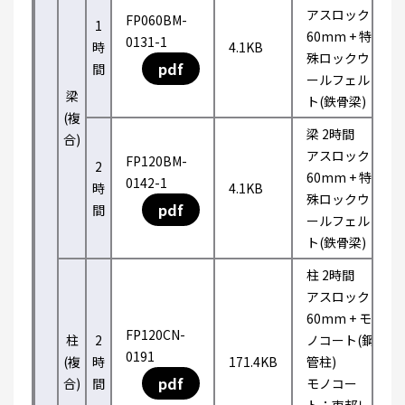
アスロック
FP060BM-
1
60mm + 特
0131-1
時
4.1KB
殊ロックウ
pdf
間
ールフェル
梁
ト(鉄骨梁)
(複
梁 2時間
合)
アスロック
FP120BM-
2
60mm + 特
0142-1
時
4.1KB
殊ロックウ
pdf
間
ールフェル
ト(鉄骨梁)
柱 2時間
アスロック
60mm + モ
FP120CN-
柱
2
ノコート(鋼
0191
(複
時
171.4KB
管柱)
pdf
合)
間
モノコー