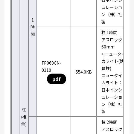
日本インシ
ュレーショ
ン（株）社
1
製
時
柱 1時間
間
アスロック
60mm
+ ニュータイ
カライト(鉄
FP060CN-
骨柱)
0110
554.0KB
ニュータイ
pdf
カライト：
日本インシ
ュレーショ
ン（株）社
柱
製
(複
柱 2時間
合)
アスロック