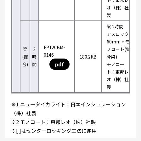
ト：東邦レ
オ（株）社
製
梁 2時間
アスロック
60mm + モ
FP120BM-
梁
2
ノコート(鉄
0146
(複
時
180.2KB
骨梁)
pdf
合)
間
モノコー
ト：東邦レ
オ（株）社
製
※1 ニュータイカライト：日本インシュレーション
（株）社製
※2 モノコート：東邦レオ（株）社製
※[ ]はセンターロッキング工法に運用