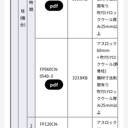
時
pdf
限有り
間
柱
吹付けロッ
(複
クウール厚
合)
み25mm以
上
アスロック
60mm
+ 吹付けロッ
クウール(鉄
FP060CN-
骨柱)
0540-3
323.8KB
鋼材寸法制
pdf
限有り
吹付けロッ
クウール厚
み25mm以
上
アスロック
FP120CN-
2