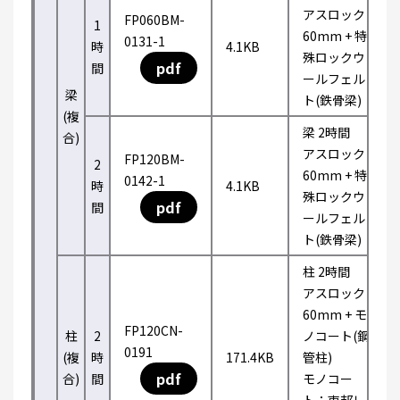
アスロック
FP060BM-
1
60mm + 特
0131-1
時
4.1KB
殊ロックウ
pdf
間
ールフェル
梁
ト(鉄骨梁)
(複
梁 2時間
合)
アスロック
FP120BM-
2
60mm + 特
0142-1
時
4.1KB
殊ロックウ
pdf
間
ールフェル
ト(鉄骨梁)
柱 2時間
アスロック
60mm + モ
FP120CN-
柱
2
ノコート(鋼
0191
(複
時
171.4KB
管柱)
pdf
合)
間
モノコー