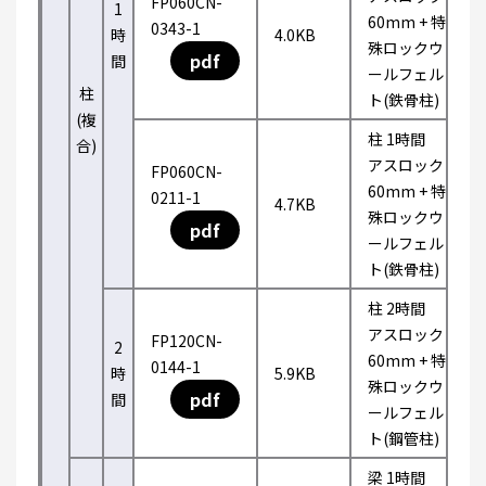
FP060CN-
1
60mm + 特
0343-1
時
4.0KB
殊ロックウ
pdf
間
ールフェル
柱
ト(鉄骨柱)
(複
柱 1時間
合)
アスロック
FP060CN-
60mm + 特
0211-1
4.7KB
殊ロックウ
pdf
ールフェル
ト(鉄骨柱)
柱 2時間
アスロック
FP120CN-
2
60mm + 特
0144-1
時
5.9KB
殊ロックウ
pdf
間
ールフェル
ト(鋼管柱)
梁 1時間