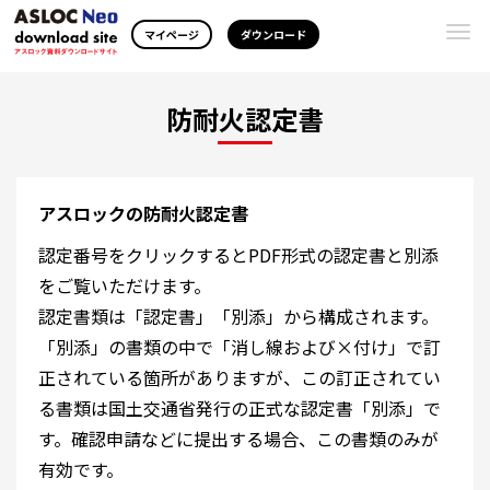
Togg
マイページ
ダウンロード
navi
防耐火認定書
アスロックの防耐火認定書
認定番号をクリックするとPDF形式の認定書と別添
をご覧いただけます。
認定書類は「認定書」「別添」から構成されます。
「別添」の書類の中で「消し線および×付け」で訂
正されている箇所がありますが、この訂正されてい
る書類は国土交通省発行の正式な認定書「別添」で
す。確認申請などに提出する場合、この書類のみが
有効です。