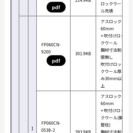
214.9KB
ロックウー
pdf
ル充填
アスロック
60mm
+ 吹付けロッ
クウール
FP060CN-
鋼材寸法制
9200
301.9KB
限無し
pdf
吹付けロッ
クウール厚
み30mm以
上
アスロック
60mm
+ 吹付けロッ
クウール(鋼
FP060CN-
管柱)
1
0538-2
393.9KB
鋼材寸法制