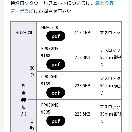
特殊ロックウールフェルトについては、
最寄の支
店・営業所
にお問合せ下さい。
NM-1240
不燃材料
117.4KB
アスロック
pdf
FP030NE-
アスロック
9168
212.3KB
50mm 縦張
pdf
り
30
分
FP030NE-
アスロック
9169
外
223.6KB
50mm 横張
pdf
壁
り
(非
FP060NE-
耐
アスロック
9035
力)
223.5KB
60mm 縦張
pdf
1
り
時