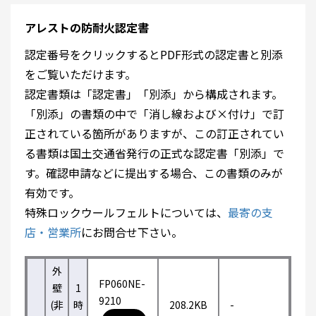
アレストの防耐火認定書
認定番号をクリックするとPDF形式の認定書と別添
をご覧いただけます。
認定書類は「認定書」「別添」から構成されます。
「別添」の書類の中で「消し線および×付け」で訂
正されている箇所がありますが、この訂正されてい
る書類は国土交通省発行の正式な認定書「別添」で
す。確認申請などに提出する場合、この書類のみが
有効です。
特殊ロックウールフェルトについては、
最寄の支
店・営業所
にお問合せ下さい。
外
FP060NE-
壁
1
9210
(非
時
208.2KB
-