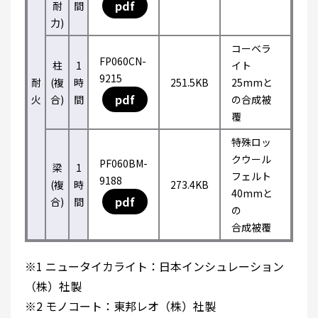
pdf
耐
間
力)
コーベラ
FP060CN-
柱
1
イト
9215
耐
(複
時
251.5KB
25mmと
pdf
火
合)
間
の合成被
覆
特殊ロッ
クウール
PF060BM-
梁
1
フェルト
9188
(複
時
273.4KB
40mmと
pdf
合)
間
の
合成被覆
※1 ニュータイカライト：日本インシュレーション
（株）社製
※2 モノコート：東邦レオ（株）社製