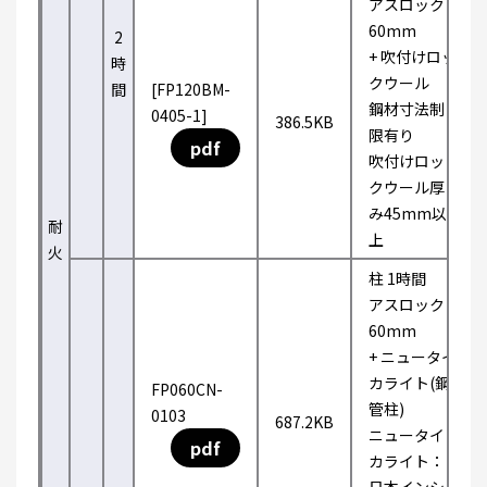
アスロック
60mm
2
+ 吹付けロッ
時
クウール
間
[FP120BM-
鋼材寸法制
0405-1]
386.5KB
限有り
pdf
吹付けロッ
クウール厚
み45mm以
耐
上
火
柱 1時間
アスロック
60mm
+ ニュータイ
カライト(鋼
FP060CN-
管柱)
0103
687.2KB
ニュータイ
pdf
カライト：