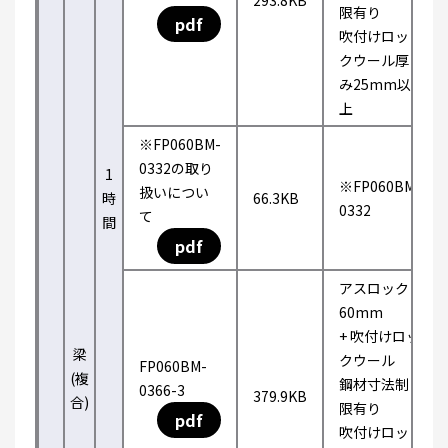
293.8KB
限有り
pdf
吹付けロッ
クウール厚
み25mm以
上
※FP060BM-
0332の取り
1
※FP060BM-
扱いについ
時
66.3KB
0332
て
間
pdf
アスロック
60mm
+ 吹付けロッ
梁
クウール
FP060BM-
(複
鋼材寸法制
0366-3
379.9KB
合)
限有り
pdf
吹付けロッ