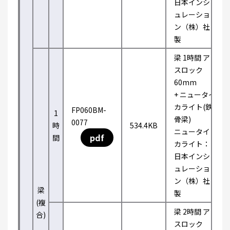
日本インシ
ュレーショ
ン（株）社
製
梁 1時間 ア
スロック
60mm
+ ニュータイ
カライト(鉄
FP060BM-
1
骨梁)
0077
時
534.4KB
ニュータイ
pdf
間
カライト：
日本インシ
ュレーショ
ン（株）社
梁
製
(複
梁 2時間 ア
合)
スロック