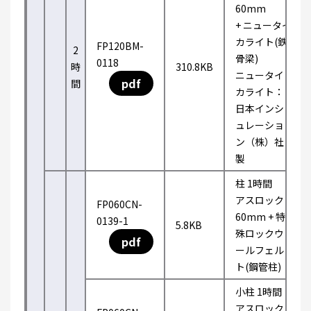
60mm
+ ニュータイ
カライト(鉄
FP120BM-
2
骨梁)
0118
時
310.8KB
ニュータイ
pdf
間
カライト：
日本インシ
ュレーショ
ン（株）社
製
柱 1時間
アスロック
FP060CN-
60mm + 特
0139-1
5.8KB
殊ロックウ
pdf
ールフェル
ト(鋼管柱)
小柱 1時間
アスロック