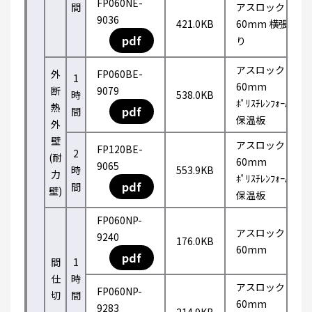
FP060NE-
間
アスロック
9036
421.0KB
60mm 横張
pdf
り
アスロック
外
FP060BE-
1
60mm
断
9079
時
538.0KB
ﾎﾟﾘｽﾁﾚﾝﾌｫｰﾑ
熱
pdf
間
保温板
外
壁
アスロック
FP120BE-
2
(耐
60mm
9065
時
553.9KB
力
ﾎﾟﾘｽﾁﾚﾝﾌｫｰﾑ
pdf
間
壁)
保温板
FP060NP-
アスロック
9240
176.0KB
60mm
pdf
間
1
仕
時
アスロック
FP060NP-
切
間
60mm
9283