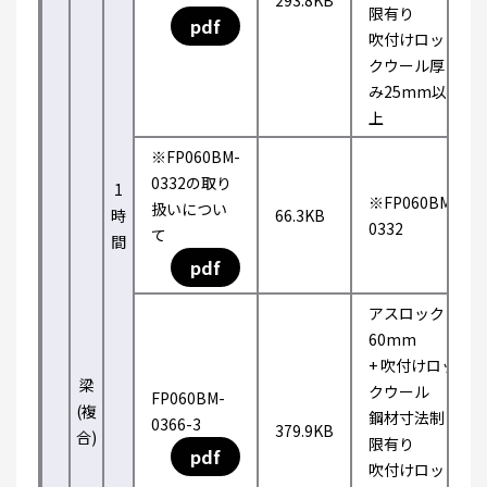
293.8KB
限有り
pdf
吹付けロッ
クウール厚
み25mm以
上
※FP060BM-
0332の取り
1
※FP060BM-
扱いについ
時
66.3KB
0332
て
間
pdf
アスロック
60mm
+ 吹付けロッ
梁
クウール
FP060BM-
(複
鋼材寸法制
0366-3
379.9KB
合)
限有り
pdf
吹付けロッ