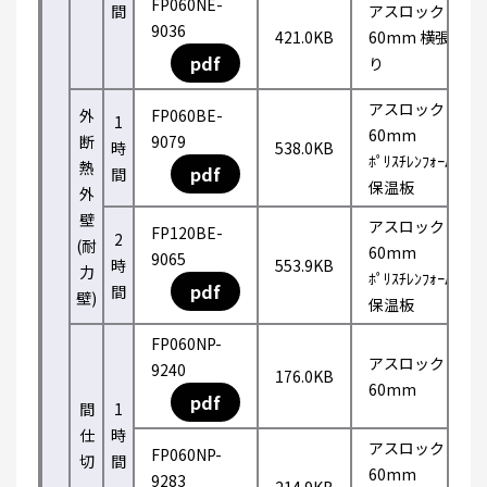
FP060NE-
間
アスロック
9036
421.0KB
60mm 横張
pdf
り
アスロック
外
FP060BE-
1
60mm
断
9079
時
538.0KB
ﾎﾟﾘｽﾁﾚﾝﾌｫｰﾑ
熱
pdf
間
保温板
外
壁
アスロック
FP120BE-
2
(耐
60mm
9065
時
553.9KB
力
ﾎﾟﾘｽﾁﾚﾝﾌｫｰﾑ
pdf
間
壁)
保温板
FP060NP-
アスロック
9240
176.0KB
60mm
pdf
間
1
仕
時
アスロック
FP060NP-
切
間
60mm
9283