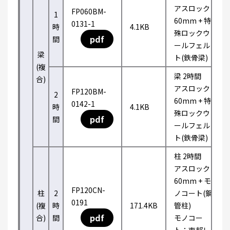
アスロック
FP060BM-
1
60mm + 特
0131-1
時
4.1KB
殊ロックウ
pdf
間
ールフェル
梁
ト(鉄骨梁)
(複
梁 2時間
合)
アスロック
FP120BM-
2
60mm + 特
0142-1
時
4.1KB
殊ロックウ
pdf
間
ールフェル
ト(鉄骨梁)
柱 2時間
アスロック
60mm + モ
FP120CN-
柱
2
ノコート(鋼
0191
(複
時
171.4KB
管柱)
pdf
合)
間
モノコー