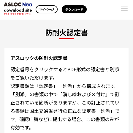
Togg
マイページ
ダウンロード
navi
防耐火認定書
アスロックの防耐火認定書
認定番号をクリックするとPDF形式の認定書と別添
をご覧いただけます。
認定書類は「認定書」「別添」から構成されます。
「別添」の書類の中で「消し線および×付け」で訂
正されている箇所がありますが、この訂正されてい
る書類は国土交通省発行の正式な認定書「別添」で
す。確認申請などに提出する場合、この書類のみが
有効です。