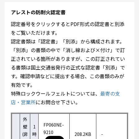
アレストの防耐火認定書
認定番号をクリックするとPDF形式の認定書と別添
をご覧いただけます。
認定書類は「認定書」「別添」から構成されます。
「別添」の書類の中で「消し線および×付け」で訂
正されている箇所がありますが、この訂正されてい
る書類は国土交通省発行の正式な認定書「別添」で
す。確認申請などに提出する場合、この書類のみが
有効です。
特殊ロックウールフェルトについては、
最寄の支
店・営業所
にお問合せ下さい。
外
FP060NE-
壁
1
9210
(非
時
208.2KB
-