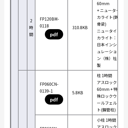
60mm
+ ニュータイ
カライト(鉄
FP120BM-
2
骨梁)
0118
時
310.8KB
ニュータイ
pdf
間
カライト：
日本インシ
ュレーショ
ン（株）社
製
柱 1時間
アスロック
FP060CN-
60mm + 特
0139-1
5.8KB
殊ロックウ
pdf
ールフェル
ト(鋼管柱)
小柱 1時間
アスロック