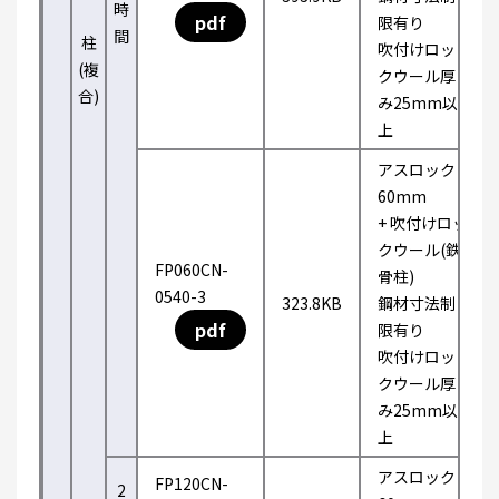
時
pdf
限有り
間
柱
吹付けロッ
(複
クウール厚
合)
み25mm以
上
アスロック
60mm
+ 吹付けロッ
クウール(鉄
FP060CN-
骨柱)
0540-3
323.8KB
鋼材寸法制
pdf
限有り
吹付けロッ
クウール厚
み25mm以
上
アスロック
FP120CN-
2