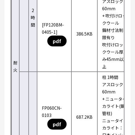
アスロック
60mm
2
+ 吹付けロッ
時
クウール
間
[FP120BM-
鋼材寸法制
0405-1]
386.5KB
限有り
pdf
吹付けロッ
クウール厚
み45mm以
耐
上
火
柱 1時間
アスロック
60mm
+ ニュータイ
カライト(鋼
FP060CN-
管柱)
0103
687.2KB
ニュータイ
pdf
カライト：