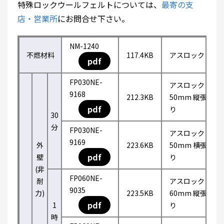
特殊ロックウールフェルトについては、
最寄の支
店・営業所
にお問合せ下さい。
NM-1240
不燃材料
117.4KB
アスロック
pdf
FP030NE-
アスロック
9168
212.3KB
50mm 縦張
pdf
り
30
分
FP030NE-
アスロック
9169
外
223.6KB
50mm 横張
pdf
壁
り
(非
FP060NE-
耐
アスロック
9035
力)
223.5KB
60mm 縦張
pdf
1
り
時