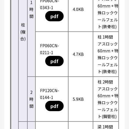
FP060CN-
1
60mm + 特
0343-1
時
4.0KB
殊ロックウ
pdf
間
ールフェル
柱
ト(鉄骨柱)
(複
柱 1時間
合)
アスロック
FP060CN-
60mm + 特
0211-1
4.7KB
殊ロックウ
pdf
ールフェル
ト(鉄骨柱)
柱 2時間
アスロック
FP120CN-
2
60mm + 特
0144-1
時
5.9KB
殊ロックウ
pdf
間
ールフェル
ト(鋼管柱)
梁 1時間