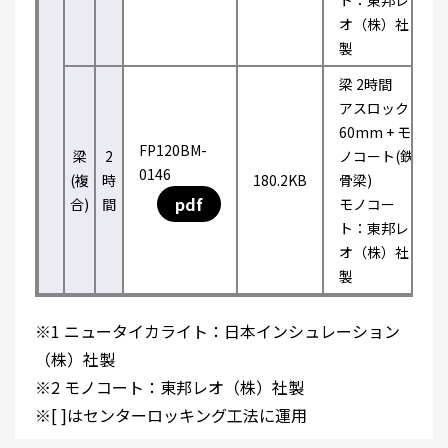
ト：東邦レ
オ（株）社
製
梁 2時間
アスロック
60mm + モ
FP120BM-
梁
2
ノコート(鉄
0146
(複
時
180.2KB
骨梁)
pdf
合)
間
モノコー
ト：東邦レ
オ（株）社
製
※1 ニュータイカライト：日本インシュレーション
（株）社製
※2 モノコート：東邦レオ（株）社製
※[ ]はセンターロッキング工法に運用