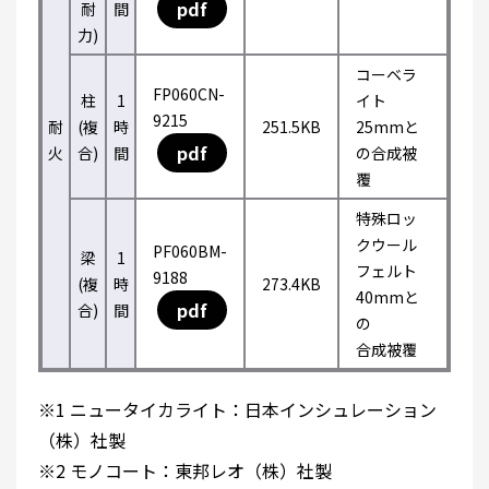
pdf
耐
間
力)
コーベラ
FP060CN-
柱
1
イト
9215
耐
(複
時
251.5KB
25mmと
pdf
火
合)
間
の合成被
覆
特殊ロッ
クウール
PF060BM-
梁
1
フェルト
9188
(複
時
273.4KB
40mmと
pdf
合)
間
の
合成被覆
※1 ニュータイカライト：日本インシュレーション
（株）社製
※2 モノコート：東邦レオ（株）社製