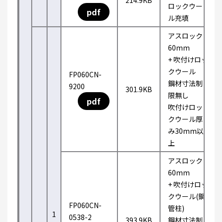
214.9KB
ロックウー
pdf
ル充填
アスロック
60mm
+ 吹付けロッ
クウール
FP060CN-
鋼材寸法制
9200
301.9KB
限無し
pdf
吹付けロッ
クウール厚
み30mm以
上
アスロック
60mm
+ 吹付けロッ
クウール(鋼
FP060CN-
管柱)
1
0538-2
393.9KB
鋼材寸法制