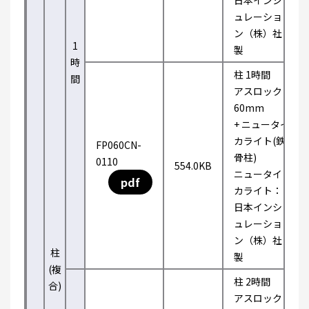
日本インシ
ュレーショ
ン（株）社
1
製
時
柱 1時間
間
アスロック
60mm
+ ニュータイ
カライト(鉄
FP060CN-
骨柱)
0110
554.0KB
ニュータイ
pdf
カライト：
日本インシ
ュレーショ
ン（株）社
柱
製
(複
柱 2時間
合)
アスロック