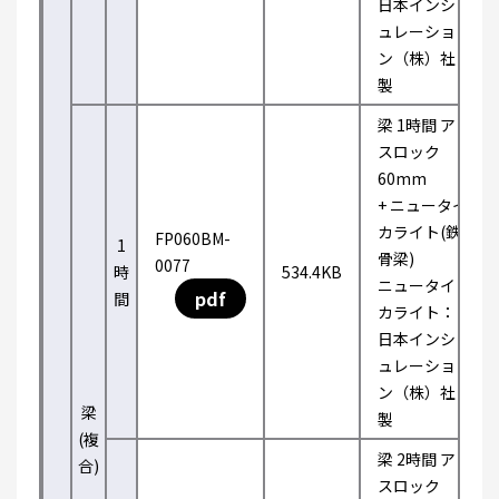
日本インシ
ュレーショ
ン（株）社
製
梁 1時間 ア
スロック
60mm
+ ニュータイ
カライト(鉄
FP060BM-
1
骨梁)
0077
時
534.4KB
ニュータイ
pdf
間
カライト：
日本インシ
ュレーショ
ン（株）社
梁
製
(複
梁 2時間 ア
合)
スロック