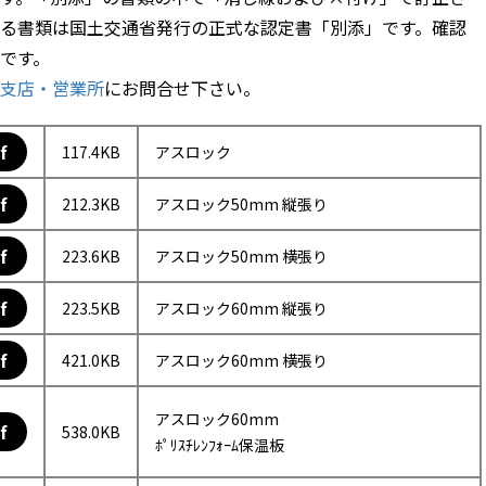
る書類は国土交通省発行の正式な認定書「別添」です。確認
です。
支店・営業所
にお問合せ下さい。
f
117.4KB
アスロック
f
212.3KB
アスロック50mm 縦張り
f
223.6KB
アスロック50mm 横張り
f
223.5KB
アスロック60mm 縦張り
f
421.0KB
アスロック60mm 横張り
アスロック60mm
f
538.0KB
ﾎﾟﾘｽﾁﾚﾝﾌｫｰﾑ保温板