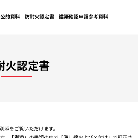
公的資料
防耐火認定書
建築確認申請参考資料
耐火認定書
と別添をご覧いただけます。
す。「別添」の書類の中で「消し線および×付け」で訂正さ