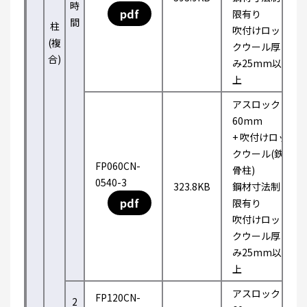
時
pdf
限有り
間
柱
吹付けロッ
(複
クウール厚
合)
み25mm以
上
アスロック
60mm
+ 吹付けロッ
クウール(鉄
FP060CN-
骨柱)
0540-3
323.8KB
鋼材寸法制
pdf
限有り
吹付けロッ
クウール厚
み25mm以
上
アスロック
FP120CN-
2