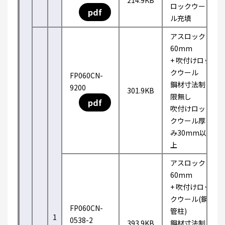
214.9KB
ロックウー
pdf
ル充填
アスロック
60mm
+ 吹付けロッ
クウール
FP060CN-
鋼材寸法制
9200
301.9KB
限無し
pdf
吹付けロッ
クウール厚
み30mm以
上
アスロック
60mm
+ 吹付けロッ
クウール(鋼
FP060CN-
管柱)
1
0538-2
393.9KB
鋼材寸法制