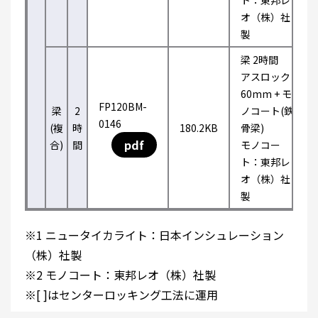
ト：東邦レ
オ（株）社
製
梁 2時間
アスロック
60mm + モ
FP120BM-
梁
2
ノコート(鉄
0146
(複
時
180.2KB
骨梁)
pdf
合)
間
モノコー
ト：東邦レ
オ（株）社
製
※1 ニュータイカライト：日本インシュレーション
（株）社製
※2 モノコート：東邦レオ（株）社製
※[ ]はセンターロッキング工法に運用