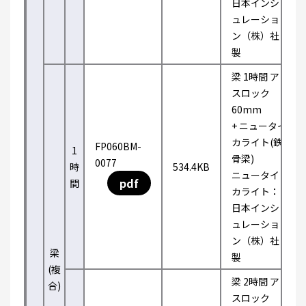
日本インシ
ュレーショ
ン（株）社
製
梁 1時間 ア
スロック
60mm
+ ニュータイ
カライト(鉄
FP060BM-
1
骨梁)
0077
時
534.4KB
ニュータイ
pdf
間
カライト：
日本インシ
ュレーショ
ン（株）社
梁
製
(複
梁 2時間 ア
合)
スロック