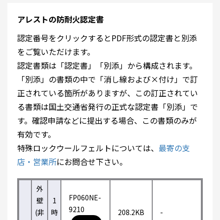
アレストの防耐火認定書
認定番号をクリックするとPDF形式の認定書と別添
をご覧いただけます。
認定書類は「認定書」「別添」から構成されます。
「別添」の書類の中で「消し線および×付け」で訂
正されている箇所がありますが、この訂正されてい
る書類は国土交通省発行の正式な認定書「別添」で
す。確認申請などに提出する場合、この書類のみが
有効です。
特殊ロックウールフェルトについては、
最寄の支
店・営業所
にお問合せ下さい。
外
FP060NE-
壁
1
9210
(非
時
208.2KB
-