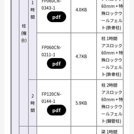
FP060CN-
1
60mm + 特
0343-1
時
4.0KB
殊ロックウ
pdf
間
ールフェル
柱
ト(鉄骨柱)
(複
柱 1時間
合)
アスロック
FP060CN-
60mm + 特
0211-1
4.7KB
殊ロックウ
pdf
ールフェル
ト(鉄骨柱)
柱 2時間
アスロック
FP120CN-
2
60mm + 特
0144-1
時
5.9KB
殊ロックウ
pdf
間
ールフェル
ト(鋼管柱)
梁 1時間