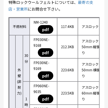
特殊ロックウールフェルトについては、
最寄の支
店・営業所
にお問合せ下さい。
NM-1240
不燃材料
117.4KB
アスロック
pdf
FP030NE-
アスロック
9168
212.3KB
50mm 縦張
pdf
り
30
分
FP030NE-
アスロック
9169
外
223.6KB
50mm 横張
pdf
壁
り
(非
FP060NE-
耐
アスロック
9035
力)
223.5KB
60mm 縦張
pdf
1
り
時