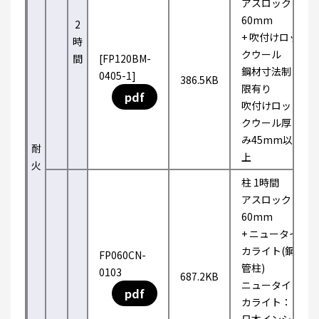
アスロック
60mm
2
+ 吹付けロッ
時
クウール
間
[FP120BM-
鋼材寸法制
0405-1]
386.5KB
限有り
pdf
吹付けロッ
クウール厚
み45mm以
耐
上
火
柱 1時間
アスロック
60mm
+ ニュータイ
カライト(鋼
FP060CN-
管柱)
0103
687.2KB
ニュータイ
pdf
カライト：