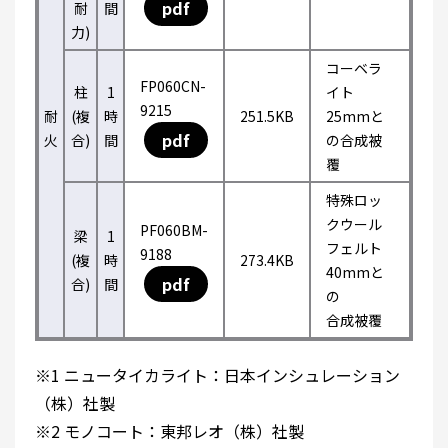
pdf
耐
間
力)
コーベラ
FP060CN-
柱
1
イト
9215
耐
(複
時
251.5KB
25mmと
pdf
火
合)
間
の合成被
覆
特殊ロッ
クウール
PF060BM-
梁
1
フェルト
9188
(複
時
273.4KB
40mmと
pdf
合)
間
の
合成被覆
※1 ニュータイカライト：日本インシュレーション
（株）社製
※2 モノコート：東邦レオ（株）社製