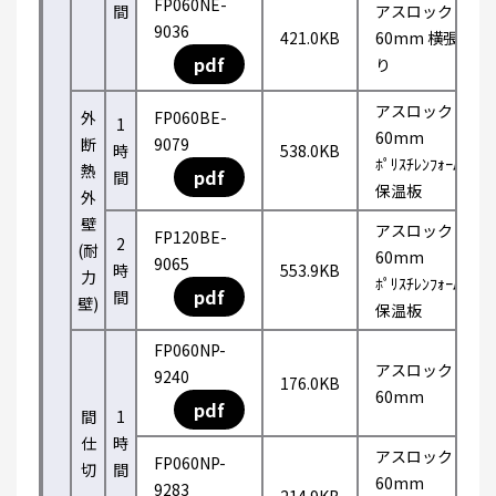
FP060NE-
間
アスロック
9036
421.0KB
60mm 横張
pdf
り
アスロック
外
FP060BE-
1
60mm
断
9079
時
538.0KB
ﾎﾟﾘｽﾁﾚﾝﾌｫｰﾑ
熱
pdf
間
保温板
外
壁
アスロック
FP120BE-
2
(耐
60mm
9065
時
553.9KB
力
ﾎﾟﾘｽﾁﾚﾝﾌｫｰﾑ
pdf
間
壁)
保温板
FP060NP-
アスロック
9240
176.0KB
60mm
pdf
間
1
仕
時
アスロック
FP060NP-
切
間
60mm
9283