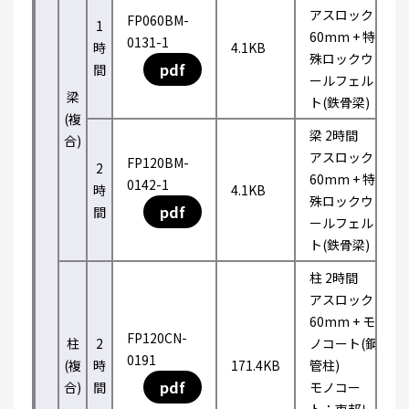
アスロック
FP060BM-
1
60mm + 特
0131-1
時
4.1KB
殊ロックウ
pdf
間
ールフェル
梁
ト(鉄骨梁)
(複
梁 2時間
合)
アスロック
FP120BM-
2
60mm + 特
0142-1
時
4.1KB
殊ロックウ
pdf
間
ールフェル
ト(鉄骨梁)
柱 2時間
アスロック
60mm + モ
FP120CN-
柱
2
ノコート(鋼
0191
(複
時
171.4KB
管柱)
pdf
合)
間
モノコー