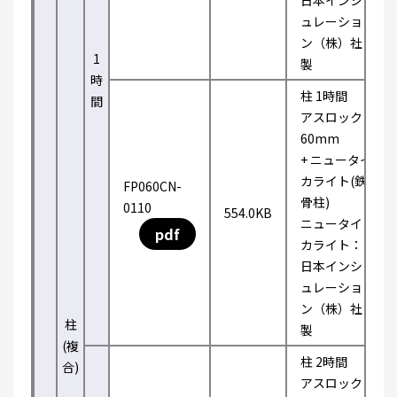
日本インシ
ュレーショ
ン（株）社
1
製
時
柱 1時間
間
アスロック
60mm
+ ニュータイ
カライト(鉄
FP060CN-
骨柱)
0110
554.0KB
ニュータイ
pdf
カライト：
日本インシ
ュレーショ
ン（株）社
柱
製
(複
柱 2時間
合)
アスロック