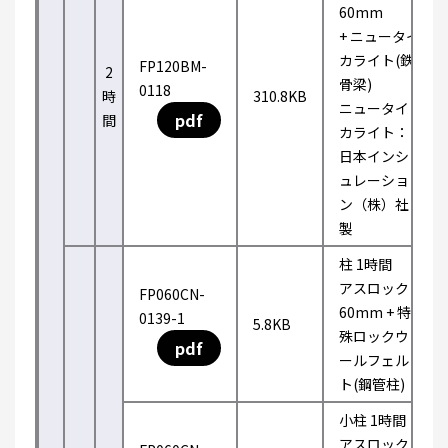
60mm
+ ニュータイ
カライト(鉄
FP120BM-
2
骨梁)
0118
時
310.8KB
ニュータイ
pdf
間
カライト：
日本インシ
ュレーショ
ン（株）社
製
柱 1時間
アスロック
FP060CN-
60mm + 特
0139-1
5.8KB
殊ロックウ
pdf
ールフェル
ト(鋼管柱)
小柱 1時間
アスロック