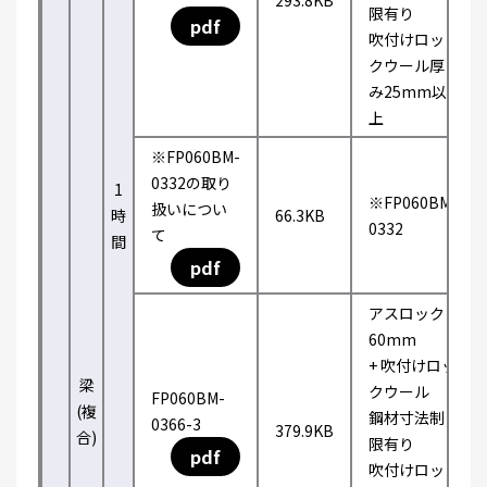
293.8KB
限有り
pdf
吹付けロッ
クウール厚
み25mm以
上
※FP060BM-
0332の取り
1
※FP060BM-
扱いについ
時
66.3KB
0332
て
間
pdf
アスロック
60mm
+ 吹付けロッ
梁
クウール
FP060BM-
(複
鋼材寸法制
0366-3
379.9KB
合)
限有り
pdf
吹付けロッ