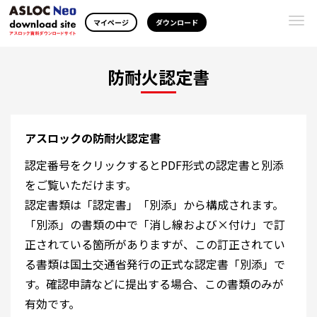
Togg
マイページ
ダウンロード
navi
防耐火認定書
アスロックの防耐火認定書
認定番号をクリックするとPDF形式の認定書と別添
をご覧いただけます。
認定書類は「認定書」「別添」から構成されます。
「別添」の書類の中で「消し線および×付け」で訂
正されている箇所がありますが、この訂正されてい
る書類は国土交通省発行の正式な認定書「別添」で
す。確認申請などに提出する場合、この書類のみが
有効です。