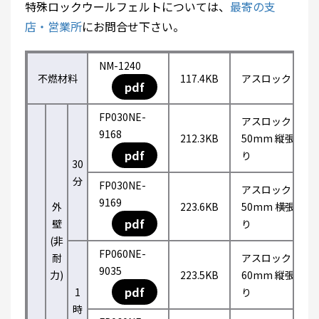
特殊ロックウールフェルトについては、
最寄の支
店・営業所
にお問合せ下さい。
NM-1240
不燃材料
117.4KB
アスロック
pdf
FP030NE-
アスロック
9168
212.3KB
50mm 縦張
pdf
り
30
分
FP030NE-
アスロック
9169
外
223.6KB
50mm 横張
pdf
壁
り
(非
FP060NE-
耐
アスロック
9035
力)
223.5KB
60mm 縦張
pdf
1
り
時