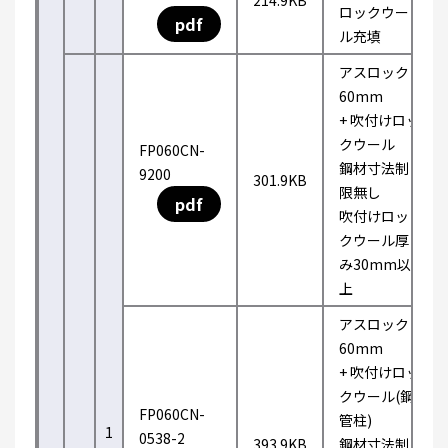
214.9KB
ロックウー
pdf
ル充填
アスロック
60mm
+ 吹付けロッ
クウール
FP060CN-
鋼材寸法制
9200
301.9KB
限無し
pdf
吹付けロッ
クウール厚
み30mm以
上
アスロック
60mm
+ 吹付けロッ
クウール(鋼
FP060CN-
管柱)
1
0538-2
393.9KB
鋼材寸法制