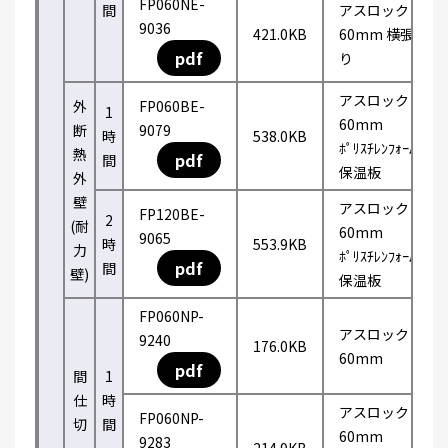
FP060NE-
間
アスロック
9036
421.0KB
60mm 横張
pdf
り
アスロック
外
FP060BE-
1
60mm
断
9079
時
538.0KB
ﾎﾟﾘｽﾁﾚﾝﾌｫｰﾑ
熱
pdf
間
保温板
外
壁
アスロック
FP120BE-
2
(耐
60mm
9065
時
553.9KB
力
ﾎﾟﾘｽﾁﾚﾝﾌｫｰﾑ
pdf
間
壁)
保温板
FP060NP-
アスロック
9240
176.0KB
60mm
pdf
間
1
仕
時
アスロック
FP060NP-
切
間
60mm
9283