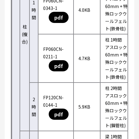
FP060CN-
1
60mm + 特
0343-1
時
4.0KB
殊ロックウ
pdf
間
ールフェル
柱
ト(鉄骨柱)
(複
柱 1時間
合)
アスロック
FP060CN-
60mm + 特
0211-1
4.7KB
殊ロックウ
pdf
ールフェル
ト(鉄骨柱)
柱 2時間
アスロック
FP120CN-
2
60mm + 特
0144-1
時
5.9KB
殊ロックウ
pdf
間
ールフェル
ト(鋼管柱)
梁 1時間