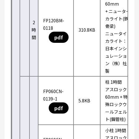
60mm
+ ニュータイ
カライト(鉄
FP120BM-
2
骨梁)
0118
時
310.8KB
ニュータイ
pdf
間
カライト：
日本インシ
ュレーショ
ン（株）社
製
柱 1時間
アスロック
FP060CN-
60mm + 特
0139-1
5.8KB
殊ロックウ
pdf
ールフェル
ト(鋼管柱)
小柱 1時間
アスロック