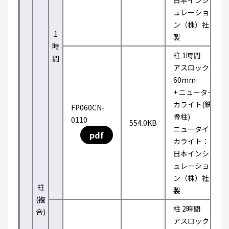
日本インシ
ュレーショ
ン（株）社
1
製
時
柱 1時間
間
アスロック
60mm
+ ニュータイ
カライト(鉄
FP060CN-
骨柱)
0110
554.0KB
ニュータイ
pdf
カライト：
日本インシ
ュレーショ
ン（株）社
柱
製
(複
柱 2時間
合)
アスロック