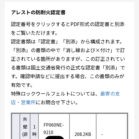
アレストの防耐火認定書
認定番号をクリックするとPDF形式の認定書と別添
をご覧いただけます。
認定書類は「認定書」「別添」から構成されます。
「別添」の書類の中で「消し線および×付け」で訂
正されている箇所がありますが、この訂正されてい
る書類は国土交通省発行の正式な認定書「別添」で
す。確認申請などに提出する場合、この書類のみが
有効です。
特殊ロックウールフェルトについては、
最寄の支
店・営業所
にお問合せ下さい。
外
FP060NE-
壁
1
9210
(非
時
208.2KB
-