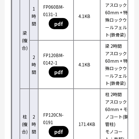
アスロック
FP060BM-
1
60mm + 特
0131-1
時
4.1KB
殊ロックウ
pdf
間
ールフェル
梁
ト(鉄骨梁)
(複
梁 2時間
合)
アスロック
FP120BM-
2
60mm + 特
0142-1
時
4.1KB
殊ロックウ
pdf
間
ールフェル
ト(鉄骨梁)
柱 2時間
アスロック
60mm + モ
FP120CN-
柱
2
ノコート(鋼
0191
(複
時
171.4KB
管柱)
pdf
合)
間
モノコー