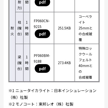
pdf
耐
間
力)
コーベラ
FP060CN-
柱
1
イト
9215
耐
(複
時
251.5KB
25mmと
pdf
火
合)
間
の合成被
覆
特殊ロッ
クウール
PF060BM-
梁
1
フェルト
9188
(複
時
273.4KB
40mmと
pdf
合)
間
の
合成被覆
※1 ニュータイカライト：日本インシュレーション
（株）社製
※2 モノコート：東邦レオ（株）社製