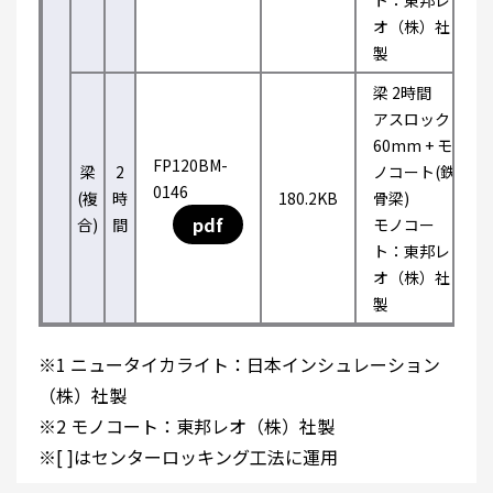
ト：東邦レ
オ（株）社
製
梁 2時間
アスロック
60mm + モ
FP120BM-
梁
2
ノコート(鉄
0146
(複
時
180.2KB
骨梁)
pdf
合)
間
モノコー
ト：東邦レ
オ（株）社
製
※1 ニュータイカライト：日本インシュレーション
（株）社製
※2 モノコート：東邦レオ（株）社製
※[ ]はセンターロッキング工法に運用