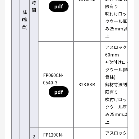
時
pdf
限有り
間
柱
吹付けロッ
(複
クウール厚
合)
み25mm以
上
アスロック
60mm
+ 吹付けロッ
クウール(鉄
FP060CN-
骨柱)
0540-3
323.8KB
鋼材寸法制
pdf
限有り
吹付けロッ
クウール厚
み25mm以
上
アスロック
FP120CN-
2