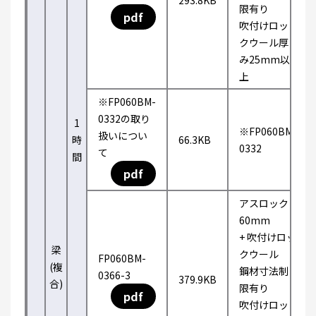
293.8KB
限有り
pdf
吹付けロッ
クウール厚
み25mm以
上
※FP060BM-
0332の取り
1
※FP060BM-
扱いについ
時
66.3KB
0332
て
間
pdf
アスロック
60mm
+ 吹付けロッ
梁
クウール
FP060BM-
(複
鋼材寸法制
0366-3
379.9KB
合)
限有り
pdf
吹付けロッ