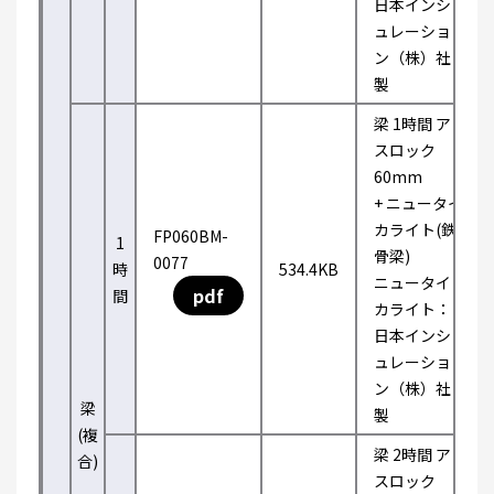
日本インシ
ュレーショ
ン（株）社
製
梁 1時間 ア
スロック
60mm
+ ニュータイ
カライト(鉄
FP060BM-
1
骨梁)
0077
時
534.4KB
ニュータイ
pdf
間
カライト：
日本インシ
ュレーショ
ン（株）社
梁
製
(複
梁 2時間 ア
合)
スロック