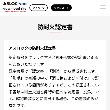
Togg
マイページ
ダウンロード
navi
防耐火認定書
アスロックの防耐火認定書
認定番号をクリックするとPDF形式の認定書と別添
をご覧いただけます。
認定書類は「認定書」「別添」から構成されます。
「別添」の書類の中で「消し線および×付け」で訂
正されている箇所がありますが、この訂正されてい
る書類は国土交通省発行の正式な認定書「別添」で
す。確認申請などに提出する場合、この書類のみが
有効です。