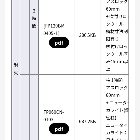
アスロック
60mm
2
+ 吹付けロッ
時
クウール
間
[FP120BM-
鋼材寸法制
0405-1]
386.5KB
限有り
pdf
吹付けロッ
クウール厚
み45mm以
耐
上
火
柱 1時間
アスロック
60mm
+ ニュータイ
カライト(鋼
FP060CN-
管柱)
0103
687.2KB
ニュータイ
pdf
カライト：