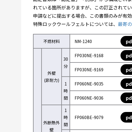
れている箇所がありますが、この訂正されてい
申請などに提出する場合、この書類のみが有効
特殊ロックウールフェルトについては、
最寄の
pd
不燃材料
NM-1240
pd
FP030NE-9168
30
分
pd
FP030NE-9169
外壁
(非耐力)
pd
1
FP060NE-9035
時
pd
間
FP060NE-9036
1
pd
時
FP060BE-9079
外断熱外
間
壁