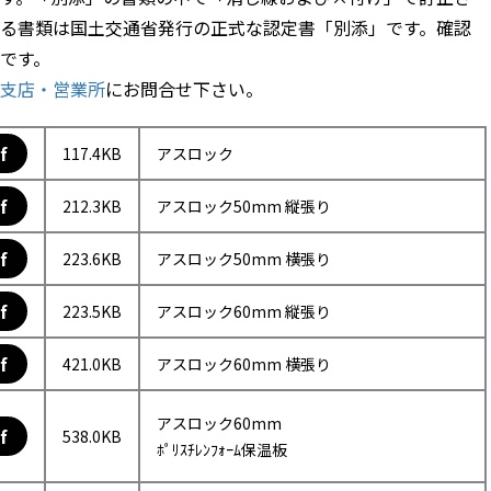
る書類は国土交通省発行の正式な認定書「別添」です。確認
です。
支店・営業所
にお問合せ下さい。
f
117.4KB
アスロック
f
212.3KB
アスロック50mm 縦張り
f
223.6KB
アスロック50mm 横張り
f
223.5KB
アスロック60mm 縦張り
f
421.0KB
アスロック60mm 横張り
アスロック60mm
f
538.0KB
ﾎﾟﾘｽﾁﾚﾝﾌｫｰﾑ保温板