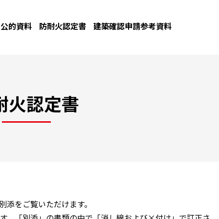
公的資料
防耐火認定書
建築確認申請参考資料
耐火認定書
と別添をご覧いただけます。
す。「別添」の書類の中で「消し線および×付け」で訂正さ