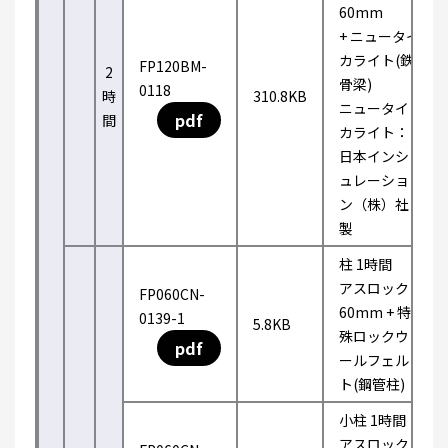
60mm
+ ニュータイ
カライト(鉄
FP120BM-
2
骨梁)
0118
時
310.8KB
ニュータイ
pdf
間
カライト：
日本インシ
ュレーショ
ン（株）社
製
柱 1時間
アスロック
FP060CN-
60mm + 特
0139-1
5.8KB
殊ロックウ
pdf
ールフェル
ト(鋼管柱)
小柱 1時間
アスロック