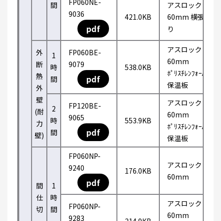
FP060NE-
間
アスロック
9036
421.0KB
60mm 横張
pdf
り
アスロック
外
FP060BE-
1
60mm
断
9079
時
538.0KB
ﾎﾟﾘｽﾁﾚﾝﾌｫｰﾑ
熱
pdf
間
保温板
外
壁
アスロック
FP120BE-
2
(耐
60mm
9065
時
553.9KB
力
ﾎﾟﾘｽﾁﾚﾝﾌｫｰﾑ
pdf
間
壁)
保温板
FP060NP-
アスロック
9240
176.0KB
60mm
pdf
間
1
仕
時
アスロック
FP060NP-
切
間
60mm
9283