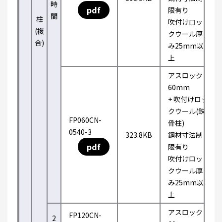
時
pdf
限有り
間
柱
吹付けロッ
(複
クウール厚
合)
み25mm以
上
アスロック
60mm
+ 吹付けロッ
クウール(鉄
FP060CN-
骨柱)
0540-3
323.8KB
鋼材寸法制
pdf
限有り
吹付けロッ
クウール厚
み25mm以
上
アスロック
FP120CN-
2