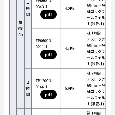
FP060CN-
1
60mm + 特
0343-1
時
4.0KB
殊ロックウ
pdf
間
ールフェル
柱
ト(鉄骨柱)
(複
柱 1時間
合)
アスロック
FP060CN-
60mm + 特
0211-1
4.7KB
殊ロックウ
pdf
ールフェル
ト(鉄骨柱)
柱 2時間
アスロック
FP120CN-
2
60mm + 特
0144-1
時
5.9KB
殊ロックウ
pdf
間
ールフェル
ト(鋼管柱)
梁 1時間