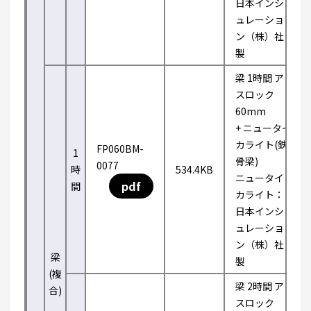
日本インシ
ュレーショ
ン（株）社
製
梁 1時間 ア
スロック
60mm
+ ニュータイ
カライト(鉄
FP060BM-
1
骨梁)
0077
時
534.4KB
ニュータイ
pdf
間
カライト：
日本インシ
ュレーショ
ン（株）社
梁
製
(複
梁 2時間 ア
合)
スロック