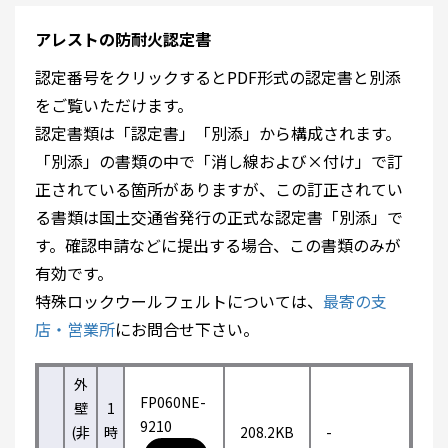
アレストの防耐火認定書
認定番号をクリックするとPDF形式の認定書と別添
をご覧いただけます。
認定書類は「認定書」「別添」から構成されます。
「別添」の書類の中で「消し線および×付け」で訂
正されている箇所がありますが、この訂正されてい
る書類は国土交通省発行の正式な認定書「別添」で
す。確認申請などに提出する場合、この書類のみが
有効です。
特殊ロックウールフェルトについては、
最寄の支
店・営業所
にお問合せ下さい。
外
FP060NE-
壁
1
9210
(非
時
208.2KB
-