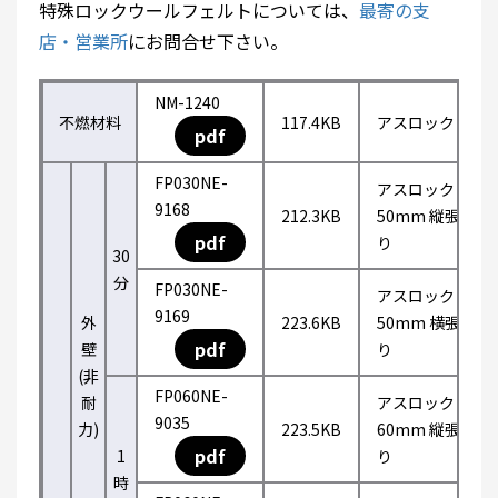
特殊ロックウールフェルトについては、
最寄の支
店・営業所
にお問合せ下さい。
NM-1240
不燃材料
117.4KB
アスロック
pdf
FP030NE-
アスロック
9168
212.3KB
50mm 縦張
pdf
り
30
分
FP030NE-
アスロック
9169
外
223.6KB
50mm 横張
pdf
壁
り
(非
FP060NE-
耐
アスロック
9035
力)
223.5KB
60mm 縦張
pdf
1
り
時