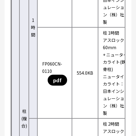
日本インシ
ュレーショ
ン（株）社
1
製
時
柱 1時間
間
アスロック
60mm
+ ニュータイ
カライト(鉄
FP060CN-
骨柱)
0110
554.0KB
ニュータイ
pdf
カライト：
日本インシ
ュレーショ
ン（株）社
柱
製
(複
柱 2時間
合)
アスロック