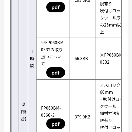
293.8KB
限有り
pdf
吹付けロッ
クウール厚
み25mm以
上
※FP060BM-
0332の取り
1
※FP060BM-
扱いについ
時
66.3KB
0332
て
間
pdf
アスロック
60mm
+ 吹付けロッ
梁
クウール
FP060BM-
(複
鋼材寸法制
0366-3
379.9KB
合)
限有り
pdf
吹付けロッ