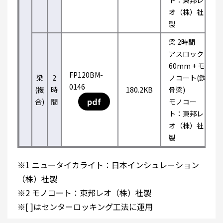
ト：東邦レ
オ（株）社
製
梁 2時間
アスロック
60mm + モ
FP120BM-
梁
2
ノコート(鉄
0146
(複
時
180.2KB
骨梁)
pdf
合)
間
モノコー
ト：東邦レ
オ（株）社
製
※1 ニュータイカライト：日本インシュレーション
（株）社製
※2 モノコート：東邦レオ（株）社製
※[ ]はセンターロッキング工法に運用