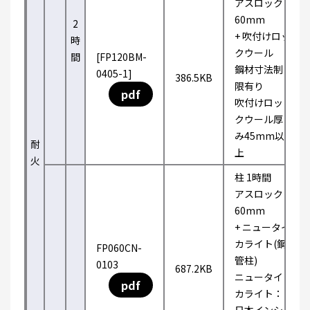
アスロック
60mm
2
+ 吹付けロッ
時
クウール
間
[FP120BM-
鋼材寸法制
0405-1]
386.5KB
限有り
pdf
吹付けロッ
クウール厚
み45mm以
耐
上
火
柱 1時間
アスロック
60mm
+ ニュータイ
カライト(鋼
FP060CN-
管柱)
0103
687.2KB
ニュータイ
pdf
カライト：