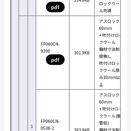
214.9KB
ロックウー
pdf
ル充填
アスロック
60mm
+ 吹付けロッ
クウール
FP060CN-
鋼材寸法制
9200
301.9KB
限無し
pdf
吹付けロッ
クウール厚
み30mm以
上
アスロック
60mm
+ 吹付けロッ
クウール(鋼
FP060CN-
管柱)
1
0538-2
393.9KB
鋼材寸法制