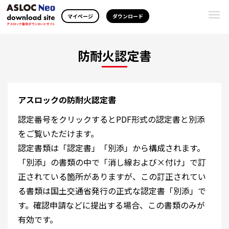
Togg
マイページ
ダウンロード
navi
防耐火認定書
アスロックの防耐火認定書
認定番号をクリックするとPDF形式の認定書と別添
をご覧いただけます。
認定書類は「認定書」「別添」から構成されます。
「別添」の書類の中で「消し線および×付け」で訂
正されている箇所がありますが、この訂正されてい
る書類は国土交通省発行の正式な認定書「別添」で
す。確認申請などに提出する場合、この書類のみが
有効です。