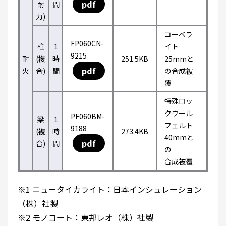
pdf
耐
間
力)
コーベラ
FP060CN-
柱
1
イト
9215
耐
(複
時
251.5KB
25mmと
pdf
火
合)
間
の合成被
覆
特殊ロッ
クウール
PF060BM-
梁
1
フェルト
9188
(複
時
273.4KB
40mmと
pdf
合)
間
の
合成被覆
※1 ニュータイカライト：日本インシュレーション
（株）社製
※2 モノコート：東邦レオ（株）社製