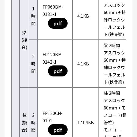
アスロック
FP060BM-
1
60mm + 特
0131-1
時
4.1KB
殊ロックウ
pdf
間
ールフェル
梁
ト(鉄骨梁)
(複
梁 2時間
合)
アスロック
FP120BM-
2
60mm + 特
0142-1
時
4.1KB
殊ロックウ
pdf
間
ールフェル
ト(鉄骨梁)
柱 2時間
アスロック
60mm + モ
FP120CN-
柱
2
ノコート(鋼
0191
(複
時
171.4KB
管柱)
pdf
合)
間
モノコー