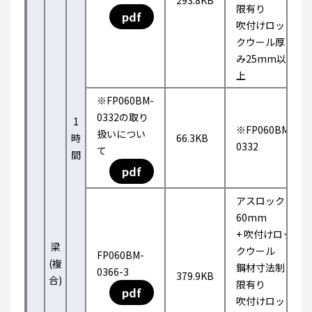
293.8KB
限有り
pdf
吹付けロッ
クウール厚
み25mm以
上
※FP060BM-
0332の取り
1
※FP060BM-
扱いについ
時
66.3KB
0332
て
間
pdf
アスロック
60mm
+ 吹付けロッ
梁
クウール
FP060BM-
(複
鋼材寸法制
0366-3
379.9KB
合)
限有り
pdf
吹付けロッ