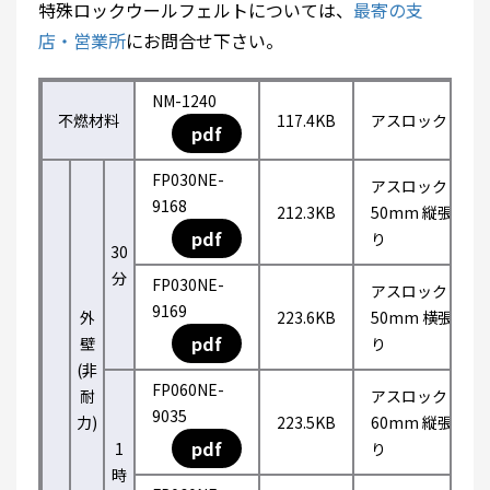
特殊ロックウールフェルトについては、
最寄の支
店・営業所
にお問合せ下さい。
NM-1240
不燃材料
117.4KB
アスロック
pdf
FP030NE-
アスロック
9168
212.3KB
50mm 縦張
pdf
り
30
分
FP030NE-
アスロック
9169
外
223.6KB
50mm 横張
pdf
壁
り
(非
FP060NE-
耐
アスロック
9035
力)
223.5KB
60mm 縦張
pdf
1
り
時