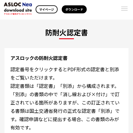
Togg
マイページ
ダウンロード
navi
防耐火認定書
アスロックの防耐火認定書
認定番号をクリックするとPDF形式の認定書と別添
をご覧いただけます。
認定書類は「認定書」「別添」から構成されます。
「別添」の書類の中で「消し線および×付け」で訂
正されている箇所がありますが、この訂正されてい
る書類は国土交通省発行の正式な認定書「別添」で
す。確認申請などに提出する場合、この書類のみが
有効です。