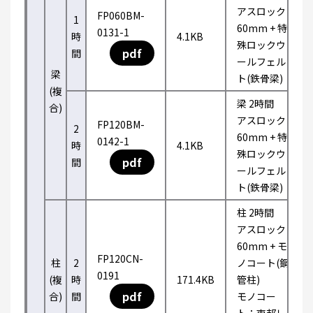
アスロック
FP060BM-
1
60mm + 特
0131-1
時
4.1KB
殊ロックウ
pdf
間
ールフェル
梁
ト(鉄骨梁)
(複
梁 2時間
合)
アスロック
FP120BM-
2
60mm + 特
0142-1
時
4.1KB
殊ロックウ
pdf
間
ールフェル
ト(鉄骨梁)
柱 2時間
アスロック
60mm + モ
FP120CN-
柱
2
ノコート(鋼
0191
(複
時
171.4KB
管柱)
pdf
合)
間
モノコー