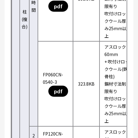
時
pdf
限有り
間
柱
吹付けロッ
(複
クウール厚
合)
み25mm以
上
アスロック
60mm
+ 吹付けロッ
クウール(鉄
FP060CN-
骨柱)
0540-3
323.8KB
鋼材寸法制
pdf
限有り
吹付けロッ
クウール厚
み25mm以
上
アスロック
FP120CN-
2