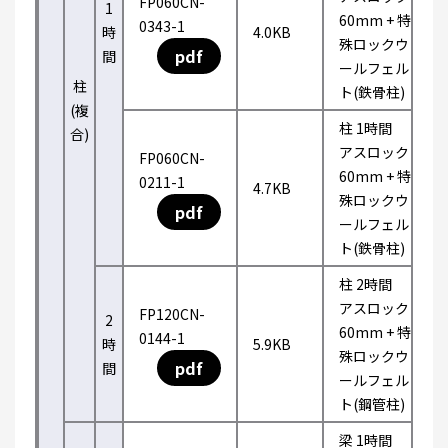
FP060CN-
1
60mm + 特
0343-1
時
4.0KB
殊ロックウ
pdf
間
ールフェル
柱
ト(鉄骨柱)
(複
柱 1時間
合)
アスロック
FP060CN-
60mm + 特
0211-1
4.7KB
殊ロックウ
pdf
ールフェル
ト(鉄骨柱)
柱 2時間
アスロック
FP120CN-
2
60mm + 特
0144-1
時
5.9KB
殊ロックウ
pdf
間
ールフェル
ト(鋼管柱)
梁 1時間