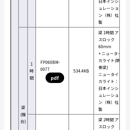
日本インシ
ュレーショ
ン（株）社
製
梁 1時間 ア
スロック
60mm
+ ニュータイ
カライト(鉄
FP060BM-
1
骨梁)
0077
時
534.4KB
ニュータイ
pdf
間
カライト：
日本インシ
ュレーショ
ン（株）社
梁
製
(複
梁 2時間 ア
合)
スロック