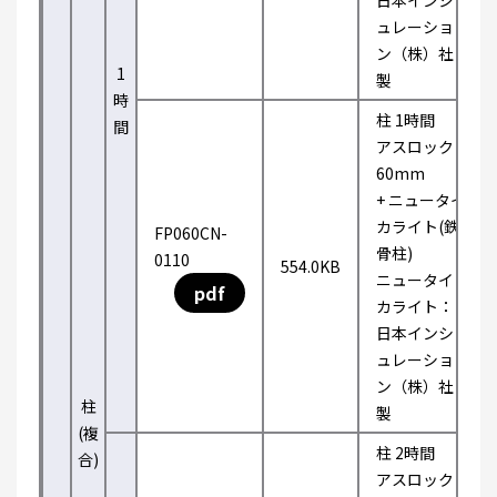
日本インシ
ュレーショ
ン（株）社
1
製
時
柱 1時間
間
アスロック
60mm
+ ニュータイ
カライト(鉄
FP060CN-
骨柱)
0110
554.0KB
ニュータイ
pdf
カライト：
日本インシ
ュレーショ
ン（株）社
柱
製
(複
柱 2時間
合)
アスロック