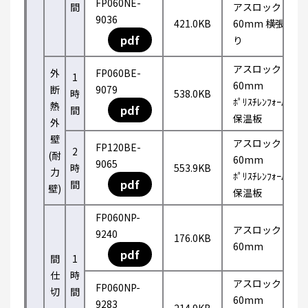
FP060NE-
間
アスロック
9036
421.0KB
60mm 横張
pdf
り
アスロック
外
FP060BE-
1
60mm
断
9079
時
538.0KB
ﾎﾟﾘｽﾁﾚﾝﾌｫｰﾑ
熱
pdf
間
保温板
外
壁
アスロック
FP120BE-
2
(耐
60mm
9065
時
553.9KB
力
ﾎﾟﾘｽﾁﾚﾝﾌｫｰﾑ
pdf
間
壁)
保温板
FP060NP-
アスロック
9240
176.0KB
60mm
pdf
間
1
仕
時
アスロック
FP060NP-
切
間
60mm
9283