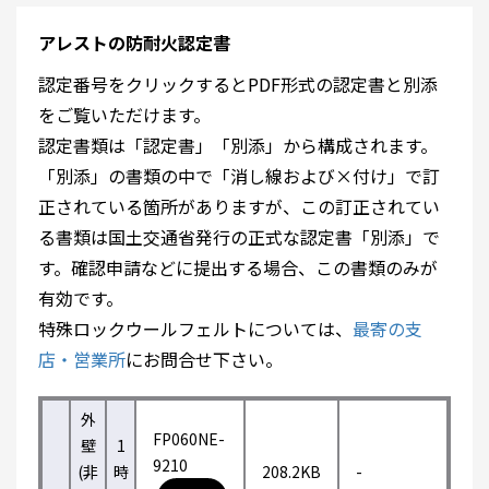
アレストの防耐火認定書
認定番号をクリックするとPDF形式の認定書と別添
をご覧いただけます。
認定書類は「認定書」「別添」から構成されます。
「別添」の書類の中で「消し線および×付け」で訂
正されている箇所がありますが、この訂正されてい
る書類は国土交通省発行の正式な認定書「別添」で
す。確認申請などに提出する場合、この書類のみが
有効です。
特殊ロックウールフェルトについては、
最寄の支
店・営業所
にお問合せ下さい。
外
FP060NE-
壁
1
9210
(非
時
208.2KB
-