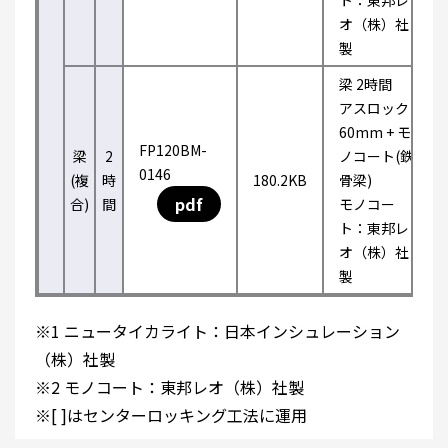
ト：東邦レ
オ（株）社
製
梁 2時間
アスロック
60mm + モ
FP120BM-
梁
2
ノコート(鉄
0146
(複
時
180.2KB
骨梁)
pdf
合)
間
モノコー
ト：東邦レ
オ（株）社
製
※1 ニュータイカライト：日本インシュレーション
（株）社製
※2 モノコート：東邦レオ（株）社製
※[ ]はセンターロッキング工法に運用