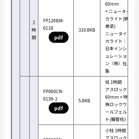
60mm
+ ニュータイ
カライト(鉄
FP120BM-
2
骨梁)
0118
時
310.8KB
ニュータイ
pdf
間
カライト：
日本インシ
ュレーショ
ン（株）社
製
柱 1時間
アスロック
FP060CN-
60mm + 特
0139-1
5.8KB
殊ロックウ
pdf
ールフェル
ト(鋼管柱)
小柱 1時間
アスロック