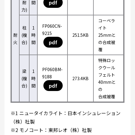
pdf
耐
間
力)
コーベラ
FP060CN-
柱
1
イト
9215
耐
(複
時
251.5KB
25mmと
pdf
火
合)
間
の合成被
覆
特殊ロッ
クウール
PF060BM-
梁
1
フェルト
9188
(複
時
273.4KB
40mmと
pdf
合)
間
の
合成被覆
※1 ニュータイカライト：日本インシュレーション
（株）社製
※2 モノコート：東邦レオ（株）社製