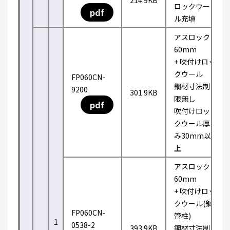
214.9KB
ロックウー
pdf
ル充填
アスロック
60mm
+ 吹付けロッ
クウール
FP060CN-
鋼材寸法制
9200
301.9KB
限無し
pdf
吹付けロッ
クウール厚
み30mm以
上
アスロック
60mm
+ 吹付けロッ
クウール(鋼
FP060CN-
管柱)
1
0538-2
393.9KB
鋼材寸法制