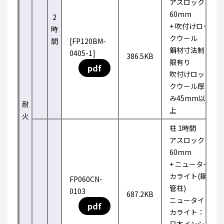
アスロック
60mm
2
+ 吹付けロッ
時
クウール
間
[FP120BM-
鋼材寸法制
0405-1]
386.5KB
限有り
pdf
吹付けロッ
クウール厚
み45mm以
耐
上
火
柱 1時間
アスロック
60mm
+ ニュータイ
カライト(鋼
FP060CN-
管柱)
0103
687.2KB
ニュータイ
pdf
カライト：