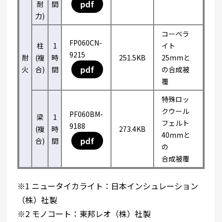
pdf
耐
間
力)
コーベラ
FP060CN-
柱
1
イト
9215
耐
(複
時
251.5KB
25mmと
pdf
火
合)
間
の合成被
覆
特殊ロッ
クウール
PF060BM-
梁
1
フェルト
9188
(複
時
273.4KB
40mmと
pdf
合)
間
の
合成被覆
※1 ニュータイカライト：日本インシュレーション
（株）社製
※2 モノコート：東邦レオ（株）社製