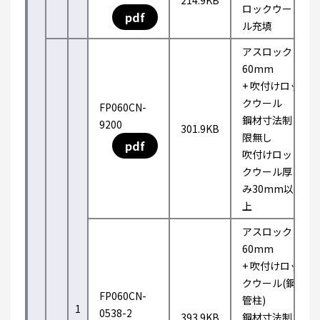
214.9KB
ロックウー
pdf
ル充填
アスロック
60mm
+ 吹付けロッ
クウール
FP060CN-
鋼材寸法制
9200
301.9KB
限無し
pdf
吹付けロッ
クウール厚
み30mm以
上
アスロック
60mm
+ 吹付けロッ
クウール(鋼
FP060CN-
管柱)
1
0538-2
393.9KB
鋼材寸法制