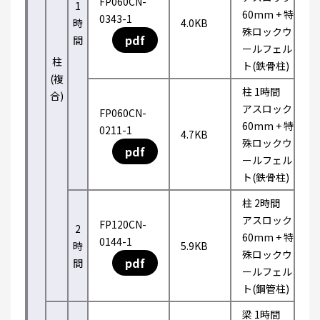
FP060CN-
1
60mm + 特
0343-1
時
4.0KB
殊ロックウ
pdf
間
ールフェル
柱
ト(鉄骨柱)
(複
柱 1時間
合)
アスロック
FP060CN-
60mm + 特
0211-1
4.7KB
殊ロックウ
pdf
ールフェル
ト(鉄骨柱)
柱 2時間
アスロック
FP120CN-
2
60mm + 特
0144-1
時
5.9KB
殊ロックウ
pdf
間
ールフェル
ト(鋼管柱)
梁 1時間