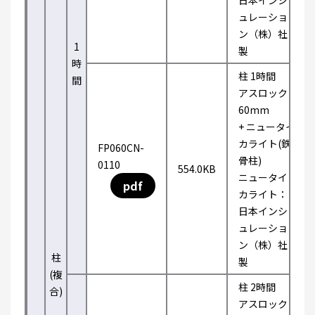
日本インシ
ュレーショ
ン（株）社
1
製
時
柱 1時間
間
アスロック
60mm
+ ニュータイ
カライト(鉄
FP060CN-
骨柱)
0110
554.0KB
ニュータイ
pdf
カライト：
日本インシ
ュレーショ
ン（株）社
柱
製
(複
柱 2時間
合)
アスロック