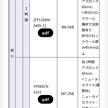
アスロック
60mm
2
+ 吹付けロッ
時
クウール
間
[FP120BM-
鋼材寸法制
0405-1]
386.5KB
限有り
pdf
吹付けロッ
クウール厚
み45mm以
耐
上
火
柱 1時間
アスロック
60mm
+ ニュータイ
カライト(鋼
FP060CN-
管柱)
0103
687.2KB
ニュータイ
pdf
カライト：