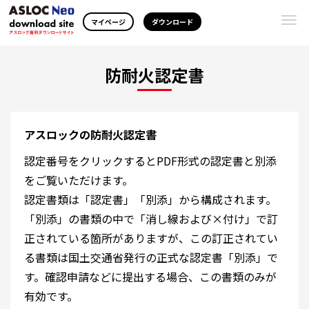
Togg
マイページ
ダウンロード
navi
防耐火認定書
アスロックの防耐火認定書
認定番号をクリックするとPDF形式の認定書と別添
をご覧いただけます。
認定書類は「認定書」「別添」から構成されます。
「別添」の書類の中で「消し線および×付け」で訂
正されている箇所がありますが、この訂正されてい
る書類は国土交通省発行の正式な認定書「別添」で
す。確認申請などに提出する場合、この書類のみが
有効です。