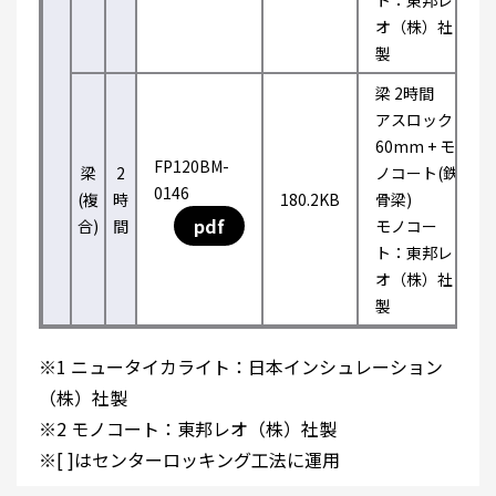
ト：東邦レ
オ（株）社
製
梁 2時間
アスロック
60mm + モ
FP120BM-
梁
2
ノコート(鉄
0146
(複
時
180.2KB
骨梁)
pdf
合)
間
モノコー
ト：東邦レ
オ（株）社
製
※1 ニュータイカライト：日本インシュレーション
（株）社製
※2 モノコート：東邦レオ（株）社製
※[ ]はセンターロッキング工法に運用