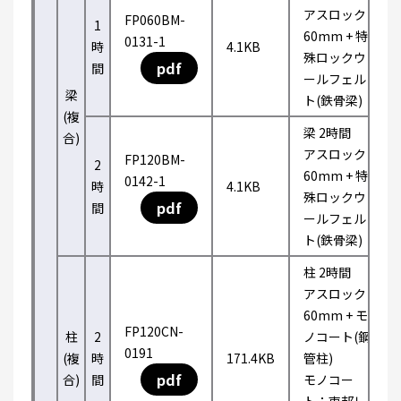
アスロック
FP060BM-
1
60mm + 特
0131-1
時
4.1KB
殊ロックウ
pdf
間
ールフェル
梁
ト(鉄骨梁)
(複
梁 2時間
合)
アスロック
FP120BM-
2
60mm + 特
0142-1
時
4.1KB
殊ロックウ
pdf
間
ールフェル
ト(鉄骨梁)
柱 2時間
アスロック
60mm + モ
FP120CN-
柱
2
ノコート(鋼
0191
(複
時
171.4KB
管柱)
pdf
合)
間
モノコー