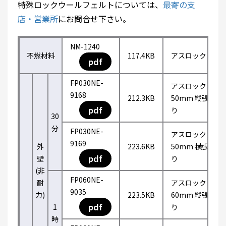
特殊ロックウールフェルトについては、
最寄の支
店・営業所
にお問合せ下さい。
NM-1240
不燃材料
117.4KB
アスロック
pdf
FP030NE-
アスロック
9168
212.3KB
50mm 縦張
pdf
り
30
分
FP030NE-
アスロック
9169
外
223.6KB
50mm 横張
pdf
壁
り
(非
FP060NE-
耐
アスロック
9035
力)
223.5KB
60mm 縦張
pdf
1
り
時