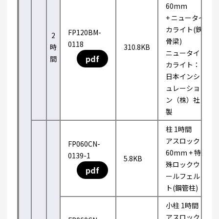
60mm
+ ニュータイ
カライト(鉄
FP120BM-
2
骨梁)
0118
時
310.8KB
ニュータイ
pdf
間
カライト：
日本インシ
ュレーショ
ン（株）社
製
柱 1時間
アスロック
FP060CN-
60mm + 特
0139-1
5.8KB
殊ロックウ
pdf
ールフェル
ト(鋼管柱)
小柱 1時間
アスロック