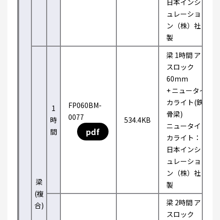
日本インシ
ュレーショ
ン（株）社
製
梁 1時間 ア
スロック
60mm
+ ニュータイ
カライト(鉄
FP060BM-
1
骨梁)
0077
時
534.4KB
ニュータイ
pdf
間
カライト：
日本インシ
ュレーショ
ン（株）社
梁
製
(複
梁 2時間 ア
合)
スロック