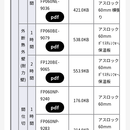
FP060NE-
間
アスロック
9036
421.0KB
60mm 横張
pdf
り
アスロック
外
FP060BE-
1
60mm
断
9079
時
538.0KB
ﾎﾟﾘｽﾁﾚﾝﾌｫｰﾑ
熱
pdf
間
保温板
外
壁
アスロック
FP120BE-
2
(耐
60mm
9065
時
553.9KB
力
ﾎﾟﾘｽﾁﾚﾝﾌｫｰﾑ
pdf
間
壁)
保温板
FP060NP-
アスロック
9240
176.0KB
60mm
pdf
間
1
仕
時
アスロック
FP060NP-
切
間
60mm
9283