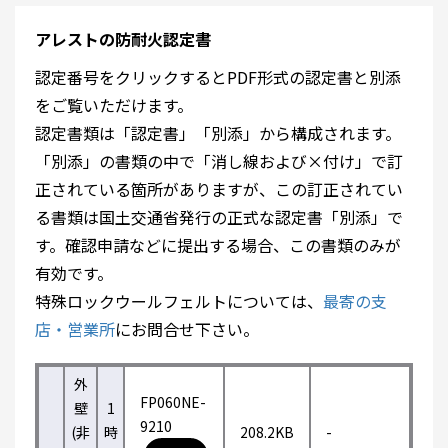
アレストの防耐火認定書
認定番号をクリックするとPDF形式の認定書と別添
をご覧いただけます。
認定書類は「認定書」「別添」から構成されます。
「別添」の書類の中で「消し線および×付け」で訂
正されている箇所がありますが、この訂正されてい
る書類は国土交通省発行の正式な認定書「別添」で
す。確認申請などに提出する場合、この書類のみが
有効です。
特殊ロックウールフェルトについては、
最寄の支
店・営業所
にお問合せ下さい。
外
FP060NE-
壁
1
9210
(非
時
208.2KB
-