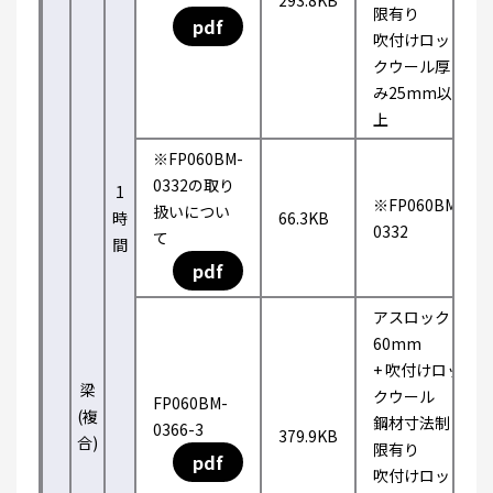
293.8KB
限有り
pdf
吹付けロッ
クウール厚
み25mm以
上
※FP060BM-
0332の取り
1
※FP060BM-
扱いについ
時
66.3KB
0332
て
間
pdf
アスロック
60mm
+ 吹付けロッ
梁
クウール
FP060BM-
(複
鋼材寸法制
0366-3
379.9KB
合)
限有り
pdf
吹付けロッ