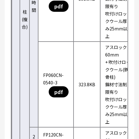
時
pdf
限有り
間
柱
吹付けロッ
(複
クウール厚
合)
み25mm以
上
アスロック
60mm
+ 吹付けロッ
クウール(鉄
FP060CN-
骨柱)
0540-3
323.8KB
鋼材寸法制
pdf
限有り
吹付けロッ
クウール厚
み25mm以
上
アスロック
FP120CN-
2