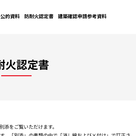
公的資料
防耐火認定書
建築確認申請参考資料
耐火認定書
と別添をご覧いただけます。
す。「別添」の書類の中で「消し線および×付け」で訂正さ