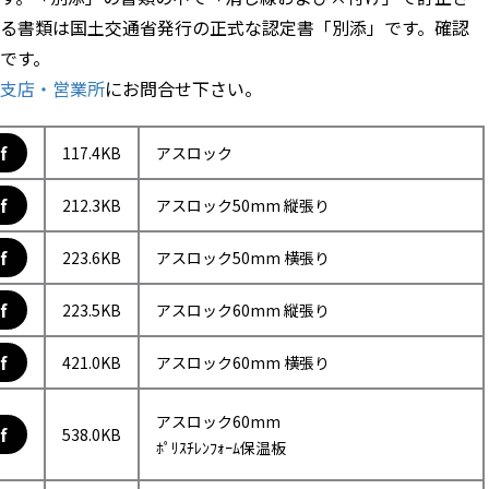
る書類は国土交通省発行の正式な認定書「別添」です。確認
です。
支店・営業所
にお問合せ下さい。
f
117.4KB
アスロック
f
212.3KB
アスロック50mm 縦張り
f
223.6KB
アスロック50mm 横張り
f
223.5KB
アスロック60mm 縦張り
f
421.0KB
アスロック60mm 横張り
アスロック60mm
f
538.0KB
ﾎﾟﾘｽﾁﾚﾝﾌｫｰﾑ保温板