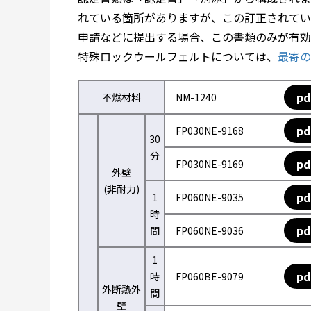
れている箇所がありますが、この訂正されてい
申請などに提出する場合、この書類のみが有効
特殊ロックウールフェルトについては、
最寄の
pd
不燃材料
NM-1240
pd
FP030NE-9168
30
分
pd
FP030NE-9169
外壁
(非耐力)
pd
1
FP060NE-9035
時
pd
間
FP060NE-9036
1
pd
時
FP060BE-9079
外断熱外
間
壁