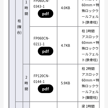
FP060CN-
1
60mm + 特
0343-1
時
4.0KB
殊ロックウ
pdf
間
ールフェル
柱
ト(鉄骨柱)
(複
柱 1時間
合)
アスロック
FP060CN-
60mm + 特
0211-1
4.7KB
殊ロックウ
pdf
ールフェル
ト(鉄骨柱)
柱 2時間
アスロック
FP120CN-
2
60mm + 特
0144-1
時
5.9KB
殊ロックウ
pdf
間
ールフェル
ト(鋼管柱)
梁 1時間