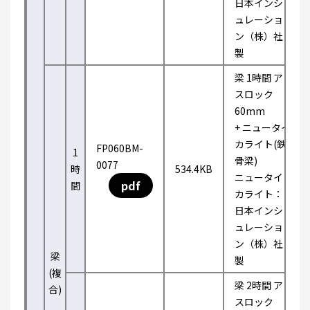
日本インシ
ュレーショ
ン（株）社
製
梁 1時間 ア
スロック
60mm
+ ニュータイ
カライト(鉄
FP060BM-
1
骨梁)
0077
時
534.4KB
ニュータイ
pdf
間
カライト：
日本インシ
ュレーショ
ン（株）社
梁
製
(複
梁 2時間 ア
合)
スロック