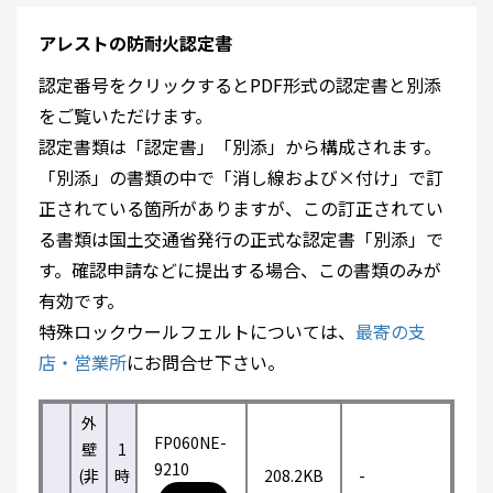
アレストの防耐火認定書
認定番号をクリックするとPDF形式の認定書と別添
をご覧いただけます。
認定書類は「認定書」「別添」から構成されます。
「別添」の書類の中で「消し線および×付け」で訂
正されている箇所がありますが、この訂正されてい
る書類は国土交通省発行の正式な認定書「別添」で
す。確認申請などに提出する場合、この書類のみが
有効です。
特殊ロックウールフェルトについては、
最寄の支
店・営業所
にお問合せ下さい。
外
FP060NE-
壁
1
9210
(非
時
208.2KB
-