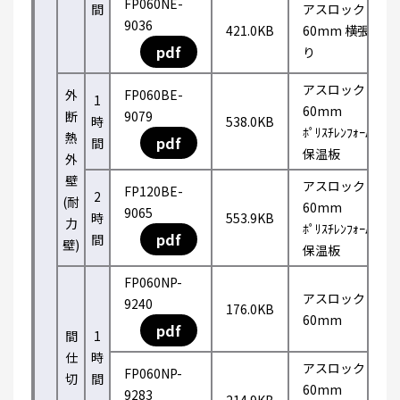
FP060NE-
間
アスロック
9036
421.0KB
60mm 横張
pdf
り
アスロック
外
FP060BE-
1
60mm
断
9079
時
538.0KB
ﾎﾟﾘｽﾁﾚﾝﾌｫｰﾑ
熱
pdf
間
保温板
外
壁
アスロック
FP120BE-
2
(耐
60mm
9065
時
553.9KB
力
ﾎﾟﾘｽﾁﾚﾝﾌｫｰﾑ
pdf
間
壁)
保温板
FP060NP-
アスロック
9240
176.0KB
60mm
pdf
間
1
仕
時
アスロック
FP060NP-
切
間
60mm
9283