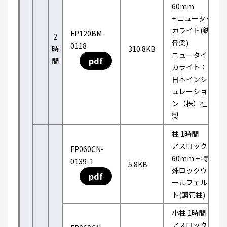
60mm
+ ニュータイ
カライト(鉄
FP120BM-
2
骨梁)
0118
時
310.8KB
ニュータイ
pdf
間
カライト：
日本インシ
ュレーショ
ン（株）社
製
柱 1時間
アスロック
FP060CN-
60mm + 特
0139-1
5.8KB
殊ロックウ
pdf
ールフェル
ト(鋼管柱)
小柱 1時間
アスロック