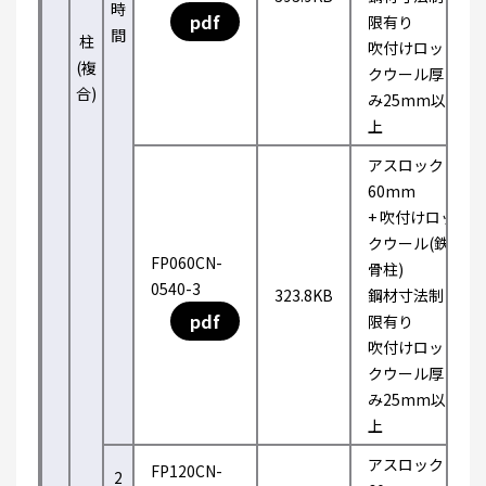
時
pdf
限有り
間
柱
吹付けロッ
(複
クウール厚
合)
み25mm以
上
アスロック
60mm
+ 吹付けロッ
クウール(鉄
FP060CN-
骨柱)
0540-3
323.8KB
鋼材寸法制
pdf
限有り
吹付けロッ
クウール厚
み25mm以
上
アスロック
FP120CN-
2