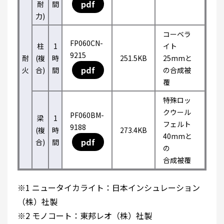
pdf
耐
間
力)
コーベラ
FP060CN-
柱
1
イト
9215
耐
(複
時
251.5KB
25mmと
pdf
火
合)
間
の合成被
覆
特殊ロッ
クウール
PF060BM-
梁
1
フェルト
9188
(複
時
273.4KB
40mmと
pdf
合)
間
の
合成被覆
※1 ニュータイカライト：日本インシュレーション
（株）社製
※2 モノコート：東邦レオ（株）社製