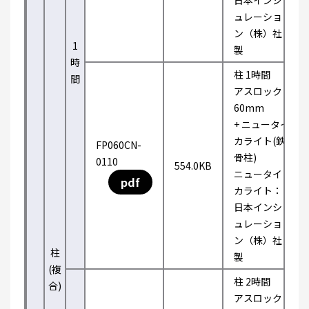
日本インシ
ュレーショ
ン（株）社
1
製
時
柱 1時間
間
アスロック
60mm
+ ニュータイ
カライト(鉄
FP060CN-
骨柱)
0110
554.0KB
ニュータイ
pdf
カライト：
日本インシ
ュレーショ
ン（株）社
柱
製
(複
柱 2時間
合)
アスロック