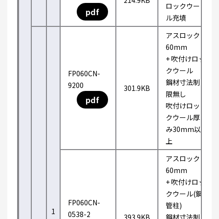
214.9KB
ロックウー
pdf
ル充填
アスロック
60mm
+ 吹付けロッ
クウール
FP060CN-
鋼材寸法制
9200
301.9KB
限無し
pdf
吹付けロッ
クウール厚
み30mm以
上
アスロック
60mm
+ 吹付けロッ
クウール(鋼
FP060CN-
管柱)
1
0538-2
393.9KB
鋼材寸法制