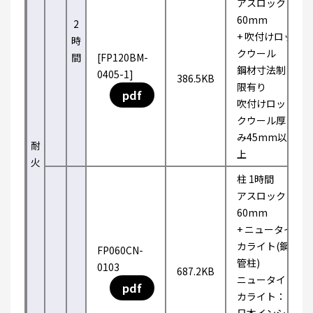
アスロック
60mm
2
+ 吹付けロッ
時
クウール
間
[FP120BM-
鋼材寸法制
0405-1]
386.5KB
限有り
pdf
吹付けロッ
クウール厚
み45mm以
耐
上
火
柱 1時間
アスロック
60mm
+ ニュータイ
カライト(鋼
FP060CN-
管柱)
0103
687.2KB
ニュータイ
pdf
カライト：