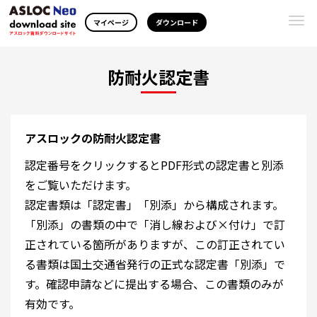
Togg
マイページ
ダウンロード
navi
防耐火認定書
アスロックの防耐火認定書
認定番号をクリックするとPDF形式の認定書と別添
をご覧いただけます。
認定書類は「認定書」「別添」から構成されます。
「別添」の書類の中で「消し線および×付け」で訂
正されている箇所がありますが、この訂正されてい
る書類は国土交通省発行の正式な認定書「別添」で
す。確認申請などに提出する場合、この書類のみが
有効です。