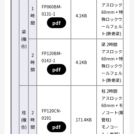
アスロック
FP060BM-
1
60mm + 特
0131-1
時
4.1KB
殊ロックウ
pdf
間
ールフェル
梁
ト(鉄骨梁)
(複
梁 2時間
合)
アスロック
FP120BM-
2
60mm + 特
0142-1
時
4.1KB
殊ロックウ
pdf
間
ールフェル
ト(鉄骨梁)
柱 2時間
アスロック
60mm + モ
FP120CN-
柱
2
ノコート(鋼
0191
(複
時
171.4KB
管柱)
pdf
合)
間
モノコー