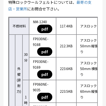
特殊ロックウールフェルトについては、
最寄の支
店・営業所
にお問合せ下さい。
NM-1240
不燃材料
117.4KB
アスロック
pdf
FP030NE-
アスロック
9168
212.3KB
50mm 縦張
pdf
り
30
分
FP030NE-
アスロック
9169
外
223.6KB
50mm 横張
pdf
壁
り
(非
FP060NE-
耐
アスロック
9035
力)
223.5KB
60mm 縦張
pdf
1
り
時