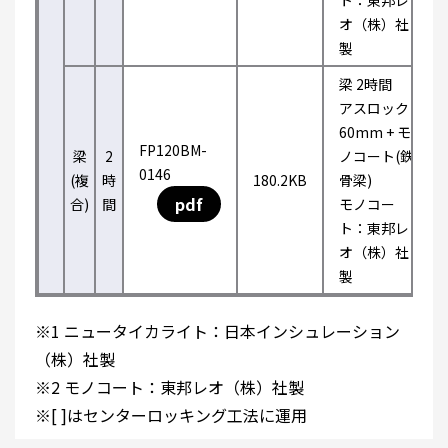
ト：東邦レ
オ（株）社
製
梁 2時間
アスロック
60mm + モ
FP120BM-
梁
2
ノコート(鉄
0146
(複
時
180.2KB
骨梁)
pdf
合)
間
モノコー
ト：東邦レ
オ（株）社
製
※1 ニュータイカライト：日本インシュレーション
（株）社製
※2 モノコート：東邦レオ（株）社製
※[ ]はセンターロッキング工法に運用