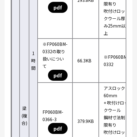
293.8KB
限有り
pdf
吹付けロッ
クウール厚
み25mm以
上
※FP060BM-
0332の取り
1
※FP060BM-
扱いについ
時
66.3KB
0332
て
間
pdf
アスロック
60mm
+ 吹付けロッ
梁
クウール
FP060BM-
(複
鋼材寸法制
0366-3
379.9KB
合)
限有り
pdf
吹付けロッ