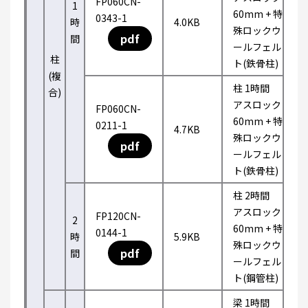
FP060CN-
1
60mm + 特
0343-1
時
4.0KB
殊ロックウ
pdf
間
ールフェル
柱
ト(鉄骨柱)
(複
柱 1時間
合)
アスロック
FP060CN-
60mm + 特
0211-1
4.7KB
殊ロックウ
pdf
ールフェル
ト(鉄骨柱)
柱 2時間
アスロック
FP120CN-
2
60mm + 特
0144-1
時
5.9KB
殊ロックウ
pdf
間
ールフェル
ト(鋼管柱)
梁 1時間