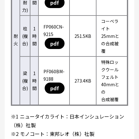
pdf
耐
間
力)
コーベラ
FP060CN-
柱
1
イト
9215
耐
(複
時
251.5KB
25mmと
pdf
火
合)
間
の合成被
覆
特殊ロッ
クウール
PF060BM-
梁
1
フェルト
9188
(複
時
273.4KB
40mmと
pdf
合)
間
の
合成被覆
※1 ニュータイカライト：日本インシュレーション
（株）社製
※2 モノコート：東邦レオ（株）社製