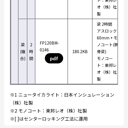
ト：東邦レ
オ（株）社
製
梁 2時間
アスロック
60mm + モ
FP120BM-
梁
2
ノコート(鉄
0146
(複
時
180.2KB
骨梁)
pdf
合)
間
モノコー
ト：東邦レ
オ（株）社
製
※1 ニュータイカライト：日本インシュレーション
（株）社製
※2 モノコート：東邦レオ（株）社製
※[ ]はセンターロッキング工法に運用