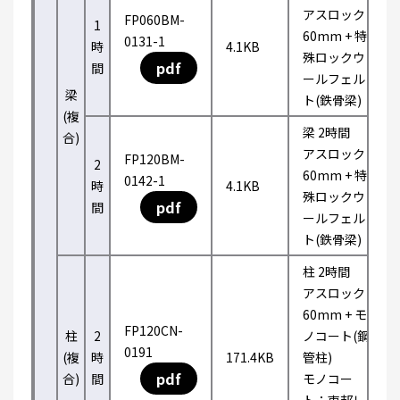
アスロック
FP060BM-
1
60mm + 特
0131-1
時
4.1KB
殊ロックウ
pdf
間
ールフェル
梁
ト(鉄骨梁)
(複
梁 2時間
合)
アスロック
FP120BM-
2
60mm + 特
0142-1
時
4.1KB
殊ロックウ
pdf
間
ールフェル
ト(鉄骨梁)
柱 2時間
アスロック
60mm + モ
FP120CN-
柱
2
ノコート(鋼
0191
(複
時
171.4KB
管柱)
pdf
合)
間
モノコー