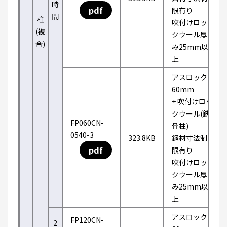
時
pdf
限有り
間
柱
吹付けロッ
(複
クウール厚
合)
み25mm以
上
アスロック
60mm
+ 吹付けロッ
クウール(鉄
FP060CN-
骨柱)
0540-3
323.8KB
鋼材寸法制
pdf
限有り
吹付けロッ
クウール厚
み25mm以
上
アスロック
FP120CN-
2