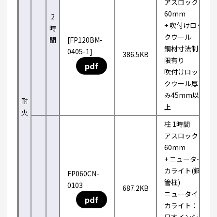
アスロック
60mm
2
+ 吹付けロッ
時
クウール
間
[FP120BM-
鋼材寸法制
0405-1]
386.5KB
限有り
pdf
吹付けロッ
クウール厚
み45mm以
耐
上
火
柱 1時間
アスロック
60mm
+ ニュータイ
カライト(鋼
FP060CN-
管柱)
0103
687.2KB
ニュータイ
pdf
カライト：