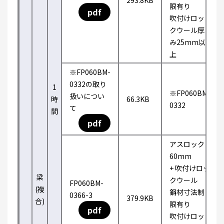
293.8KB
限有り
pdf
吹付けロッ
クウール厚
み25mm以
上
※FP060BM-
0332の取り
1
※FP060BM-
扱いについ
時
66.3KB
0332
て
間
pdf
アスロック
60mm
+ 吹付けロッ
梁
クウール
FP060BM-
(複
鋼材寸法制
0366-3
379.9KB
合)
限有り
pdf
吹付けロッ