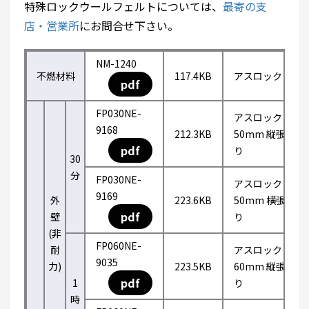
特殊ロックウールフェルトについては、
最寄の支
店・営業所
にお問合せ下さい。
NM-1240
不燃材料
117.4KB
アスロック
pdf
FP030NE-
アスロック
9168
212.3KB
50mm 縦張
pdf
り
30
分
FP030NE-
アスロック
9169
外
223.6KB
50mm 横張
pdf
壁
り
(非
FP060NE-
耐
アスロック
9035
力)
223.5KB
60mm 縦張
pdf
1
り
時