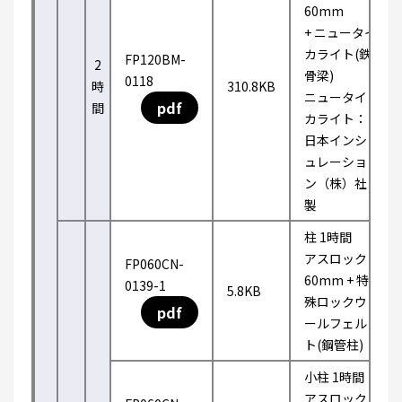
60mm
+ ニュータイ
カライト(鉄
FP120BM-
2
骨梁)
0118
時
310.8KB
ニュータイ
pdf
間
カライト：
日本インシ
ュレーショ
ン（株）社
製
柱 1時間
アスロック
FP060CN-
60mm + 特
0139-1
5.8KB
殊ロックウ
pdf
ールフェル
ト(鋼管柱)
小柱 1時間
アスロック