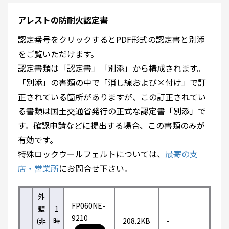
アレストの防耐火認定書
認定番号をクリックするとPDF形式の認定書と別添
をご覧いただけます。
認定書類は「認定書」「別添」から構成されます。
「別添」の書類の中で「消し線および×付け」で訂
正されている箇所がありますが、この訂正されてい
る書類は国土交通省発行の正式な認定書「別添」で
す。確認申請などに提出する場合、この書類のみが
有効です。
特殊ロックウールフェルトについては、
最寄の支
店・営業所
にお問合せ下さい。
外
FP060NE-
壁
1
9210
(非
時
208.2KB
-