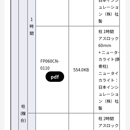
日本インシ
ュレーショ
ン（株）社
1
製
時
柱 1時間
間
アスロック
60mm
+ ニュータイ
カライト(鉄
FP060CN-
骨柱)
0110
554.0KB
ニュータイ
pdf
カライト：
日本インシ
ュレーショ
ン（株）社
柱
製
(複
柱 2時間
合)
アスロック