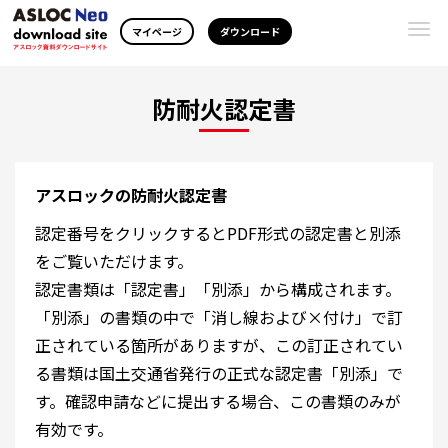
Togg
マイページ
ダウンロード
navi
防耐火認定書
アスロックの防耐火認定書
認定番号をクリックするとPDF形式の認定書と別添
をご覧いただけます。
認定書類は「認定書」「別添」から構成されます。
「別添」の書類の中で「消し線および×付け」で訂
正されている箇所がありますが、この訂正されてい
る書類は国土交通省発行の正式な認定書「別添」で
す。確認申請などに提出する場合、この書類のみが
有効です。