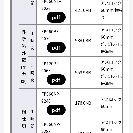
FP060NE-
間
アスロック
9036
421.0KB
60mm 横張
pdf
り
アスロック
外
FP060BE-
1
60mm
断
9079
時
538.0KB
ﾎﾟﾘｽﾁﾚﾝﾌｫｰﾑ
熱
pdf
間
保温板
外
壁
アスロック
FP120BE-
2
(耐
60mm
9065
時
553.9KB
力
ﾎﾟﾘｽﾁﾚﾝﾌｫｰﾑ
pdf
間
壁)
保温板
FP060NP-
アスロック
9240
176.0KB
60mm
pdf
間
1
仕
時
アスロック
FP060NP-
切
間
60mm
9283