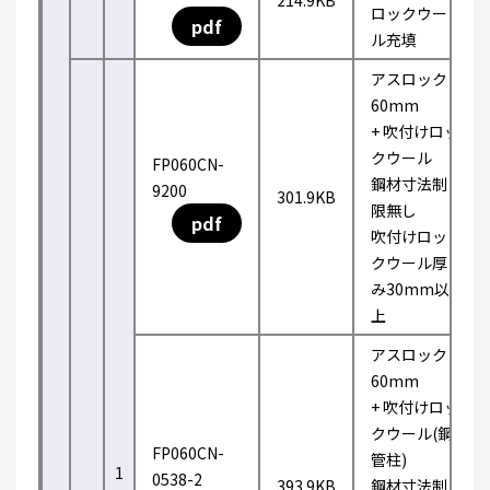
214.9KB
ロックウー
pdf
ル充填
アスロック
60mm
+ 吹付けロッ
クウール
FP060CN-
鋼材寸法制
9200
301.9KB
限無し
pdf
吹付けロッ
クウール厚
み30mm以
上
アスロック
60mm
+ 吹付けロッ
クウール(鋼
FP060CN-
管柱)
1
0538-2
393.9KB
鋼材寸法制