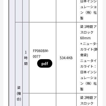
日本インシ
ュレーショ
ン（株）社
製
梁 1時間 ア
スロック
60mm
+ ニュータイ
カライト(鉄
FP060BM-
1
骨梁)
0077
時
534.4KB
ニュータイ
pdf
間
カライト：
日本インシ
ュレーショ
ン（株）社
梁
製
(複
梁 2時間 ア
合)
スロック