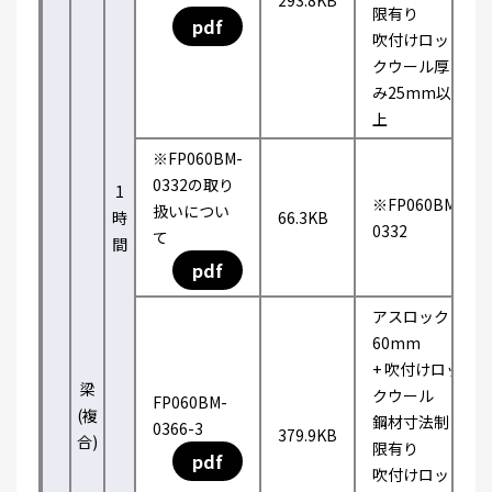
293.8KB
限有り
pdf
吹付けロッ
クウール厚
み25mm以
上
※FP060BM-
0332の取り
1
※FP060BM-
扱いについ
時
66.3KB
0332
て
間
pdf
アスロック
60mm
+ 吹付けロッ
梁
クウール
FP060BM-
(複
鋼材寸法制
0366-3
379.9KB
合)
限有り
pdf
吹付けロッ