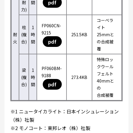
pdf
耐
間
力)
コーベラ
FP060CN-
柱
1
イト
9215
耐
(複
時
251.5KB
25mmと
pdf
火
合)
間
の合成被
覆
特殊ロッ
クウール
PF060BM-
梁
1
フェルト
9188
(複
時
273.4KB
40mmと
pdf
合)
間
の
合成被覆
※1 ニュータイカライト：日本インシュレーション
（株）社製
※2 モノコート：東邦レオ（株）社製