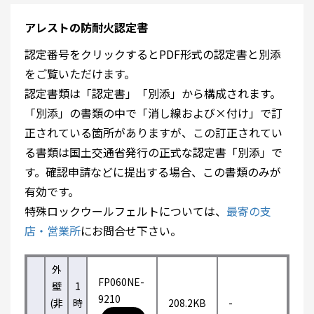
アレストの防耐火認定書
認定番号をクリックするとPDF形式の認定書と別添
をご覧いただけます。
認定書類は「認定書」「別添」から構成されます。
「別添」の書類の中で「消し線および×付け」で訂
正されている箇所がありますが、この訂正されてい
る書類は国土交通省発行の正式な認定書「別添」で
す。確認申請などに提出する場合、この書類のみが
有効です。
特殊ロックウールフェルトについては、
最寄の支
店・営業所
にお問合せ下さい。
外
FP060NE-
壁
1
9210
(非
時
208.2KB
-