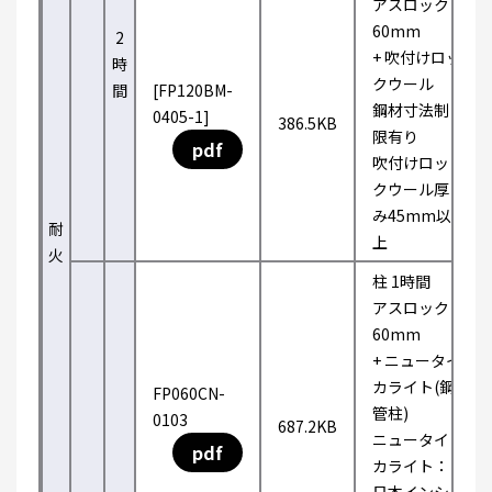
アスロック
60mm
2
+ 吹付けロッ
時
クウール
間
[FP120BM-
鋼材寸法制
0405-1]
386.5KB
限有り
pdf
吹付けロッ
クウール厚
み45mm以
耐
上
火
柱 1時間
アスロック
60mm
+ ニュータイ
カライト(鋼
FP060CN-
管柱)
0103
687.2KB
ニュータイ
pdf
カライト：