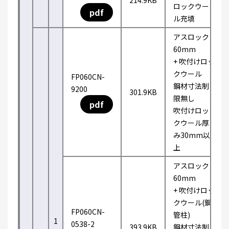
214.9KB
ロックウー
pdf
ル充填
アスロック
60mm
+ 吹付けロッ
クウール
FP060CN-
鋼材寸法制
9200
301.9KB
限無し
pdf
吹付けロッ
クウール厚
み30mm以
上
アスロック
60mm
+ 吹付けロッ
クウール(鋼
FP060CN-
管柱)
1
0538-2
393.9KB
鋼材寸法制