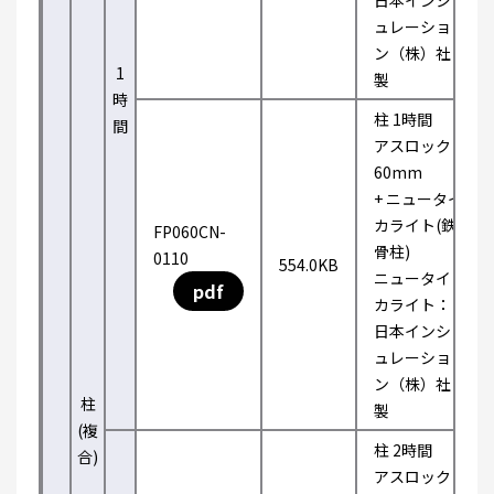
日本インシ
ュレーショ
ン（株）社
1
製
時
柱 1時間
間
アスロック
60mm
+ ニュータイ
カライト(鉄
FP060CN-
骨柱)
0110
554.0KB
ニュータイ
pdf
カライト：
日本インシ
ュレーショ
ン（株）社
柱
製
(複
柱 2時間
合)
アスロック