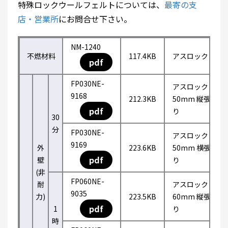
特殊ロックウールフェルトについては、
最寄の支
店・営業所
にお問合せ下さい。
NM-1240
不燃材料
117.4KB
アスロック
pdf
FP030NE-
アスロック
9168
212.3KB
50mm 縦張
pdf
り
30
分
FP030NE-
アスロック
9169
外
223.6KB
50mm 横張
pdf
壁
り
(非
FP060NE-
耐
アスロック
9035
力)
223.5KB
60mm 縦張
pdf
1
り
時