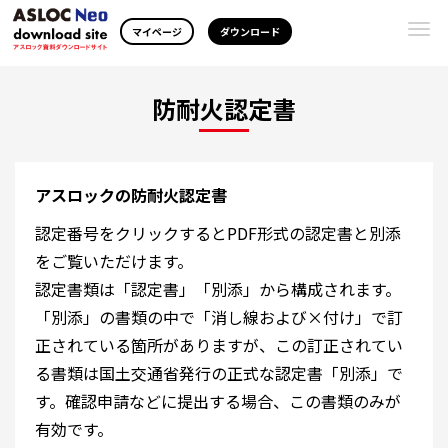
Togg
マイページ
ダウンロード
navi
防耐火認定書
アスロックの防耐火認定書
認定番号をクリックするとPDF形式の認定書と別添
をご覧いただけます。
認定書類は「認定書」「別添」から構成されます。
「別添」の書類の中で「消し線および×付け」で訂
正されている箇所がありますが、この訂正されてい
る書類は国土交通省発行の正式な認定書「別添」で
す。確認申請などに提出する場合、この書類のみが
有効です。