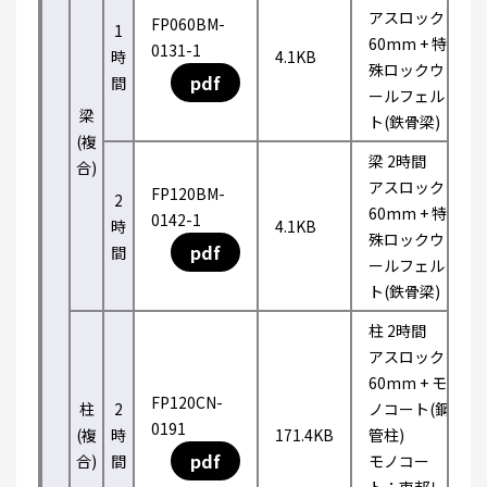
アスロック
FP060BM-
1
60mm + 特
0131-1
時
4.1KB
殊ロックウ
pdf
間
ールフェル
梁
ト(鉄骨梁)
(複
梁 2時間
合)
アスロック
FP120BM-
2
60mm + 特
0142-1
時
4.1KB
殊ロックウ
pdf
間
ールフェル
ト(鉄骨梁)
柱 2時間
アスロック
60mm + モ
FP120CN-
柱
2
ノコート(鋼
0191
(複
時
171.4KB
管柱)
pdf
合)
間
モノコー