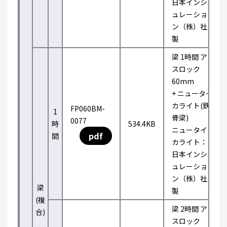
日本インシ
ュレーショ
ン（株）社
製
梁 1時間 ア
スロック
60mm
+ ニュータイ
カライト(鉄
FP060BM-
1
骨梁)
0077
時
534.4KB
ニュータイ
pdf
間
カライト：
日本インシ
ュレーショ
ン（株）社
梁
製
(複
梁 2時間 ア
合)
スロック