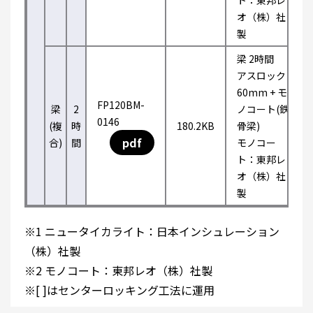
ト：東邦レ
オ（株）社
製
梁 2時間
アスロック
60mm + モ
FP120BM-
梁
2
ノコート(鉄
0146
(複
時
180.2KB
骨梁)
pdf
合)
間
モノコー
ト：東邦レ
オ（株）社
製
※1 ニュータイカライト：日本インシュレーション
（株）社製
※2 モノコート：東邦レオ（株）社製
※[ ]はセンターロッキング工法に運用