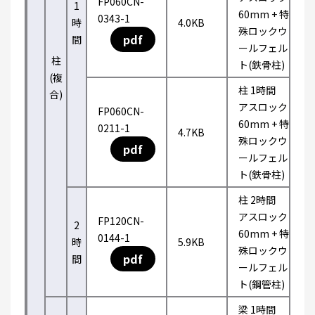
FP060CN-
1
60mm + 特
0343-1
時
4.0KB
殊ロックウ
pdf
間
ールフェル
柱
ト(鉄骨柱)
(複
柱 1時間
合)
アスロック
FP060CN-
60mm + 特
0211-1
4.7KB
殊ロックウ
pdf
ールフェル
ト(鉄骨柱)
柱 2時間
アスロック
FP120CN-
2
60mm + 特
0144-1
時
5.9KB
殊ロックウ
pdf
間
ールフェル
ト(鋼管柱)
梁 1時間