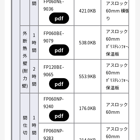
FP060NE-
間
アスロック
9036
421.0KB
60mm 横張
pdf
り
アスロック
外
FP060BE-
1
60mm
断
9079
時
538.0KB
ﾎﾟﾘｽﾁﾚﾝﾌｫｰﾑ
熱
pdf
間
保温板
外
壁
アスロック
FP120BE-
2
(耐
60mm
9065
時
553.9KB
力
ﾎﾟﾘｽﾁﾚﾝﾌｫｰﾑ
pdf
間
壁)
保温板
FP060NP-
アスロック
9240
176.0KB
60mm
pdf
間
1
仕
時
アスロック
FP060NP-
切
間
60mm
9283