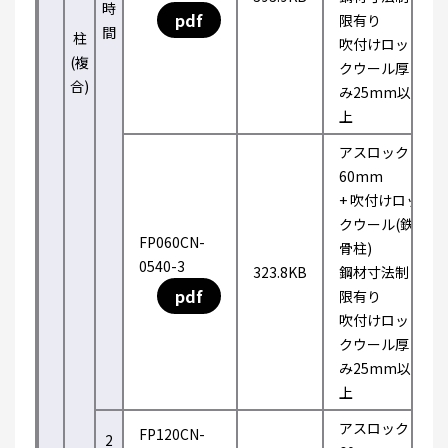
時
pdf
限有り
間
柱
吹付けロッ
(複
クウール厚
合)
み25mm以
上
アスロック
60mm
+ 吹付けロッ
クウール(鉄
FP060CN-
骨柱)
0540-3
323.8KB
鋼材寸法制
pdf
限有り
吹付けロッ
クウール厚
み25mm以
上
アスロック
FP120CN-
2