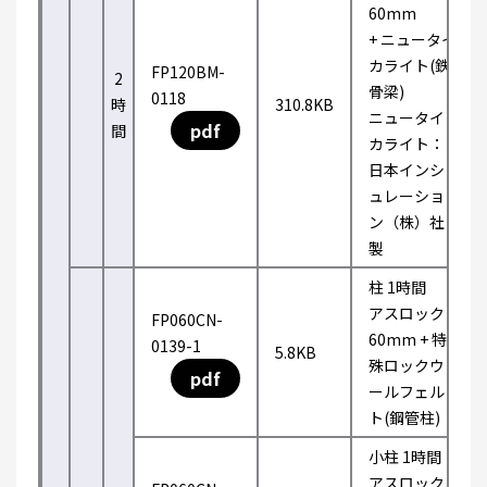
60mm
+ ニュータイ
カライト(鉄
FP120BM-
2
骨梁)
0118
時
310.8KB
ニュータイ
pdf
間
カライト：
日本インシ
ュレーショ
ン（株）社
製
柱 1時間
アスロック
FP060CN-
60mm + 特
0139-1
5.8KB
殊ロックウ
pdf
ールフェル
ト(鋼管柱)
小柱 1時間
アスロック