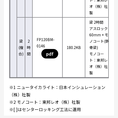
ト：東邦レ
オ（株）社
製
梁 2時間
アスロック
60mm + モ
FP120BM-
梁
2
ノコート(鉄
0146
(複
時
180.2KB
骨梁)
pdf
合)
間
モノコー
ト：東邦レ
オ（株）社
製
※1 ニュータイカライト：日本インシュレーション
（株）社製
※2 モノコート：東邦レオ（株）社製
※[ ]はセンターロッキング工法に運用