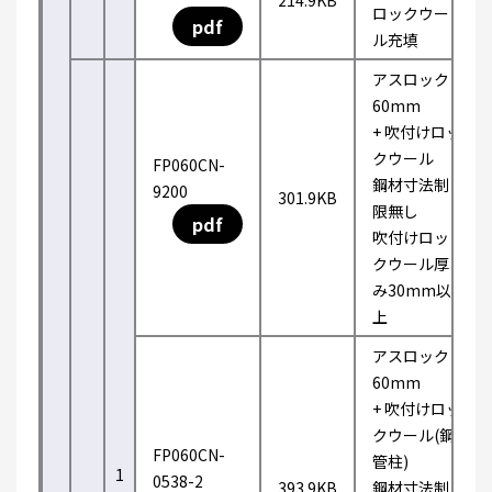
214.9KB
ロックウー
pdf
ル充填
アスロック
60mm
+ 吹付けロッ
クウール
FP060CN-
鋼材寸法制
9200
301.9KB
限無し
pdf
吹付けロッ
クウール厚
み30mm以
上
アスロック
60mm
+ 吹付けロッ
クウール(鋼
FP060CN-
管柱)
1
0538-2
393.9KB
鋼材寸法制