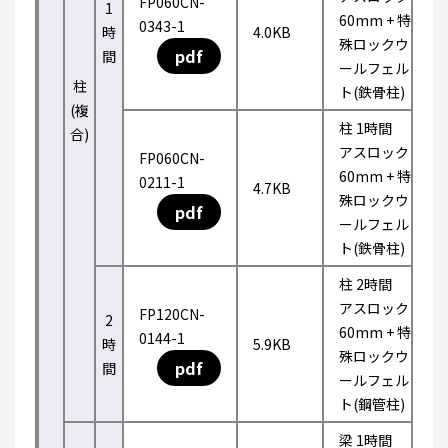
FP060CN-
1
60mm + 特
0343-1
時
4.0KB
殊ロックウ
pdf
間
ールフェル
柱
ト(鉄骨柱)
(複
柱 1時間
合)
アスロック
FP060CN-
60mm + 特
0211-1
4.7KB
殊ロックウ
pdf
ールフェル
ト(鉄骨柱)
柱 2時間
アスロック
FP120CN-
2
60mm + 特
0144-1
時
5.9KB
殊ロックウ
pdf
間
ールフェル
ト(鋼管柱)
梁 1時間