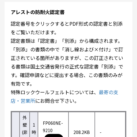
アレストの防耐火認定書
認定番号をクリックするとPDF形式の認定書と別添
をご覧いただけます。
認定書類は「認定書」「別添」から構成されます。
「別添」の書類の中で「消し線および×付け」で訂
正されている箇所がありますが、この訂正されてい
る書類は国土交通省発行の正式な認定書「別添」で
す。確認申請などに提出する場合、この書類のみが
有効です。
特殊ロックウールフェルトについては、
最寄の支
店・営業所
にお問合せ下さい。
外
FP060NE-
壁
1
9210
(非
時
208.2KB
-