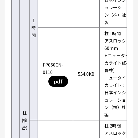
日本インシ
ュレーショ
ン（株）社
1
製
時
柱 1時間
間
アスロック
60mm
+ ニュータイ
カライト(鉄
FP060CN-
骨柱)
0110
554.0KB
ニュータイ
pdf
カライト：
日本インシ
ュレーショ
ン（株）社
柱
製
(複
柱 2時間
合)
アスロック