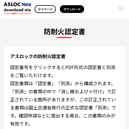
Togg
マイページ
ダウンロード
navi
防耐火認定書
アスロックの防耐火認定書
認定番号をクリックするとPDF形式の認定書と別添
をご覧いただけます。
認定書類は「認定書」「別添」から構成されます。
「別添」の書類の中で「消し線および×付け」で訂
正されている箇所がありますが、この訂正されてい
る書類は国土交通省発行の正式な認定書「別添」で
す。確認申請などに提出する場合、この書類のみが
有効です。