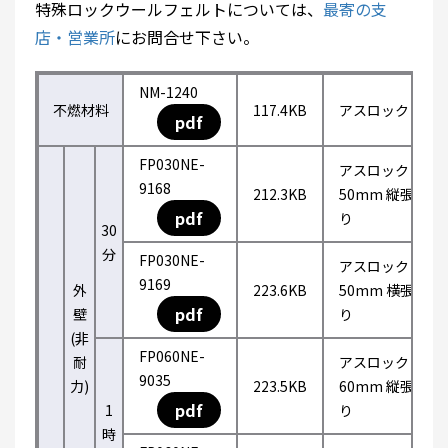
特殊ロックウールフェルトについては、
最寄の支
店・営業所
にお問合せ下さい。
NM-1240
不燃材料
117.4KB
アスロック
pdf
FP030NE-
アスロック
9168
212.3KB
50mm 縦張
pdf
り
30
分
FP030NE-
アスロック
9169
外
223.6KB
50mm 横張
pdf
壁
り
(非
FP060NE-
耐
アスロック
9035
力)
223.5KB
60mm 縦張
pdf
1
り
時