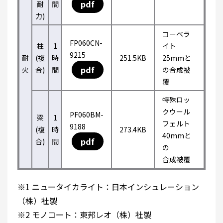
pdf
耐
間
力)
コーベラ
FP060CN-
柱
1
イト
9215
耐
(複
時
251.5KB
25mmと
pdf
火
合)
間
の合成被
覆
特殊ロッ
クウール
PF060BM-
梁
1
フェルト
9188
(複
時
273.4KB
40mmと
pdf
合)
間
の
合成被覆
※1 ニュータイカライト：日本インシュレーション
（株）社製
※2 モノコート：東邦レオ（株）社製