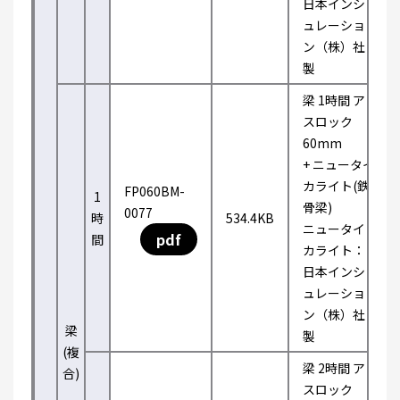
日本インシ
ュレーショ
ン（株）社
製
梁 1時間 ア
スロック
60mm
+ ニュータイ
カライト(鉄
FP060BM-
1
骨梁)
0077
時
534.4KB
ニュータイ
pdf
間
カライト：
日本インシ
ュレーショ
ン（株）社
梁
製
(複
梁 2時間 ア
合)
スロック