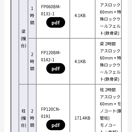
アスロック
FP060BM-
1
60mm + 特
0131-1
時
4.1KB
殊ロックウ
pdf
間
ールフェル
梁
ト(鉄骨梁)
(複
梁 2時間
合)
アスロック
FP120BM-
2
60mm + 特
0142-1
時
4.1KB
殊ロックウ
pdf
間
ールフェル
ト(鉄骨梁)
柱 2時間
アスロック
60mm + モ
FP120CN-
柱
2
ノコート(鋼
0191
(複
時
171.4KB
管柱)
pdf
合)
間
モノコー