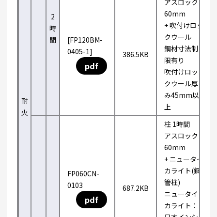
アスロック
60mm
2
+ 吹付けロッ
時
クウール
間
[FP120BM-
鋼材寸法制
0405-1]
386.5KB
限有り
pdf
吹付けロッ
クウール厚
み45mm以
耐
上
火
柱 1時間
アスロック
60mm
+ ニュータイ
カライト(鋼
FP060CN-
管柱)
0103
687.2KB
ニュータイ
pdf
カライト：