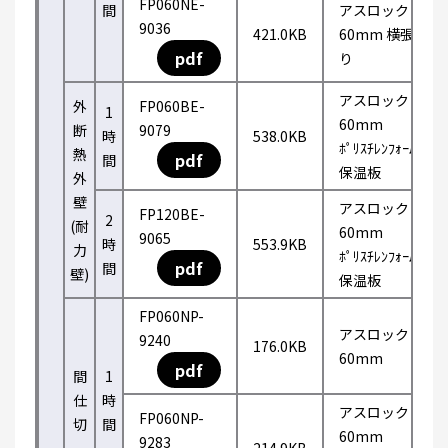
FP060NE-
間
アスロック
9036
421.0KB
60mm 横張
pdf
り
アスロック
外
FP060BE-
1
60mm
断
9079
時
538.0KB
ﾎﾟﾘｽﾁﾚﾝﾌｫｰﾑ
熱
pdf
間
保温板
外
壁
アスロック
FP120BE-
2
(耐
60mm
9065
時
553.9KB
力
ﾎﾟﾘｽﾁﾚﾝﾌｫｰﾑ
pdf
間
壁)
保温板
FP060NP-
アスロック
9240
176.0KB
60mm
pdf
間
1
仕
時
アスロック
FP060NP-
切
間
60mm
9283