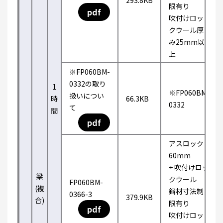
293.8KB
限有り
pdf
吹付けロッ
クウール厚
み25mm以
上
※FP060BM-
0332の取り
1
※FP060BM-
扱いについ
時
66.3KB
0332
て
間
pdf
アスロック
60mm
+ 吹付けロッ
梁
クウール
FP060BM-
(複
鋼材寸法制
0366-3
379.9KB
合)
限有り
pdf
吹付けロッ