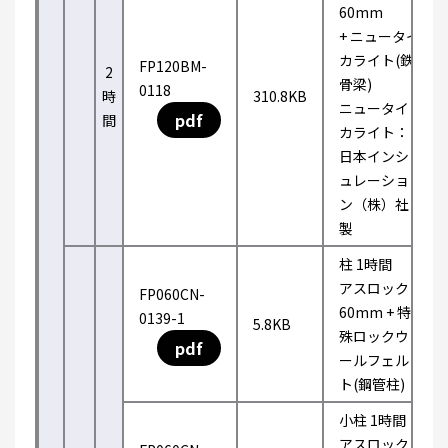
60mm
+ ニュータイ
カライト(鉄
FP120BM-
2
骨梁)
0118
時
310.8KB
ニュータイ
pdf
間
カライト：
日本インシ
ュレーショ
ン（株）社
製
柱 1時間
アスロック
FP060CN-
60mm + 特
0139-1
5.8KB
殊ロックウ
pdf
ールフェル
ト(鋼管柱)
小柱 1時間
アスロック