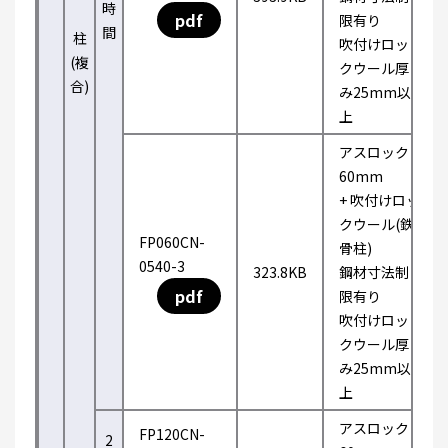
時
pdf
限有り
間
柱
吹付けロッ
(複
クウール厚
合)
み25mm以
上
アスロック
60mm
+ 吹付けロッ
クウール(鉄
FP060CN-
骨柱)
0540-3
323.8KB
鋼材寸法制
pdf
限有り
吹付けロッ
クウール厚
み25mm以
上
アスロック
FP120CN-
2