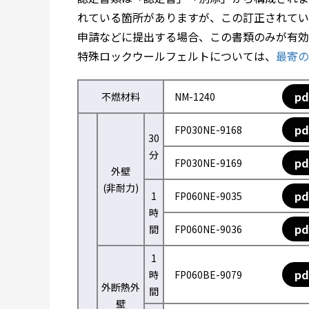
れている箇所がありますが、この訂正されてい
申請などに提出する場合、この書類のみが有効
特殊ロックウールフェルトについては、
最寄の
pd
不燃材料
NM-1240
pd
FP030NE-9168
30
分
pd
FP030NE-9169
外壁
(非耐力)
pd
1
FP060NE-9035
時
pd
間
FP060NE-9036
1
pd
時
FP060BE-9079
外断熱外
間
壁