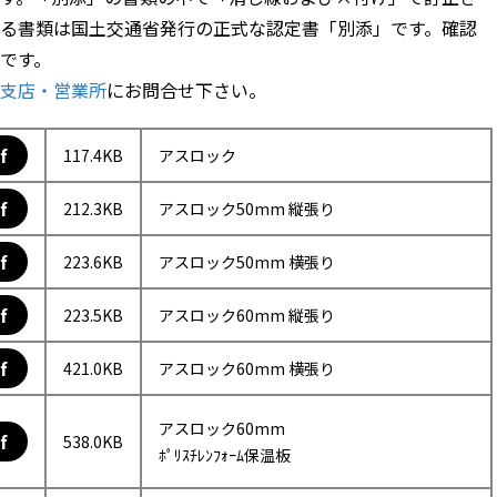
る書類は国土交通省発行の正式な認定書「別添」です。確認
です。
支店・営業所
にお問合せ下さい。
f
117.4KB
アスロック
f
212.3KB
アスロック50mm 縦張り
f
223.6KB
アスロック50mm 横張り
f
223.5KB
アスロック60mm 縦張り
f
421.0KB
アスロック60mm 横張り
アスロック60mm
f
538.0KB
ﾎﾟﾘｽﾁﾚﾝﾌｫｰﾑ保温板