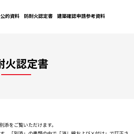
公的資料
防耐火認定書
建築確認申請参考資料
耐火認定書
と別添をご覧いただけます。
す。「別添」の書類の中で「消し線および×付け」で訂正さ