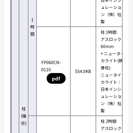
日本インシ
ュレーショ
ン（株）社
1
製
時
柱 1時間
間
アスロック
60mm
+ ニュータイ
カライト(鉄
FP060CN-
骨柱)
0110
554.0KB
ニュータイ
pdf
カライト：
日本インシ
ュレーショ
ン（株）社
柱
製
(複
柱 2時間
合)
アスロック