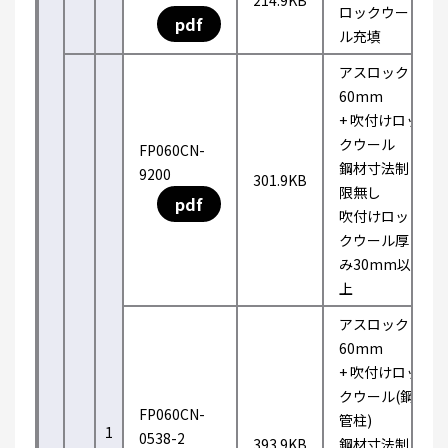
214.9KB
ロックウー
pdf
ル充填
アスロック
60mm
+ 吹付けロッ
クウール
FP060CN-
鋼材寸法制
9200
301.9KB
限無し
pdf
吹付けロッ
クウール厚
み30mm以
上
アスロック
60mm
+ 吹付けロッ
クウール(鋼
FP060CN-
管柱)
1
0538-2
393.9KB
鋼材寸法制