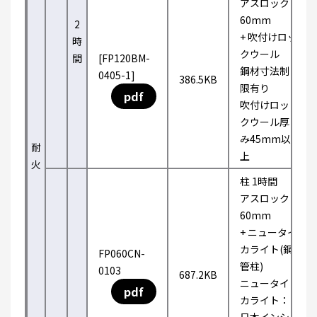
アスロック
60mm
2
+ 吹付けロッ
時
クウール
間
[FP120BM-
鋼材寸法制
0405-1]
386.5KB
限有り
pdf
吹付けロッ
クウール厚
み45mm以
耐
上
火
柱 1時間
アスロック
60mm
+ ニュータイ
カライト(鋼
FP060CN-
管柱)
0103
687.2KB
ニュータイ
pdf
カライト：