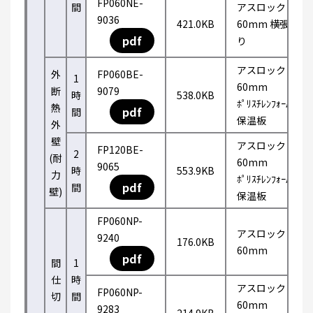
FP060NE-
間
アスロック
9036
421.0KB
60mm 横張
pdf
り
アスロック
外
FP060BE-
1
60mm
断
9079
時
538.0KB
ﾎﾟﾘｽﾁﾚﾝﾌｫｰﾑ
熱
pdf
間
保温板
外
壁
アスロック
FP120BE-
2
(耐
60mm
9065
時
553.9KB
力
ﾎﾟﾘｽﾁﾚﾝﾌｫｰﾑ
pdf
間
壁)
保温板
FP060NP-
アスロック
9240
176.0KB
60mm
pdf
間
1
仕
時
アスロック
FP060NP-
切
間
60mm
9283