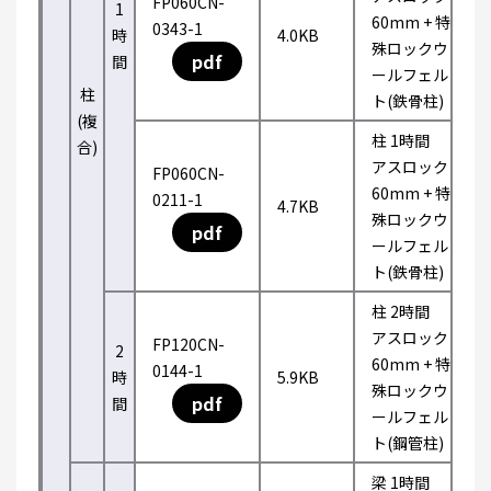
FP060CN-
1
60mm + 特
0343-1
時
4.0KB
殊ロックウ
pdf
間
ールフェル
柱
ト(鉄骨柱)
(複
柱 1時間
合)
アスロック
FP060CN-
60mm + 特
0211-1
4.7KB
殊ロックウ
pdf
ールフェル
ト(鉄骨柱)
柱 2時間
アスロック
FP120CN-
2
60mm + 特
0144-1
時
5.9KB
殊ロックウ
pdf
間
ールフェル
ト(鋼管柱)
梁 1時間