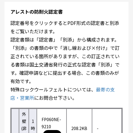
アレストの防耐火認定書
認定番号をクリックするとPDF形式の認定書と別添
をご覧いただけます。
認定書類は「認定書」「別添」から構成されます。
「別添」の書類の中で「消し線および×付け」で訂
正されている箇所がありますが、この訂正されてい
る書類は国土交通省発行の正式な認定書「別添」で
す。確認申請などに提出する場合、この書類のみが
有効です。
特殊ロックウールフェルトについては、
最寄の支
店・営業所
にお問合せ下さい。
外
FP060NE-
壁
1
9210
(非
時
208.2KB
-