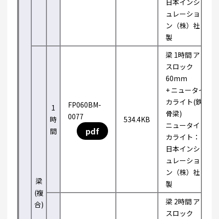
日本インシ
ュレーショ
ン（株）社
製
梁 1時間 ア
スロック
60mm
+ ニュータイ
カライト(鉄
FP060BM-
1
骨梁)
0077
時
534.4KB
ニュータイ
pdf
間
カライト：
日本インシ
ュレーショ
ン（株）社
梁
製
(複
梁 2時間 ア
合)
スロック