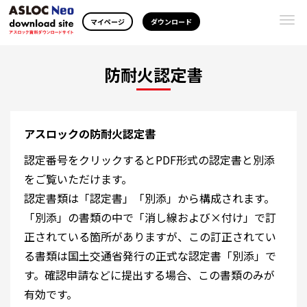
Togg
マイページ
ダウンロード
navi
防耐火認定書
アスロックの防耐火認定書
認定番号をクリックするとPDF形式の認定書と別添
をご覧いただけます。
認定書類は「認定書」「別添」から構成されます。
「別添」の書類の中で「消し線および×付け」で訂
正されている箇所がありますが、この訂正されてい
る書類は国土交通省発行の正式な認定書「別添」で
す。確認申請などに提出する場合、この書類のみが
有効です。