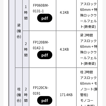
アスロック
FP060BM-
1
60mm + 特
0131-1
時
4.1KB
殊ロックウ
pdf
間
ールフェル
梁
ト(鉄骨梁)
(複
梁 2時間
合)
アスロック
FP120BM-
2
60mm + 特
0142-1
時
4.1KB
殊ロックウ
pdf
間
ールフェル
ト(鉄骨梁)
柱 2時間
アスロック
60mm + モ
FP120CN-
柱
2
ノコート(鋼
0191
(複
時
171.4KB
管柱)
pdf
合)
間
モノコー