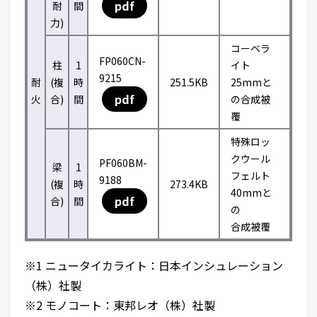
pdf
耐
間
力)
コーベラ
FP060CN-
柱
1
イト
9215
耐
(複
時
251.5KB
25mmと
pdf
火
合)
間
の合成被
覆
特殊ロッ
クウール
PF060BM-
梁
1
フェルト
9188
(複
時
273.4KB
40mmと
pdf
合)
間
の
合成被覆
※1 ニュータイカライト：日本インシュレーション
（株）社製
※2 モノコート：東邦レオ（株）社製