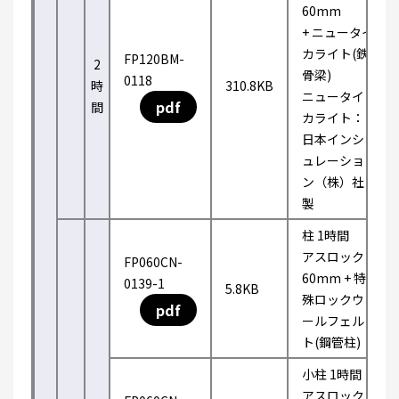
60mm
+ ニュータイ
カライト(鉄
FP120BM-
2
骨梁)
0118
時
310.8KB
ニュータイ
pdf
間
カライト：
日本インシ
ュレーショ
ン（株）社
製
柱 1時間
アスロック
FP060CN-
60mm + 特
0139-1
5.8KB
殊ロックウ
pdf
ールフェル
ト(鋼管柱)
小柱 1時間
アスロック