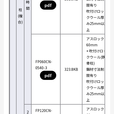
時
pdf
限有り
間
柱
吹付けロッ
(複
クウール厚
合)
み25mm以
上
アスロック
60mm
+ 吹付けロッ
クウール(鉄
FP060CN-
骨柱)
0540-3
323.8KB
鋼材寸法制
pdf
限有り
吹付けロッ
クウール厚
み25mm以
上
アスロック
FP120CN-
2