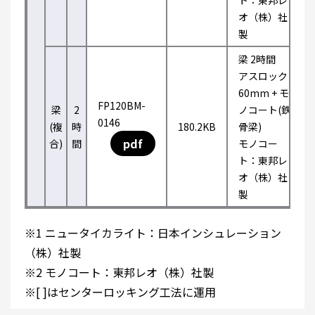
ト：東邦レ
オ（株）社
製
梁 2時間
アスロック
60mm + モ
FP120BM-
梁
2
ノコート(鉄
0146
(複
時
180.2KB
骨梁)
pdf
合)
間
モノコー
ト：東邦レ
オ（株）社
製
※1 ニュータイカライト：日本インシュレーション
（株）社製
※2 モノコート：東邦レオ（株）社製
※[ ]はセンターロッキング工法に運用