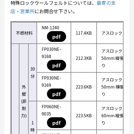
特殊ロックウールフェルトについては、
最寄の支
店・営業所
にお問合せ下さい。
NM-1240
不燃材料
117.4KB
アスロック
pdf
FP030NE-
アスロック
9168
212.3KB
50mm 縦張
pdf
り
30
分
FP030NE-
アスロック
9169
外
223.6KB
50mm 横張
pdf
壁
り
(非
FP060NE-
耐
アスロック
9035
力)
223.5KB
60mm 縦張
pdf
1
り
時