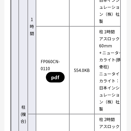
日本インシ
ュレーショ
ン（株）社
1
製
時
柱 1時間
間
アスロック
60mm
+ ニュータイ
カライト(鉄
FP060CN-
骨柱)
0110
554.0KB
ニュータイ
pdf
カライト：
日本インシ
ュレーショ
ン（株）社
柱
製
(複
柱 2時間
合)
アスロック