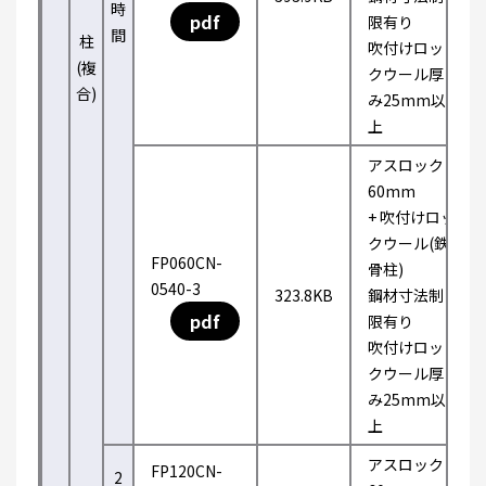
時
pdf
限有り
間
柱
吹付けロッ
(複
クウール厚
合)
み25mm以
上
アスロック
60mm
+ 吹付けロッ
クウール(鉄
FP060CN-
骨柱)
0540-3
323.8KB
鋼材寸法制
pdf
限有り
吹付けロッ
クウール厚
み25mm以
上
アスロック
FP120CN-
2