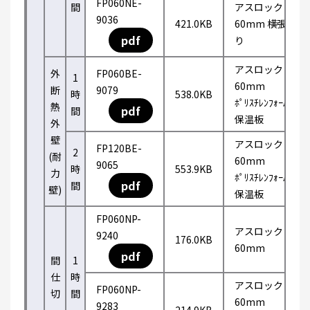
FP060NE-
間
アスロック
9036
421.0KB
60mm 横張
pdf
り
アスロック
外
FP060BE-
1
60mm
断
9079
時
538.0KB
ﾎﾟﾘｽﾁﾚﾝﾌｫｰﾑ
熱
pdf
間
保温板
外
壁
アスロック
FP120BE-
2
(耐
60mm
9065
時
553.9KB
力
ﾎﾟﾘｽﾁﾚﾝﾌｫｰﾑ
pdf
間
壁)
保温板
FP060NP-
アスロック
9240
176.0KB
60mm
pdf
間
1
仕
時
アスロック
FP060NP-
切
間
60mm
9283