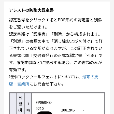
アレストの防耐火認定書
認定番号をクリックするとPDF形式の認定書と別添
をご覧いただけます。
認定書類は「認定書」「別添」から構成されます。
「別添」の書類の中で「消し線および×付け」で訂
正されている箇所がありますが、この訂正されてい
る書類は国土交通省発行の正式な認定書「別添」で
す。確認申請などに提出する場合、この書類のみが
有効です。
特殊ロックウールフェルトについては、
最寄の支
店・営業所
にお問合せ下さい。
外
FP060NE-
壁
1
9210
(非
時
208.2KB
-