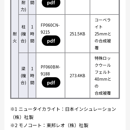
pdf
耐
間
力)
コーベラ
FP060CN-
柱
1
イト
9215
耐
(複
時
251.5KB
25mmと
pdf
火
合)
間
の合成被
覆
特殊ロッ
クウール
PF060BM-
梁
1
フェルト
9188
(複
時
273.4KB
40mmと
pdf
合)
間
の
合成被覆
※1 ニュータイカライト：日本インシュレーション
（株）社製
※2 モノコート：東邦レオ（株）社製