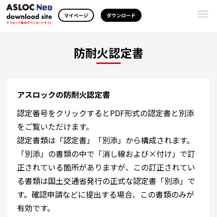
Togg
マイページ
ダウンロード
navi
防耐火認定書
アスロックの防耐火認定書
認定番号をクリックするとPDF形式の認定書と別添
をご覧いただけます。
認定書類は「認定書」「別添」から構成されます。
「別添」の書類の中で「消し線および×付け」で訂
正されている箇所がありますが、この訂正されてい
る書類は国土交通省発行の正式な認定書「別添」で
す。確認申請などに提出する場合、この書類のみが
有効です。