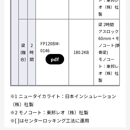
ト：東邦レ
オ（株）社
製
梁 2時間
アスロック
60mm + モ
FP120BM-
梁
2
ノコート(鉄
0146
(複
時
180.2KB
骨梁)
pdf
合)
間
モノコー
ト：東邦レ
オ（株）社
製
※1 ニュータイカライト：日本インシュレーション
（株）社製
※2 モノコート：東邦レオ（株）社製
※[ ]はセンターロッキング工法に運用