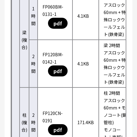
アスロック
FP060BM-
1
60mm + 特
0131-1
時
4.1KB
殊ロックウ
pdf
間
ールフェル
梁
ト(鉄骨梁)
(複
梁 2時間
合)
アスロック
FP120BM-
2
60mm + 特
0142-1
時
4.1KB
殊ロックウ
pdf
間
ールフェル
ト(鉄骨梁)
柱 2時間
アスロック
60mm + モ
FP120CN-
柱
2
ノコート(鋼
0191
(複
時
171.4KB
管柱)
pdf
合)
間
モノコー