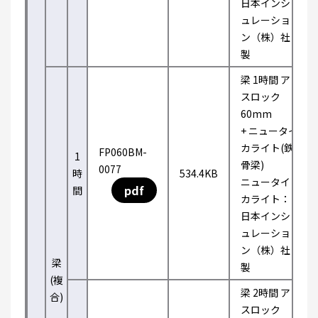
日本インシ
ュレーショ
ン（株）社
製
梁 1時間 ア
スロック
60mm
+ ニュータイ
カライト(鉄
FP060BM-
1
骨梁)
0077
時
534.4KB
ニュータイ
pdf
間
カライト：
日本インシ
ュレーショ
ン（株）社
梁
製
(複
梁 2時間 ア
合)
スロック