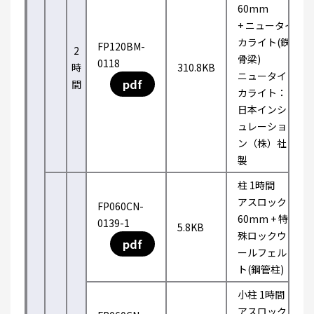
60mm
+ ニュータイ
カライト(鉄
FP120BM-
2
骨梁)
0118
時
310.8KB
ニュータイ
pdf
間
カライト：
日本インシ
ュレーショ
ン（株）社
製
柱 1時間
アスロック
FP060CN-
60mm + 特
0139-1
5.8KB
殊ロックウ
pdf
ールフェル
ト(鋼管柱)
小柱 1時間
アスロック