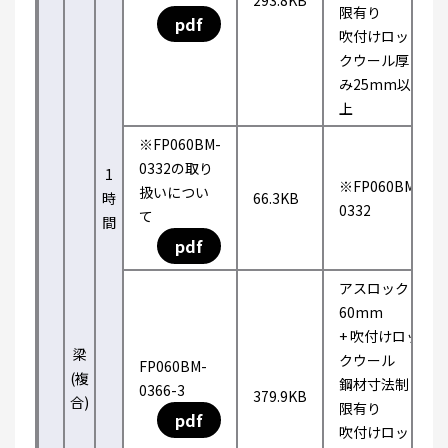
293.8KB
限有り
pdf
吹付けロッ
クウール厚
み25mm以
上
※FP060BM-
0332の取り
1
※FP060BM-
扱いについ
時
66.3KB
0332
て
間
pdf
アスロック
60mm
+ 吹付けロッ
梁
クウール
FP060BM-
(複
鋼材寸法制
0366-3
379.9KB
合)
限有り
pdf
吹付けロッ