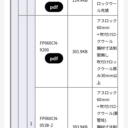
214.9KB
ロックウー
pdf
ル充填
アスロック
60mm
+ 吹付けロッ
クウール
FP060CN-
鋼材寸法制
9200
301.9KB
限無し
pdf
吹付けロッ
クウール厚
み30mm以
上
アスロック
60mm
+ 吹付けロッ
クウール(鋼
FP060CN-
管柱)
1
0538-2
393.9KB
鋼材寸法制