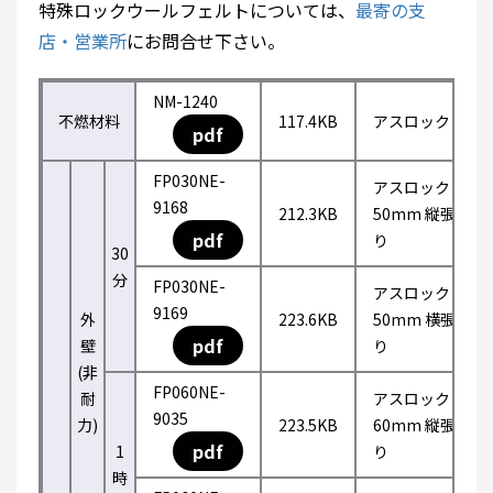
特殊ロックウールフェルトについては、
最寄の支
店・営業所
にお問合せ下さい。
NM-1240
不燃材料
117.4KB
アスロック
pdf
FP030NE-
アスロック
9168
212.3KB
50mm 縦張
pdf
り
30
分
FP030NE-
アスロック
9169
外
223.6KB
50mm 横張
pdf
壁
り
(非
FP060NE-
耐
アスロック
9035
力)
223.5KB
60mm 縦張
pdf
1
り
時