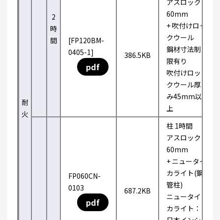
アスロック
60mm
2
+ 吹付けロッ
時
クウール
間
[FP120BM-
鋼材寸法制
0405-1]
386.5KB
限有り
pdf
吹付けロッ
クウール厚
み45mm以
耐
上
火
柱 1時間
アスロック
60mm
+ ニュータイ
カライト(鋼
FP060CN-
管柱)
0103
687.2KB
ニュータイ
pdf
カライト：