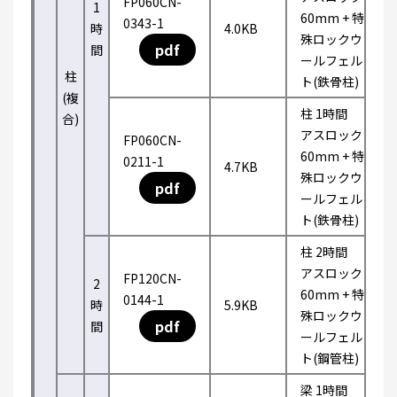
FP060CN-
1
60mm + 特
0343-1
時
4.0KB
殊ロックウ
pdf
間
ールフェル
柱
ト(鉄骨柱)
(複
柱 1時間
合)
アスロック
FP060CN-
60mm + 特
0211-1
4.7KB
殊ロックウ
pdf
ールフェル
ト(鉄骨柱)
柱 2時間
アスロック
FP120CN-
2
60mm + 特
0144-1
時
5.9KB
殊ロックウ
pdf
間
ールフェル
ト(鋼管柱)
梁 1時間