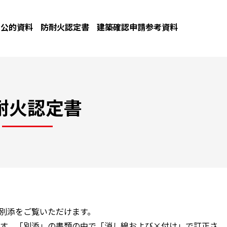
公的資料
防耐火認定書
建築確認申請参考資料
耐火認定書
と別添をご覧いただけます。
す。「別添」の書類の中で「消し線および×付け」で訂正さ