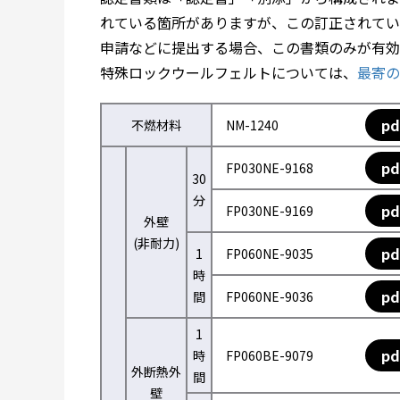
れている箇所がありますが、この訂正されてい
申請などに提出する場合、この書類のみが有効
特殊ロックウールフェルトについては、
最寄の
pd
不燃材料
NM-1240
pd
FP030NE-9168
30
分
pd
FP030NE-9169
外壁
(非耐力)
pd
1
FP060NE-9035
時
pd
間
FP060NE-9036
1
pd
時
FP060BE-9079
外断熱外
間
壁