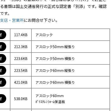
る書類は国土交通省発行の正式な認定書「別添」です。確認
です。
支店・営業所
にお問合せ下さい。
f
117.4KB
アスロック
f
212.3KB
アスロック50mm 縦張り
f
223.6KB
アスロック50mm 横張り
f
223.5KB
アスロック60mm 縦張り
f
421.0KB
アスロック60mm 横張り
アスロック60mm
f
538.0KB
ﾎﾟﾘｽﾁﾚﾝﾌｫｰﾑ保温板