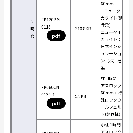
60mm
+ ニュータイ
カライト(鉄
FP120BM-
2
骨梁)
0118
時
310.8KB
ニュータイ
pdf
間
カライト：
日本インシ
ュレーショ
ン（株）社
製
柱 1時間
アスロック
FP060CN-
60mm + 特
0139-1
5.8KB
殊ロックウ
pdf
ールフェル
ト(鋼管柱)
小柱 1時間
アスロック