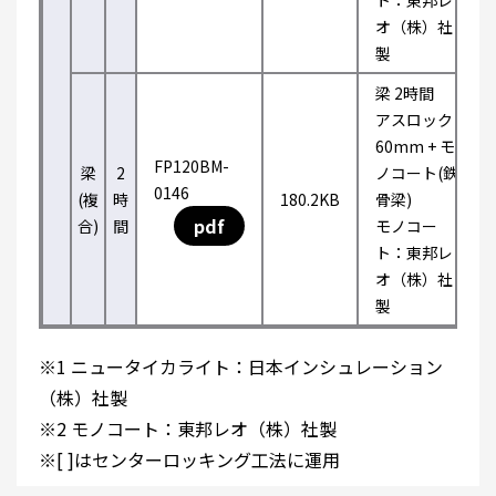
ト：東邦レ
オ（株）社
製
梁 2時間
アスロック
60mm + モ
FP120BM-
梁
2
ノコート(鉄
0146
(複
時
180.2KB
骨梁)
pdf
合)
間
モノコー
ト：東邦レ
オ（株）社
製
※1 ニュータイカライト：日本インシュレーション
（株）社製
※2 モノコート：東邦レオ（株）社製
※[ ]はセンターロッキング工法に運用