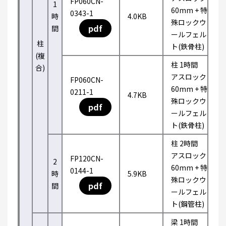
FP060CN-
1
60mm + 特
0343-1
時
4.0KB
殊ロックウ
pdf
間
ールフェル
柱
ト(鉄骨柱)
(複
柱 1時間
合)
アスロック
FP060CN-
60mm + 特
0211-1
4.7KB
殊ロックウ
pdf
ールフェル
ト(鉄骨柱)
柱 2時間
アスロック
FP120CN-
2
60mm + 特
0144-1
時
5.9KB
殊ロックウ
pdf
間
ールフェル
ト(鋼管柱)
梁 1時間