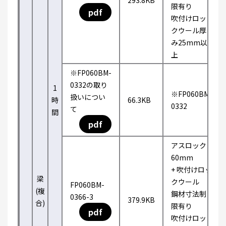
293.8KB
限有り
pdf
吹付けロッ
クウール厚
み25mm以
上
※FP060BM-
0332の取り
1
※FP060BM-
扱いについ
時
66.3KB
0332
て
間
pdf
アスロック
60mm
+ 吹付けロッ
梁
クウール
FP060BM-
(複
鋼材寸法制
0366-3
379.9KB
合)
限有り
pdf
吹付けロッ