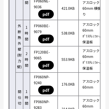
FP060NE-
間
アスロック
9036
421.0KB
60mm 横張
pdf
り
アスロック
外
FP060BE-
1
60mm
断
9079
時
538.0KB
ﾎﾟﾘｽﾁﾚﾝﾌｫｰﾑ
熱
pdf
間
保温板
外
壁
アスロック
FP120BE-
2
(耐
60mm
9065
時
553.9KB
力
ﾎﾟﾘｽﾁﾚﾝﾌｫｰﾑ
pdf
間
壁)
保温板
FP060NP-
アスロック
9240
176.0KB
60mm
pdf
間
1
仕
時
アスロック
FP060NP-
切
間
60mm
9283