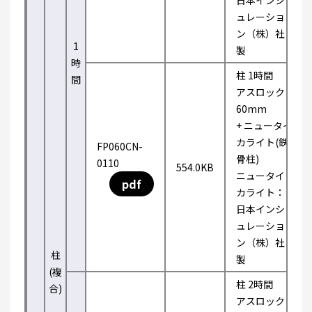
日本インシ
ュレーショ
ン（株）社
1
製
時
柱 1時間
間
アスロック
60mm
+ ニュータイ
カライト(鉄
FP060CN-
骨柱)
0110
554.0KB
ニュータイ
pdf
カライト：
日本インシ
ュレーショ
ン（株）社
柱
製
(複
柱 2時間
合)
アスロック