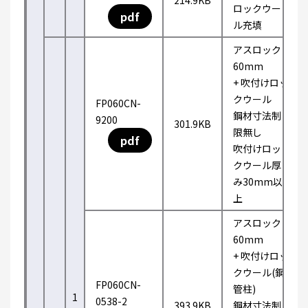
214.9KB
ロックウー
pdf
ル充填
アスロック
60mm
+ 吹付けロッ
クウール
FP060CN-
鋼材寸法制
9200
301.9KB
限無し
pdf
吹付けロッ
クウール厚
み30mm以
上
アスロック
60mm
+ 吹付けロッ
クウール(鋼
FP060CN-
管柱)
1
0538-2
393.9KB
鋼材寸法制