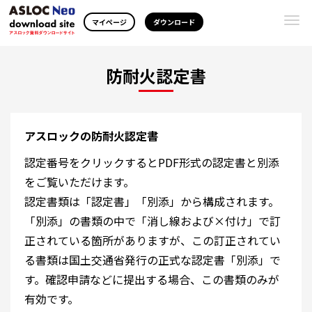
Togg
マイページ
ダウンロード
navi
防耐火認定書
アスロックの防耐火認定書
認定番号をクリックするとPDF形式の認定書と別添
をご覧いただけます。
認定書類は「認定書」「別添」から構成されます。
「別添」の書類の中で「消し線および×付け」で訂
正されている箇所がありますが、この訂正されてい
る書類は国土交通省発行の正式な認定書「別添」で
す。確認申請などに提出する場合、この書類のみが
有効です。