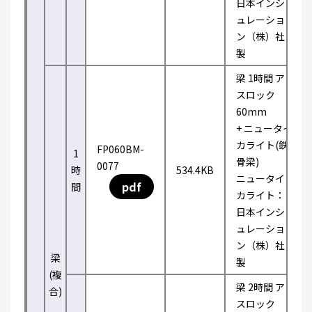
日本インシ
ュレーショ
ン（株）社
製
梁 1時間 ア
スロック
60mm
+ ニュータイ
カライト(鉄
FP060BM-
1
骨梁)
0077
時
534.4KB
ニュータイ
pdf
間
カライト：
日本インシ
ュレーショ
ン（株）社
梁
製
(複
梁 2時間 ア
合)
スロック