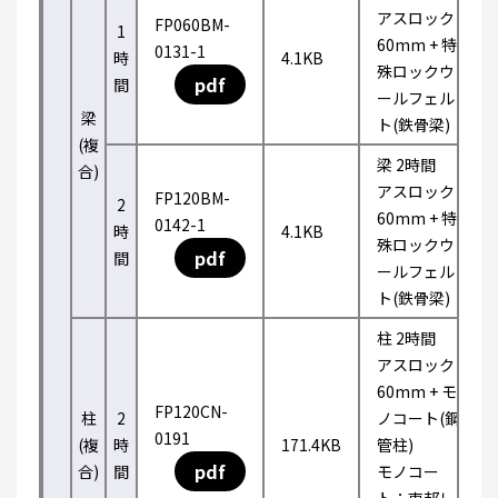
アスロック
FP060BM-
1
60mm + 特
0131-1
時
4.1KB
殊ロックウ
pdf
間
ールフェル
梁
ト(鉄骨梁)
(複
梁 2時間
合)
アスロック
FP120BM-
2
60mm + 特
0142-1
時
4.1KB
殊ロックウ
pdf
間
ールフェル
ト(鉄骨梁)
柱 2時間
アスロック
60mm + モ
FP120CN-
柱
2
ノコート(鋼
0191
(複
時
171.4KB
管柱)
pdf
合)
間
モノコー