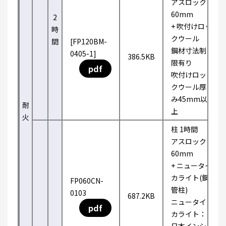
アスロック
60mm
2
+ 吹付けロッ
時
クウール
間
[FP120BM-
鋼材寸法制
0405-1]
386.5KB
限有り
pdf
吹付けロッ
クウール厚
み45mm以
耐
上
火
柱 1時間
アスロック
60mm
+ ニュータイ
カライト(鋼
FP060CN-
管柱)
0103
687.2KB
ニュータイ
pdf
カライト：