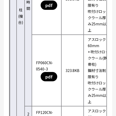
時
pdf
限有り
間
柱
吹付けロッ
(複
クウール厚
合)
み25mm以
上
アスロック
60mm
+ 吹付けロッ
クウール(鉄
FP060CN-
骨柱)
0540-3
323.8KB
鋼材寸法制
pdf
限有り
吹付けロッ
クウール厚
み25mm以
上
アスロック
FP120CN-
2