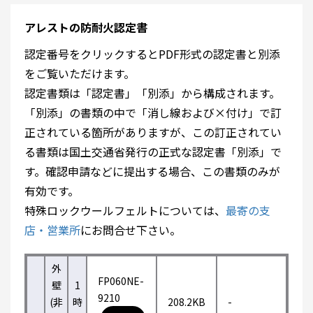
アレストの防耐火認定書
認定番号をクリックするとPDF形式の認定書と別添
をご覧いただけます。
認定書類は「認定書」「別添」から構成されます。
「別添」の書類の中で「消し線および×付け」で訂
正されている箇所がありますが、この訂正されてい
る書類は国土交通省発行の正式な認定書「別添」で
す。確認申請などに提出する場合、この書類のみが
有効です。
特殊ロックウールフェルトについては、
最寄の支
店・営業所
にお問合せ下さい。
外
FP060NE-
壁
1
9210
(非
時
208.2KB
-