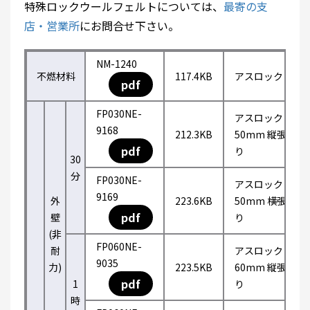
特殊ロックウールフェルトについては、
最寄の支
店・営業所
にお問合せ下さい。
NM-1240
不燃材料
117.4KB
アスロック
pdf
FP030NE-
アスロック
9168
212.3KB
50mm 縦張
pdf
り
30
分
FP030NE-
アスロック
9169
外
223.6KB
50mm 横張
pdf
壁
り
(非
FP060NE-
耐
アスロック
9035
力)
223.5KB
60mm 縦張
pdf
1
り
時