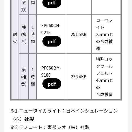
pdf
耐
間
力)
コーベラ
FP060CN-
柱
1
イト
9215
耐
(複
時
251.5KB
25mmと
pdf
火
合)
間
の合成被
覆
特殊ロッ
クウール
PF060BM-
梁
1
フェルト
9188
(複
時
273.4KB
40mmと
pdf
合)
間
の
合成被覆
※1 ニュータイカライト：日本インシュレーション
（株）社製
※2 モノコート：東邦レオ（株）社製