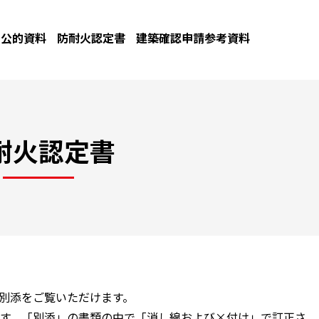
公的資料
防耐火認定書
建築確認申請参考資料
耐火認定書
と別添をご覧いただけます。
す。「別添」の書類の中で「消し線および×付け」で訂正さ