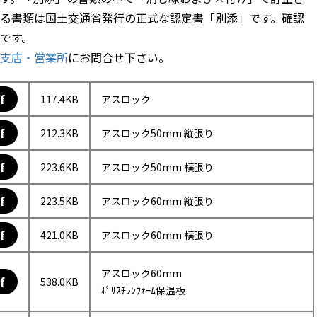
る書類は国土交通省発行の正式な認定書「別添」です。確認
です。
支店・営業所
にお問合せ下さい。
f
117.4KB
アスロック
f
212.3KB
アスロック50mm 縦張り
f
223.6KB
アスロック50mm 横張り
f
223.5KB
アスロック60mm 縦張り
f
421.0KB
アスロック60mm 横張り
アスロック60mm
f
538.0KB
ﾎﾟﾘｽﾁﾚﾝﾌｫｰﾑ保温板