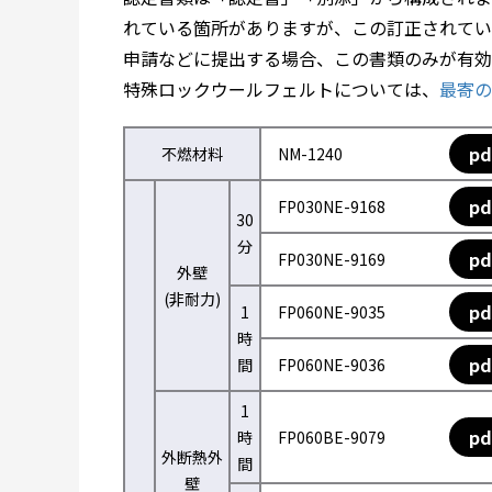
れている箇所がありますが、この訂正されてい
申請などに提出する場合、この書類のみが有効
特殊ロックウールフェルトについては、
最寄の
pd
不燃材料
NM-1240
pd
FP030NE-9168
30
分
pd
FP030NE-9169
外壁
(非耐力)
pd
1
FP060NE-9035
時
pd
間
FP060NE-9036
1
pd
時
FP060BE-9079
外断熱外
間
壁