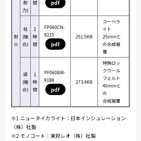
pdf
耐
間
力)
コーベラ
FP060CN-
柱
1
イト
9215
耐
(複
時
251.5KB
25mmと
pdf
火
合)
間
の合成被
覆
特殊ロッ
クウール
PF060BM-
梁
1
フェルト
9188
(複
時
273.4KB
40mmと
pdf
合)
間
の
合成被覆
※1 ニュータイカライト：日本インシュレーション
（株）社製
※2 モノコート：東邦レオ（株）社製