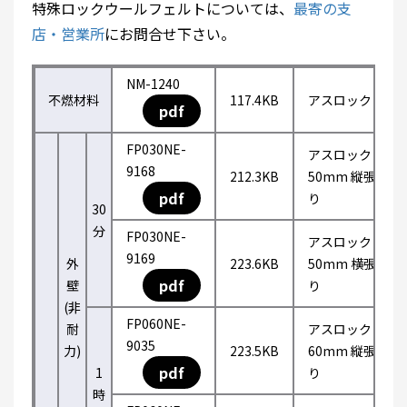
特殊ロックウールフェルトについては、
最寄の支
店・営業所
にお問合せ下さい。
NM-1240
不燃材料
117.4KB
アスロック
pdf
FP030NE-
アスロック
9168
212.3KB
50mm 縦張
pdf
り
30
分
FP030NE-
アスロック
9169
外
223.6KB
50mm 横張
pdf
壁
り
(非
FP060NE-
耐
アスロック
9035
力)
223.5KB
60mm 縦張
pdf
1
り
時