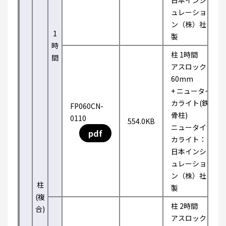
日本インシ
ュレーショ
ン（株）社
1
製
時
柱 1時間
間
アスロック
60mm
+ ニュータイ
カライト(鉄
FP060CN-
骨柱)
0110
554.0KB
ニュータイ
pdf
カライト：
日本インシ
ュレーショ
ン（株）社
柱
製
(複
柱 2時間
合)
アスロック