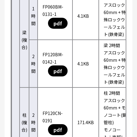
アスロック
FP060BM-
1
60mm + 特
0131-1
時
4.1KB
殊ロックウ
pdf
間
ールフェル
梁
ト(鉄骨梁)
(複
梁 2時間
合)
アスロック
FP120BM-
2
60mm + 特
0142-1
時
4.1KB
殊ロックウ
pdf
間
ールフェル
ト(鉄骨梁)
柱 2時間
アスロック
60mm + モ
FP120CN-
柱
2
ノコート(鋼
0191
(複
時
171.4KB
管柱)
pdf
合)
間
モノコー