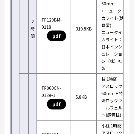
60mm
+ ニュータイ
カライト(鉄
FP120BM-
2
骨梁)
0118
時
310.8KB
ニュータイ
pdf
間
カライト：
日本インシ
ュレーショ
ン（株）社
製
柱 1時間
アスロック
FP060CN-
60mm + 特
0139-1
5.8KB
殊ロックウ
pdf
ールフェル
ト(鋼管柱)
小柱 1時間
アスロック