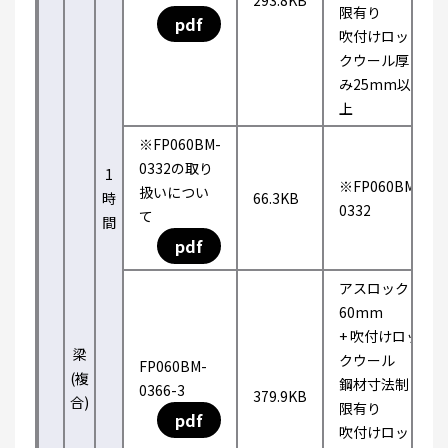
293.8KB
限有り
pdf
吹付けロッ
クウール厚
み25mm以
上
※FP060BM-
0332の取り
1
※FP060BM-
扱いについ
時
66.3KB
0332
て
間
pdf
アスロック
60mm
+ 吹付けロッ
梁
クウール
FP060BM-
(複
鋼材寸法制
0366-3
379.9KB
合)
限有り
pdf
吹付けロッ