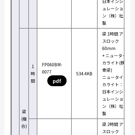
日本インシ
ュレーショ
ン（株）社
製
梁 1時間 ア
スロック
60mm
+ ニュータイ
カライト(鉄
FP060BM-
1
骨梁)
0077
時
534.4KB
ニュータイ
pdf
間
カライト：
日本インシ
ュレーショ
ン（株）社
梁
製
(複
梁 2時間 ア
合)
スロック