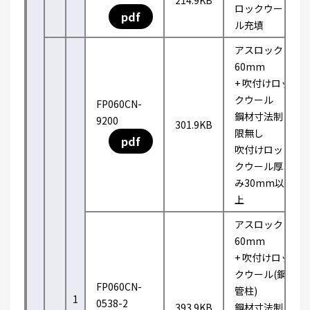
214.9KB
ロックウー
pdf
ル充填
アスロック
60mm
+ 吹付けロッ
クウール
FP060CN-
鋼材寸法制
9200
301.9KB
限無し
pdf
吹付けロッ
クウール厚
み30mm以
上
アスロック
60mm
+ 吹付けロッ
クウール(鋼
FP060CN-
管柱)
1
0538-2
393.9KB
鋼材寸法制