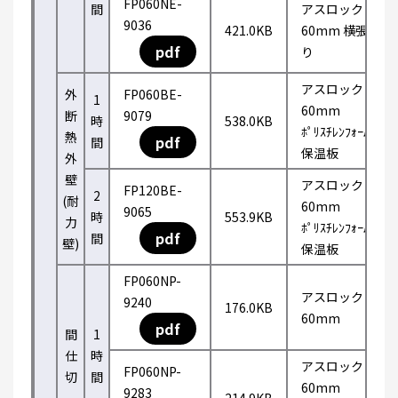
FP060NE-
間
アスロック
9036
421.0KB
60mm 横張
pdf
り
アスロック
外
FP060BE-
1
60mm
断
9079
時
538.0KB
ﾎﾟﾘｽﾁﾚﾝﾌｫｰﾑ
熱
pdf
間
保温板
外
壁
アスロック
FP120BE-
2
(耐
60mm
9065
時
553.9KB
力
ﾎﾟﾘｽﾁﾚﾝﾌｫｰﾑ
pdf
間
壁)
保温板
FP060NP-
アスロック
9240
176.0KB
60mm
pdf
間
1
仕
時
アスロック
FP060NP-
切
間
60mm
9283