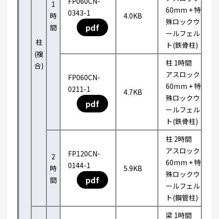
FP060CN-
1
60mm + 特
0343-1
時
4.0KB
殊ロックウ
pdf
間
ールフェル
柱
ト(鉄骨柱)
(複
柱 1時間
合)
アスロック
FP060CN-
60mm + 特
0211-1
4.7KB
殊ロックウ
pdf
ールフェル
ト(鉄骨柱)
柱 2時間
アスロック
FP120CN-
2
60mm + 特
0144-1
時
5.9KB
殊ロックウ
pdf
間
ールフェル
ト(鋼管柱)
梁 1時間