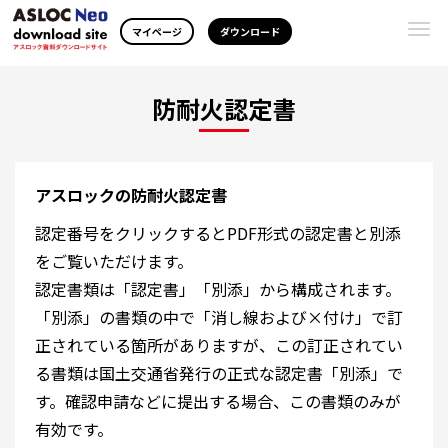
Togg
マイページ
ダウンロード
navi
防耐火認定書
アスロックの防耐火認定書
認定番号をクリックするとPDF形式の認定書と別添
をご覧いただけます。
認定書類は「認定書」「別添」から構成されます。
「別添」の書類の中で「消し線および×付け」で訂
正されている箇所がありますが、この訂正されてい
る書類は国土交通省発行の正式な認定書「別添」で
す。確認申請などに提出する場合、この書類のみが
有効です。