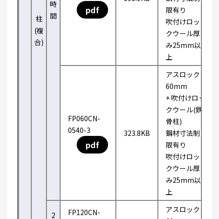
時
pdf
限有り
間
柱
吹付けロッ
(複
クウール厚
合)
み25mm以
上
アスロック
60mm
+ 吹付けロッ
クウール(鉄
FP060CN-
骨柱)
0540-3
323.8KB
鋼材寸法制
pdf
限有り
吹付けロッ
クウール厚
み25mm以
上
アスロック
FP120CN-
2