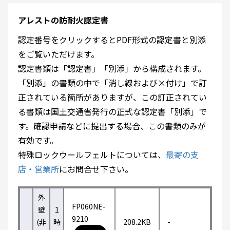
アレストの防耐火認定書
認定番号をクリックするとPDF形式の認定書と別添
をご覧いただけます。
認定書類は「認定書」「別添」から構成されます。
「別添」の書類の中で「消し線および×付け」で訂
正されている箇所がありますが、この訂正されてい
る書類は国土交通省発行の正式な認定書「別添」で
す。確認申請などに提出する場合、この書類のみが
有効です。
特殊ロックウールフェルトについては、
最寄の支
店・営業所
にお問合せ下さい。
外
FP060NE-
壁
1
9210
(非
時
208.2KB
-