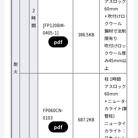
アスロック
60mm
2
+ 吹付けロッ
時
クウール
間
[FP120BM-
鋼材寸法制
0405-1]
386.5KB
限有り
pdf
吹付けロッ
クウール厚
み45mm以
耐
上
火
柱 1時間
アスロック
60mm
+ ニュータイ
カライト(鋼
FP060CN-
管柱)
0103
687.2KB
ニュータイ
pdf
カライト：