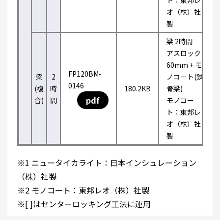
ト：東邦レ
オ（株）社
製
梁 2時間
アスロック
60mm + モ
FP120BM-
梁
2
ノコート(鉄
0146
(複
時
180.2KB
骨梁)
pdf
合)
間
モノコー
ト：東邦レ
オ（株）社
製
※1 ニュータイカライト：日本インシュレーション
（株）社製
※2 モノコート：東邦レオ（株）社製
※[ ]はセンターロッキング工法に運用