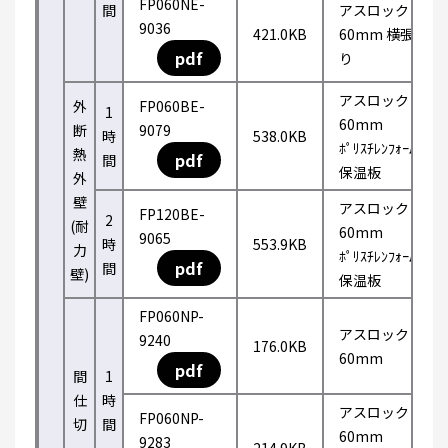
FP060NE-
間
アスロック
9036
421.0KB
60mm 横張
pdf
り
アスロック
外
FP060BE-
1
60mm
断
9079
時
538.0KB
ﾎﾟﾘｽﾁﾚﾝﾌｫｰﾑ
熱
pdf
間
保温板
外
壁
アスロック
FP120BE-
2
(耐
60mm
9065
時
553.9KB
力
ﾎﾟﾘｽﾁﾚﾝﾌｫｰﾑ
pdf
間
壁)
保温板
FP060NP-
アスロック
9240
176.0KB
60mm
pdf
間
1
仕
時
アスロック
FP060NP-
切
間
60mm
9283