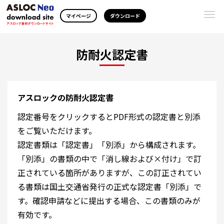
Togg
マイページ
ダウンロード
navi
防耐火認定書
アスロックの防耐火認定書
認定番号をクリックするとPDF形式の認定書と別添
をご覧いただけます。
認定書類は「認定書」「別添」から構成されます。
「別添」の書類の中で「消し線および×付け」で訂
正されている箇所がありますが、この訂正されてい
る書類は国土交通省発行の正式な認定書「別添」で
す。確認申請などに提出する場合、この書類のみが
有効です。