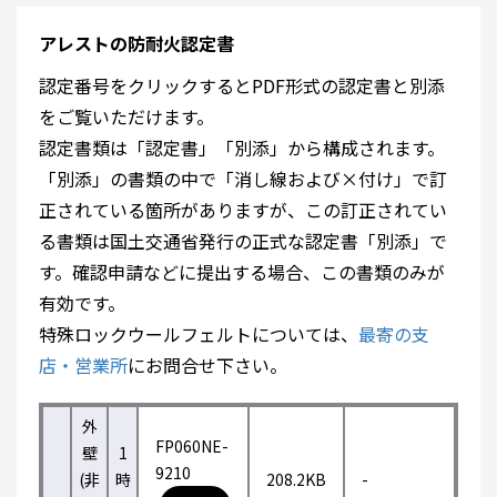
アレストの防耐火認定書
認定番号をクリックするとPDF形式の認定書と別添
をご覧いただけます。
認定書類は「認定書」「別添」から構成されます。
「別添」の書類の中で「消し線および×付け」で訂
正されている箇所がありますが、この訂正されてい
る書類は国土交通省発行の正式な認定書「別添」で
す。確認申請などに提出する場合、この書類のみが
有効です。
特殊ロックウールフェルトについては、
最寄の支
店・営業所
にお問合せ下さい。
外
FP060NE-
壁
1
9210
(非
時
208.2KB
-