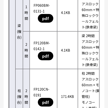
アスロック
FP060BM-
1
60mm + 特
0131-1
時
4.1KB
殊ロックウ
pdf
間
ールフェル
梁
ト(鉄骨梁)
(複
梁 2時間
合)
アスロック
FP120BM-
2
60mm + 特
0142-1
時
4.1KB
殊ロックウ
pdf
間
ールフェル
ト(鉄骨梁)
柱 2時間
アスロック
60mm + モ
FP120CN-
柱
2
ノコート(鋼
0191
(複
時
171.4KB
管柱)
pdf
合)
間
モノコー