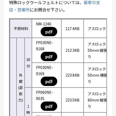
特殊ロックウールフェルトについては、
最寄の支
店・営業所
にお問合せ下さい。
NM-1240
不燃材料
117.4KB
アスロック
pdf
FP030NE-
アスロック
9168
212.3KB
50mm 縦張
pdf
り
30
分
FP030NE-
アスロック
9169
外
223.6KB
50mm 横張
pdf
壁
り
(非
FP060NE-
耐
アスロック
9035
力)
223.5KB
60mm 縦張
pdf
1
り
時