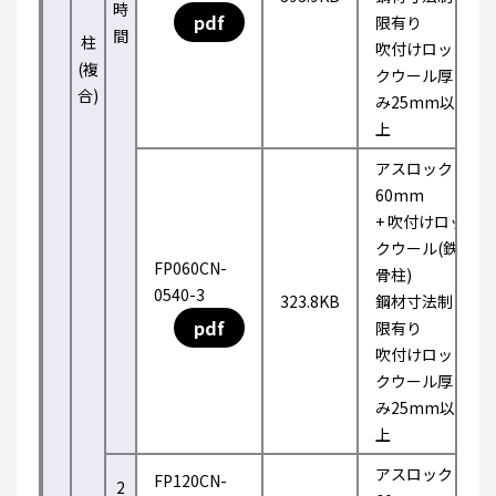
時
pdf
限有り
間
柱
吹付けロッ
(複
クウール厚
合)
み25mm以
上
アスロック
60mm
+ 吹付けロッ
クウール(鉄
FP060CN-
骨柱)
0540-3
323.8KB
鋼材寸法制
pdf
限有り
吹付けロッ
クウール厚
み25mm以
上
アスロック
FP120CN-
2