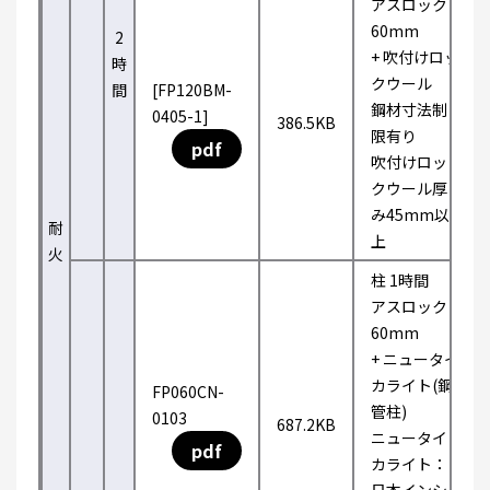
アスロック
60mm
2
+ 吹付けロッ
時
クウール
間
[FP120BM-
鋼材寸法制
0405-1]
386.5KB
限有り
pdf
吹付けロッ
クウール厚
み45mm以
耐
上
火
柱 1時間
アスロック
60mm
+ ニュータイ
カライト(鋼
FP060CN-
管柱)
0103
687.2KB
ニュータイ
pdf
カライト：