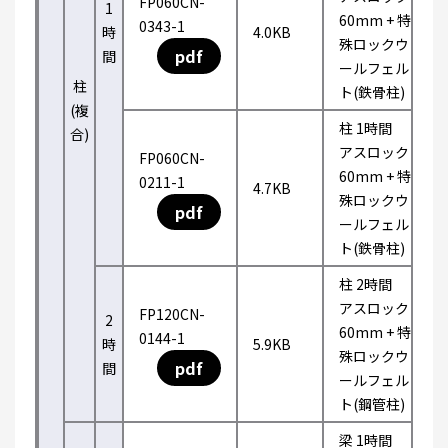
FP060CN-
1
60mm + 特
0343-1
時
4.0KB
殊ロックウ
pdf
間
ールフェル
柱
ト(鉄骨柱)
(複
柱 1時間
合)
アスロック
FP060CN-
60mm + 特
0211-1
4.7KB
殊ロックウ
pdf
ールフェル
ト(鉄骨柱)
柱 2時間
アスロック
FP120CN-
2
60mm + 特
0144-1
時
5.9KB
殊ロックウ
pdf
間
ールフェル
ト(鋼管柱)
梁 1時間