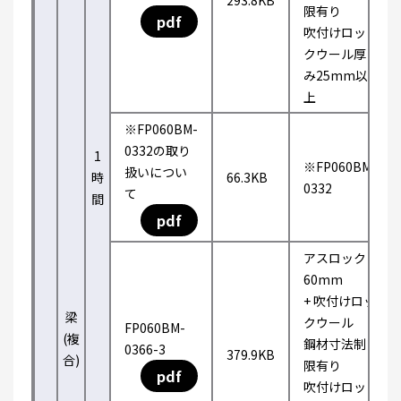
293.8KB
限有り
pdf
吹付けロッ
クウール厚
み25mm以
上
※FP060BM-
0332の取り
1
※FP060BM-
扱いについ
時
66.3KB
0332
て
間
pdf
アスロック
60mm
+ 吹付けロッ
梁
クウール
FP060BM-
(複
鋼材寸法制
0366-3
379.9KB
合)
限有り
pdf
吹付けロッ