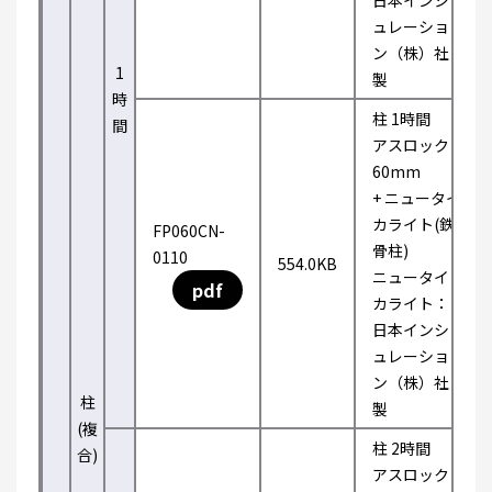
日本インシ
ュレーショ
ン（株）社
1
製
時
柱 1時間
間
アスロック
60mm
+ ニュータイ
カライト(鉄
FP060CN-
骨柱)
0110
554.0KB
ニュータイ
pdf
カライト：
日本インシ
ュレーショ
ン（株）社
柱
製
(複
柱 2時間
合)
アスロック