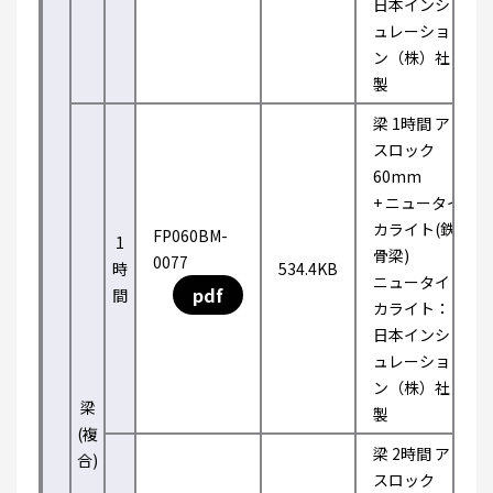
日本インシ
ュレーショ
ン（株）社
製
梁 1時間 ア
スロック
60mm
+ ニュータイ
カライト(鉄
FP060BM-
1
骨梁)
0077
時
534.4KB
ニュータイ
pdf
間
カライト：
日本インシ
ュレーショ
ン（株）社
梁
製
(複
梁 2時間 ア
合)
スロック