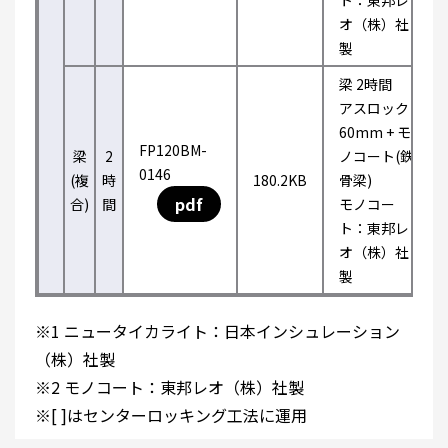
ト：東邦レ
オ（株）社
製
梁 2時間
アスロック
60mm + モ
FP120BM-
梁
2
ノコート(鉄
0146
(複
時
180.2KB
骨梁)
pdf
合)
間
モノコー
ト：東邦レ
オ（株）社
製
※1 ニュータイカライト：日本インシュレーション
（株）社製
※2 モノコート：東邦レオ（株）社製
※[ ]はセンターロッキング工法に運用