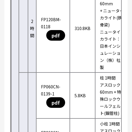
60mm
+ ニュータイ
カライト(鉄
FP120BM-
2
骨梁)
0118
時
310.8KB
ニュータイ
pdf
間
カライト：
日本インシ
ュレーショ
ン（株）社
製
柱 1時間
アスロック
FP060CN-
60mm + 特
0139-1
5.8KB
殊ロックウ
pdf
ールフェル
ト(鋼管柱)
小柱 1時間
アスロック