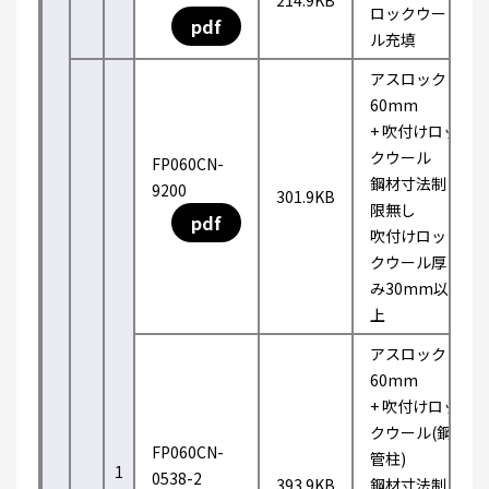
214.9KB
ロックウー
pdf
ル充填
アスロック
60mm
+ 吹付けロッ
クウール
FP060CN-
鋼材寸法制
9200
301.9KB
限無し
pdf
吹付けロッ
クウール厚
み30mm以
上
アスロック
60mm
+ 吹付けロッ
クウール(鋼
FP060CN-
管柱)
1
0538-2
393.9KB
鋼材寸法制