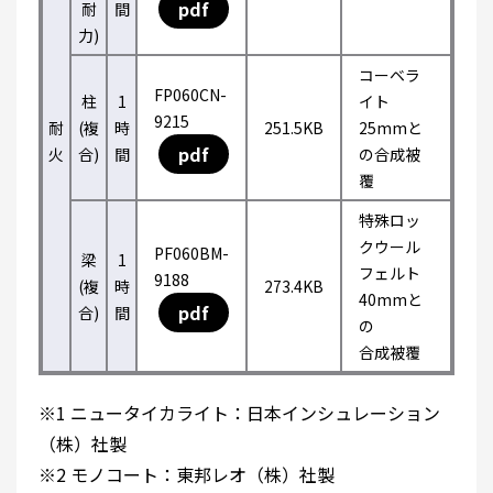
pdf
耐
間
力)
コーベラ
FP060CN-
柱
1
イト
9215
耐
(複
時
251.5KB
25mmと
pdf
火
合)
間
の合成被
覆
特殊ロッ
クウール
PF060BM-
梁
1
フェルト
9188
(複
時
273.4KB
40mmと
pdf
合)
間
の
合成被覆
※1 ニュータイカライト：日本インシュレーション
（株）社製
※2 モノコート：東邦レオ（株）社製