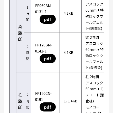
アスロック
FP060BM-
1
60mm + 特
0131-1
時
4.1KB
殊ロックウ
pdf
間
ールフェル
梁
ト(鉄骨梁)
(複
梁 2時間
合)
アスロック
FP120BM-
2
60mm + 特
0142-1
時
4.1KB
殊ロックウ
pdf
間
ールフェル
ト(鉄骨梁)
柱 2時間
アスロック
60mm + モ
FP120CN-
柱
2
ノコート(鋼
0191
(複
時
171.4KB
管柱)
pdf
合)
間
モノコー