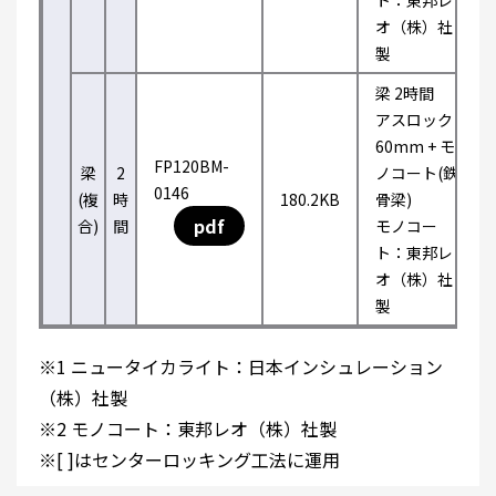
ト：東邦レ
オ（株）社
製
梁 2時間
アスロック
60mm + モ
FP120BM-
梁
2
ノコート(鉄
0146
(複
時
180.2KB
骨梁)
pdf
合)
間
モノコー
ト：東邦レ
オ（株）社
製
※1 ニュータイカライト：日本インシュレーション
（株）社製
※2 モノコート：東邦レオ（株）社製
※[ ]はセンターロッキング工法に運用