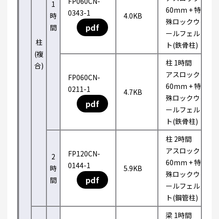
FP060CN-
1
60mm + 特
0343-1
時
4.0KB
殊ロックウ
pdf
間
ールフェル
柱
ト(鉄骨柱)
(複
柱 1時間
合)
アスロック
FP060CN-
60mm + 特
0211-1
4.7KB
殊ロックウ
pdf
ールフェル
ト(鉄骨柱)
柱 2時間
アスロック
FP120CN-
2
60mm + 特
0144-1
時
5.9KB
殊ロックウ
pdf
間
ールフェル
ト(鋼管柱)
梁 1時間