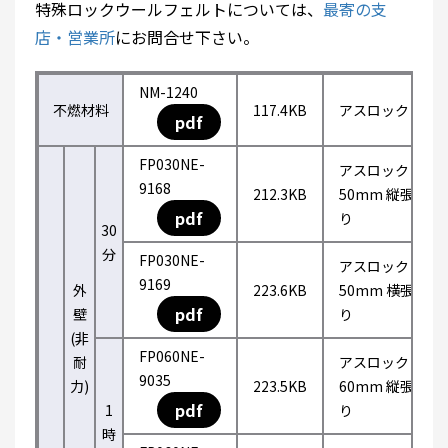
特殊ロックウールフェルトについては、
最寄の支
店・営業所
にお問合せ下さい。
NM-1240
不燃材料
117.4KB
アスロック
pdf
FP030NE-
アスロック
9168
212.3KB
50mm 縦張
pdf
り
30
分
FP030NE-
アスロック
9169
外
223.6KB
50mm 横張
pdf
壁
り
(非
FP060NE-
耐
アスロック
9035
力)
223.5KB
60mm 縦張
pdf
1
り
時