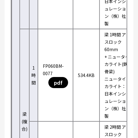
日本インシ
ュレーショ
ン（株）社
製
梁 1時間 ア
スロック
60mm
+ ニュータイ
カライト(鉄
FP060BM-
1
骨梁)
0077
時
534.4KB
ニュータイ
pdf
間
カライト：
日本インシ
ュレーショ
ン（株）社
梁
製
(複
梁 2時間 ア
合)
スロック