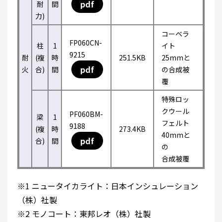
pdf
耐
間
力)
コーベラ
FP060CN-
柱
1
イト
9215
耐
(複
時
251.5KB
25mmと
pdf
火
合)
間
の合成被
覆
特殊ロッ
クウール
PF060BM-
梁
1
フェルト
9188
(複
時
273.4KB
40mmと
pdf
合)
間
の
合成被覆
※1 ニュータイカライト：日本インシュレーション
（株）社製
※2 モノコート：東邦レオ（株）社製