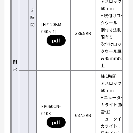
アスロック
60mm
2
+ 吹付けロッ
時
クウール
間
[FP120BM-
鋼材寸法制
0405-1]
386.5KB
限有り
pdf
吹付けロッ
クウール厚
み45mm以
耐
上
火
柱 1時間
アスロック
60mm
+ ニュータイ
カライト(鋼
FP060CN-
管柱)
0103
687.2KB
ニュータイ
pdf
カライト：