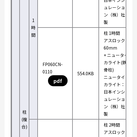
日本インシ
ュレーショ
ン（株）社
1
製
時
柱 1時間
間
アスロック
60mm
+ ニュータイ
カライト(鉄
FP060CN-
骨柱)
0110
554.0KB
ニュータイ
pdf
カライト：
日本インシ
ュレーショ
ン（株）社
柱
製
(複
柱 2時間
合)
アスロック