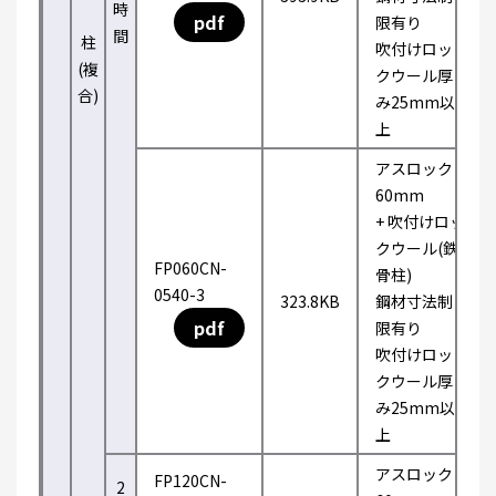
時
pdf
限有り
間
柱
吹付けロッ
(複
クウール厚
合)
み25mm以
上
アスロック
60mm
+ 吹付けロッ
クウール(鉄
FP060CN-
骨柱)
0540-3
323.8KB
鋼材寸法制
pdf
限有り
吹付けロッ
クウール厚
み25mm以
上
アスロック
FP120CN-
2