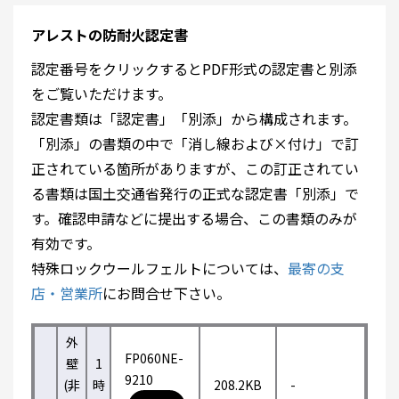
アレストの防耐火認定書
認定番号をクリックするとPDF形式の認定書と別添
をご覧いただけます。
認定書類は「認定書」「別添」から構成されます。
「別添」の書類の中で「消し線および×付け」で訂
正されている箇所がありますが、この訂正されてい
る書類は国土交通省発行の正式な認定書「別添」で
す。確認申請などに提出する場合、この書類のみが
有効です。
特殊ロックウールフェルトについては、
最寄の支
店・営業所
にお問合せ下さい。
外
FP060NE-
壁
1
9210
(非
時
208.2KB
-