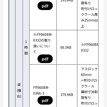
293.8KB
限有り
pdf
吹付けロッ
クウール厚
み25mm以
上
※FP060BM-
0332の取り
1
※FP060BM-
扱いについ
時
66.3KB
0332
て
間
pdf
アスロック
60mm
+ 吹付けロッ
梁
クウール
FP060BM-
(複
鋼材寸法制
0366-3
379.9KB
合)
限有り
pdf
吹付けロッ