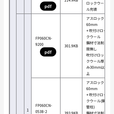
214.9KB
ロックウー
pdf
ル充填
アスロック
60mm
+ 吹付けロッ
クウール
FP060CN-
鋼材寸法制
9200
301.9KB
限無し
pdf
吹付けロッ
クウール厚
み30mm以
上
アスロック
60mm
+ 吹付けロッ
クウール(鋼
FP060CN-
管柱)
1
0538-2
393.9KB
鋼材寸法制