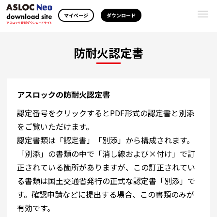
Togg
マイページ
ダウンロード
navi
防耐火認定書
アスロックの防耐火認定書
認定番号をクリックするとPDF形式の認定書と別添
をご覧いただけます。
認定書類は「認定書」「別添」から構成されます。
「別添」の書類の中で「消し線および×付け」で訂
正されている箇所がありますが、この訂正されてい
る書類は国土交通省発行の正式な認定書「別添」で
す。確認申請などに提出する場合、この書類のみが
有効です。