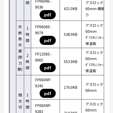
FP060NE-
間
アスロック
9036
421.0KB
60mm 横張
pdf
り
アスロック
外
FP060BE-
1
60mm
断
9079
時
538.0KB
ﾎﾟﾘｽﾁﾚﾝﾌｫｰﾑ
熱
pdf
間
保温板
外
壁
アスロック
FP120BE-
2
(耐
60mm
9065
時
553.9KB
力
ﾎﾟﾘｽﾁﾚﾝﾌｫｰﾑ
pdf
間
壁)
保温板
FP060NP-
アスロック
9240
176.0KB
60mm
pdf
間
1
仕
時
アスロック
FP060NP-
切
間
60mm
9283