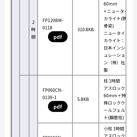
60mm
+ ニュータイ
カライト(鉄
FP120BM-
2
骨梁)
0118
時
310.8KB
ニュータイ
pdf
間
カライト：
日本インシ
ュレーショ
ン（株）社
製
柱 1時間
アスロック
FP060CN-
60mm + 特
0139-1
5.8KB
殊ロックウ
pdf
ールフェル
ト(鋼管柱)
小柱 1時間
アスロック