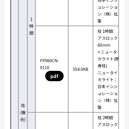
日本インシ
ュレーショ
ン（株）社
1
製
時
柱 1時間
間
アスロック
60mm
+ ニュータイ
カライト(鉄
FP060CN-
骨柱)
0110
554.0KB
ニュータイ
pdf
カライト：
日本インシ
ュレーショ
ン（株）社
柱
製
(複
柱 2時間
合)
アスロック