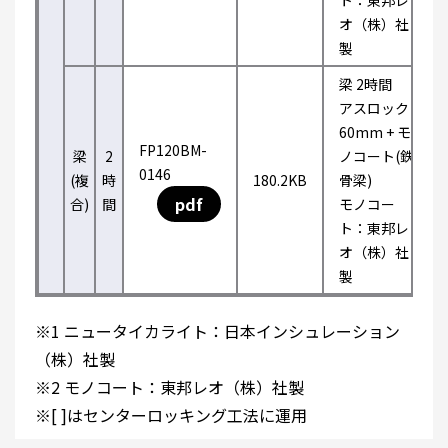
ト：東邦レ
オ（株）社
製
梁 2時間
アスロック
60mm + モ
FP120BM-
梁
2
ノコート(鉄
0146
(複
時
180.2KB
骨梁)
pdf
合)
間
モノコー
ト：東邦レ
オ（株）社
製
※1 ニュータイカライト：日本インシュレーション
（株）社製
※2 モノコート：東邦レオ（株）社製
※[ ]はセンターロッキング工法に運用