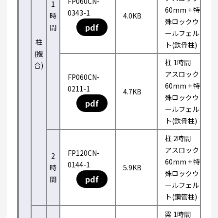
FP060CN-
1
60mm + 特
0343-1
時
4.0KB
殊ロックウ
pdf
間
ールフェル
柱
ト(鉄骨柱)
(複
柱 1時間
合)
アスロック
FP060CN-
60mm + 特
0211-1
4.7KB
殊ロックウ
pdf
ールフェル
ト(鉄骨柱)
柱 2時間
アスロック
FP120CN-
2
60mm + 特
0144-1
時
5.9KB
殊ロックウ
pdf
間
ールフェル
ト(鋼管柱)
梁 1時間