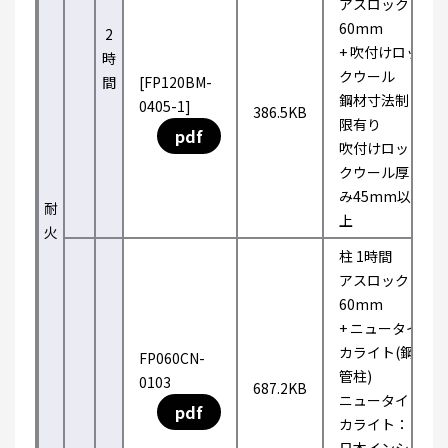
アスロック
60mm
2
+ 吹付けロッ
時
クウール
間
[FP120BM-
鋼材寸法制
0405-1]
386.5KB
限有り
pdf
吹付けロッ
クウール厚
み45mm以
耐
上
火
柱 1時間
アスロック
60mm
+ ニュータイ
カライト(鋼
FP060CN-
管柱)
0103
687.2KB
ニュータイ
pdf
カライト：