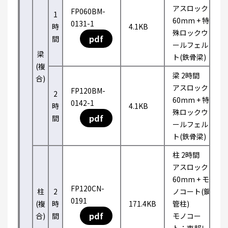
アスロック
FP060BM-
1
60mm + 特
0131-1
時
4.1KB
殊ロックウ
pdf
間
ールフェル
梁
ト(鉄骨梁)
(複
梁 2時間
合)
アスロック
FP120BM-
2
60mm + 特
0142-1
時
4.1KB
殊ロックウ
pdf
間
ールフェル
ト(鉄骨梁)
柱 2時間
アスロック
60mm + モ
FP120CN-
柱
2
ノコート(鋼
0191
(複
時
171.4KB
管柱)
pdf
合)
間
モノコー