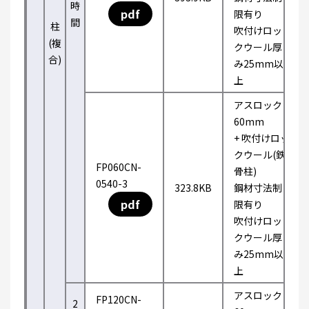
時
pdf
限有り
間
柱
吹付けロッ
(複
クウール厚
合)
み25mm以
上
アスロック
60mm
+ 吹付けロッ
クウール(鉄
FP060CN-
骨柱)
0540-3
323.8KB
鋼材寸法制
pdf
限有り
吹付けロッ
クウール厚
み25mm以
上
アスロック
FP120CN-
2