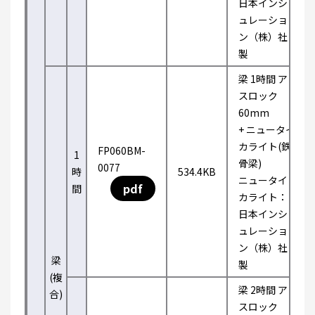
日本インシ
ュレーショ
ン（株）社
製
梁 1時間 ア
スロック
60mm
+ ニュータイ
カライト(鉄
FP060BM-
1
骨梁)
0077
時
534.4KB
ニュータイ
pdf
間
カライト：
日本インシ
ュレーショ
ン（株）社
梁
製
(複
梁 2時間 ア
合)
スロック