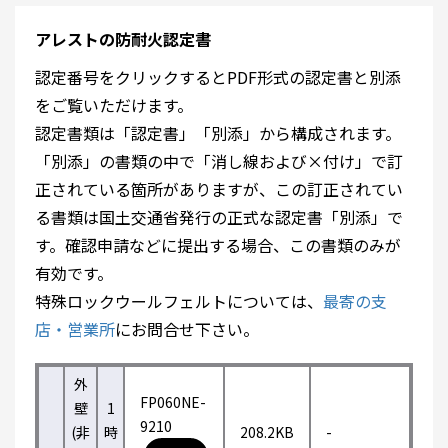
アレストの防耐火認定書
認定番号をクリックするとPDF形式の認定書と別添
をご覧いただけます。
認定書類は「認定書」「別添」から構成されます。
「別添」の書類の中で「消し線および×付け」で訂
正されている箇所がありますが、この訂正されてい
る書類は国土交通省発行の正式な認定書「別添」で
す。確認申請などに提出する場合、この書類のみが
有効です。
特殊ロックウールフェルトについては、
最寄の支
店・営業所
にお問合せ下さい。
外
FP060NE-
壁
1
9210
(非
時
208.2KB
-