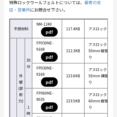
特殊ロックウールフェルトについては、
最寄の支
店・営業所
にお問合せ下さい。
NM-1240
不燃材料
117.4KB
アスロック
pdf
FP030NE-
アスロック
9168
212.3KB
50mm 縦張
pdf
り
30
分
FP030NE-
アスロック
9169
外
223.6KB
50mm 横張
pdf
壁
り
(非
FP060NE-
耐
アスロック
9035
力)
223.5KB
60mm 縦張
pdf
1
り
時