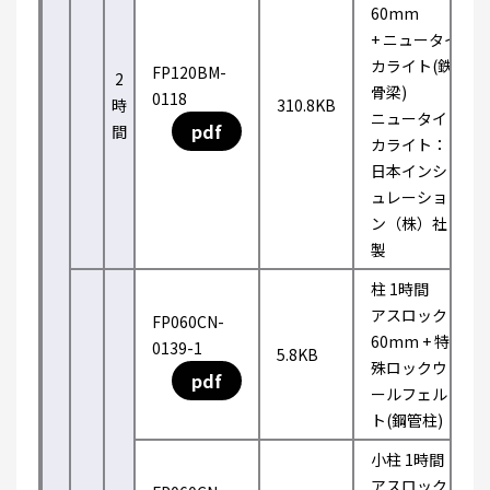
60mm
+ ニュータイ
カライト(鉄
FP120BM-
2
骨梁)
0118
時
310.8KB
ニュータイ
pdf
間
カライト：
日本インシ
ュレーショ
ン（株）社
製
柱 1時間
アスロック
FP060CN-
60mm + 特
0139-1
5.8KB
殊ロックウ
pdf
ールフェル
ト(鋼管柱)
小柱 1時間
アスロック