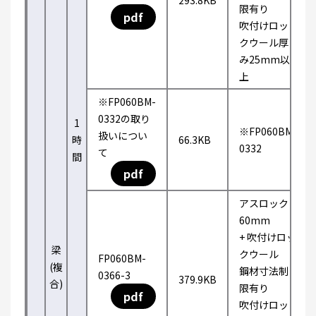
293.8KB
限有り
pdf
吹付けロッ
クウール厚
み25mm以
上
※FP060BM-
0332の取り
1
※FP060BM-
扱いについ
時
66.3KB
0332
て
間
pdf
アスロック
60mm
+ 吹付けロッ
梁
クウール
FP060BM-
(複
鋼材寸法制
0366-3
379.9KB
合)
限有り
pdf
吹付けロッ