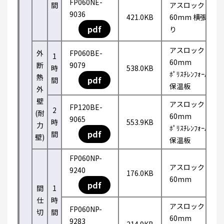
FP060NE-
間
アスロック
9036
421.0KB
60mm 横張
pdf
り
アスロック
外
FP060BE-
1
60mm
断
9079
時
538.0KB
ﾎﾟﾘｽﾁﾚﾝﾌｫｰﾑ
熱
pdf
間
保温板
外
壁
アスロック
FP120BE-
2
(耐
60mm
9065
時
553.9KB
力
ﾎﾟﾘｽﾁﾚﾝﾌｫｰﾑ
pdf
間
壁)
保温板
FP060NP-
アスロック
9240
176.0KB
60mm
pdf
間
1
仕
時
アスロック
FP060NP-
切
間
60mm
9283