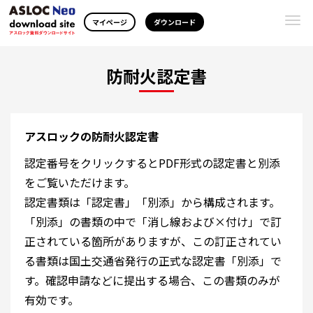
Togg
マイページ
ダウンロード
navi
防耐火認定書
アスロックの防耐火認定書
認定番号をクリックするとPDF形式の認定書と別添
をご覧いただけます。
認定書類は「認定書」「別添」から構成されます。
「別添」の書類の中で「消し線および×付け」で訂
正されている箇所がありますが、この訂正されてい
る書類は国土交通省発行の正式な認定書「別添」で
す。確認申請などに提出する場合、この書類のみが
有効です。