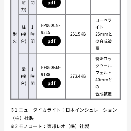
pdf
耐
間
力)
コーベラ
FP060CN-
柱
1
イト
9215
耐
(複
時
251.5KB
25mmと
pdf
火
合)
間
の合成被
覆
特殊ロッ
クウール
PF060BM-
梁
1
フェルト
9188
(複
時
273.4KB
40mmと
pdf
合)
間
の
合成被覆
※1 ニュータイカライト：日本インシュレーション
（株）社製
※2 モノコート：東邦レオ（株）社製