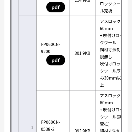
214.9KB
ロックウー
pdf
ル充填
アスロック
60mm
+ 吹付けロッ
クウール
FP060CN-
鋼材寸法制
9200
301.9KB
限無し
pdf
吹付けロッ
クウール厚
み30mm以
上
アスロック
60mm
+ 吹付けロッ
クウール(鋼
FP060CN-
管柱)
1
0538-2
393.9KB
鋼材寸法制