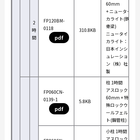
60mm
+ ニュータイ
カライト(鉄
FP120BM-
2
骨梁)
0118
時
310.8KB
ニュータイ
pdf
間
カライト：
日本インシ
ュレーショ
ン（株）社
製
柱 1時間
アスロック
FP060CN-
60mm + 特
0139-1
5.8KB
殊ロックウ
pdf
ールフェル
ト(鋼管柱)
小柱 1時間
アスロック