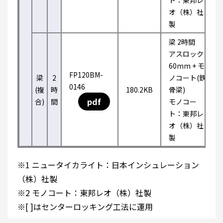
ト：東邦レ
オ（株）社
製
梁 2時間
アスロック
60mm + モ
FP120BM-
梁
2
ノコート(鉄
0146
(複
時
180.2KB
骨梁)
pdf
合)
間
モノコー
ト：東邦レ
オ（株）社
製
※1 ニュータイカライト：日本インシュレーション
（株）社製
※2 モノコート：東邦レオ（株）社製
※[ ]はセンターロッキング工法に運用