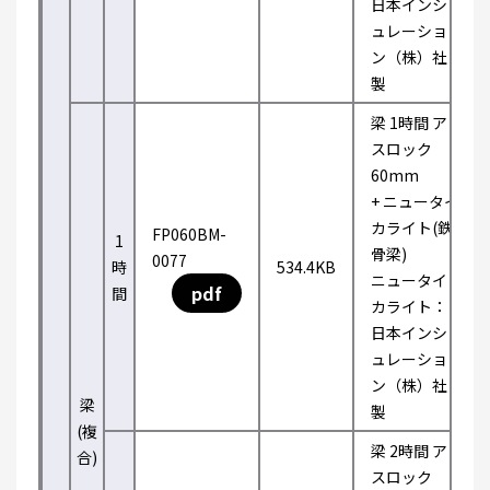
日本インシ
ュレーショ
ン（株）社
製
梁 1時間 ア
スロック
60mm
+ ニュータイ
カライト(鉄
FP060BM-
1
骨梁)
0077
時
534.4KB
ニュータイ
pdf
間
カライト：
日本インシ
ュレーショ
ン（株）社
梁
製
(複
梁 2時間 ア
合)
スロック