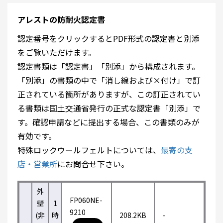
アレストの防耐火認定書
認定番号をクリックするとPDF形式の認定書と別添
をご覧いただけます。
認定書類は「認定書」「別添」から構成されます。
「別添」の書類の中で「消し線および×付け」で訂
正されている箇所がありますが、この訂正されてい
る書類は国土交通省発行の正式な認定書「別添」で
す。確認申請などに提出する場合、この書類のみが
有効です。
特殊ロックウールフェルトについては、
最寄の支
店・営業所
にお問合せ下さい。
外
FP060NE-
壁
1
9210
(非
時
208.2KB
-