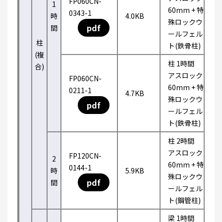
FP060CN-
1
60mm + 特
0343-1
時
4.0KB
殊ロックウ
pdf
間
ールフェル
柱
ト(鉄骨柱)
(複
柱 1時間
合)
アスロック
FP060CN-
60mm + 特
0211-1
4.7KB
殊ロックウ
pdf
ールフェル
ト(鉄骨柱)
柱 2時間
アスロック
FP120CN-
2
60mm + 特
0144-1
時
5.9KB
殊ロックウ
pdf
間
ールフェル
ト(鋼管柱)
梁 1時間