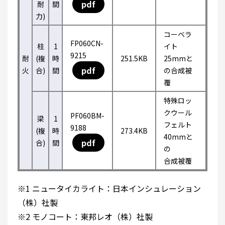
pdf
耐
間
力)
コーベラ
FP060CN-
柱
1
イト
9215
耐
(複
時
251.5KB
25mmと
pdf
火
合)
間
の合成被
覆
特殊ロッ
クウール
PF060BM-
梁
1
フェルト
9188
(複
時
273.4KB
40mmと
pdf
合)
間
の
合成被覆
※1 ニュータイカライト：日本インシュレーション
（株）社製
※2 モノコート：東邦レオ（株）社製