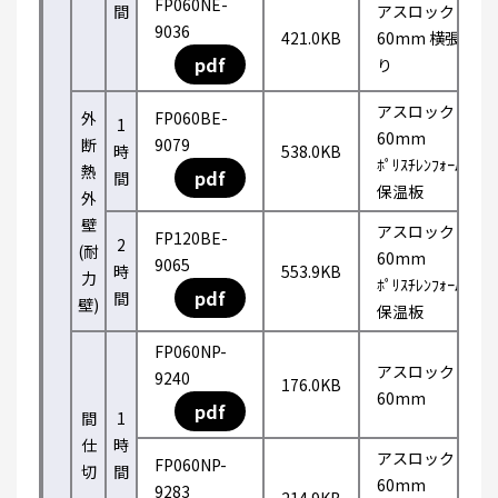
FP060NE-
間
アスロック
9036
421.0KB
60mm 横張
pdf
り
アスロック
外
FP060BE-
1
60mm
断
9079
時
538.0KB
ﾎﾟﾘｽﾁﾚﾝﾌｫｰﾑ
熱
pdf
間
保温板
外
壁
アスロック
FP120BE-
2
(耐
60mm
9065
時
553.9KB
力
ﾎﾟﾘｽﾁﾚﾝﾌｫｰﾑ
pdf
間
壁)
保温板
FP060NP-
アスロック
9240
176.0KB
60mm
pdf
間
1
仕
時
アスロック
FP060NP-
切
間
60mm
9283