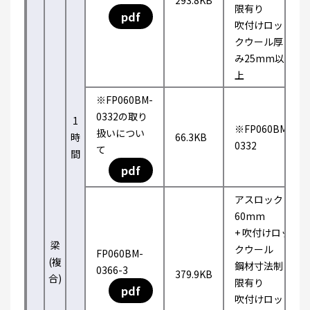
293.8KB
限有り
pdf
吹付けロッ
クウール厚
み25mm以
上
※FP060BM-
0332の取り
1
※FP060BM-
扱いについ
時
66.3KB
0332
て
間
pdf
アスロック
60mm
+ 吹付けロッ
梁
クウール
FP060BM-
(複
鋼材寸法制
0366-3
379.9KB
合)
限有り
pdf
吹付けロッ