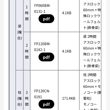
アスロック
FP060BM-
1
60mm + 特
0131-1
時
4.1KB
殊ロックウ
pdf
間
ールフェル
梁
ト(鉄骨梁)
(複
梁 2時間
合)
アスロック
FP120BM-
2
60mm + 特
0142-1
時
4.1KB
殊ロックウ
pdf
間
ールフェル
ト(鉄骨梁)
柱 2時間
アスロック
60mm + モ
FP120CN-
柱
2
ノコート(鋼
0191
(複
時
171.4KB
管柱)
pdf
合)
間
モノコー