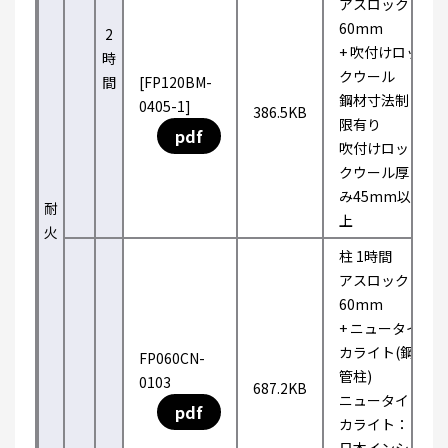
アスロック
60mm
2
+ 吹付けロッ
時
クウール
間
[FP120BM-
鋼材寸法制
0405-1]
386.5KB
限有り
pdf
吹付けロッ
クウール厚
み45mm以
耐
上
火
柱 1時間
アスロック
60mm
+ ニュータイ
カライト(鋼
FP060CN-
管柱)
0103
687.2KB
ニュータイ
pdf
カライト：