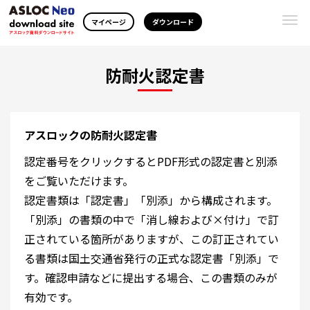
Togg
マイページ
ダウンロード
navi
防耐火認定書
アスロックの防耐火認定書
認定番号をクリックするとPDF形式の認定書と別添
をご覧いただけます。
認定書類は「認定書」「別添」から構成されます。
「別添」の書類の中で「消し線および×付け」で訂
正されている箇所がありますが、この訂正されてい
る書類は国土交通省発行の正式な認定書「別添」で
す。確認申請などに提出する場合、この書類のみが
有効です。