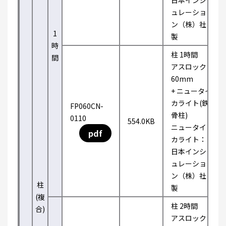
日本インシ
ュレーショ
ン（株）社
1
製
時
柱 1時間
間
アスロック
60mm
+ ニュータイ
カライト(鉄
FP060CN-
骨柱)
0110
554.0KB
ニュータイ
pdf
カライト：
日本インシ
ュレーショ
ン（株）社
柱
製
(複
柱 2時間
合)
アスロック