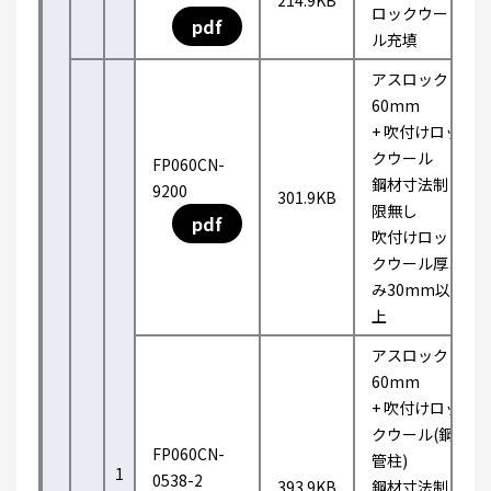
214.9KB
ロックウー
pdf
ル充填
アスロック
60mm
+ 吹付けロッ
クウール
FP060CN-
鋼材寸法制
9200
301.9KB
限無し
pdf
吹付けロッ
クウール厚
み30mm以
上
アスロック
60mm
+ 吹付けロッ
クウール(鋼
FP060CN-
管柱)
1
0538-2
393.9KB
鋼材寸法制