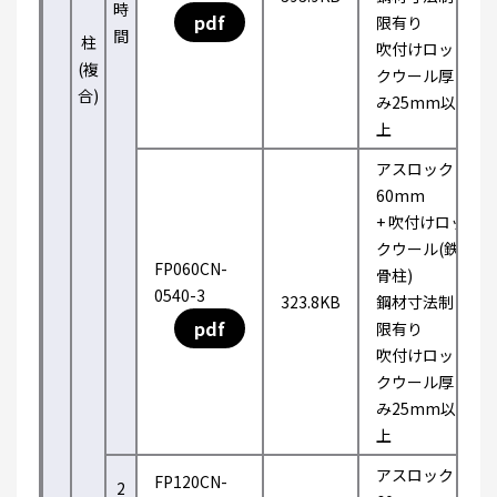
時
pdf
限有り
間
柱
吹付けロッ
(複
クウール厚
合)
み25mm以
上
アスロック
60mm
+ 吹付けロッ
クウール(鉄
FP060CN-
骨柱)
0540-3
323.8KB
鋼材寸法制
pdf
限有り
吹付けロッ
クウール厚
み25mm以
上
アスロック
FP120CN-
2