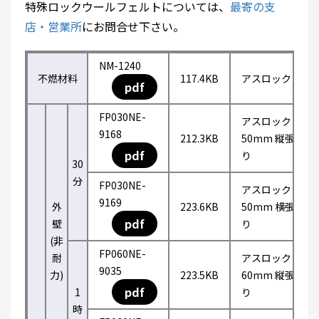
特殊ロックウールフェルトについては、
最寄の支
店・営業所
にお問合せ下さい。
NM-1240
不燃材料
117.4KB
アスロック
pdf
FP030NE-
アスロック
9168
212.3KB
50mm 縦張
pdf
り
30
分
FP030NE-
アスロック
9169
外
223.6KB
50mm 横張
pdf
壁
り
(非
FP060NE-
耐
アスロック
9035
力)
223.5KB
60mm 縦張
pdf
1
り
時