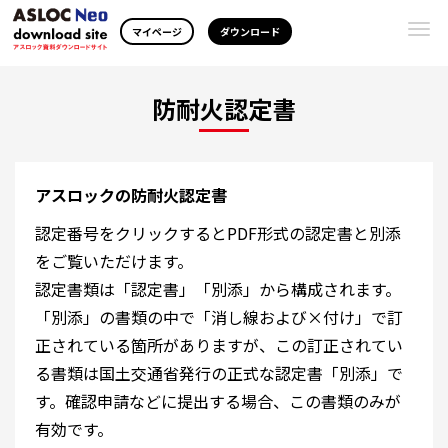
Togg
マイページ
ダウンロード
navi
防耐火認定書
アスロックの防耐火認定書
認定番号をクリックするとPDF形式の認定書と別添
をご覧いただけます。
認定書類は「認定書」「別添」から構成されます。
「別添」の書類の中で「消し線および×付け」で訂
正されている箇所がありますが、この訂正されてい
る書類は国土交通省発行の正式な認定書「別添」で
す。確認申請などに提出する場合、この書類のみが
有効です。