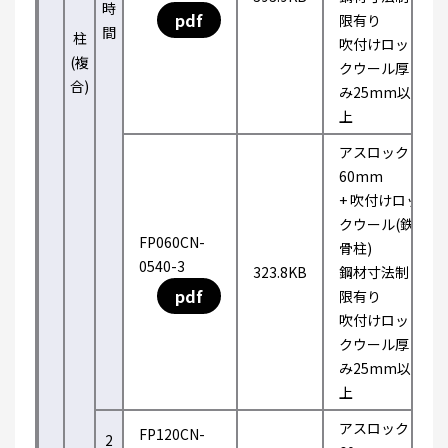
時
pdf
限有り
間
柱
吹付けロッ
(複
クウール厚
合)
み25mm以
上
アスロック
60mm
+ 吹付けロッ
クウール(鉄
FP060CN-
骨柱)
0540-3
323.8KB
鋼材寸法制
pdf
限有り
吹付けロッ
クウール厚
み25mm以
上
アスロック
FP120CN-
2