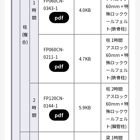
FP060CN-
1
60mm + 特
0343-1
時
4.0KB
殊ロックウ
pdf
間
ールフェル
柱
ト(鉄骨柱)
(複
柱 1時間
合)
アスロック
FP060CN-
60mm + 特
0211-1
4.7KB
殊ロックウ
pdf
ールフェル
ト(鉄骨柱)
柱 2時間
アスロック
FP120CN-
2
60mm + 特
0144-1
時
5.9KB
殊ロックウ
pdf
間
ールフェル
ト(鋼管柱)
梁 1時間