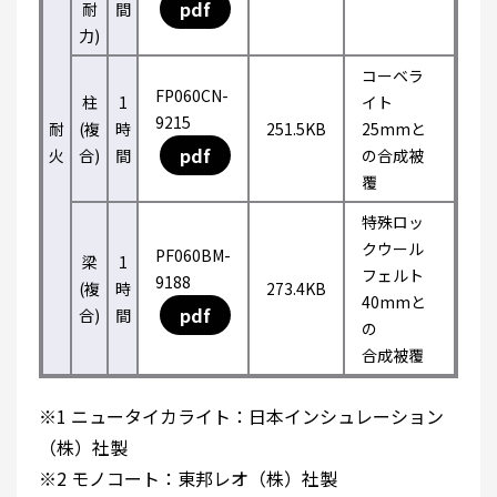
pdf
耐
間
力)
コーベラ
FP060CN-
柱
1
イト
9215
耐
(複
時
251.5KB
25mmと
pdf
火
合)
間
の合成被
覆
特殊ロッ
クウール
PF060BM-
梁
1
フェルト
9188
(複
時
273.4KB
40mmと
pdf
合)
間
の
合成被覆
※1 ニュータイカライト：日本インシュレーション
（株）社製
※2 モノコート：東邦レオ（株）社製