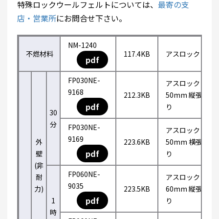
特殊ロックウールフェルトについては、
最寄の支
店・営業所
にお問合せ下さい。
NM-1240
不燃材料
117.4KB
アスロック
pdf
FP030NE-
アスロック
9168
212.3KB
50mm 縦張
pdf
り
30
分
FP030NE-
アスロック
9169
外
223.6KB
50mm 横張
pdf
壁
り
(非
FP060NE-
耐
アスロック
9035
力)
223.5KB
60mm 縦張
pdf
1
り
時