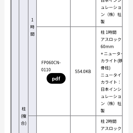
日本インシ
ュレーショ
ン（株）社
1
製
時
柱 1時間
間
アスロック
60mm
+ ニュータイ
カライト(鉄
FP060CN-
骨柱)
0110
554.0KB
ニュータイ
pdf
カライト：
日本インシ
ュレーショ
ン（株）社
柱
製
(複
柱 2時間
合)
アスロック