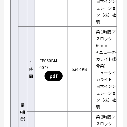
日本インシ
ュレーショ
ン（株）社
製
梁 1時間 ア
スロック
60mm
+ ニュータイ
カライト(鉄
FP060BM-
1
骨梁)
0077
時
534.4KB
ニュータイ
pdf
間
カライト：
日本インシ
ュレーショ
ン（株）社
梁
製
(複
梁 2時間 ア
合)
スロック