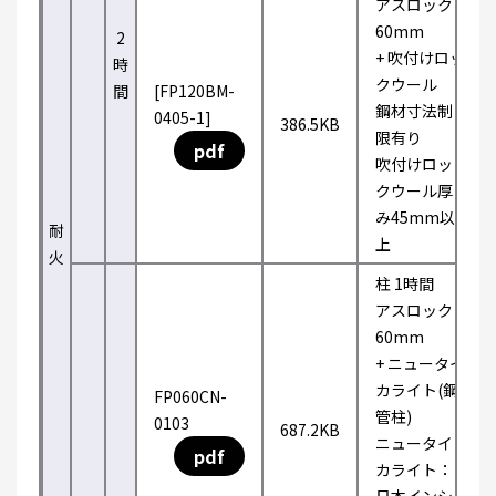
アスロック
60mm
2
+ 吹付けロッ
時
クウール
間
[FP120BM-
鋼材寸法制
0405-1]
386.5KB
限有り
pdf
吹付けロッ
クウール厚
み45mm以
耐
上
火
柱 1時間
アスロック
60mm
+ ニュータイ
カライト(鋼
FP060CN-
管柱)
0103
687.2KB
ニュータイ
pdf
カライト：