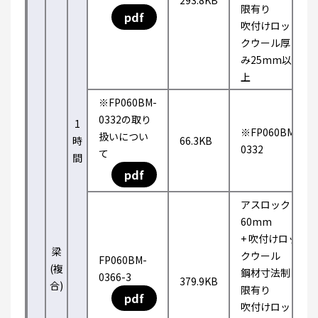
293.8KB
限有り
pdf
吹付けロッ
クウール厚
み25mm以
上
※FP060BM-
0332の取り
1
※FP060BM-
扱いについ
時
66.3KB
0332
て
間
pdf
アスロック
60mm
+ 吹付けロッ
梁
クウール
FP060BM-
(複
鋼材寸法制
0366-3
379.9KB
合)
限有り
pdf
吹付けロッ