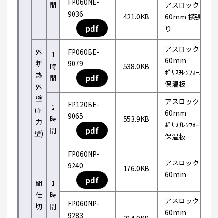
FP060NE-
間
アスロック
9036
421.0KB
60mm 横張
pdf
り
アスロック
外
FP060BE-
1
60mm
断
9079
時
538.0KB
ﾎﾟﾘｽﾁﾚﾝﾌｫｰﾑ
熱
pdf
間
保温板
外
壁
アスロック
FP120BE-
2
(耐
60mm
9065
時
553.9KB
力
ﾎﾟﾘｽﾁﾚﾝﾌｫｰﾑ
pdf
間
壁)
保温板
FP060NP-
アスロック
9240
176.0KB
60mm
pdf
間
1
仕
時
アスロック
FP060NP-
切
間
60mm
9283