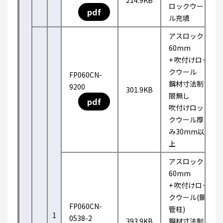
214.9KB
ロックウー
pdf
ル充填
アスロック
60mm
+ 吹付けロッ
クウール
FP060CN-
鋼材寸法制
9200
301.9KB
限無し
pdf
吹付けロッ
クウール厚
み30mm以
上
アスロック
60mm
+ 吹付けロッ
クウール(鋼
FP060CN-
管柱)
1
0538-2
393.9KB
鋼材寸法制