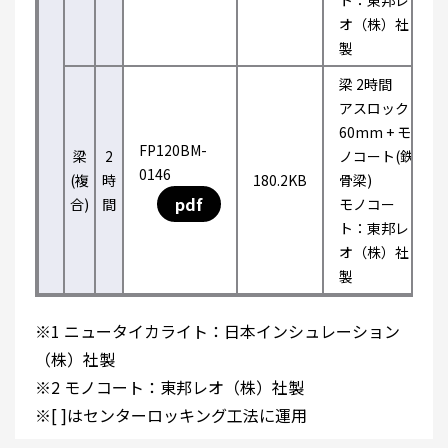
ト：東邦レ
オ（株）社
製
梁 2時間
アスロック
60mm + モ
FP120BM-
梁
2
ノコート(鉄
0146
(複
時
180.2KB
骨梁)
pdf
合)
間
モノコー
ト：東邦レ
オ（株）社
製
※1 ニュータイカライト：日本インシュレーション
（株）社製
※2 モノコート：東邦レオ（株）社製
※[ ]はセンターロッキング工法に運用