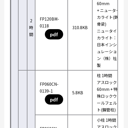
60mm
+ ニュータイ
カライト(鉄
FP120BM-
2
骨梁)
0118
時
310.8KB
ニュータイ
pdf
間
カライト：
日本インシ
ュレーショ
ン（株）社
製
柱 1時間
アスロック
FP060CN-
60mm + 特
0139-1
5.8KB
殊ロックウ
pdf
ールフェル
ト(鋼管柱)
小柱 1時間
アスロック