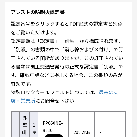
アレストの防耐火認定書
認定番号をクリックするとPDF形式の認定書と別添
をご覧いただけます。
認定書類は「認定書」「別添」から構成されます。
「別添」の書類の中で「消し線および×付け」で訂
正されている箇所がありますが、この訂正されてい
る書類は国土交通省発行の正式な認定書「別添」で
す。確認申請などに提出する場合、この書類のみが
有効です。
特殊ロックウールフェルトについては、
最寄の支
店・営業所
にお問合せ下さい。
外
FP060NE-
壁
1
9210
(非
時
208.2KB
-