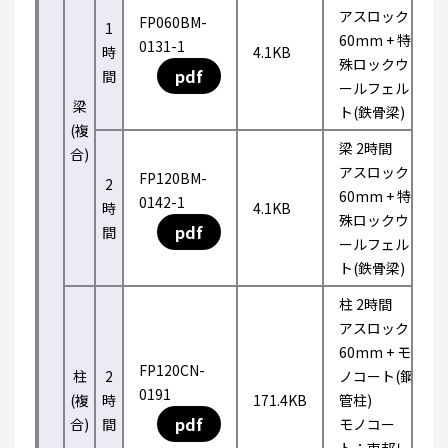
アスロック
FP060BM-
1
60mm + 特
0131-1
時
4.1KB
殊ロックウ
pdf
間
ールフェル
梁
ト(鉄骨梁)
(複
梁 2時間
合)
アスロック
FP120BM-
2
60mm + 特
0142-1
時
4.1KB
殊ロックウ
pdf
間
ールフェル
ト(鉄骨梁)
柱 2時間
アスロック
60mm + モ
FP120CN-
柱
2
ノコート(鋼
0191
(複
時
171.4KB
管柱)
pdf
合)
間
モノコー