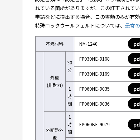
れている箇所がありますが、この訂正されてい
申請などに提出する場合、この書類のみが有効
特殊ロックウールフェルトについては、
最寄の
pd
不燃材料
NM-1240
pd
FP030NE-9168
30
分
pd
FP030NE-9169
外壁
(非耐力)
pd
1
FP060NE-9035
時
pd
間
FP060NE-9036
1
pd
時
FP060BE-9079
外断熱外
間
壁