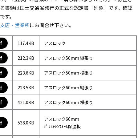
る書類は国土交通省発行の正式な認定書「別添」です。確認
です。
支店・営業所
にお問合せ下さい。
f
117.4KB
アスロック
f
212.3KB
アスロック50mm 縦張り
f
223.6KB
アスロック50mm 横張り
f
223.5KB
アスロック60mm 縦張り
f
421.0KB
アスロック60mm 横張り
アスロック60mm
f
538.0KB
ﾎﾟﾘｽﾁﾚﾝﾌｫｰﾑ保温板