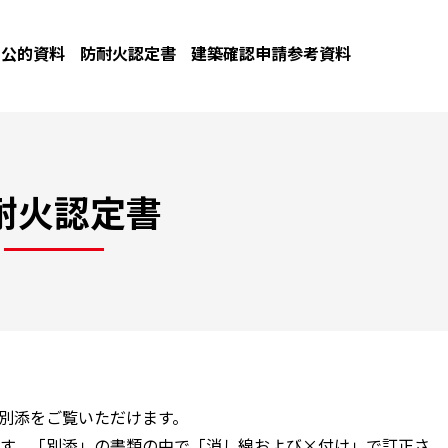
公的資料
防耐火認定書
建築確認申請参考資料
耐火認定書
と別添をご覧いただけます。
す。「別添」の書類の中で「消し線および×付け」で訂正さ