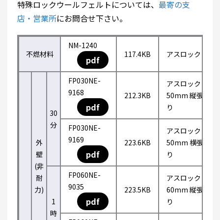
特殊ロックウールフェルトについては、
最寄の支
店・営業所
にお問合せ下さい。
NM-1240
不燃材料
117.4KB
アスロック
pdf
FP030NE-
アスロック
9168
212.3KB
50mm 縦張
pdf
り
30
分
FP030NE-
アスロック
9169
外
223.6KB
50mm 横張
pdf
壁
り
(非
FP060NE-
耐
アスロック
9035
力)
223.5KB
60mm 縦張
pdf
1
り
時