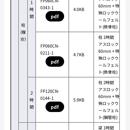
FP060CN-
1
60mm + 特
0343-1
時
4.0KB
殊ロックウ
pdf
間
ールフェル
柱
ト(鉄骨柱)
(複
柱 1時間
合)
アスロック
FP060CN-
60mm + 特
0211-1
4.7KB
殊ロックウ
pdf
ールフェル
ト(鉄骨柱)
柱 2時間
アスロック
FP120CN-
2
60mm + 特
0144-1
時
5.9KB
殊ロックウ
pdf
間
ールフェル
ト(鋼管柱)
梁 1時間