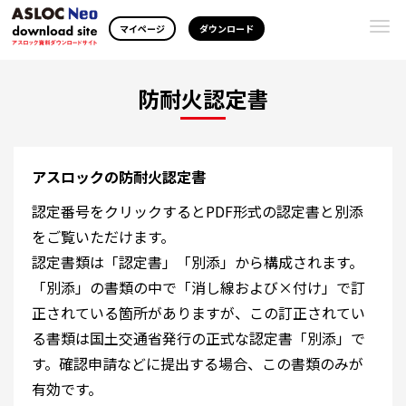
Togg
マイページ
ダウンロード
navi
防耐火認定書
アスロックの防耐火認定書
認定番号をクリックするとPDF形式の認定書と別添
をご覧いただけます。
認定書類は「認定書」「別添」から構成されます。
「別添」の書類の中で「消し線および×付け」で訂
正されている箇所がありますが、この訂正されてい
る書類は国土交通省発行の正式な認定書「別添」で
す。確認申請などに提出する場合、この書類のみが
有効です。