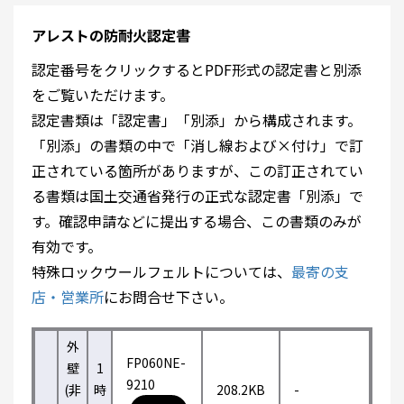
アレストの防耐火認定書
認定番号をクリックするとPDF形式の認定書と別添
をご覧いただけます。
認定書類は「認定書」「別添」から構成されます。
「別添」の書類の中で「消し線および×付け」で訂
正されている箇所がありますが、この訂正されてい
る書類は国土交通省発行の正式な認定書「別添」で
す。確認申請などに提出する場合、この書類のみが
有効です。
特殊ロックウールフェルトについては、
最寄の支
店・営業所
にお問合せ下さい。
外
FP060NE-
壁
1
9210
(非
時
208.2KB
-