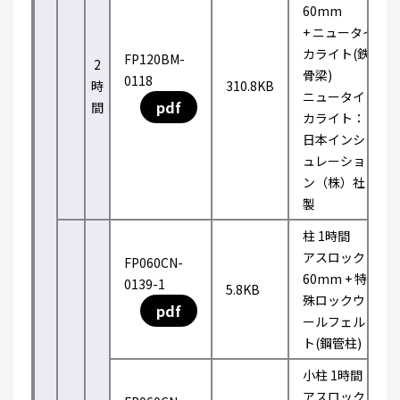
60mm
+ ニュータイ
カライト(鉄
FP120BM-
2
骨梁)
0118
時
310.8KB
ニュータイ
pdf
間
カライト：
日本インシ
ュレーショ
ン（株）社
製
柱 1時間
アスロック
FP060CN-
60mm + 特
0139-1
5.8KB
殊ロックウ
pdf
ールフェル
ト(鋼管柱)
小柱 1時間
アスロック