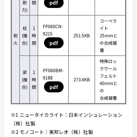
pdf
耐
間
力)
コーベラ
FP060CN-
柱
1
イト
9215
耐
(複
時
251.5KB
25mmと
pdf
火
合)
間
の合成被
覆
特殊ロッ
クウール
PF060BM-
梁
1
フェルト
9188
(複
時
273.4KB
40mmと
pdf
合)
間
の
合成被覆
※1 ニュータイカライト：日本インシュレーション
（株）社製
※2 モノコート：東邦レオ（株）社製