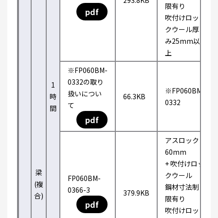
293.8KB
限有り
pdf
吹付けロッ
クウール厚
み25mm以
上
※FP060BM-
0332の取り
1
※FP060BM-
扱いについ
時
66.3KB
0332
て
間
pdf
アスロック
60mm
+ 吹付けロッ
梁
クウール
FP060BM-
(複
鋼材寸法制
0366-3
379.9KB
合)
限有り
pdf
吹付けロッ