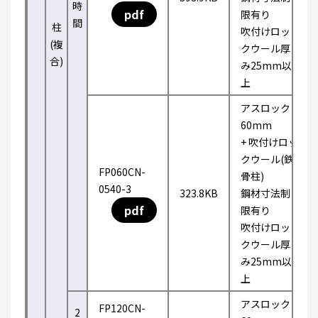
時
pdf
限有り
間
柱
吹付けロッ
(複
クウール厚
合)
み25mm以
上
アスロック
60mm
+ 吹付けロッ
クウール(鉄
FP060CN-
骨柱)
0540-3
323.8KB
鋼材寸法制
pdf
限有り
吹付けロッ
クウール厚
み25mm以
上
アスロック
FP120CN-
2