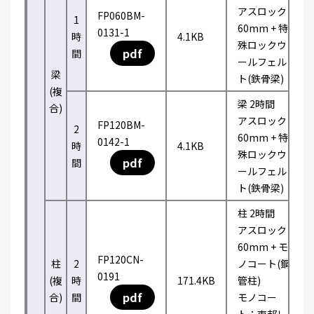
アスロック
FP060BM-
1
60mm + 特
0131-1
時
4.1KB
殊ロックウ
pdf
間
ールフェル
梁
ト(鉄骨梁)
(複
梁 2時間
合)
アスロック
FP120BM-
2
60mm + 特
0142-1
時
4.1KB
殊ロックウ
pdf
間
ールフェル
ト(鉄骨梁)
柱 2時間
アスロック
60mm + モ
FP120CN-
柱
2
ノコート(鋼
0191
(複
時
171.4KB
管柱)
pdf
合)
間
モノコー