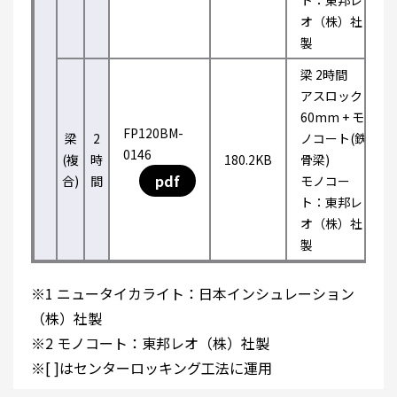
ト：東邦レ
オ（株）社
製
梁 2時間
アスロック
60mm + モ
FP120BM-
梁
2
ノコート(鉄
0146
(複
時
180.2KB
骨梁)
pdf
合)
間
モノコー
ト：東邦レ
オ（株）社
製
※1 ニュータイカライト：日本インシュレーション
（株）社製
※2 モノコート：東邦レオ（株）社製
※[ ]はセンターロッキング工法に運用