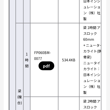
日本インシ
ュレーショ
ン（株）社
製
梁 1時間 ア
スロック
60mm
+ ニュータイ
カライト(鉄
FP060BM-
1
骨梁)
0077
時
534.4KB
ニュータイ
pdf
間
カライト：
日本インシ
ュレーショ
ン（株）社
梁
製
(複
梁 2時間 ア
合)
スロック