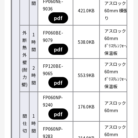
FP060NE-
間
アスロック
9036
421.0KB
60mm 横張
pdf
り
アスロック
外
FP060BE-
1
60mm
断
9079
時
538.0KB
ﾎﾟﾘｽﾁﾚﾝﾌｫｰﾑ
熱
pdf
間
保温板
外
壁
アスロック
FP120BE-
2
(耐
60mm
9065
時
553.9KB
力
ﾎﾟﾘｽﾁﾚﾝﾌｫｰﾑ
pdf
間
壁)
保温板
FP060NP-
アスロック
9240
176.0KB
60mm
pdf
間
1
仕
時
アスロック
FP060NP-
切
間
60mm
9283