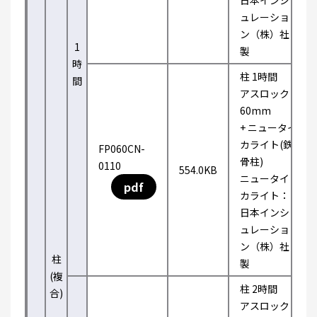
日本インシ
ュレーショ
ン（株）社
1
製
時
柱 1時間
間
アスロック
60mm
+ ニュータイ
カライト(鉄
FP060CN-
骨柱)
0110
554.0KB
ニュータイ
pdf
カライト：
日本インシ
ュレーショ
ン（株）社
柱
製
(複
柱 2時間
合)
アスロック