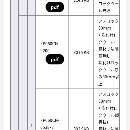
214.9KB
ロックウー
pdf
ル充填
アスロック
60mm
+ 吹付けロッ
クウール
FP060CN-
鋼材寸法制
9200
301.9KB
限無し
pdf
吹付けロッ
クウール厚
み30mm以
上
アスロック
60mm
+ 吹付けロッ
クウール(鋼
FP060CN-
管柱)
1
0538-2
393.9KB
鋼材寸法制