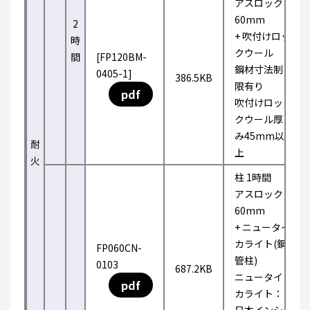
アスロック
60mm
2
+ 吹付けロッ
時
クウール
間
[FP120BM-
鋼材寸法制
0405-1]
386.5KB
限有り
pdf
吹付けロッ
クウール厚
み45mm以
耐
上
火
柱 1時間
アスロック
60mm
+ ニュータイ
カライト(鋼
FP060CN-
管柱)
0103
687.2KB
ニュータイ
pdf
カライト：