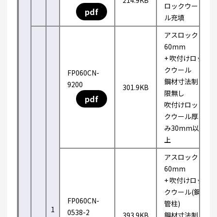
214.9KB
ロックウー
pdf
ル充填
アスロック
60mm
+ 吹付けロッ
クウール
FP060CN-
鋼材寸法制
9200
301.9KB
限無し
pdf
吹付けロッ
クウール厚
み30mm以
上
アスロック
60mm
+ 吹付けロッ
クウール(鋼
FP060CN-
管柱)
1
0538-2
393.9KB
鋼材寸法制