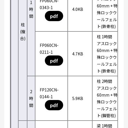
FP060CN-
1
60mm + 特
0343-1
時
4.0KB
殊ロックウ
pdf
間
ールフェル
柱
ト(鉄骨柱)
(複
柱 1時間
合)
アスロック
FP060CN-
60mm + 特
0211-1
4.7KB
殊ロックウ
pdf
ールフェル
ト(鉄骨柱)
柱 2時間
アスロック
FP120CN-
2
60mm + 特
0144-1
時
5.9KB
殊ロックウ
pdf
間
ールフェル
ト(鋼管柱)
梁 1時間