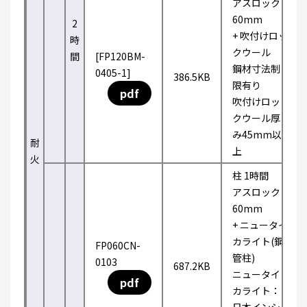
アスロック
60mm
2
+ 吹付けロッ
時
クウール
間
[FP120BM-
鋼材寸法制
0405-1]
386.5KB
限有り
pdf
吹付けロッ
クウール厚
み45mm以
耐
上
火
柱 1時間
アスロック
60mm
+ ニュータイ
カライト(鋼
FP060CN-
管柱)
0103
687.2KB
ニュータイ
pdf
カライト：