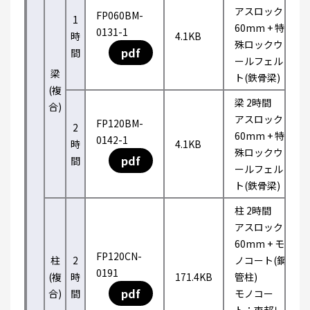
アスロック
FP060BM-
1
60mm + 特
0131-1
時
4.1KB
殊ロックウ
pdf
間
ールフェル
梁
ト(鉄骨梁)
(複
梁 2時間
合)
アスロック
FP120BM-
2
60mm + 特
0142-1
時
4.1KB
殊ロックウ
pdf
間
ールフェル
ト(鉄骨梁)
柱 2時間
アスロック
60mm + モ
FP120CN-
柱
2
ノコート(鋼
0191
(複
時
171.4KB
管柱)
pdf
合)
間
モノコー