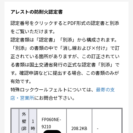
アレストの防耐火認定書
認定番号をクリックするとPDF形式の認定書と別添
をご覧いただけます。
認定書類は「認定書」「別添」から構成されます。
「別添」の書類の中で「消し線および×付け」で訂
正されている箇所がありますが、この訂正されてい
る書類は国土交通省発行の正式な認定書「別添」で
す。確認申請などに提出する場合、この書類のみが
有効です。
特殊ロックウールフェルトについては、
最寄の支
店・営業所
にお問合せ下さい。
外
FP060NE-
壁
1
9210
(非
時
208.2KB
-