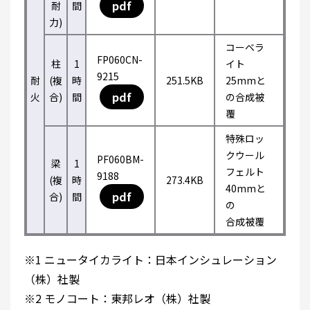
pdf
耐
間
力)
コーベラ
FP060CN-
柱
1
イト
9215
耐
(複
時
251.5KB
25mmと
pdf
火
合)
間
の合成被
覆
特殊ロッ
クウール
PF060BM-
梁
1
フェルト
9188
(複
時
273.4KB
40mmと
pdf
合)
間
の
合成被覆
※1 ニュータイカライト：日本インシュレーション
（株）社製
※2 モノコート：東邦レオ（株）社製