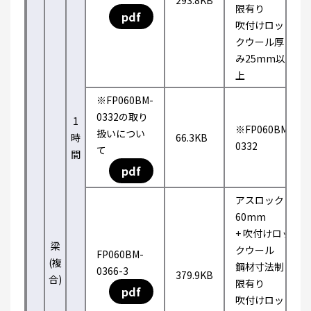
293.8KB
限有り
pdf
吹付けロッ
クウール厚
み25mm以
上
※FP060BM-
0332の取り
1
※FP060BM-
扱いについ
時
66.3KB
0332
て
間
pdf
アスロック
60mm
+ 吹付けロッ
梁
クウール
FP060BM-
(複
鋼材寸法制
0366-3
379.9KB
合)
限有り
pdf
吹付けロッ