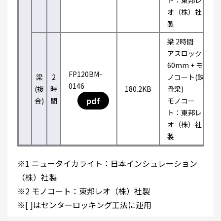
ト：東邦レ
オ（株）社
製
梁 2時間
アスロック
60mm + モ
FP120BM-
梁
2
ノコート(鉄
0146
(複
時
180.2KB
骨梁)
pdf
合)
間
モノコー
ト：東邦レ
オ（株）社
製
※1 ニュータイカライト：日本インシュレーション
（株）社製
※2 モノコート：東邦レオ（株）社製
※[ ]はセンターロッキング工法に運用