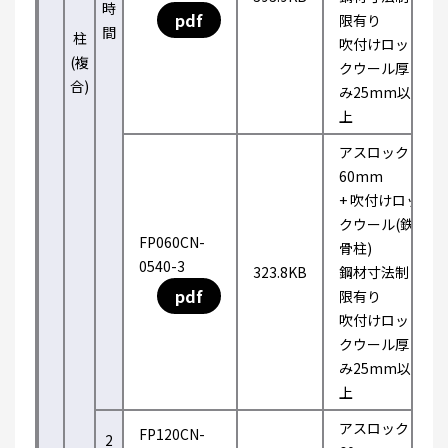
時
pdf
限有り
間
柱
吹付けロッ
(複
クウール厚
合)
み25mm以
上
アスロック
60mm
+ 吹付けロッ
クウール(鉄
FP060CN-
骨柱)
0540-3
323.8KB
鋼材寸法制
pdf
限有り
吹付けロッ
クウール厚
み25mm以
上
アスロック
FP120CN-
2