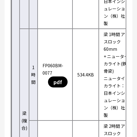
日本インシ
ュレーショ
ン（株）社
製
梁 1時間 ア
スロック
60mm
+ ニュータイ
カライト(鉄
FP060BM-
1
骨梁)
0077
時
534.4KB
ニュータイ
pdf
間
カライト：
日本インシ
ュレーショ
ン（株）社
梁
製
(複
梁 2時間 ア
合)
スロック