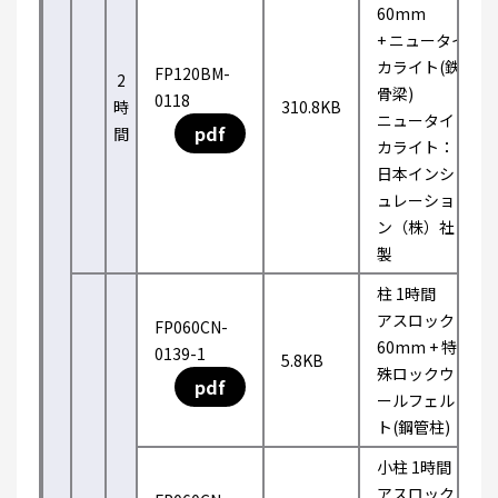
60mm
+ ニュータイ
カライト(鉄
FP120BM-
2
骨梁)
0118
時
310.8KB
ニュータイ
pdf
間
カライト：
日本インシ
ュレーショ
ン（株）社
製
柱 1時間
アスロック
FP060CN-
60mm + 特
0139-1
5.8KB
殊ロックウ
pdf
ールフェル
ト(鋼管柱)
小柱 1時間
アスロック