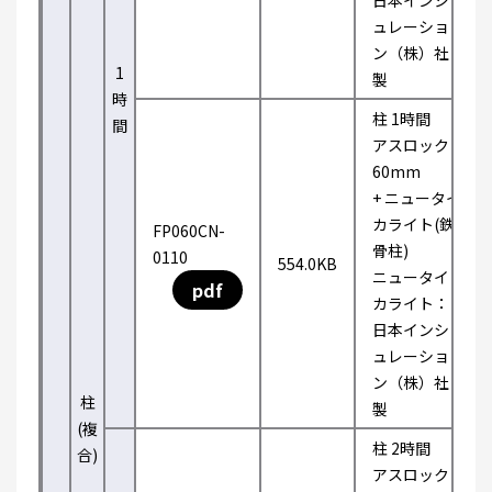
日本インシ
ュレーショ
ン（株）社
1
製
時
柱 1時間
間
アスロック
60mm
+ ニュータイ
カライト(鉄
FP060CN-
骨柱)
0110
554.0KB
ニュータイ
pdf
カライト：
日本インシ
ュレーショ
ン（株）社
柱
製
(複
柱 2時間
合)
アスロック