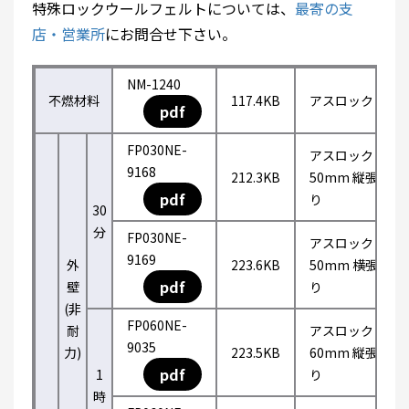
特殊ロックウールフェルトについては、
最寄の支
店・営業所
にお問合せ下さい。
NM-1240
不燃材料
117.4KB
アスロック
pdf
FP030NE-
アスロック
9168
212.3KB
50mm 縦張
pdf
り
30
分
FP030NE-
アスロック
9169
外
223.6KB
50mm 横張
pdf
壁
り
(非
FP060NE-
耐
アスロック
9035
力)
223.5KB
60mm 縦張
pdf
1
り
時