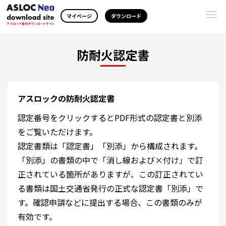
Togg
マイページ
ダウンロード
navi
防耐火認定書
アスロックの防耐火認定書
認定番号をクリックするとPDF形式の認定書と別添
をご覧いただけます。
認定書類は「認定書」「別添」から構成されます。
「別添」の書類の中で「消し線および×付け」で訂
正されている箇所がありますが、この訂正されてい
る書類は国土交通省発行の正式な認定書「別添」で
す。確認申請などに提出する場合、この書類のみが
有効です。