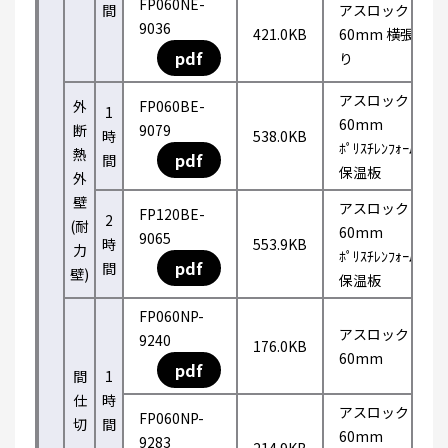
FP060NE-
間
アスロック
9036
421.0KB
60mm 横張
pdf
り
アスロック
外
FP060BE-
1
60mm
断
9079
時
538.0KB
ﾎﾟﾘｽﾁﾚﾝﾌｫｰﾑ
熱
pdf
間
保温板
外
壁
アスロック
FP120BE-
2
(耐
60mm
9065
時
553.9KB
力
ﾎﾟﾘｽﾁﾚﾝﾌｫｰﾑ
pdf
間
壁)
保温板
FP060NP-
アスロック
9240
176.0KB
60mm
pdf
間
1
仕
時
アスロック
FP060NP-
切
間
60mm
9283