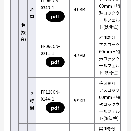
FP060CN-
1
60mm + 特
0343-1
時
4.0KB
殊ロックウ
pdf
間
ールフェル
柱
ト(鉄骨柱)
(複
柱 1時間
合)
アスロック
FP060CN-
60mm + 特
0211-1
4.7KB
殊ロックウ
pdf
ールフェル
ト(鉄骨柱)
柱 2時間
アスロック
FP120CN-
2
60mm + 特
0144-1
時
5.9KB
殊ロックウ
pdf
間
ールフェル
ト(鋼管柱)
梁 1時間