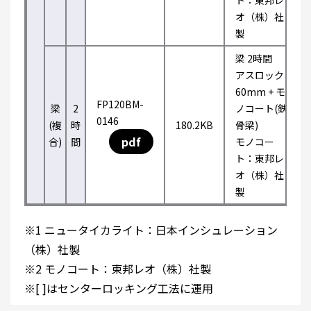
ト：東邦レ
オ（株）社
製
梁 2時間
アスロック
60mm + モ
FP120BM-
梁
2
ノコート(鉄
0146
(複
時
180.2KB
骨梁)
pdf
合)
間
モノコー
ト：東邦レ
オ（株）社
製
※1 ニュータイカライト：日本インシュレーション
（株）社製
※2 モノコート：東邦レオ（株）社製
※[ ]はセンターロッキング工法に運用