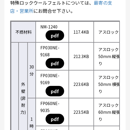
特殊ロックウールフェルトについては、
最寄の支
店・営業所
にお問合せ下さい。
NM-1240
不燃材料
117.4KB
アスロック
pdf
FP030NE-
アスロック
9168
212.3KB
50mm 縦張
pdf
り
30
分
FP030NE-
アスロック
9169
外
223.6KB
50mm 横張
pdf
壁
り
(非
FP060NE-
耐
アスロック
9035
力)
223.5KB
60mm 縦張
pdf
1
り
時