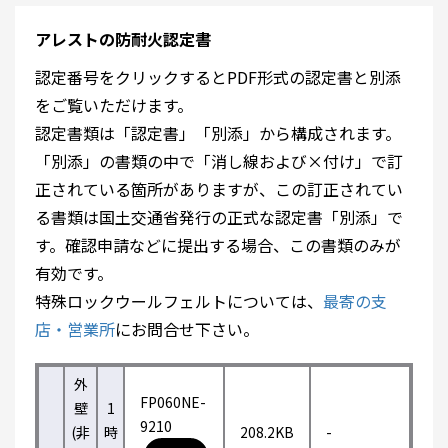
アレストの防耐火認定書
認定番号をクリックするとPDF形式の認定書と別添
をご覧いただけます。
認定書類は「認定書」「別添」から構成されます。
「別添」の書類の中で「消し線および×付け」で訂
正されている箇所がありますが、この訂正されてい
る書類は国土交通省発行の正式な認定書「別添」で
す。確認申請などに提出する場合、この書類のみが
有効です。
特殊ロックウールフェルトについては、
最寄の支
店・営業所
にお問合せ下さい。
外
FP060NE-
壁
1
9210
(非
時
208.2KB
-