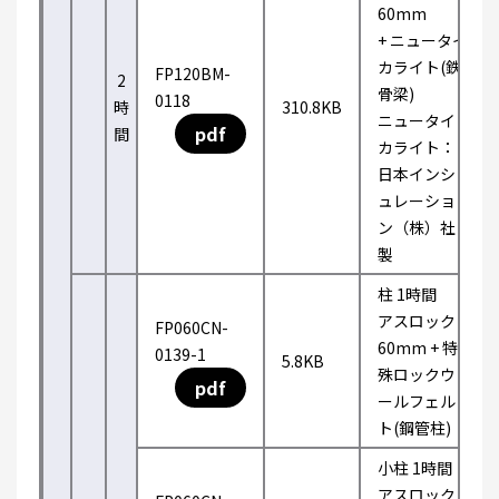
60mm
+ ニュータイ
カライト(鉄
FP120BM-
2
骨梁)
0118
時
310.8KB
ニュータイ
pdf
間
カライト：
日本インシ
ュレーショ
ン（株）社
製
柱 1時間
アスロック
FP060CN-
60mm + 特
0139-1
5.8KB
殊ロックウ
pdf
ールフェル
ト(鋼管柱)
小柱 1時間
アスロック