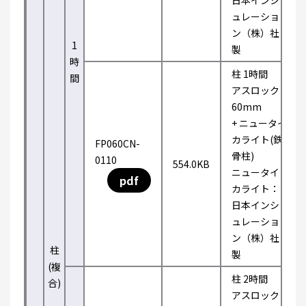
日本インシ
ュレーショ
ン（株）社
1
製
時
柱 1時間
間
アスロック
60mm
+ ニュータイ
カライト(鉄
FP060CN-
骨柱)
0110
554.0KB
ニュータイ
pdf
カライト：
日本インシ
ュレーショ
ン（株）社
柱
製
(複
柱 2時間
合)
アスロック