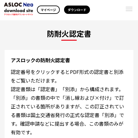
Togg
マイページ
ダウンロード
navi
防耐火認定書
アスロックの防耐火認定書
認定番号をクリックするとPDF形式の認定書と別添
をご覧いただけます。
認定書類は「認定書」「別添」から構成されます。
「別添」の書類の中で「消し線および×付け」で訂
正されている箇所がありますが、この訂正されてい
る書類は国土交通省発行の正式な認定書「別添」で
す。確認申請などに提出する場合、この書類のみが
有効です。