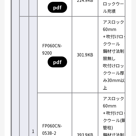
214.9KB
ロックウー
pdf
ル充填
アスロック
60mm
+ 吹付けロッ
クウール
FP060CN-
鋼材寸法制
9200
301.9KB
限無し
pdf
吹付けロッ
クウール厚
み30mm以
上
アスロック
60mm
+ 吹付けロッ
クウール(鋼
FP060CN-
管柱)
1
0538-2
393.9KB
鋼材寸法制