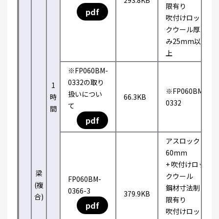
293.8KB
限有り
pdf
吹付けロッ
クウール厚
み25mm以
上
※FP060BM-
0332の取り
1
※FP060BM-
扱いについ
時
66.3KB
0332
て
間
pdf
アスロック
60mm
+ 吹付けロッ
梁
クウール
FP060BM-
(複
鋼材寸法制
0366-3
379.9KB
合)
限有り
pdf
吹付けロッ