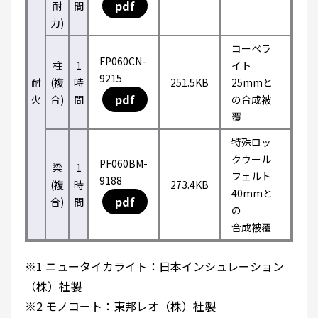
pdf
耐
間
力)
コーベラ
FP060CN-
柱
1
イト
9215
耐
(複
時
251.5KB
25mmと
pdf
火
合)
間
の合成被
覆
特殊ロッ
クウール
PF060BM-
梁
1
フェルト
9188
(複
時
273.4KB
40mmと
pdf
合)
間
の
合成被覆
※1 ニュータイカライト：日本インシュレーション
（株）社製
※2 モノコート：東邦レオ（株）社製