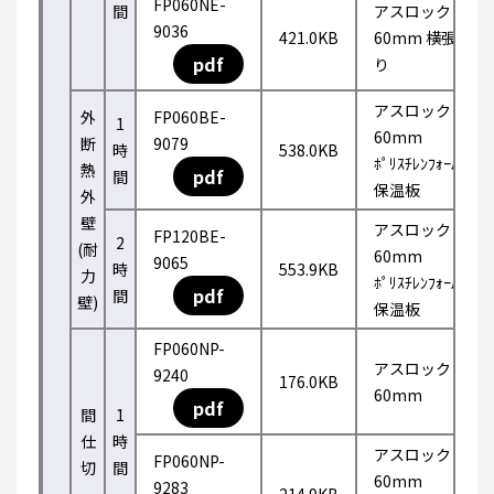
FP060NE-
間
アスロック
9036
421.0KB
60mm 横張
pdf
り
アスロック
外
FP060BE-
1
60mm
断
9079
時
538.0KB
ﾎﾟﾘｽﾁﾚﾝﾌｫｰﾑ
熱
pdf
間
保温板
外
壁
アスロック
FP120BE-
2
(耐
60mm
9065
時
553.9KB
力
ﾎﾟﾘｽﾁﾚﾝﾌｫｰﾑ
pdf
間
壁)
保温板
FP060NP-
アスロック
9240
176.0KB
60mm
pdf
間
1
仕
時
アスロック
FP060NP-
切
間
60mm
9283