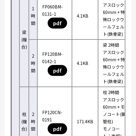
アスロック
FP060BM-
1
60mm + 特
0131-1
時
4.1KB
殊ロックウ
pdf
間
ールフェル
梁
ト(鉄骨梁)
(複
梁 2時間
合)
アスロック
FP120BM-
2
60mm + 特
0142-1
時
4.1KB
殊ロックウ
pdf
間
ールフェル
ト(鉄骨梁)
柱 2時間
アスロック
60mm + モ
FP120CN-
柱
2
ノコート(鋼
0191
(複
時
171.4KB
管柱)
pdf
合)
間
モノコー