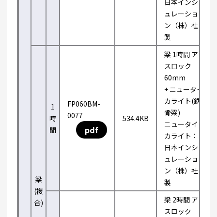
日本インシ
ュレーショ
ン（株）社
製
梁 1時間 ア
スロック
60mm
+ ニュータイ
カライト(鉄
FP060BM-
1
骨梁)
0077
時
534.4KB
ニュータイ
pdf
間
カライト：
日本インシ
ュレーショ
ン（株）社
梁
製
(複
梁 2時間 ア
合)
スロック