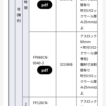
時
pdf
限有り
間
柱
吹付けロッ
(複
クウール厚
合)
み25mm以
上
アスロック
60mm
+ 吹付けロッ
クウール(鉄
FP060CN-
骨柱)
0540-3
323.8KB
鋼材寸法制
pdf
限有り
吹付けロッ
クウール厚
み25mm以
上
アスロック
FP120CN-
2