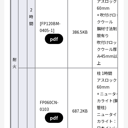
アスロック
60mm
2
+ 吹付けロッ
時
クウール
間
[FP120BM-
鋼材寸法制
0405-1]
386.5KB
限有り
pdf
吹付けロッ
クウール厚
み45mm以
耐
上
火
柱 1時間
アスロック
60mm
+ ニュータイ
カライト(鋼
FP060CN-
管柱)
0103
687.2KB
ニュータイ
pdf
カライト：