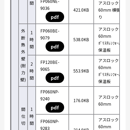
FP060NE-
間
アスロック
9036
421.0KB
60mm 横張
pdf
り
アスロック
外
FP060BE-
1
60mm
断
9079
時
538.0KB
ﾎﾟﾘｽﾁﾚﾝﾌｫｰﾑ
熱
pdf
間
保温板
外
壁
アスロック
FP120BE-
2
(耐
60mm
9065
時
553.9KB
力
ﾎﾟﾘｽﾁﾚﾝﾌｫｰﾑ
pdf
間
壁)
保温板
FP060NP-
アスロック
9240
176.0KB
60mm
pdf
間
1
仕
時
アスロック
FP060NP-
切
間
60mm
9283