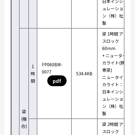
日本インシ
ュレーショ
ン（株）社
製
梁 1時間 ア
スロック
60mm
+ ニュータイ
カライト(鉄
FP060BM-
1
骨梁)
0077
時
534.4KB
ニュータイ
pdf
間
カライト：
日本インシ
ュレーショ
ン（株）社
梁
製
(複
梁 2時間 ア
合)
スロック