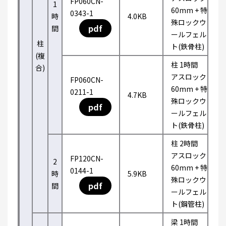
FP060CN-
1
60mm + 特
0343-1
時
4.0KB
殊ロックウ
pdf
間
ールフェル
柱
ト(鉄骨柱)
(複
柱 1時間
合)
アスロック
FP060CN-
60mm + 特
0211-1
4.7KB
殊ロックウ
pdf
ールフェル
ト(鉄骨柱)
柱 2時間
アスロック
FP120CN-
2
60mm + 特
0144-1
時
5.9KB
殊ロックウ
pdf
間
ールフェル
ト(鋼管柱)
梁 1時間