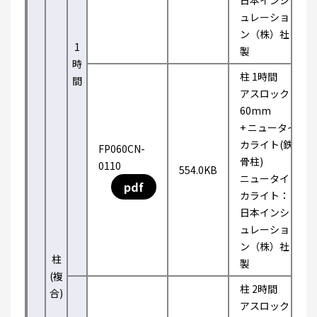
日本インシ
ュレーショ
ン（株）社
1
製
時
柱 1時間
間
アスロック
60mm
+ ニュータイ
カライト(鉄
FP060CN-
骨柱)
0110
554.0KB
ニュータイ
pdf
カライト：
日本インシ
ュレーショ
ン（株）社
柱
製
(複
柱 2時間
合)
アスロック