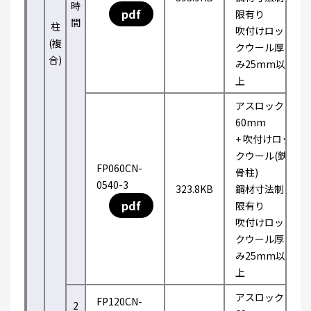
時
pdf
限有り
間
柱
吹付けロッ
(複
クウール厚
合)
み25mm以
上
アスロック
60mm
+ 吹付けロッ
クウール(鉄
FP060CN-
骨柱)
0540-3
323.8KB
鋼材寸法制
pdf
限有り
吹付けロッ
クウール厚
み25mm以
上
アスロック
FP120CN-
2