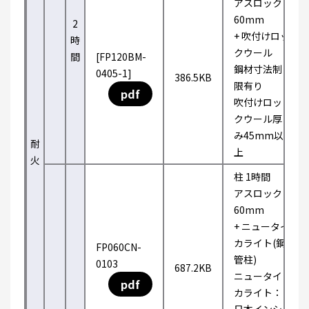
アスロック
60mm
2
+ 吹付けロッ
時
クウール
間
[FP120BM-
鋼材寸法制
0405-1]
386.5KB
限有り
pdf
吹付けロッ
クウール厚
み45mm以
耐
上
火
柱 1時間
アスロック
60mm
+ ニュータイ
カライト(鋼
FP060CN-
管柱)
0103
687.2KB
ニュータイ
pdf
カライト：