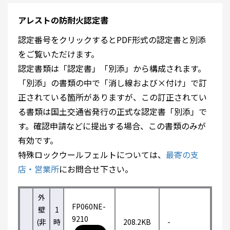
アレストの防耐火認定書
認定番号をクリックするとPDF形式の認定書と別添
をご覧いただけます。
認定書類は「認定書」「別添」から構成されます。
「別添」の書類の中で「消し線および×付け」で訂
正されている箇所がありますが、この訂正されてい
る書類は国土交通省発行の正式な認定書「別添」で
す。確認申請などに提出する場合、この書類のみが
有効です。
特殊ロックウールフェルトについては、
最寄の支
店・営業所
にお問合せ下さい。
外
FP060NE-
壁
1
9210
(非
時
208.2KB
-