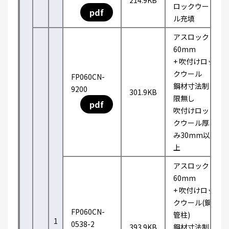
214.9KB
ロックウー
pdf
ル充填
アスロック
60mm
+ 吹付けロッ
クウール
FP060CN-
鋼材寸法制
9200
301.9KB
限無し
pdf
吹付けロッ
クウール厚
み30mm以
上
アスロック
60mm
+ 吹付けロッ
クウール(鋼
FP060CN-
管柱)
1
0538-2
393.9KB
鋼材寸法制