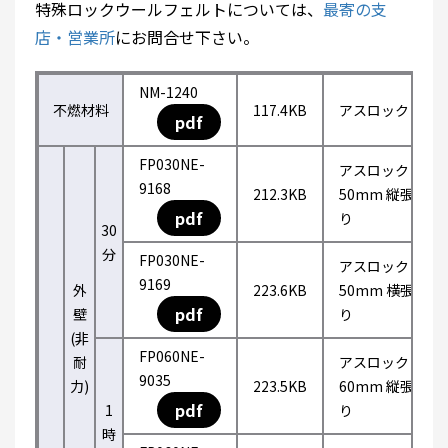
特殊ロックウールフェルトについては、
最寄の支
店・営業所
にお問合せ下さい。
NM-1240
不燃材料
117.4KB
アスロック
pdf
FP030NE-
アスロック
9168
212.3KB
50mm 縦張
pdf
り
30
分
FP030NE-
アスロック
9169
外
223.6KB
50mm 横張
pdf
壁
り
(非
FP060NE-
耐
アスロック
9035
力)
223.5KB
60mm 縦張
pdf
1
り
時