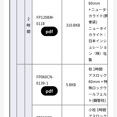
60mm
+ ニュータイ
カライト(鉄
FP120BM-
2
骨梁)
0118
時
310.8KB
ニュータイ
pdf
間
カライト：
日本インシ
ュレーショ
ン（株）社
製
柱 1時間
アスロック
FP060CN-
60mm + 特
0139-1
5.8KB
殊ロックウ
pdf
ールフェル
ト(鋼管柱)
小柱 1時間
アスロック