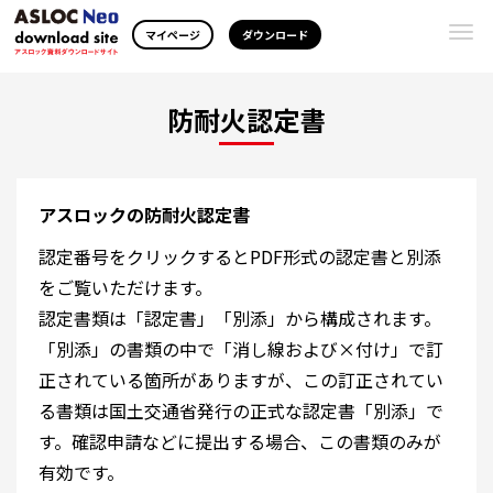
Togg
マイページ
ダウンロード
navi
防耐火認定書
アスロックの防耐火認定書
認定番号をクリックするとPDF形式の認定書と別添
をご覧いただけます。
認定書類は「認定書」「別添」から構成されます。
「別添」の書類の中で「消し線および×付け」で訂
正されている箇所がありますが、この訂正されてい
る書類は国土交通省発行の正式な認定書「別添」で
す。確認申請などに提出する場合、この書類のみが
有効です。