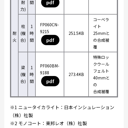
pdf
耐
間
力)
コーベラ
FP060CN-
柱
1
イト
9215
耐
(複
時
251.5KB
25mmと
pdf
火
合)
間
の合成被
覆
特殊ロッ
クウール
PF060BM-
梁
1
フェルト
9188
(複
時
273.4KB
40mmと
pdf
合)
間
の
合成被覆
※1 ニュータイカライト：日本インシュレーション
（株）社製
※2 モノコート：東邦レオ（株）社製