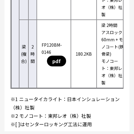
ト：東邦レ
オ（株）社
製
梁 2時間
アスロック
60mm + モ
FP120BM-
梁
2
ノコート(鉄
0146
(複
時
180.2KB
骨梁)
pdf
合)
間
モノコー
ト：東邦レ
オ（株）社
製
※1 ニュータイカライト：日本インシュレーション
（株）社製
※2 モノコート：東邦レオ（株）社製
※[ ]はセンターロッキング工法に運用