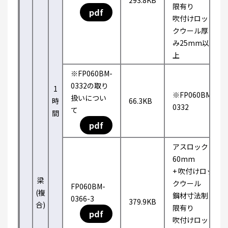
293.8KB
限有り
pdf
吹付けロッ
クウール厚
み25mm以
上
※FP060BM-
0332の取り
1
※FP060BM-
扱いについ
時
66.3KB
0332
て
間
pdf
アスロック
60mm
+ 吹付けロッ
梁
クウール
FP060BM-
(複
鋼材寸法制
0366-3
379.9KB
合)
限有り
pdf
吹付けロッ