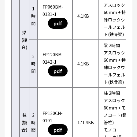
アスロック
FP060BM-
1
60mm + 特
0131-1
時
4.1KB
殊ロックウ
pdf
間
ールフェル
梁
ト(鉄骨梁)
(複
梁 2時間
合)
アスロック
FP120BM-
2
60mm + 特
0142-1
時
4.1KB
殊ロックウ
pdf
間
ールフェル
ト(鉄骨梁)
柱 2時間
アスロック
60mm + モ
FP120CN-
柱
2
ノコート(鋼
0191
(複
時
171.4KB
管柱)
pdf
合)
間
モノコー