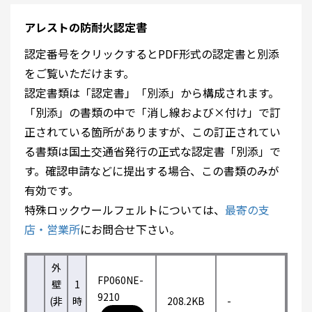
アレストの防耐火認定書
認定番号をクリックするとPDF形式の認定書と別添
をご覧いただけます。
認定書類は「認定書」「別添」から構成されます。
「別添」の書類の中で「消し線および×付け」で訂
正されている箇所がありますが、この訂正されてい
る書類は国土交通省発行の正式な認定書「別添」で
す。確認申請などに提出する場合、この書類のみが
有効です。
特殊ロックウールフェルトについては、
最寄の支
店・営業所
にお問合せ下さい。
外
FP060NE-
壁
1
9210
(非
時
208.2KB
-