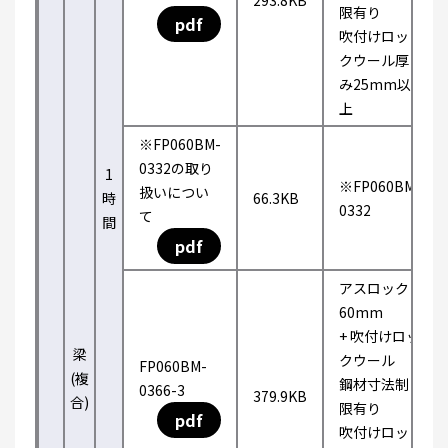
293.8KB
限有り
pdf
吹付けロッ
クウール厚
み25mm以
上
※FP060BM-
0332の取り
1
※FP060BM-
扱いについ
時
66.3KB
0332
て
間
pdf
アスロック
60mm
+ 吹付けロッ
梁
クウール
FP060BM-
(複
鋼材寸法制
0366-3
379.9KB
合)
限有り
pdf
吹付けロッ