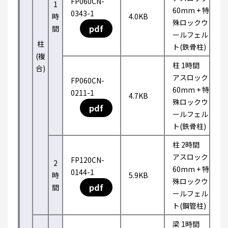
FP060CN-
1
60mm + 特
0343-1
時
4.0KB
殊ロックウ
pdf
間
ールフェル
柱
ト(鉄骨柱)
(複
柱 1時間
合)
アスロック
FP060CN-
60mm + 特
0211-1
4.7KB
殊ロックウ
pdf
ールフェル
ト(鉄骨柱)
柱 2時間
アスロック
FP120CN-
2
60mm + 特
0144-1
時
5.9KB
殊ロックウ
pdf
間
ールフェル
ト(鋼管柱)
梁 1時間