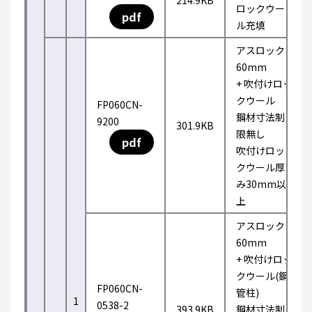
214.9KB
ロックウー
pdf
ル充填
アスロック
60mm
+ 吹付けロッ
クウール
FP060CN-
鋼材寸法制
9200
301.9KB
限無し
pdf
吹付けロッ
クウール厚
み30mm以
上
アスロック
60mm
+ 吹付けロッ
クウール(鋼
FP060CN-
管柱)
1
0538-2
393.9KB
鋼材寸法制