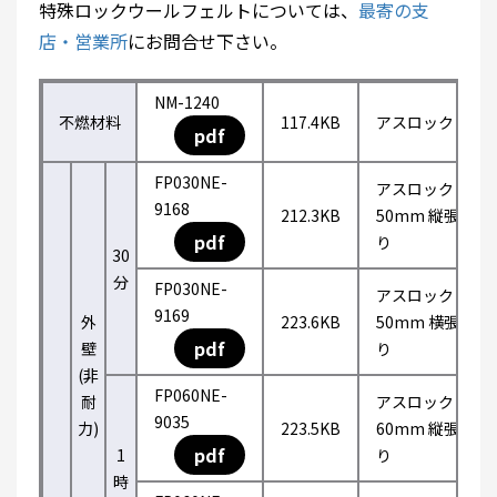
特殊ロックウールフェルトについては、
最寄の支
店・営業所
にお問合せ下さい。
NM-1240
不燃材料
117.4KB
アスロック
pdf
FP030NE-
アスロック
9168
212.3KB
50mm 縦張
pdf
り
30
分
FP030NE-
アスロック
9169
外
223.6KB
50mm 横張
pdf
壁
り
(非
FP060NE-
耐
アスロック
9035
力)
223.5KB
60mm 縦張
pdf
1
り
時