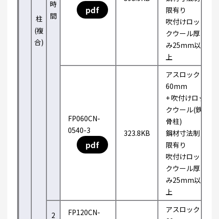
時
pdf
限有り
間
柱
吹付けロッ
(複
クウール厚
合)
み25mm以
上
アスロック
60mm
+ 吹付けロッ
クウール(鉄
FP060CN-
骨柱)
0540-3
323.8KB
鋼材寸法制
pdf
限有り
吹付けロッ
クウール厚
み25mm以
上
アスロック
FP120CN-
2