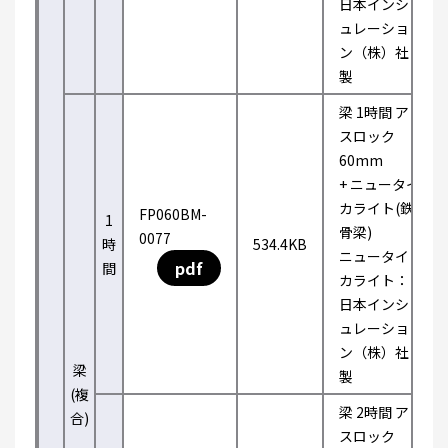
日本インシ
ュレーショ
ン（株）社
製
梁 1時間 ア
スロック
60mm
+ ニュータイ
カライト(鉄
FP060BM-
1
骨梁)
0077
時
534.4KB
ニュータイ
pdf
間
カライト：
日本インシ
ュレーショ
ン（株）社
梁
製
(複
梁 2時間 ア
合)
スロック