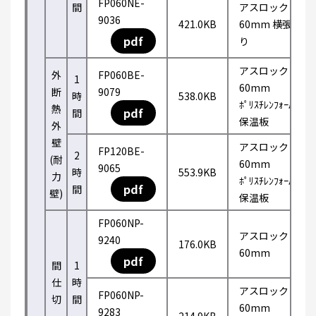
FP060NE-
間
アスロック
9036
421.0KB
60mm 横張
pdf
り
アスロック
外
FP060BE-
1
60mm
断
9079
時
538.0KB
ﾎﾟﾘｽﾁﾚﾝﾌｫｰﾑ
熱
pdf
間
保温板
外
壁
アスロック
FP120BE-
2
(耐
60mm
9065
時
553.9KB
力
ﾎﾟﾘｽﾁﾚﾝﾌｫｰﾑ
pdf
間
壁)
保温板
FP060NP-
アスロック
9240
176.0KB
60mm
pdf
間
1
仕
時
アスロック
FP060NP-
切
間
60mm
9283