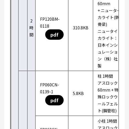
60mm
+ ニュータイ
カライト(鉄
FP120BM-
2
骨梁)
0118
時
310.8KB
ニュータイ
pdf
間
カライト：
日本インシ
ュレーショ
ン（株）社
製
柱 1時間
アスロック
FP060CN-
60mm + 特
0139-1
5.8KB
殊ロックウ
pdf
ールフェル
ト(鋼管柱)
小柱 1時間
アスロック