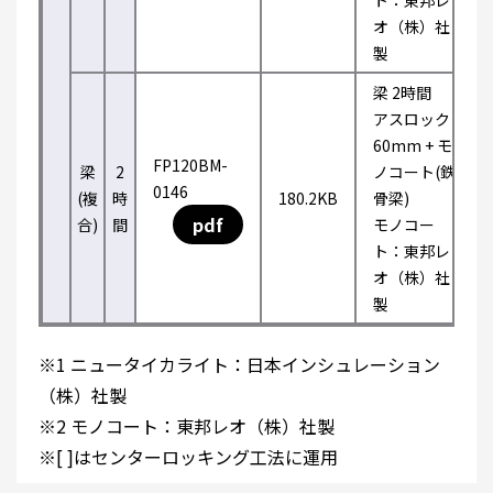
ト：東邦レ
オ（株）社
製
梁 2時間
アスロック
60mm + モ
FP120BM-
梁
2
ノコート(鉄
0146
(複
時
180.2KB
骨梁)
pdf
合)
間
モノコー
ト：東邦レ
オ（株）社
製
※1 ニュータイカライト：日本インシュレーション
（株）社製
※2 モノコート：東邦レオ（株）社製
※[ ]はセンターロッキング工法に運用