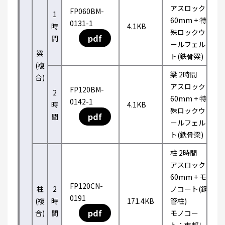
アスロック
FP060BM-
1
60mm + 特
0131-1
時
4.1KB
殊ロックウ
pdf
間
ールフェル
梁
ト(鉄骨梁)
(複
梁 2時間
合)
アスロック
FP120BM-
2
60mm + 特
0142-1
時
4.1KB
殊ロックウ
pdf
間
ールフェル
ト(鉄骨梁)
柱 2時間
アスロック
60mm + モ
FP120CN-
柱
2
ノコート(鋼
0191
(複
時
171.4KB
管柱)
pdf
合)
間
モノコー