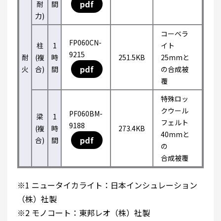
pdf
耐
間
力)
コーベラ
FP060CN-
柱
1
イト
9215
耐
(複
時
251.5KB
25mmと
pdf
火
合)
間
の合成被
覆
特殊ロッ
クウール
PF060BM-
梁
1
フェルト
9188
(複
時
273.4KB
40mmと
pdf
合)
間
の
合成被覆
※1 ニュータイカライト：日本インシュレーション
（株）社製
※2 モノコート：東邦レオ（株）社製