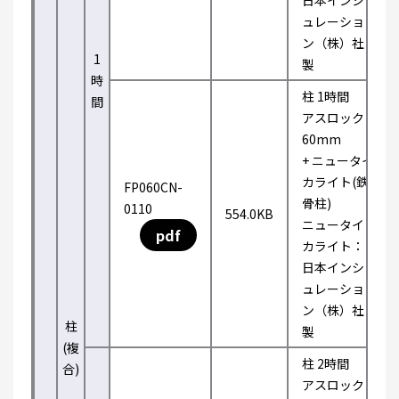
日本インシ
ュレーショ
ン（株）社
1
製
時
柱 1時間
間
アスロック
60mm
+ ニュータイ
カライト(鉄
FP060CN-
骨柱)
0110
554.0KB
ニュータイ
pdf
カライト：
日本インシ
ュレーショ
ン（株）社
柱
製
(複
柱 2時間
合)
アスロック