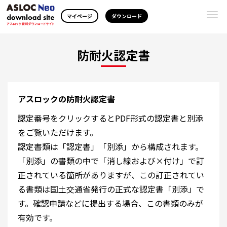
Togg
マイページ
ダウンロード
navi
防耐火認定書
アスロックの防耐火認定書
認定番号をクリックするとPDF形式の認定書と別添
をご覧いただけます。
認定書類は「認定書」「別添」から構成されます。
「別添」の書類の中で「消し線および×付け」で訂
正されている箇所がありますが、この訂正されてい
る書類は国土交通省発行の正式な認定書「別添」で
す。確認申請などに提出する場合、この書類のみが
有効です。