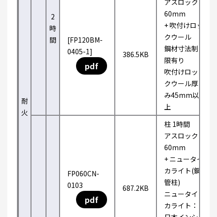
アスロック
60mm
2
+ 吹付けロッ
時
クウール
間
[FP120BM-
鋼材寸法制
0405-1]
386.5KB
限有り
pdf
吹付けロッ
クウール厚
み45mm以
耐
上
火
柱 1時間
アスロック
60mm
+ ニュータイ
カライト(鋼
FP060CN-
管柱)
0103
687.2KB
ニュータイ
pdf
カライト：