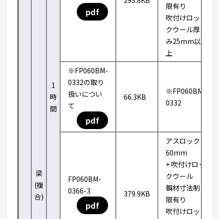
293.8KB
限有り
pdf
吹付けロッ
クウール厚
み25mm以
上
※FP060BM-
0332の取り
1
※FP060BM-
扱いについ
時
66.3KB
0332
て
間
pdf
アスロック
60mm
+ 吹付けロッ
梁
クウール
FP060BM-
(複
鋼材寸法制
0366-3
379.9KB
合)
限有り
pdf
吹付けロッ