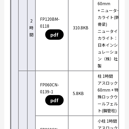
60mm
+ ニュータイ
カライト(鉄
FP120BM-
2
骨梁)
0118
時
310.8KB
ニュータイ
pdf
間
カライト：
日本インシ
ュレーショ
ン（株）社
製
柱 1時間
アスロック
FP060CN-
60mm + 特
0139-1
5.8KB
殊ロックウ
pdf
ールフェル
ト(鋼管柱)
小柱 1時間
アスロック