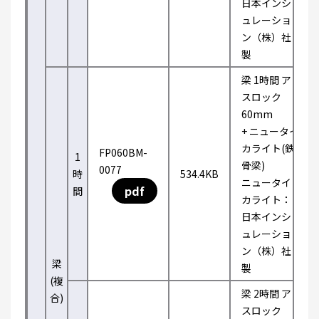
日本インシ
ュレーショ
ン（株）社
製
梁 1時間 ア
スロック
60mm
+ ニュータイ
カライト(鉄
FP060BM-
1
骨梁)
0077
時
534.4KB
ニュータイ
pdf
間
カライト：
日本インシ
ュレーショ
ン（株）社
梁
製
(複
梁 2時間 ア
合)
スロック