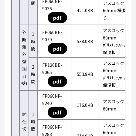
FP060NE-
間
アスロック
9036
421.0KB
60mm 横張
pdf
り
アスロック
外
FP060BE-
1
60mm
断
9079
時
538.0KB
ﾎﾟﾘｽﾁﾚﾝﾌｫｰﾑ
熱
pdf
間
保温板
外
壁
アスロック
FP120BE-
2
(耐
60mm
9065
時
553.9KB
力
ﾎﾟﾘｽﾁﾚﾝﾌｫｰﾑ
pdf
間
壁)
保温板
FP060NP-
アスロック
9240
176.0KB
60mm
pdf
間
1
仕
時
アスロック
FP060NP-
切
間
60mm
9283