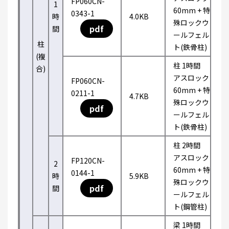
FP060CN-
1
60mm + 特
0343-1
時
4.0KB
殊ロックウ
pdf
間
ールフェル
柱
ト(鉄骨柱)
(複
柱 1時間
合)
アスロック
FP060CN-
60mm + 特
0211-1
4.7KB
殊ロックウ
pdf
ールフェル
ト(鉄骨柱)
柱 2時間
アスロック
FP120CN-
2
60mm + 特
0144-1
時
5.9KB
殊ロックウ
pdf
間
ールフェル
ト(鋼管柱)
梁 1時間