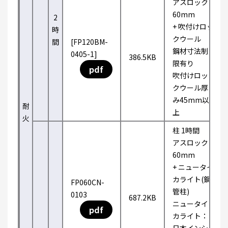
アスロック
60mm
2
+ 吹付けロッ
時
クウール
間
[FP120BM-
鋼材寸法制
0405-1]
386.5KB
限有り
pdf
吹付けロッ
クウール厚
み45mm以
耐
上
火
柱 1時間
アスロック
60mm
+ ニュータイ
カライト(鋼
FP060CN-
管柱)
0103
687.2KB
ニュータイ
pdf
カライト：