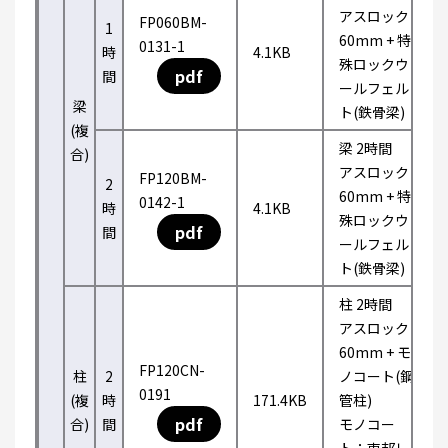
アスロック
FP060BM-
1
60mm + 特
0131-1
時
4.1KB
殊ロックウ
pdf
間
ールフェル
梁
ト(鉄骨梁)
(複
梁 2時間
合)
アスロック
FP120BM-
2
60mm + 特
0142-1
時
4.1KB
殊ロックウ
pdf
間
ールフェル
ト(鉄骨梁)
柱 2時間
アスロック
60mm + モ
FP120CN-
柱
2
ノコート(鋼
0191
(複
時
171.4KB
管柱)
pdf
合)
間
モノコー