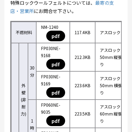
特殊ロックウールフェルトについては、
最寄の支
店・営業所
にお問合せ下さい。
NM-1240
不燃材料
117.4KB
アスロック
pdf
FP030NE-
アスロック
9168
212.3KB
50mm 縦張
pdf
り
30
分
FP030NE-
アスロック
9169
外
223.6KB
50mm 横張
pdf
壁
り
(非
FP060NE-
耐
アスロック
9035
力)
223.5KB
60mm 縦張
pdf
1
り
時