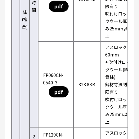
時
pdf
限有り
間
柱
吹付けロッ
(複
クウール厚
合)
み25mm以
上
アスロック
60mm
+ 吹付けロッ
クウール(鉄
FP060CN-
骨柱)
0540-3
323.8KB
鋼材寸法制
pdf
限有り
吹付けロッ
クウール厚
み25mm以
上
アスロック
FP120CN-
2