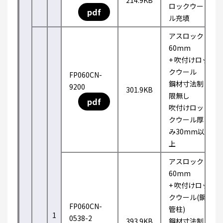
214.9KB
ロックウー
pdf
ル充填
アスロック
60mm
+ 吹付けロッ
クウール
FP060CN-
鋼材寸法制
9200
301.9KB
限無し
pdf
吹付けロッ
クウール厚
み30mm以
上
アスロック
60mm
+ 吹付けロッ
クウール(鋼
FP060CN-
管柱)
1
0538-2
393.9KB
鋼材寸法制