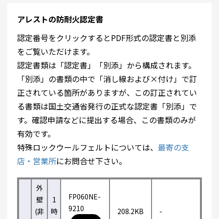
アレストの防耐火認定書
認定番号をクリックするとPDF形式の認定書と別添
をご覧いただけます。
認定書類は「認定書」「別添」から構成されます。
「別添」の書類の中で「消し線および×付け」で訂
正されている箇所がありますが、この訂正されてい
る書類は国土交通省発行の正式な認定書「別添」で
す。確認申請などに提出する場合、この書類のみが
有効です。
特殊ロックウールフェルトについては、
最寄の支
店・営業所
にお問合せ下さい。
外
FP060NE-
壁
1
9210
(非
時
208.2KB
-