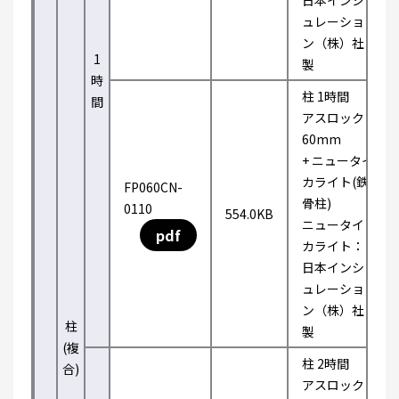
日本インシ
ュレーショ
ン（株）社
1
製
時
柱 1時間
間
アスロック
60mm
+ ニュータイ
カライト(鉄
FP060CN-
骨柱)
0110
554.0KB
ニュータイ
pdf
カライト：
日本インシ
ュレーショ
ン（株）社
柱
製
(複
柱 2時間
合)
アスロック