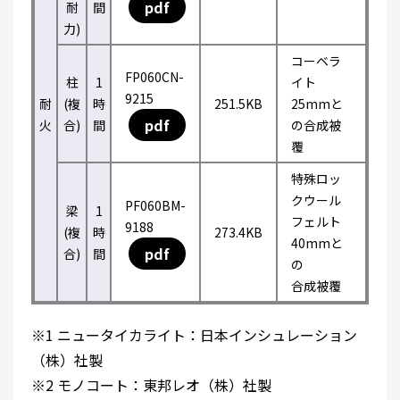
pdf
耐
間
力)
コーベラ
FP060CN-
柱
1
イト
9215
耐
(複
時
251.5KB
25mmと
pdf
火
合)
間
の合成被
覆
特殊ロッ
クウール
PF060BM-
梁
1
フェルト
9188
(複
時
273.4KB
40mmと
pdf
合)
間
の
合成被覆
※1 ニュータイカライト：日本インシュレーション
（株）社製
※2 モノコート：東邦レオ（株）社製