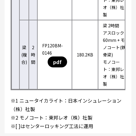
ト：東邦レ
オ（株）社
製
梁 2時間
アスロック
60mm + モ
FP120BM-
梁
2
ノコート(鉄
0146
(複
時
180.2KB
骨梁)
pdf
合)
間
モノコー
ト：東邦レ
オ（株）社
製
※1 ニュータイカライト：日本インシュレーション
（株）社製
※2 モノコート：東邦レオ（株）社製
※[ ]はセンターロッキング工法に運用