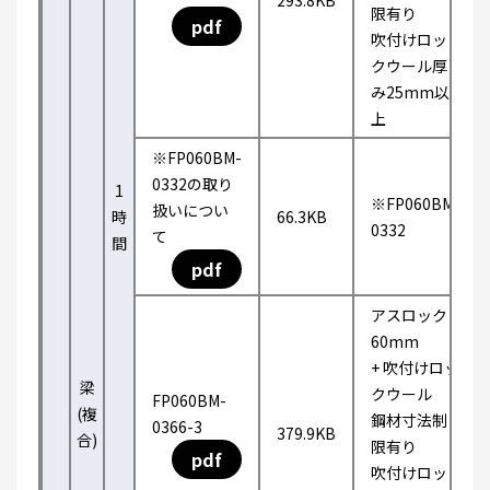
293.8KB
限有り
pdf
吹付けロッ
クウール厚
み25mm以
上
※FP060BM-
0332の取り
1
※FP060BM-
扱いについ
時
66.3KB
0332
て
間
pdf
アスロック
60mm
+ 吹付けロッ
梁
クウール
FP060BM-
(複
鋼材寸法制
0366-3
379.9KB
合)
限有り
pdf
吹付けロッ