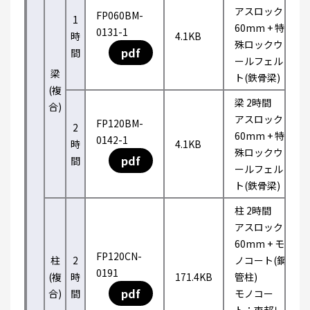
アスロック
FP060BM-
1
60mm + 特
0131-1
時
4.1KB
殊ロックウ
pdf
間
ールフェル
梁
ト(鉄骨梁)
(複
梁 2時間
合)
アスロック
FP120BM-
2
60mm + 特
0142-1
時
4.1KB
殊ロックウ
pdf
間
ールフェル
ト(鉄骨梁)
柱 2時間
アスロック
60mm + モ
FP120CN-
柱
2
ノコート(鋼
0191
(複
時
171.4KB
管柱)
pdf
合)
間
モノコー