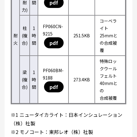
pdf
耐
間
力)
コーベラ
FP060CN-
柱
1
イト
9215
耐
(複
時
251.5KB
25mmと
pdf
火
合)
間
の合成被
覆
特殊ロッ
クウール
PF060BM-
梁
1
フェルト
9188
(複
時
273.4KB
40mmと
pdf
合)
間
の
合成被覆
※1 ニュータイカライト：日本インシュレーション
（株）社製
※2 モノコート：東邦レオ（株）社製