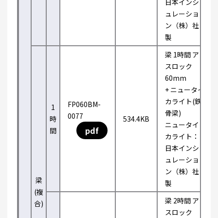
日本インシ
ュレーショ
ン（株）社
製
梁 1時間 ア
スロック
60mm
+ ニュータイ
カライト(鉄
FP060BM-
1
骨梁)
0077
時
534.4KB
ニュータイ
pdf
間
カライト：
日本インシ
ュレーショ
ン（株）社
梁
製
(複
梁 2時間 ア
合)
スロック