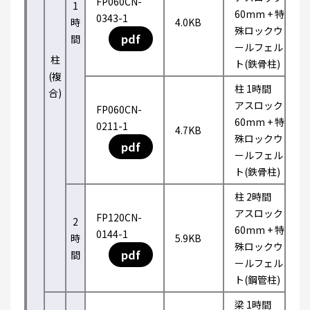
FP060CN-
1
60mm + 特
0343-1
時
4.0KB
殊ロックウ
pdf
間
ールフェル
柱
ト(鉄骨柱)
(複
柱 1時間
合)
アスロック
FP060CN-
60mm + 特
0211-1
4.7KB
殊ロックウ
pdf
ールフェル
ト(鉄骨柱)
柱 2時間
アスロック
FP120CN-
2
60mm + 特
0144-1
時
5.9KB
殊ロックウ
pdf
間
ールフェル
ト(鋼管柱)
梁 1時間