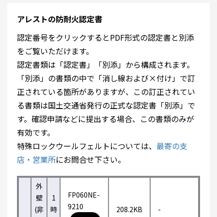
アレストの防耐火認定書
認定番号をクリックするとPDF形式の認定書と別添
をご覧いただけます。
認定書類は「認定書」「別添」から構成されます。
「別添」の書類の中で「消し線および×付け」で訂
正されている箇所がありますが、この訂正されてい
る書類は国土交通省発行の正式な認定書「別添」で
す。確認申請などに提出する場合、この書類のみが
有効です。
特殊ロックウールフェルトについては、
最寄の支
店・営業所
にお問合せ下さい。
外
FP060NE-
壁
1
9210
(非
時
208.2KB
-