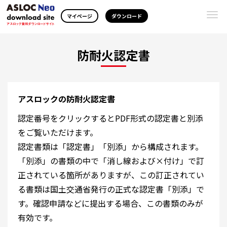
Togg
マイページ
ダウンロード
navi
防耐火認定書
アスロックの防耐火認定書
認定番号をクリックするとPDF形式の認定書と別添
をご覧いただけます。
認定書類は「認定書」「別添」から構成されます。
「別添」の書類の中で「消し線および×付け」で訂
正されている箇所がありますが、この訂正されてい
る書類は国土交通省発行の正式な認定書「別添」で
す。確認申請などに提出する場合、この書類のみが
有効です。