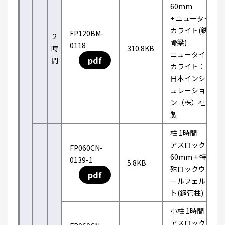
60mm
+ ニュータイ
カライト(鉄
FP120BM-
2
骨梁)
0118
時
310.8KB
ニュータイ
pdf
間
カライト：
日本インシ
ュレーショ
ン（株）社
製
柱 1時間
アスロック
FP060CN-
60mm + 特
0139-1
5.8KB
殊ロックウ
pdf
ールフェル
ト(鋼管柱)
小柱 1時間
アスロック