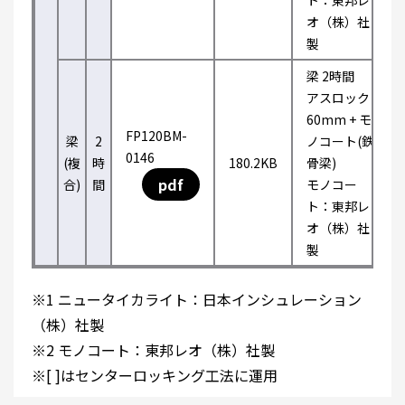
ト：東邦レ
オ（株）社
製
梁 2時間
アスロック
60mm + モ
FP120BM-
梁
2
ノコート(鉄
0146
(複
時
180.2KB
骨梁)
pdf
合)
間
モノコー
ト：東邦レ
オ（株）社
製
※1 ニュータイカライト：日本インシュレーション
（株）社製
※2 モノコート：東邦レオ（株）社製
※[ ]はセンターロッキング工法に運用