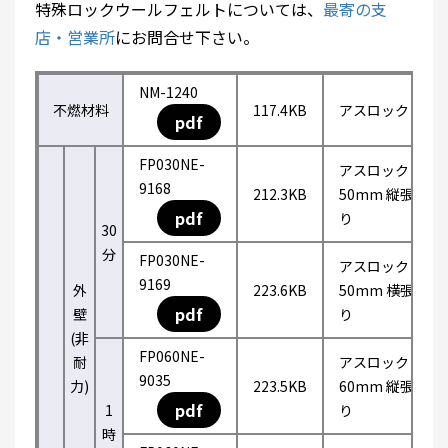
特殊ロックウールフェルトについては、
最寄の支
店・営業所
にお問合せ下さい。
NM-1240
不燃材料
117.4KB
アスロック
pdf
FP030NE-
アスロック
9168
212.3KB
50mm 縦張
pdf
り
30
分
FP030NE-
アスロック
9169
外
223.6KB
50mm 横張
pdf
壁
り
(非
FP060NE-
耐
アスロック
9035
力)
223.5KB
60mm 縦張
pdf
1
り
時