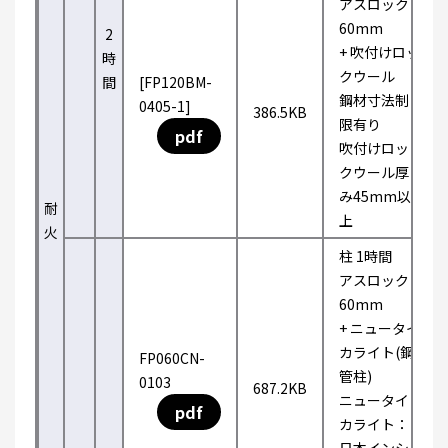
アスロック
60mm
2
+ 吹付けロッ
時
クウール
間
[FP120BM-
鋼材寸法制
0405-1]
386.5KB
限有り
pdf
吹付けロッ
クウール厚
み45mm以
耐
上
火
柱 1時間
アスロック
60mm
+ ニュータイ
カライト(鋼
FP060CN-
管柱)
0103
687.2KB
ニュータイ
pdf
カライト：