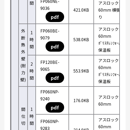
FP060NE-
間
アスロック
9036
421.0KB
60mm 横張
pdf
り
アスロック
外
FP060BE-
1
60mm
断
9079
時
538.0KB
ﾎﾟﾘｽﾁﾚﾝﾌｫｰﾑ
熱
pdf
間
保温板
外
壁
アスロック
FP120BE-
2
(耐
60mm
9065
時
553.9KB
力
ﾎﾟﾘｽﾁﾚﾝﾌｫｰﾑ
pdf
間
壁)
保温板
FP060NP-
アスロック
9240
176.0KB
60mm
pdf
間
1
仕
時
アスロック
FP060NP-
切
間
60mm
9283