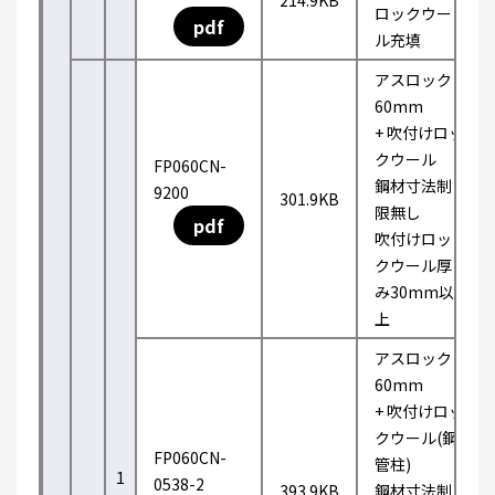
214.9KB
ロックウー
pdf
ル充填
アスロック
60mm
+ 吹付けロッ
クウール
FP060CN-
鋼材寸法制
9200
301.9KB
限無し
pdf
吹付けロッ
クウール厚
み30mm以
上
アスロック
60mm
+ 吹付けロッ
クウール(鋼
FP060CN-
管柱)
1
0538-2
393.9KB
鋼材寸法制