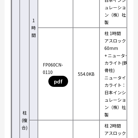
日本インシ
ュレーショ
ン（株）社
1
製
時
柱 1時間
間
アスロック
60mm
+ ニュータイ
カライト(鉄
FP060CN-
骨柱)
0110
554.0KB
ニュータイ
pdf
カライト：
日本インシ
ュレーショ
ン（株）社
柱
製
(複
柱 2時間
合)
アスロック