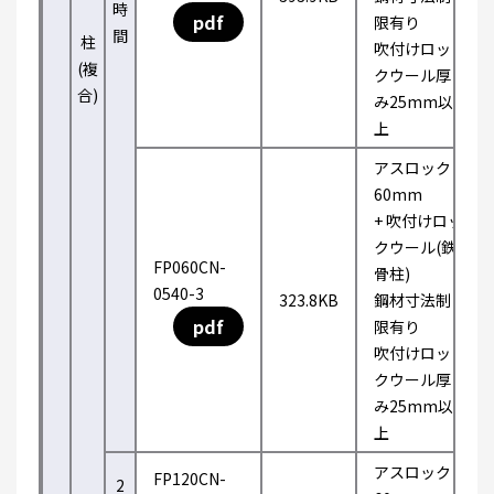
時
pdf
限有り
間
柱
吹付けロッ
(複
クウール厚
合)
み25mm以
上
アスロック
60mm
+ 吹付けロッ
クウール(鉄
FP060CN-
骨柱)
0540-3
323.8KB
鋼材寸法制
pdf
限有り
吹付けロッ
クウール厚
み25mm以
上
アスロック
FP120CN-
2